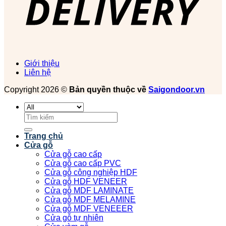
Giới thiệu
Liên hệ
Copyright 2026 ©
Bản quyền thuộc về
Saigondoor.vn
Tìm
kiếm:
Trang chủ
Cửa gỗ
Cửa gỗ cao cấp
Cửa gỗ cao cấp PVC
Cửa gỗ công nghiệp HDF
Cửa gỗ HDF VENEER
Cửa gỗ MDF LAMINATE
Cửa gỗ MDF MELAMINE
Cửa gỗ MDF VENEEER
Cửa gỗ tự nhiên