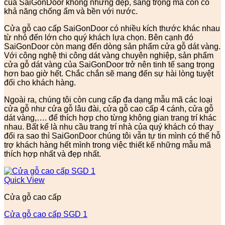
của SaiGonDoor không những đẹp, sang trọng mà còn có
khả năng chống ẩm và bền với nước.
Cửa gỗ cao cấp SaiGonDoor có nhiều kích thước khác nhau
từ nhỏ đến lớn cho quý khách lựa chọn. Bên cạnh đó
SaiGonDoor còn mang đến dòng sản phẩm cửa gỗ dát vàng.
Với công nghệ thi công dát vàng chuyên nghiệp, sản phẩm
cửa gỗ dát vàng của SaiGonDoor trở nên tinh tế sang trọng
hơn bao giờ hết. Chắc chắn sẽ mang đến sự hài lòng tuyệt
đối cho khách hàng.
Ngoài ra, chúng tôi còn cung cấp đa dạng mẫu mã các loại
cửa gỗ như cửa gỗ lâu đài, cửa gỗ cao cấp 4 cánh, cửa gỗ
dát vàng,…. để thích hợp cho từng không gian trang trí khác
nhau. Bất kể là nhu cầu trang trí nhà của quý khách có thay
đổi ra sao thì SaiGonDoor chúng tôi vẫn tự tin mình có thể hỗ
trợ khách hàng hết mình trong việc thiết kế những mẫu mã
thích hợp nhất và đẹp nhất.
Quick View
Cửa gỗ cao cấp
Cửa gỗ cao cấp SGD 1