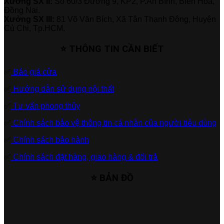
Xưởng SX II:
Số 60/3 Đường 9, KP2, P.An Bình, Biên Hòa,
Đồng Nai.
Xưởng SX III:
81 Võ Văn Bích, Xã Tân Thạnh Đông, Huyện
Củ Chi, Tp.HCM.
⭐ THÔNG TIN CẦN BIẾT
✅
Báo giá cửa
✅
Hướng dẫn sử dụng nội thất
✅
Tư vấn phong thủy
✅
Chính sách bảo vệ thông tin cá nhân của người tiêu dùng
✅
Chính sách bảo hành
✅
Chính sách đặt hàng, giao hàng & đổi trả
⭐ BẢN ĐỒ