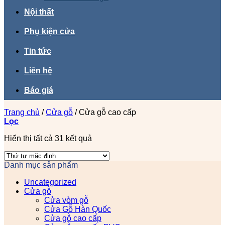
Nội thất
Phụ kiện cửa
Tin tức
Liên hệ
Báo giá
Trang chủ
/
Cửa gỗ
/
Cửa gỗ cao cấp
Lọc
Hiển thị tất cả 31 kết quả
Danh mục sản phẩm
Uncategorized
Cửa gỗ
Cửa vòm gỗ
Cửa Gỗ Hàn Quốc
Cửa gỗ cao cấp