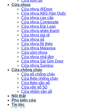
Cửa vòm gỗ
Cửa nhựa
Cửa nhựa @Door
Cửa nhựa ABS Hàn Quốc
Cửa nhựa cao cấp
Cửa nhựa Composite
Cửa nhựa Đài Loan
Cửa nhựa ghép thanh
Cửa nhựa giá rẻ
Cửa nhựa gỗ
Cửa nhựa lõi thép
Cửa nhựa Malaysia
Cửa vòm nhựa
Cửa nhựa nhà tắm
Cửa nhựa Sài Gòn Door
Cửa nhựa Sungyu
Cửa chống cháy
Cửa gỗ chống cháy
Cửa thép chống cháy
Cửa thép vân gỗ
Cửa vân gỗ 5D
Cửa nhôm vân gỗ
Nội thất
Phụ kiện cửa
Tin tức