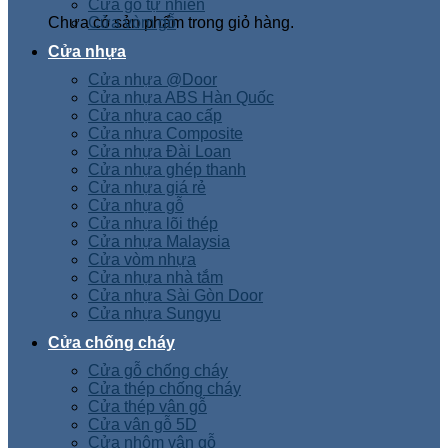
Cửa gỗ tự nhiên
Chưa có sản phẩm trong giỏ hàng.
Cửa vòm gỗ
Cửa nhựa
Cửa nhựa @Door
Cửa nhựa ABS Hàn Quốc
Cửa nhựa cao cấp
Cửa nhựa Composite
Cửa nhựa Đài Loan
Cửa nhựa ghép thanh
Cửa nhựa giá rẻ
Cửa nhựa gỗ
Cửa nhựa lõi thép
Cửa nhựa Malaysia
Cửa vòm nhựa
Cửa nhựa nhà tắm
Cửa nhựa Sài Gòn Door
Cửa nhựa Sungyu
Cửa chống cháy
Cửa gỗ chống cháy
Cửa thép chống cháy
Cửa thép vân gỗ
Cửa vân gỗ 5D
Cửa nhôm vân gỗ