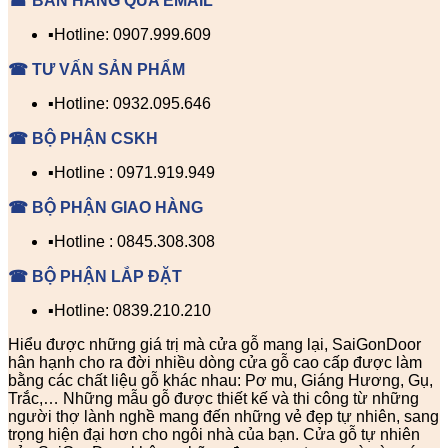
☎ BÁN HÀNG QUA EMAIL
▪️Hotline: 0907.999.609
☎ TƯ VẤN SẢN PHẨM
▪️Hotline: 0932.095.646
☎ BỘ PHẬN CSKH
▪️Hotline : 0971.919.949
☎ BỘ PHẬN GIAO HÀNG
▪️Hotline : 0845.308.308
☎ BỘ PHẬN LẮP ĐẶT
▪️Hotline: 0839.210.210
Hiểu được những giá trị mà cửa gỗ mang lại, SaiGonDoor
hân hạnh cho ra đời nhiều dòng cửa gỗ cao cấp được làm
bằng các chất liệu gỗ khác nhau: Pơ mu, Giáng Hương, Gụ,
Trắc,… Những mẫu gỗ được thiết kế và thi công từ những
người thợ lành nghề mang đến những vẻ đẹp tự nhiên, sang
trọng hiện đại hơn cho ngôi nhà của bạn. Cửa gỗ tự nhiên