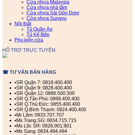
Cửa nhựa Malaysia
Cửa nhựa nhà tắm
Cửa nhựa Sài Gòn Door
Cửa nhựa Sungyu
Nội thất
Tủ Quần Áo
Tủ Kệ Bếp
Phụ kiện cửa
HỖ TRỢ TRỰC TUYẾN
☎ TƯ VẤN BÁN HÀNG
▪️SR Quận 7: 0818.400.400
▪️SR Quận 9: 0828.400.400
▪️SR Quận 12: 0886.500.500
▪️SR Q.Tân Phú: 0899.400.400
▪️SR Q.Thủ Đức: 0855.400.400
▪️SR Q.Bình Thạnh: 0824.400.400
▪️Mr Lãm: 0933.707.707
▪️Ms Trang SG: 0834.715.715
▪️Ms Lộc SR: 0826.901.901
▪️Ms Sang: 0834.494.494