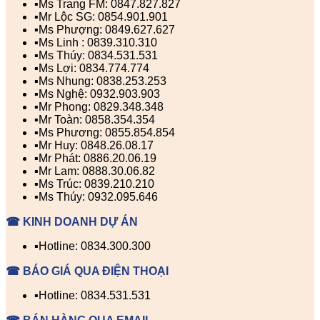
▪️Ms Trang FM: 0847.827.827
▪️Mr Lộc SG: 0854.901.901
▪️Ms Phượng: 0849.627.627
▪️Ms Linh : 0839.310.310
▪️Ms Thúy: 0834.531.531
▪️Ms Lợi: 0834.774.774
▪️Ms Nhung: 0838.253.253
▪️Ms Nghệ: 0932.903.903
▪️Mr Phong: 0829.348.348
▪️Mr Toàn: 0858.354.354
▪️Ms Phương: 0855.854.854
▪️Mr Huy: 0848.26.08.17
▪️Mr Phát: 0886.20.06.19
▪️Mr Lam: 0888.30.06.82
▪️Ms Trúc: 0839.210.210
▪️Ms Thúy: 0932.095.646
☎ KINH DOANH DỰ ÁN
▪️Hotline: 0834.300.300
☎ BÁO GIÁ QUA ĐIỆN THOẠI
▪️Hotline: 0834.531.531