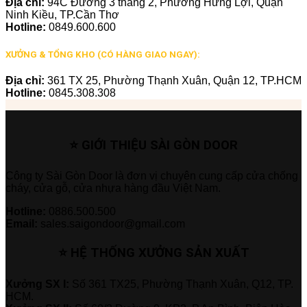
Địa chỉ:
94C Đường 3 tháng 2, Phường Hưng Lợi, Quận
Ninh Kiều, TP.Cần Thơ
Hotline:
0849.600.600
XƯỞNG & TỔNG KHO (CÓ HÀNG GIAO NGAY):
Địa chỉ:
361 TX 25, Phường Thạnh Xuân, Quận 12, TP.HCM
Hotline:
0845.308.308
⭐ GIỚI THIỆU SÀI GÒN DOOR
Công ty Sài Gòn Door là đơn vị chuyên cung cấp cửa chống
cháy, cửa gỗ, cửa nhựa hàng đầu Việt Nam.
Hotline:
0886.500.500
Email:
sales.saigondoor@gmail.com
⭐ HỆ THỐNG XƯỞNG SẢN XUẤT
Xưởng SX I:
Số 361 TX25, Phường Thạnh Xuân, Q12, TP.
HCM.