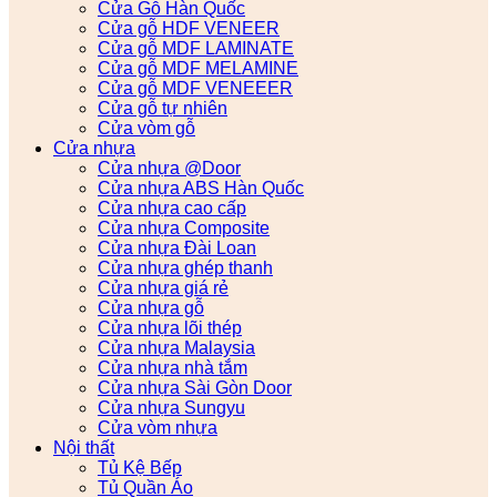
Cửa Gỗ Hàn Quốc
Cửa gỗ HDF VENEER
Cửa gỗ MDF LAMINATE
Cửa gỗ MDF MELAMINE
Cửa gỗ MDF VENEEER
Cửa gỗ tự nhiên
Cửa vòm gỗ
Cửa nhựa
Cửa nhựa @Door
Cửa nhựa ABS Hàn Quốc
Cửa nhựa cao cấp
Cửa nhựa Composite
Cửa nhựa Đài Loan
Cửa nhựa ghép thanh
Cửa nhựa giá rẻ
Cửa nhựa gỗ
Cửa nhựa lõi thép
Cửa nhựa Malaysia
Cửa nhựa nhà tắm
Cửa nhựa Sài Gòn Door
Cửa nhựa Sungyu
Cửa vòm nhựa
Nội thất
Tủ Kệ Bếp
Tủ Quần Áo