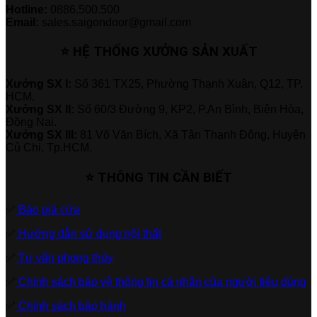
Hotline:
0886.500.500
Email:
sales.saigondoor@gmail.com
⭐ HỆ THỐNG XƯỞNG SẢN XUẤT
Xưởng SX I:
Số 361 TX25, Phường Thạnh Xuân, Q12, TP.
HCM.
Xưởng SX II:
Số 60/3 Đường 9, KP2, P.An Bình, Biên Hòa,
Đồng Nai.
Xưởng SX III:
81 Võ Văn Bích, Xã Tân Thạnh Đông, Huyện
Củ Chi, Tp.HCM.
⭐ THÔNG TIN CẦN BIẾT
✅
Báo giá cửa
✅
Hướng dẫn sử dụng nội thất
✅
Tư vấn phong thủy
✅
Chính sách bảo vệ thông tin cá nhân của người tiêu dùng
✅
Chính sách bảo hành