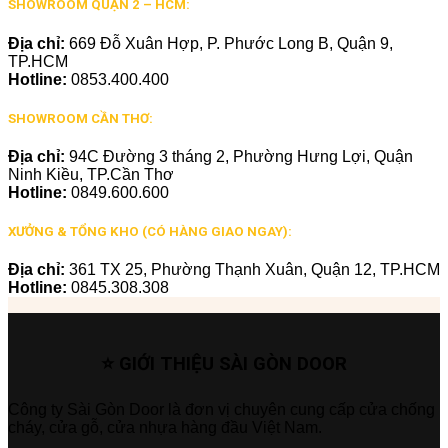
SHOWROOM QUẬN 2 – HCM:
Địa chỉ:
669 Đỗ Xuân Hợp, P. Phước Long B, Quận 9,
TP.HCM
Hotline:
0853.400.400
SHOWROOM CẦN THƠ:
Địa chỉ:
94C Đường 3 tháng 2, Phường Hưng Lợi, Quận
Ninh Kiều, TP.Cần Thơ
Hotline:
0849.600.600
XƯỞNG & TỔNG KHO (CÓ HÀNG GIAO NGAY):
Địa chỉ:
361 TX 25, Phường Thạnh Xuân, Quận 12, TP.HCM
Hotline:
0845.308.308
⭐ GIỚI THIỆU SÀI GÒN DOOR
Công ty Sài Gòn Door là đơn vị chuyên cung cấp cửa chống
cháy, cửa gỗ, cửa nhựa hàng đầu Việt Nam.