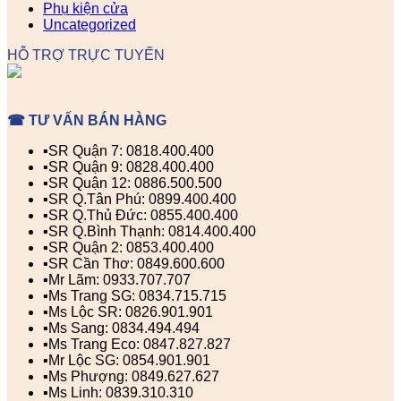
Phụ kiện cửa
Uncategorized
HỖ TRỢ TRỰC TUYẾN
☎ TƯ VẤN BÁN HÀNG
▪️SR Quận 7: 0818.400.400
▪️SR Quận 9: 0828.400.400
▪️SR Quận 12: 0886.500.500
▪️SR Q.Tân Phú: 0899.400.400
▪️SR Q.Thủ Đức: 0855.400.400
▪️SR Q.Bình Thạnh: 0814.400.400
▪️SR Quận 2: 0853.400.400
▪️SR Cần Thơ: 0849.600.600
▪️Mr Lãm: 0933.707.707
▪️Ms Trang SG: 0834.715.715
▪️Ms Lộc SR: 0826.901.901
▪️Ms Sang: 0834.494.494
▪️Ms Trang Eco: 0847.827.827
▪️Mr Lộc SG: 0854.901.901
▪️Ms Phượng: 0849.627.627
▪️Ms Linh: 0839.310.310