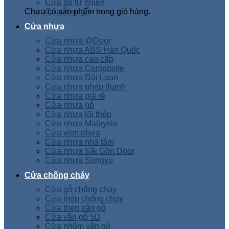
Cửa gỗ tự nhiên
Chưa có sản phẩm trong giỏ hàng.
Cửa vòm gỗ
Cửa nhựa
Cửa nhựa @Door
Cửa nhựa ABS Hàn Quốc
Cửa nhựa cao cấp
Cửa nhựa Composite
Cửa nhựa Đài Loan
Cửa nhựa ghép thanh
Cửa nhựa giá rẻ
Cửa nhựa gỗ
Cửa nhựa lõi thép
Cửa nhựa Malaysia
Cửa vòm nhựa
Cửa nhựa nhà tắm
Cửa nhựa Sài Gòn Door
Cửa nhựa Sungyu
Cửa chống cháy
Cửa gỗ chống cháy
Cửa thép chống cháy
Cửa thép vân gỗ
Cửa vân gỗ 5D
Cửa nhôm vân gỗ