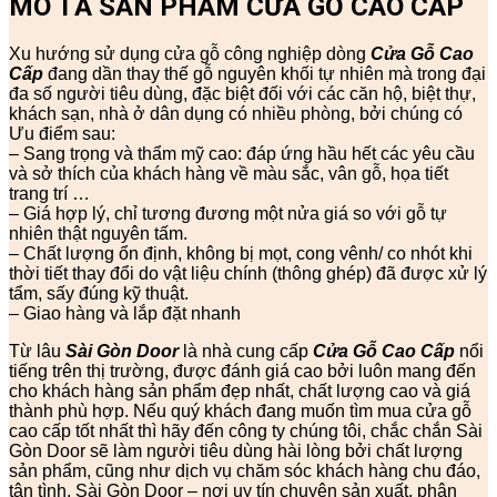
MÔ TẢ SẢN PHẨM CỬA GỖ CAO CẤP
Xu hướng sử dụng cửa gỗ công nghiệp dòng
Cửa Gỗ Cao
Cấp
đang dần thay thế gỗ nguyên khối tự nhiên mà trong đại
đa số người tiêu dùng, đặc biệt đối với các căn hộ, biệt thự,
khách sạn, nhà ở dân dụng có nhiều phòng, bởi chúng có
Ưu điểm sau:
– Sang trọng và thẩm mỹ cao: đáp ứng hầu hết các yêu cầu
và sở thích của khách hàng về màu sắc, vân gỗ, họa tiết
trang trí …
– Giá hợp lý, chỉ tương đương một nửa giá so với gỗ tự
nhiên thật nguyên tấm.
– Chất lượng ổn định, không bị mọt, cong vênh/ co nhót khi
thời tiết thay đổi do vật liệu chính (thông ghép) đã được xử lý
tẩm, sấy đúng kỹ thuật.
– Giao hàng và lắp đặt nhanh
Từ lâu
Sài Gòn Door
là nhà cung cấp
Cửa Gỗ Cao Cấp
nổi
tiếng trên thị trường, được đánh giá cao bởi luôn mang đến
cho khách hàng sản phẩm đẹp nhất, chất lượng cao và giá
thành phù hợp. Nếu quý khách đang muốn tìm mua cửa gỗ
cao cấp tốt nhất thì hãy đến công ty chúng tôi, chắc chắn Sài
Gòn Door sẽ làm người tiêu dùng hài lòng bởi chất lượng
sản phẩm, cũng như dịch vụ chăm sóc khách hàng chu đáo,
tận tình. Sài Gòn Door – nơi uy tín chuyên sản xuất, phân