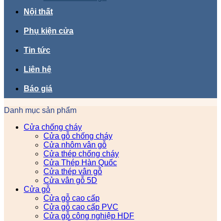
Nội thất
Phụ kiện cửa
Tin tức
Liên hệ
Báo giá
Danh mục sản phẩm
Cửa chống cháy
Cửa gỗ chống cháy
Cửa nhôm vân gỗ
Cửa thép chống cháy
Cửa Thép Hàn Quốc
Cửa thép vân gỗ
Cửa vân gỗ 5D
Cửa gỗ
Cửa gỗ cao cấp
Cửa gỗ cao cấp PVC
Cửa gỗ công nghiệp HDF