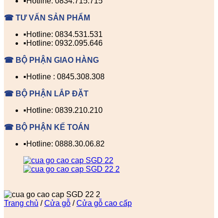
▪️Hotline: 0834.715.715
☎ TƯ VẤN SẢN PHẨM
▪️Hotline: 0834.531.531
▪️Hotline: 0932.095.646
☎ BỘ PHẬN GIAO HÀNG
▪️Hotline : 0845.308.308
☎ BỘ PHẬN LẮP ĐẶT
▪️Hotline: 0839.210.210
☎ BỘ PHẬN KẾ TOÁN
▪️Hotline: 0888.30.06.82
Trang chủ
/
Cửa gỗ
/
Cửa gỗ cao cấp