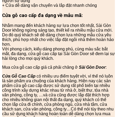
người sử dụng
+ Cửa dễ dàng vận chuyển và lắp đặt nhanh chóng
Cửa gỗ cao cấp đa dạng về mẫu mã:
Nhằm mang đến khách hàng sự lựa chọn tốt nhất, Sài Gòn
Door không ngừng sáng tạo, thiết kế ra nhiều mẫu cửa mới.
Do đó quý khách sẽ dễ dàng chọn lựa những mẫu cửa yêu
thích, phù hợp nhất cho việc lắp đặt ngôi nhà thêm hoàn hảo
hơn.
Với phong cách, kiểu dáng phong phú, cùng màu sắc bắt
mắt, đa dạng, cửa gỗ cao cấp tại Sài Gòn Door sẽ đem lại sự
hài lòng cho mọi quý khách.
Mua cửa gỗ cao cấp giá cả phải chăng ở
Sài Gòn Door
:
Cửa Gỗ Cao Cấp
có nhiều ưu điểm tuyệt vời, vì thế nó luôn
là sản phẩm ưa chuộng của khách hàng. Hiện nay các sản
phẩm cửa gỗ cao cấp được sử dụng rất phổ biến tại nhiều
công trình xây dựng khác nhau từ nhà ở, biệt thự, tòa nhà
văn phòng, công ty, …và cửa cũng được lắp đặt thích hợp
cho nhiều không gian nội thất đa dạng, quý khách có thể
chọn lắp cửa đi chính, cửa phòng ngủ, cửa nhà tắm, cửa
khách sạn, cửa văn phòng, công ty…Có thể nói tùy theo nhu
cầu sử dụng khách hàng hoàn toàn dễ dàng chọn lựa mua