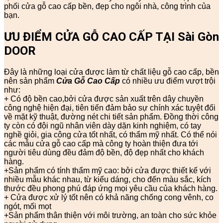
phối cửa gỗ cao cấp bền, đẹp cho ngôi nhà, công trình của
bạn.
ƯU ĐIỂM CỬA GỖ CAO CẤP TẠI Sài Gòn
DOOR
Đây là những loại cửa được làm từ chất liệu gỗ cao cấp, bền
nên sản phẩm
Cửa Gỗ Cao Cấp
có nhiều ưu điểm vượt trội
như:
+ Có độ bền cao,bởi cửa được sản xuất trên dây chuyền
công nghệ hiện đại, tiên tiến đảm bảo sự chính xác tuyệt đối
về mặt kỹ thuật, đường nét chi tiết sản phẩm. Đồng thời công
ty còn có đội ngũ nhân viên dày dặn kinh nghiệm, có tay
nghề giỏi, gia công cửa tốt nhất, có thẩm mỹ nhất. Có thể nói
các mẫu cửa gỗ cao cấp mà công ty hoàn thiện đưa tới
người tiêu dùng đều đảm độ bền, độ đẹp nhất cho khách
hàng.
+Sản phẩm có tính thẩm mỹ cao: bởi cửa được thiết kế với
nhiều mẫu khác nhau, từ kiểu dáng, cho đến màu sắc, kích
thước đều phong phú đáp ứng mọi yêu cầu của khách hàng.
+ Cửa được xử lý tốt nên có khả năng chống cong vênh, co
ngót, mối mọt
+Sản phẩm thân thiện với môi trường, an toàn cho sức khỏe