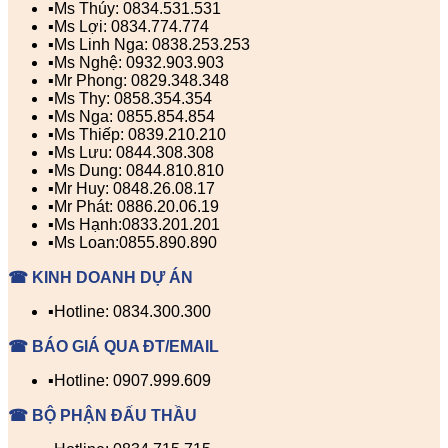
▪️Ms Thúy: 0834.531.531
▪️Ms Lợi: 0834.774.774
▪️Ms Linh Nga: 0838.253.253
▪️Ms Nghệ: 0932.903.903
▪️Mr Phong: 0829.348.348
▪️Ms Thy: 0858.354.354
▪️Ms Nga: 0855.854.854
▪️Ms Thiếp: 0839.210.210
▪️Ms Lưu: 0844.308.308
▪️Ms Dung: 0844.810.810
▪️Mr Huy: 0848.26.08.17
▪️Mr Phát: 0886.20.06.19
▪️Ms Hạnh:0833.201.201
▪️Ms Loan:0855.890.890
☎ KINH DOANH DỰ ÁN
▪️Hotline: 0834.300.300
☎ BÁO GIÁ QUA ĐT/EMAIL
▪️Hotline: 0907.999.609
☎ BỘ PHẬN ĐẤU THẦU