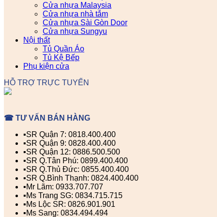
Cửa nhựa Malaysia
Cửa nhựa nhà tắm
Cửa nhựa Sài Gòn Door
Cửa nhựa Sungyu
Nội thất
Tủ Quần Áo
Tủ Kệ Bếp
Phụ kiện cửa
HỖ TRỢ TRỰC TUYẾN
☎ TƯ VẤN BÁN HÀNG
▪️SR Quận 7: 0818.400.400
▪️SR Quận 9: 0828.400.400
▪️SR Quận 12: 0886.500.500
▪️SR Q.Tân Phú: 0899.400.400
▪️SR Q.Thủ Đức: 0855.400.400
▪️SR Q.Bình Thạnh: 0824.400.400
▪️Mr Lãm: 0933.707.707
▪️Ms Trang SG: 0834.715.715
▪️Ms Lộc SR: 0826.901.901
▪️Ms Sang: 0834.494.494