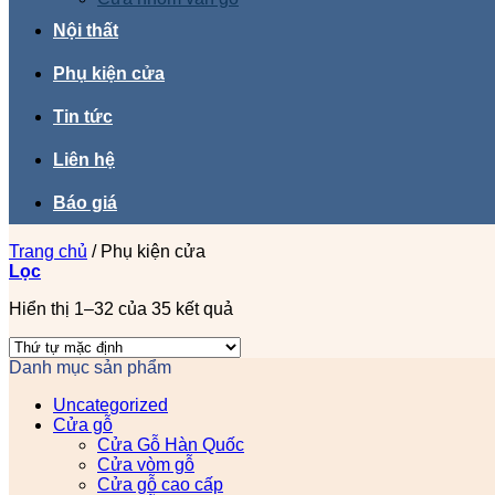
Nội thất
Phụ kiện cửa
Tin tức
Liên hệ
Báo giá
Trang chủ
/
Phụ kiện cửa
Lọc
Hiển thị 1–32 của 35 kết quả
Danh mục sản phẩm
Uncategorized
Cửa gỗ
Cửa Gỗ Hàn Quốc
Cửa vòm gỗ
Cửa gỗ cao cấp