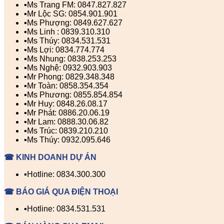
▪️Ms Trang FM: 0847.827.827
▪️Mr Lộc SG: 0854.901.901
▪️Ms Phượng: 0849.627.627
▪️Ms Linh : 0839.310.310
▪️Ms Thúy: 0834.531.531
▪️Ms Lợi: 0834.774.774
▪️Ms Nhung: 0838.253.253
▪️Ms Nghệ: 0932.903.903
▪️Mr Phong: 0829.348.348
▪️Mr Toàn: 0858.354.354
▪️Ms Phương: 0855.854.854
▪️Mr Huy: 0848.26.08.17
▪️Mr Phát: 0886.20.06.19
▪️Mr Lam: 0888.30.06.82
▪️Ms Trúc: 0839.210.210
▪️Ms Thúy: 0932.095.646
☎ KINH DOANH DỰ ÁN
▪️Hotline: 0834.300.300
☎ BÁO GIÁ QUA ĐIỆN THOẠI
▪️Hotline: 0834.531.531