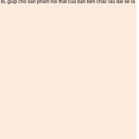
ỉ, giúp cho sản phẩm nội thất của bạn bền chắc lâu dài sẽ là