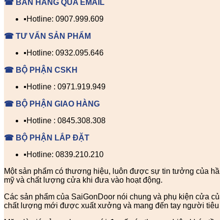
☎ BÁN HÀNG QUA EMAIL
▪️Hotline: 0907.999.609
☎ TƯ VẤN SẢN PHẨM
▪️Hotline: 0932.095.646
☎ BỘ PHẬN CSKH
▪️Hotline : 0971.919.949
☎ BỘ PHẬN GIAO HÀNG
▪️Hotline : 0845.308.308
☎ BỘ PHẬN LẮP ĐẶT
▪️Hotline: 0839.210.210
Một sản phẩm có thương hiệu, luôn được sự tin tưởng của hầu
mỹ và chất lượng cửa khi đưa vào hoạt động.
Các sản phẩm của SaiGonDoor nói chung và phụ kiện cửa của Sa
chất lượng mới được xuất xưởng và mang đến tay người tiêu