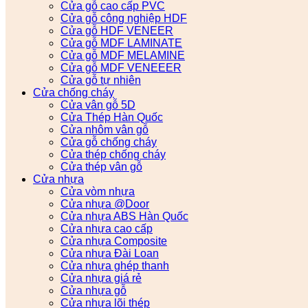
Cửa gỗ cao cấp PVC
Cửa gỗ công nghiệp HDF
Cửa gỗ HDF VENEER
Cửa gỗ MDF LAMINATE
Cửa gỗ MDF MELAMINE
Cửa gỗ MDF VENEEER
Cửa gỗ tự nhiên
Cửa chống cháy
Cửa vân gỗ 5D
Cửa Thép Hàn Quốc
Cửa nhôm vân gỗ
Cửa gỗ chống cháy
Cửa thép chống cháy
Cửa thép vân gỗ
Cửa nhựa
Cửa vòm nhựa
Cửa nhựa @Door
Cửa nhựa ABS Hàn Quốc
Cửa nhựa cao cấp
Cửa nhựa Composite
Cửa nhựa Đài Loan
Cửa nhựa ghép thanh
Cửa nhựa giá rẻ
Cửa nhựa gỗ
Cửa nhựa lõi thép