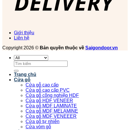
Giới thiệu
Liên hệ
Copyright 2026 ©
Bản quyền thuộc về
Saigondoor.vn
Tìm
kiếm:
Trang chủ
Cửa gỗ
Cửa gỗ cao cấp
Cửa gỗ cao cấp PVC
Cửa gỗ công nghiệp HDF
Cửa gỗ HDF VENEER
Cửa gỗ MDF LAMINATE
Cửa gỗ MDF MELAMINE
Cửa gỗ MDF VENEEER
Cửa gỗ tự nhiên
Cửa vòm gỗ