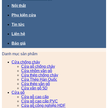
Nội thất
Phụ kiện cửa
Tin tức
Liên hệ
Báo giá
Danh mục sản phẩm
Cửa chống cháy
Cửa gỗ chống cháy
Cửa nhôm vân gỗ
Cửa thép chống cháy
Cửa Thép Hàn Quốc
Cửa thép vân gỗ
Cửa vân gỗ 5D
Cửa gỗ
Cửa gỗ cao cấp
Cửa gỗ cao cấp PVC
Cửa gỗ công nghiệp HDF