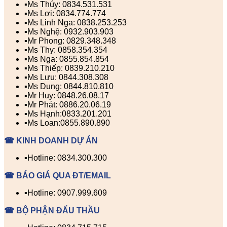
▪️Ms Thúy: 0834.531.531
▪️Ms Lợi: 0834.774.774
▪️Ms Linh Nga: 0838.253.253
▪️Ms Nghệ: 0932.903.903
▪️Mr Phong: 0829.348.348
▪️Ms Thy: 0858.354.354
▪️Ms Nga: 0855.854.854
▪️Ms Thiếp: 0839.210.210
▪️Ms Lưu: 0844.308.308
▪️Ms Dung: 0844.810.810
▪️Mr Huy: 0848.26.08.17
▪️Mr Phát: 0886.20.06.19
▪️Ms Hạnh:0833.201.201
▪️Ms Loan:0855.890.890
☎ KINH DOANH DỰ ÁN
▪️Hotline: 0834.300.300
☎ BÁO GIÁ QUA ĐT/EMAIL
▪️Hotline: 0907.999.609
☎ BỘ PHẬN ĐẤU THẦU