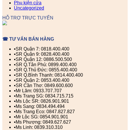
Phụ kiện cửa
Uncategorized
HỖ TRỢ TRỰC TUYẾN
☎ TƯ VẤN BÁN HÀNG
▪️SR Quận 7: 0818.400.400
▪️SR Quận 9: 0828.400.400
▪️SR Quận 12: 0886.500.500
▪️SR Q.Tân Phú: 0899.400.400
▪️SR Q.Thủ Đức: 0855.400.400
▪️SR Q.Bình Thạnh: 0814.400.400
▪️SR Quận 2: 0853.400.400
▪️SR Cần Thơ: 0849.600.600
▪️Mr Lãm: 0933.707.707
▪️Ms Trang SG: 0834.715.715
▪️Ms Lộc SR: 0826.901.901
▪️Ms Sang: 0834.494.494
▪️Ms Trang Eco: 0847.827.827
▪️Mr Lộc SG: 0854.901.901
▪️Ms Phượng: 0849.627.627
▪️Ms Linh: 0839.310.310