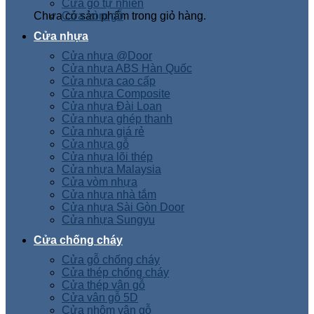
Cửa gỗ tự nhiên
Chưa có sản phẩm trong giỏ hàng.
Cửa vòm gỗ
Cửa nhựa
Cửa nhựa @Door
Cửa nhựa ABS Hàn Quốc
Cửa nhựa cao cấp
Cửa nhựa Composite
Cửa nhựa Đài Loan
Cửa nhựa ghép thanh
Cửa nhựa giá rẻ
Cửa nhựa gỗ
Cửa nhựa lõi thép
Cửa nhựa Malaysia
Cửa vòm nhựa
Cửa nhựa nhà tắm
Cửa nhựa Sài Gòn Door
Cửa nhựa Sungyu
Cửa chống cháy
Cửa gỗ chống cháy
Cửa thép chống cháy
Cửa thép vân gỗ
Cửa vân gỗ 5D
Cửa nhôm vân gỗ