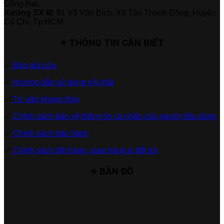
Đồng Nai.
Xưởng SX III:
81 Võ Văn Bích, Xã Tân Thạnh Đông, Huyện
Củ Chi, Tp.HCM.
⭐ THÔNG TIN CẦN BIẾT
✅
Báo giá cửa
✅
Hướng dẫn sử dụng nội thất
✅
Tư vấn phong thủy
✅
Chính sách bảo vệ thông tin cá nhân của người tiêu dùng
✅
Chính sách bảo hành
✅
Chính sách đặt hàng, giao hàng & đổi trả
⭐ BẢN ĐỒ