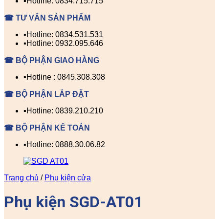
▪️Hotline: 0834.715.715
☎ TƯ VẤN SẢN PHẨM
▪️Hotline: 0834.531.531
▪️Hotline: 0932.095.646
☎ BỘ PHẬN GIAO HÀNG
▪️Hotline : 0845.308.308
☎ BỘ PHẬN LẮP ĐẶT
▪️Hotline: 0839.210.210
☎ BỘ PHẬN KẾ TOÁN
▪️Hotline: 0888.30.06.82
Trang chủ
/
Phụ kiện cửa
Phụ kiện SGD-AT01