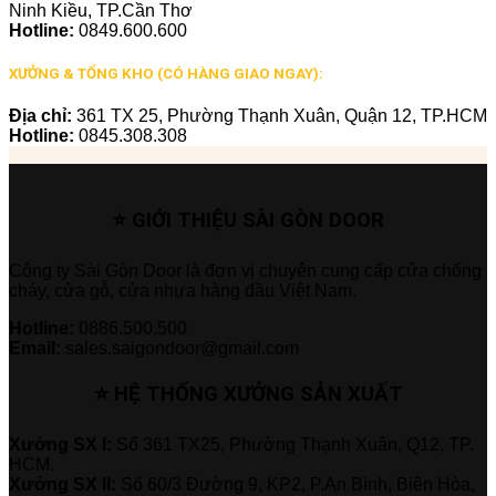
Ninh Kiều, TP.Cần Thơ
Hotline:
0849.600.600
XƯỞNG & TỔNG KHO (CÓ HÀNG GIAO NGAY):
Địa chỉ:
361 TX 25, Phường Thạnh Xuân, Quận 12, TP.HCM
Hotline:
0845.308.308
⭐ GIỚI THIỆU SÀI GÒN DOOR
Công ty Sài Gòn Door là đơn vị chuyên cung cấp cửa chống
cháy, cửa gỗ, cửa nhựa hàng đầu Việt Nam.
Hotline:
0886.500.500
Email:
sales.saigondoor@gmail.com
⭐ HỆ THỐNG XƯỞNG SẢN XUẤT
Xưởng SX I:
Số 361 TX25, Phường Thạnh Xuân, Q12, TP.
HCM.
Xưởng SX II:
Số 60/3 Đường 9, KP2, P.An Bình, Biên Hòa,