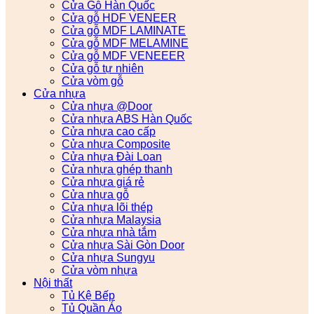
Cửa Gỗ Hàn Quốc
Cửa gỗ HDF VENEER
Cửa gỗ MDF LAMINATE
Cửa gỗ MDF MELAMINE
Cửa gỗ MDF VENEEER
Cửa gỗ tự nhiên
Cửa vòm gỗ
Cửa nhựa
Cửa nhựa @Door
Cửa nhựa ABS Hàn Quốc
Cửa nhựa cao cấp
Cửa nhựa Composite
Cửa nhựa Đài Loan
Cửa nhựa ghép thanh
Cửa nhựa giá rẻ
Cửa nhựa gỗ
Cửa nhựa lõi thép
Cửa nhựa Malaysia
Cửa nhựa nhà tắm
Cửa nhựa Sài Gòn Door
Cửa nhựa Sungyu
Cửa vòm nhựa
Nội thất
Tủ Kệ Bếp
Tủ Quần Áo