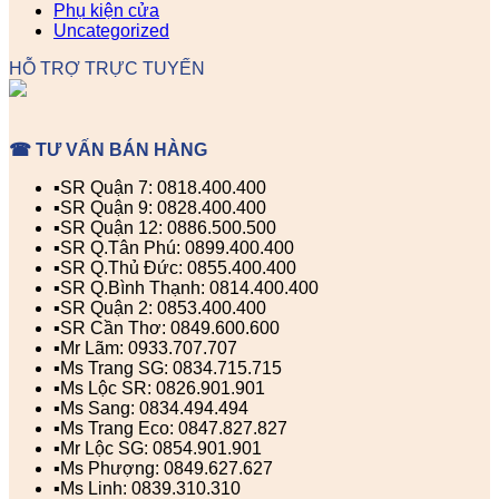
Phụ kiện cửa
Uncategorized
HỖ TRỢ TRỰC TUYẾN
☎ TƯ VẤN BÁN HÀNG
▪️SR Quận 7: 0818.400.400
▪️SR Quận 9: 0828.400.400
▪️SR Quận 12: 0886.500.500
▪️SR Q.Tân Phú: 0899.400.400
▪️SR Q.Thủ Đức: 0855.400.400
▪️SR Q.Bình Thạnh: 0814.400.400
▪️SR Quận 2: 0853.400.400
▪️SR Cần Thơ: 0849.600.600
▪️Mr Lãm: 0933.707.707
▪️Ms Trang SG: 0834.715.715
▪️Ms Lộc SR: 0826.901.901
▪️Ms Sang: 0834.494.494
▪️Ms Trang Eco: 0847.827.827
▪️Mr Lộc SG: 0854.901.901
▪️Ms Phượng: 0849.627.627
▪️Ms Linh: 0839.310.310