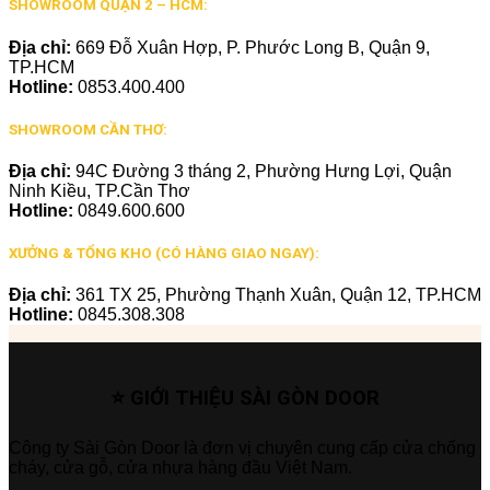
SHOWROOM QUẬN 2 – HCM:
Địa chỉ:
669 Đỗ Xuân Hợp, P. Phước Long B, Quận 9,
TP.HCM
Hotline:
0853.400.400
SHOWROOM CẦN THƠ:
Địa chỉ:
94C Đường 3 tháng 2, Phường Hưng Lợi, Quận
Ninh Kiều, TP.Cần Thơ
Hotline:
0849.600.600
XƯỞNG & TỔNG KHO (CÓ HÀNG GIAO NGAY):
Địa chỉ:
361 TX 25, Phường Thạnh Xuân, Quận 12, TP.HCM
Hotline:
0845.308.308
⭐ GIỚI THIỆU SÀI GÒN DOOR
Công ty Sài Gòn Door là đơn vị chuyên cung cấp cửa chống
cháy, cửa gỗ, cửa nhựa hàng đầu Việt Nam.