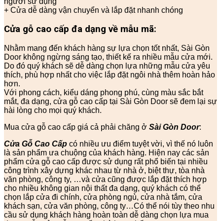
người sử dụng
+ Cửa dễ dàng vận chuyển và lắp đặt nhanh chóng
Cửa gỗ cao cấp đa dạng về mẫu mã:
Nhằm mang đến khách hàng sự lựa chọn tốt nhất, Sài Gòn
Door không ngừng sáng tạo, thiết kế ra nhiều mẫu cửa mới.
Do đó quý khách sẽ dễ dàng chọn lựa những mẫu cửa yêu
thích, phù hợp nhất cho việc lắp đặt ngôi nhà thêm hoàn hảo
hơn.
Với phong cách, kiểu dáng phong phú, cùng màu sắc bắt
mắt, đa dạng, cửa gỗ cao cấp tại Sài Gòn Door sẽ đem lại sự
hài lòng cho mọi quý khách.
Mua cửa gỗ cao cấp giá cả phải chăng ở
Sài Gòn Door
:
Cửa Gỗ Cao Cấp
có nhiều ưu điểm tuyệt vời, vì thế nó luôn
là sản phẩm ưa chuộng của khách hàng. Hiện nay các sản
phẩm cửa gỗ cao cấp được sử dụng rất phổ biến tại nhiều
công trình xây dựng khác nhau từ nhà ở, biệt thự, tòa nhà
văn phòng, công ty, …và cửa cũng được lắp đặt thích hợp
cho nhiều không gian nội thất đa dạng, quý khách có thể
chọn lắp cửa đi chính, cửa phòng ngủ, cửa nhà tắm, cửa
khách sạn, cửa văn phòng, công ty…Có thể nói tùy theo nhu
cầu sử dụng khách hàng hoàn toàn dễ dàng chọn lựa mua