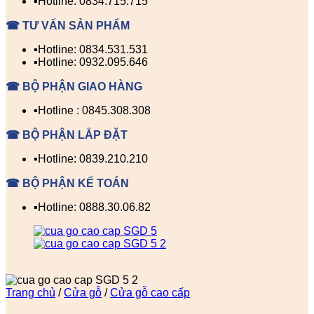
▪️Hotline: 0834.715.715
☎ TƯ VẤN SẢN PHẨM
▪️Hotline: 0834.531.531
▪️Hotline: 0932.095.646
☎ BỘ PHẬN GIAO HÀNG
▪️Hotline : 0845.308.308
☎ BỘ PHẬN LẮP ĐẶT
▪️Hotline: 0839.210.210
☎ BỘ PHẬN KẾ TOÁN
▪️Hotline: 0888.30.06.82
Trang chủ
/
Cửa gỗ
/
Cửa gỗ cao cấp