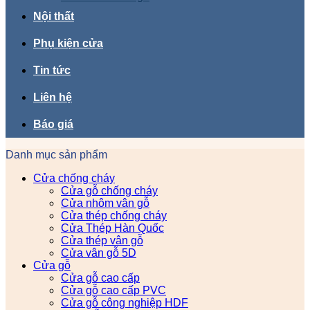
Nội thất
Phụ kiện cửa
Tin tức
Liên hệ
Báo giá
Danh mục sản phẩm
Cửa chống cháy
Cửa gỗ chống cháy
Cửa nhôm vân gỗ
Cửa thép chống cháy
Cửa Thép Hàn Quốc
Cửa thép vân gỗ
Cửa vân gỗ 5D
Cửa gỗ
Cửa gỗ cao cấp
Cửa gỗ cao cấp PVC
Cửa gỗ công nghiệp HDF