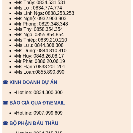
▪️Ms Thúy: 0834.531.531
▪️Ms Lợi: 0834.774.774
▪️Ms Linh Nga: 0838.253.253
▪️Ms Nghệ: 0932.903.903
▪️Mr Phong: 0829.348.348
▪️Ms Thy: 0858.354.354
▪️Ms Nga: 0855.854.854
▪️Ms Thiếp: 0839.210.210
▪️Ms Lưu: 0844.308.308
▪️Ms Dung: 0844.810.810
▪️Mr Huy: 0848.26.08.17
▪️Mr Phát: 0886.20.06.19
▪️Ms Hạnh:0833.201.201
▪️Ms Loan:0855.890.890
☎ KINH DOANH DỰ ÁN
▪️Hotline: 0834.300.300
☎ BÁO GIÁ QUA ĐT/EMAIL
▪️Hotline: 0907.999.609
☎ BỘ PHẬN ĐẤU THẦU