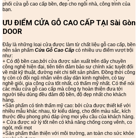
phối cửa gỗ cao cấp bền, đẹp cho ngôi nhà, công trình của
bạn.
ƯU ĐIỂM CỬA GỖ CAO CẤP TẠI Sài Gòn
DOOR
Đây là những loại cửa được làm từ chất liệu gỗ cao cấp, bền
nên sản phẩm
Cửa Gỗ Cao Cấp
có nhiều ưu điểm vượt trội
như:
+ Có độ bền cao,bởi cửa được sản xuất trên dây chuyền
công nghệ hiện đại, tiên tiến đảm bảo sự chính xác tuyệt đối
về mặt kỹ thuật, đường nét chi tiết sản phẩm. Đồng thời công
ty còn có đội ngũ nhân viên dày dặn kinh nghiệm, có tay
nghề giỏi, gia công cửa tốt nhất, có thẩm mỹ nhất. Có thể nói
các mẫu cửa gỗ cao cấp mà công ty hoàn thiện đưa tới
người tiêu dùng đều đảm độ bền, độ đẹp nhất cho khách
hàng.
+Sản phẩm có tính thẩm mỹ cao: bởi cửa được thiết kế với
nhiều mẫu khác nhau, từ kiểu dáng, cho đến màu sắc, kích
thước đều phong phú đáp ứng mọi yêu cầu của khách hàng.
+ Cửa được xử lý tốt nên có khả năng chống cong vênh, co
ngót, mối mọt
+Sản phẩm thân thiện với môi trường, an toàn cho sức khỏe