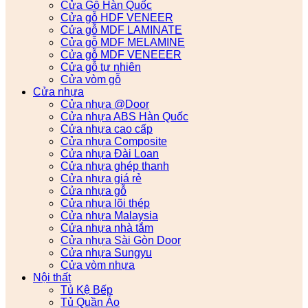
Cửa Gỗ Hàn Quốc
Cửa gỗ HDF VENEER
Cửa gỗ MDF LAMINATE
Cửa gỗ MDF MELAMINE
Cửa gỗ MDF VENEEER
Cửa gỗ tự nhiên
Cửa vòm gỗ
Cửa nhựa
Cửa nhựa @Door
Cửa nhựa ABS Hàn Quốc
Cửa nhựa cao cấp
Cửa nhựa Composite
Cửa nhựa Đài Loan
Cửa nhựa ghép thanh
Cửa nhựa giá rẻ
Cửa nhựa gỗ
Cửa nhựa lõi thép
Cửa nhựa Malaysia
Cửa nhựa nhà tắm
Cửa nhựa Sài Gòn Door
Cửa nhựa Sungyu
Cửa vòm nhựa
Nội thất
Tủ Kệ Bếp
Tủ Quần Áo