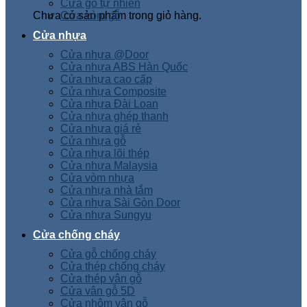
Cửa gỗ tự nhiên
Chưa có sản phẩm trong giỏ hàng.
Cửa vòm gỗ
Cửa nhựa
Cửa nhựa @Door
Cửa nhựa ABS Hàn Quốc
Cửa nhựa cao cấp
Cửa nhựa Composite
Cửa nhựa Đài Loan
Cửa nhựa ghép thanh
Cửa nhựa giá rẻ
Cửa nhựa gỗ
Cửa nhựa lõi thép
Cửa nhựa Malaysia
Cửa vòm nhựa
Cửa nhựa nhà tắm
Cửa nhựa Sài Gòn Door
Cửa nhựa Sungyu
Cửa chống cháy
Cửa gỗ chống cháy
Cửa thép chống cháy
Cửa thép vân gỗ
Cửa vân gỗ 5D
Cửa nhôm vân gỗ