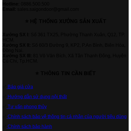
Hotline:
0886.500.500
Email:
sales.saigondoor@gmail.com
⭐ HỆ THỐNG XƯỞNG SẢN XUẤT
Xưởng SX I:
Số 361 TX25, Phường Thạnh Xuân, Q12, TP.
HCM.
Xưởng SX II:
Số 60/3 Đường 9, KP2, P.An Bình, Biên Hòa,
Đồng Nai.
Xưởng SX III:
81 Võ Văn Bích, Xã Tân Thạnh Đông, Huyện
Củ Chi, Tp.HCM.
⭐ THÔNG TIN CẦN BIẾT
✅
Báo giá cửa
✅
Hướng dẫn sử dụng nội thất
✅
Tư vấn phong thủy
✅
Chính sách bảo vệ thông tin cá nhân của người tiêu dùng
✅
Chính sách bảo hành