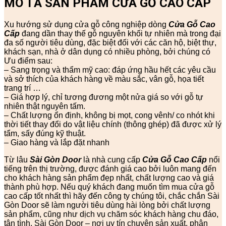
MÔ TẢ SẢN PHẨM CỬA GỖ CAO CẤP
Xu hướng sử dụng cửa gỗ công nghiệp dòng
Cửa Gỗ Cao
Cấp
đang dần thay thế gỗ nguyên khối tự nhiên mà trong đại
đa số người tiêu dùng, đặc biệt đối với các căn hộ, biệt thự,
khách sạn, nhà ở dân dụng có nhiều phòng, bởi chúng có
Ưu điểm sau:
– Sang trọng và thẩm mỹ cao: đáp ứng hầu hết các yêu cầu
và sở thích của khách hàng về màu sắc, vân gỗ, họa tiết
trang trí …
– Giá hợp lý, chỉ tương đương một nửa giá so với gỗ tự
nhiên thật nguyên tấm.
– Chất lượng ổn định, không bị mọt, cong vênh/ co nhót khi
thời tiết thay đổi do vật liệu chính (thông ghép) đã được xử lý
tẩm, sấy đúng kỹ thuật.
– Giao hàng và lắp đặt nhanh
Từ lâu
Sài Gòn Door
là nhà cung cấp
Cửa Gỗ Cao Cấp
nổi
tiếng trên thị trường, được đánh giá cao bởi luôn mang đến
cho khách hàng sản phẩm đẹp nhất, chất lượng cao và giá
thành phù hợp. Nếu quý khách đang muốn tìm mua cửa gỗ
cao cấp tốt nhất thì hãy đến công ty chúng tôi, chắc chắn Sài
Gòn Door sẽ làm người tiêu dùng hài lòng bởi chất lượng
sản phẩm, cũng như dịch vụ chăm sóc khách hàng chu đáo,
tận tình. Sài Gòn Door – nơi uy tín chuyên sản xuất, phân