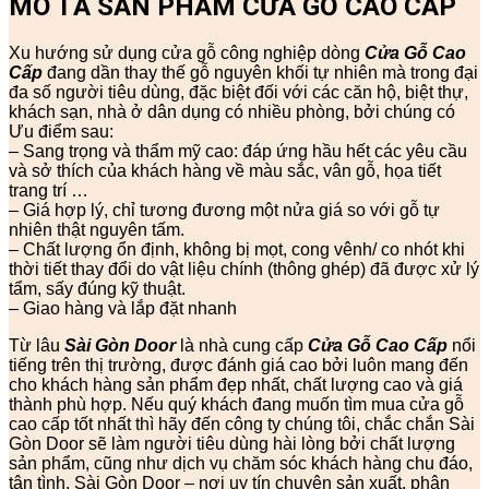
MÔ TẢ SẢN PHẨM CỬA GỖ CAO CẤP
Xu hướng sử dụng cửa gỗ công nghiệp dòng
Cửa Gỗ Cao
Cấp
đang dần thay thế gỗ nguyên khối tự nhiên mà trong đại
đa số người tiêu dùng, đặc biệt đối với các căn hộ, biệt thự,
khách sạn, nhà ở dân dụng có nhiều phòng, bởi chúng có
Ưu điểm sau:
– Sang trọng và thẩm mỹ cao: đáp ứng hầu hết các yêu cầu
và sở thích của khách hàng về màu sắc, vân gỗ, họa tiết
trang trí …
– Giá hợp lý, chỉ tương đương một nửa giá so với gỗ tự
nhiên thật nguyên tấm.
– Chất lượng ổn định, không bị mọt, cong vênh/ co nhót khi
thời tiết thay đổi do vật liệu chính (thông ghép) đã được xử lý
tẩm, sấy đúng kỹ thuật.
– Giao hàng và lắp đặt nhanh
Từ lâu
Sài Gòn Door
là nhà cung cấp
Cửa Gỗ Cao Cấp
nổi
tiếng trên thị trường, được đánh giá cao bởi luôn mang đến
cho khách hàng sản phẩm đẹp nhất, chất lượng cao và giá
thành phù hợp. Nếu quý khách đang muốn tìm mua cửa gỗ
cao cấp tốt nhất thì hãy đến công ty chúng tôi, chắc chắn Sài
Gòn Door sẽ làm người tiêu dùng hài lòng bởi chất lượng
sản phẩm, cũng như dịch vụ chăm sóc khách hàng chu đáo,
tận tình. Sài Gòn Door – nơi uy tín chuyên sản xuất, phân