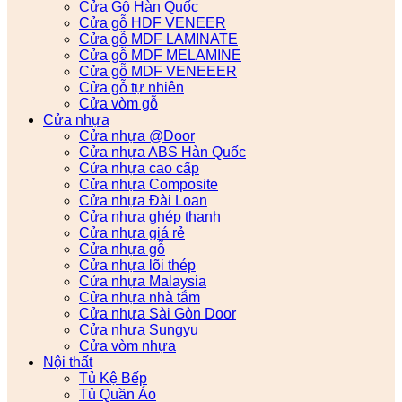
Cửa Gỗ Hàn Quốc
Cửa gỗ HDF VENEER
Cửa gỗ MDF LAMINATE
Cửa gỗ MDF MELAMINE
Cửa gỗ MDF VENEEER
Cửa gỗ tự nhiên
Cửa vòm gỗ
Cửa nhựa
Cửa nhựa @Door
Cửa nhựa ABS Hàn Quốc
Cửa nhựa cao cấp
Cửa nhựa Composite
Cửa nhựa Đài Loan
Cửa nhựa ghép thanh
Cửa nhựa giá rẻ
Cửa nhựa gỗ
Cửa nhựa lõi thép
Cửa nhựa Malaysia
Cửa nhựa nhà tắm
Cửa nhựa Sài Gòn Door
Cửa nhựa Sungyu
Cửa vòm nhựa
Nội thất
Tủ Kệ Bếp
Tủ Quần Áo