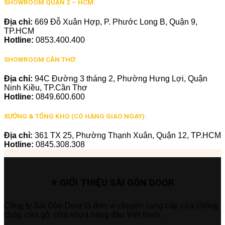
SHOWROOM QUẬN 2 – HCM:
Địa chỉ:
669 Đỗ Xuân Hợp, P. Phước Long B, Quận 9,
TP.HCM
Hotline:
0853.400.400
SHOWROOM CẦN THƠ:
Địa chỉ:
94C Đường 3 tháng 2, Phường Hưng Lợi, Quận
Ninh Kiều, TP.Cần Thơ
Hotline:
0849.600.600
XƯỞNG & TỔNG KHO (CÓ HÀNG GIAO NGAY):
Địa chỉ:
361 TX 25, Phường Thạnh Xuân, Quận 12, TP.HCM
Hotline:
0845.308.308
⭐ GIỚI THIỆU SÀI GÒN DOOR
Công ty Sài Gòn Door là đơn vị chuyên cung cấp cửa chống
cháy, cửa gỗ, cửa nhựa hàng đầu Việt Nam.