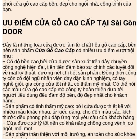
phối cửa gỗ cao cấp bền, đẹp cho ngôi nhà, công trình của
bạn.
ƯU ĐIỂM CỬA GỖ CAO CẤP TẠI Sài Gòn
DOOR
Đây là những loại cửa được làm từ chất liệu gỗ cao cấp, bền
nên sản phẩm
Cửa Gỗ Cao Cấp
có nhiều ưu điểm vượt trội
như:
+ Có độ bền cao,bởi cửa được sản xuất trên dây chuyền
công nghệ hiện đại, tiên tiến đảm bảo sự chính xác tuyệt đối
về mặt kỹ thuật, đường nét chi tiết sản phẩm. Đồng thời công
ty còn có đội ngũ nhân viên dày dặn kinh nghiệm, có tay
nghề giỏi, gia công cửa tốt nhất, có thẩm mỹ nhất. Có thể nói
các mẫu cửa gỗ cao cấp mà công ty hoàn thiện đưa tới
người tiêu dùng đều đảm độ bền, độ đẹp nhất cho khách
hàng.
+Sản phẩm có tính thẩm mỹ cao: bởi cửa được thiết kế với
nhiều mẫu khác nhau, từ kiểu dáng, cho đến màu sắc, kích
thước đều phong phú đáp ứng mọi yêu cầu của khách hàng.
+ Cửa được xử lý tốt nên có khả năng chống cong vênh, co
ngót, mối mọt
+Sản phẩm thân thiện với môi trường, an toàn cho sức khỏe