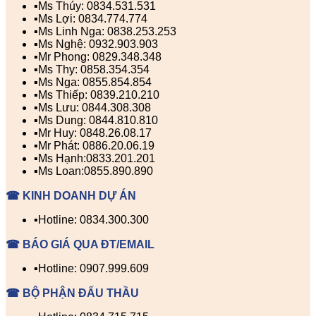
▪️Ms Thúy: 0834.531.531
▪️Ms Lợi: 0834.774.774
▪️Ms Linh Nga: 0838.253.253
▪️Ms Nghệ: 0932.903.903
▪️Mr Phong: 0829.348.348
▪️Ms Thy: 0858.354.354
▪️Ms Nga: 0855.854.854
▪️Ms Thiếp: 0839.210.210
▪️Ms Lưu: 0844.308.308
▪️Ms Dung: 0844.810.810
▪️Mr Huy: 0848.26.08.17
▪️Mr Phát: 0886.20.06.19
▪️Ms Hạnh:0833.201.201
▪️Ms Loan:0855.890.890
☎ KINH DOANH DỰ ÁN
▪️Hotline: 0834.300.300
☎ BÁO GIÁ QUA ĐT/EMAIL
▪️Hotline: 0907.999.609
☎ BỘ PHẬN ĐẤU THẦU