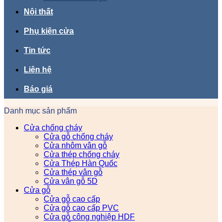
Nội thất
Phụ kiện cửa
Tin tức
Liên hệ
Báo giá
Danh mục sản phẩm
Cửa chống cháy
Cửa gỗ chống cháy
Cửa nhôm vân gỗ
Cửa thép chống cháy
Cửa Thép Hàn Quốc
Cửa thép vân gỗ
Cửa vân gỗ 5D
Cửa gỗ
Cửa gỗ cao cấp
Cửa gỗ cao cấp PVC
Cửa gỗ công nghiệp HDF