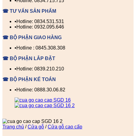
▪️Hotline: 0834.715.715
☎ TƯ VẤN SẢN PHẨM
▪️Hotline: 0834.531.531
▪️Hotline: 0932.095.646
☎ BỘ PHẬN GIAO HÀNG
▪️Hotline : 0845.308.308
☎ BỘ PHẬN LẮP ĐẶT
▪️Hotline: 0839.210.210
☎ BỘ PHẬN KẾ TOÁN
▪️Hotline: 0888.30.06.82
Trang chủ
/
Cửa gỗ
/
Cửa gỗ cao cấp