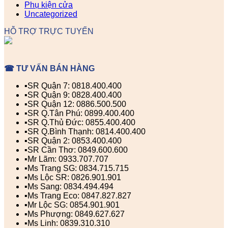
Phụ kiện cửa
Uncategorized
HỖ TRỢ TRỰC TUYẾN
☎ TƯ VẤN BÁN HÀNG
▪️SR Quận 7: 0818.400.400
▪️SR Quận 9: 0828.400.400
▪️SR Quận 12: 0886.500.500
▪️SR Q.Tân Phú: 0899.400.400
▪️SR Q.Thủ Đức: 0855.400.400
▪️SR Q.Bình Thạnh: 0814.400.400
▪️SR Quận 2: 0853.400.400
▪️SR Cần Thơ: 0849.600.600
▪️Mr Lãm: 0933.707.707
▪️Ms Trang SG: 0834.715.715
▪️Ms Lộc SR: 0826.901.901
▪️Ms Sang: 0834.494.494
▪️Ms Trang Eco: 0847.827.827
▪️Mr Lộc SG: 0854.901.901
▪️Ms Phượng: 0849.627.627
▪️Ms Linh: 0839.310.310