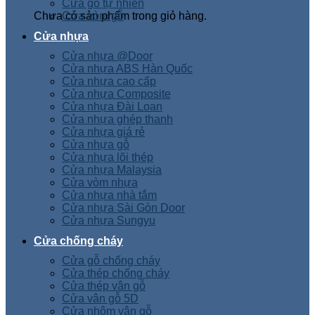
Cửa gỗ tự nhiên
Chưa có sản phẩm trong giỏ hàng.
Cửa vòm gỗ
Cửa nhựa
Cửa nhựa @Door
Cửa nhựa ABS Hàn Quốc
Cửa nhựa cao cấp
Cửa nhựa Composite
Cửa nhựa Đài Loan
Cửa nhựa ghép thanh
Cửa nhựa giá rẻ
Cửa nhựa gỗ
Cửa nhựa lõi thép
Cửa nhựa Malaysia
Cửa vòm nhựa
Cửa nhựa nhà tắm
Cửa nhựa Sài Gòn Door
Cửa nhựa Sungyu
Cửa chống cháy
Cửa gỗ chống cháy
Cửa thép chống cháy
Cửa thép vân gỗ
Cửa vân gỗ 5D
Cửa nhôm vân gỗ