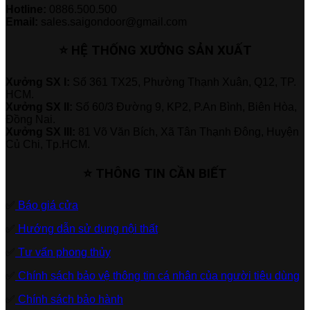
Hotline:
0886.500.500
Email:
sales.saigondoor@gmail.com
⭐ HỆ THỐNG XƯỞNG SẢN XUẤT
Xưởng SX I:
Số 361 TX25, Phường Thạnh Xuân, Q12, TP.
HCM.
Xưởng SX II:
Số 60/3 Đường 9, KP2, P.An Bình, Biên Hòa,
Đồng Nai.
Xưởng SX III:
81 Võ Văn Bích, Xã Tân Thạnh Đông, Huyện
Củ Chi, Tp.HCM.
⭐ THÔNG TIN CẦN BIẾT
✅
Báo giá cửa
✅
Hướng dẫn sử dụng nội thất
✅
Tư vấn phong thủy
✅
Chính sách bảo vệ thông tin cá nhân của người tiêu dùng
✅
Chính sách bảo hành