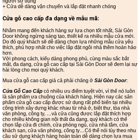
người sử dụng
+ Cửa dễ dàng vận chuyển và lắp đặt nhanh chóng
Cửa gỗ cao cấp đa dạng về mẫu mã:
Nhằm mang đến khách hàng sự lựa chọn tốt nhất, Sài Gòn
Door không ngừng sáng tạo, thiết kế ra nhiều mẫu cửa mới.
Do đó quý khách sẽ dễ dàng chọn lựa những mẫu cửa yêu
thích, phù hợp nhất cho việc lắp đặt ngôi nhà thêm hoàn hảo
hơn.
Với phong cách, kiểu dáng phong phú, cùng màu sắc bắt
mắt, đa dạng, cửa gỗ cao cấp tại Sài Gòn Door sẽ đem lại sự
hài lòng cho mọi quý khách.
Mua cửa gỗ cao cấp giá cả phải chăng ở
Sài Gòn Door
:
Cửa Gỗ Cao Cấp
có nhiều ưu điểm tuyệt vời, vì thế nó luôn
là sản phẩm ưa chuộng của khách hàng. Hiện nay các sản
phẩm cửa gỗ cao cấp được sử dụng rất phổ biến tại nhiều
công trình xây dựng khác nhau từ nhà ở, biệt thự, tòa nhà
văn phòng, công ty, …và cửa cũng được lắp đặt thích hợp
cho nhiều không gian nội thất đa dạng, quý khách có thể
chọn lắp cửa đi chính, cửa phòng ngủ, cửa nhà tắm, cửa
khách sạn, cửa văn phòng, công ty…Có thể nói tùy theo nhu
cầu sử dụng khách hàng hoàn toàn dễ dàng chọn lựa mua