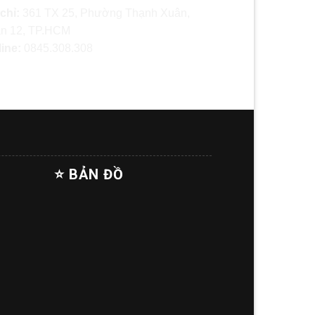
 chỉ:
361 TX 25, Phường Thạnh Xuân,
n 12, TP.HCM
line:
0845.308.308
⭐ BẢN ĐỒ