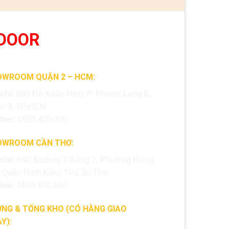
DOOR
OWROOM QUẬN 2 – HCM:
 chỉ:
669 Đỗ Xuân Hợp, P. Phước Long B,
n 9, TP.HCM
line:
0853.400.400
OWROOM CẦN THƠ:
 chỉ:
94C Đường 3 tháng 2, Phường Hưng
, Quận Ninh Kiều, TP.Cần Thơ
line:
0849.600.600
NG & TỔNG KHO (CÓ HÀNG GIAO
Y):