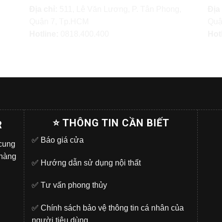
Địa chỉ:
511, Lê Văn Lương, P. Tân Phong,
Địa
Quận 7, Tp.HCM
Quậ
Hotline:
0818.400.400
Hot
⭐ THÔNG TIN CẦN BIẾT
R
✅
Báo giá cửa
 cung
 hàng
✅
Hướng dẫn sử dụng nội thất
✅
Tư vấn phong thủy
✅
Chính sách bảo vệ thông tin cá nhân của
người tiêu dùng