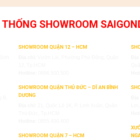
 THỐNG SHOWROOM SAIGON
SHOWROOM QUẬN 12 – HCM
SH
Bình
Địa chỉ:
Vườn Lài, Phường Phú Đông, Quận
Địa
12, Tp.HCM
Quậ
Hotline:
0886.500.500
Hot
SHOWROOM QUẬN THỦ ĐỨC – DĨ AN BÌNH
SH
DƯƠNG
 B,
Địa
Địa chỉ:
21, Quốc Lộ 1K, P. Linh Xuân, Quận
Lợi
Thủ Đức, Tp.HCM
Hot
Hotline:
0855.400.400
XƯỞ
SHOWROOM QUẬN 7 – HCM
NGA