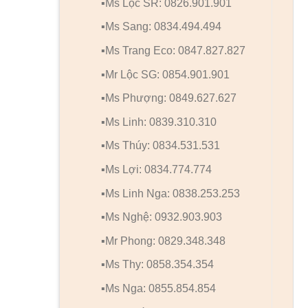
▪️Ms Lộc SR: 0826.901.901
▪️Ms Sang: 0834.494.494
▪️Ms Trang Eco: 0847.827.827
▪️Mr Lộc SG: 0854.901.901
▪️Ms Phượng: 0849.627.627
▪️Ms Linh: 0839.310.310
▪️Ms Thúy: 0834.531.531
▪️Ms Lợi: 0834.774.774
▪️Ms Linh Nga: 0838.253.253
▪️Ms Nghệ: 0932.903.903
▪️Mr Phong: 0829.348.348
▪️Ms Thy: 0858.354.354
▪️Ms Nga: 0855.854.854