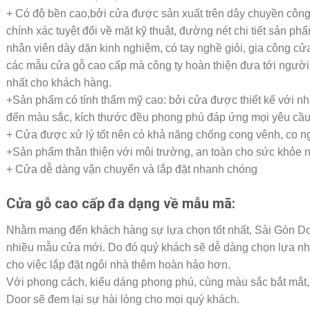
+ Có độ bền cao,bởi cửa được sản xuất trên dây chuyền công 
chính xác tuyệt đối về mặt kỹ thuật, đường nét chi tiết sản ph
nhân viên dày dặn kinh nghiệm, có tay nghề giỏi, gia công cửa
các mẫu cửa gỗ cao cấp mà công ty hoàn thiện đưa tới người
nhất cho khách hàng.
+Sản phẩm có tính thẩm mỹ cao: bởi cửa được thiết kế với nh
đến màu sắc, kích thước đều phong phú đáp ứng mọi yêu cầu
+ Cửa được xử lý tốt nên có khả năng chống cong vênh, co ng
+Sản phẩm thân thiện với môi trường, an toàn cho sức khỏe 
+ Cửa dễ dàng vận chuyển và lắp đặt nhanh chóng
Cửa gỗ cao cấp đa dạng về mẫu mã:
Nhằm mang đến khách hàng sự lựa chọn tốt nhất, Sài Gòn Doo
nhiều mẫu cửa mới. Do đó quý khách sẽ dễ dàng chọn lựa nh
cho việc lắp đặt ngôi nhà thêm hoàn hảo hơn.
Với phong cách, kiểu dáng phong phú, cùng màu sắc bắt mắt,
Door sẽ đem lại sự hài lòng cho mọi quý khách.