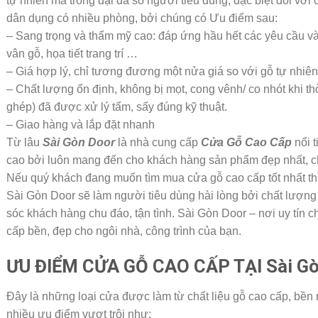
tự nhiên mà trong đại đa số người tiêu dùng, đặc biệt đối với 
dân dụng có nhiều phòng, bởi chúng có Ưu điểm sau:
– Sang trọng và thẩm mỹ cao: đáp ứng hầu hết các yêu cầu v
vân gỗ, họa tiết trang trí …
– Giá hợp lý, chỉ tương đương một nửa giá so với gỗ tự nhiên
– Chất lượng ổn định, không bị mọt, cong vênh/ co nhót khi thời
ghép) đã được xử lý tẩm, sấy đúng kỹ thuật.
– Giao hàng và lắp đặt nhanh
Từ lâu
Sài Gòn Door
là nhà cung cấp
Cửa Gỗ Cao Cấp
nổi t
cao bởi luôn mang đến cho khách hàng sản phẩm đẹp nhất, ch
Nếu quý khách đang muốn tìm mua cửa gỗ cao cấp tốt nhất thì
Sài Gòn Door sẽ làm người tiêu dùng hài lòng bởi chất lượn
sóc khách hàng chu đáo, tận tình. Sài Gòn Door – nơi uy tín 
cấp bền, đẹp cho ngôi nhà, công trình của bạn.
ƯU ĐIỂM CỬA GỖ CAO CẤP TẠI Sài G
Đây là những loại cửa được làm từ chất liệu gỗ cao cấp, bề
nhiều ưu điểm vượt trội như: