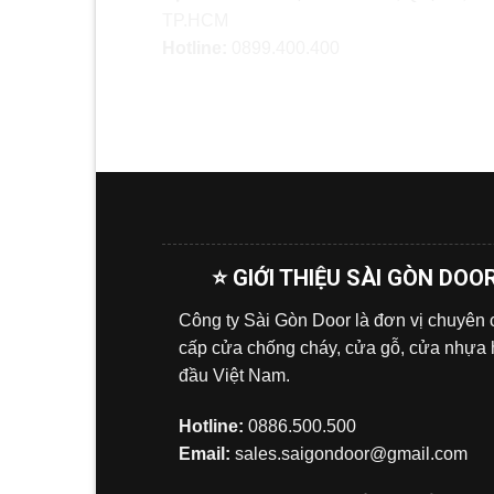
TP.HCM
Hotline:
0899.400.400
⭐ GIỚI THIỆU SÀI GÒN DOO
Công ty Sài Gòn Door là đơn vị chuyên
cấp cửa chống cháy, cửa gỗ, cửa nhựa
đầu Việt Nam.
Hotline:
0886.500.500
Email:
sales.saigondoor@gmail.com