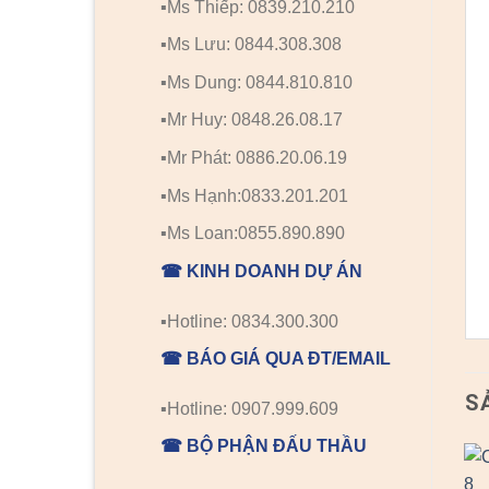
▪️Ms Thiếp: 0839.210.210
▪️Ms Lưu: 0844.308.308
▪️Ms Dung: 0844.810.810
▪️Mr Huy: 0848.26.08.17
▪️Mr Phát: 0886.20.06.19
▪️Ms Hạnh:0833.201.201
▪️Ms Loan:0855.890.890
☎ KINH DOANH DỰ ÁN
▪️Hotline: 0834.300.300
☎ BÁO GIÁ QUA ĐT/EMAIL
S
▪️Hotline: 0907.999.609
☎ BỘ PHẬN ĐẤU THẦU