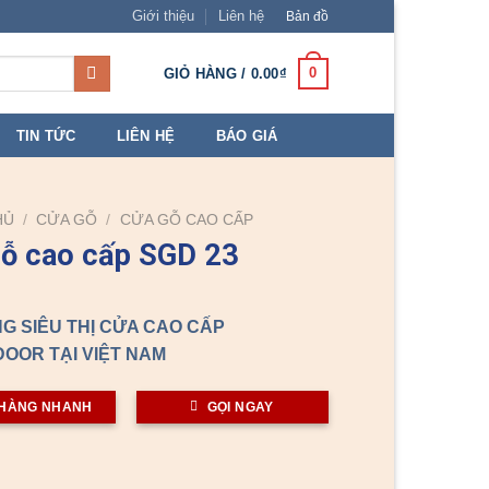
Giới thiệu
Liên hệ
Bản đồ
0
GIỎ HÀNG /
0.00
₫
TIN TỨC
LIÊN HỆ
BÁO GIÁ
HỦ
/
CỬA GỖ
/
CỬA GỖ CAO CẤP
ỗ cao cấp SGD 23
G SIÊU THỊ CỬA CAO CẤP
OOR TẠI VIỆT NAM
HÀNG NHANH
GỌI NGAY