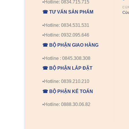
▪️Hotline: 0834.715.715
CỬA GỖ CAO CẤP
CỬA GỖ CAO CẤP
CỬA
☎ TƯ VẤN SẢN PHẨM
Cửa gỗ cao cấp SGD 4
Cửa gỗ cao cấp SGD 1
Cửa
▪️Hotline: 0834.531.531
▪️Hotline: 0932.095.646
☎ BỘ PHẬN GIAO HÀNG
▪️Hotline : 0845.308.308
☎ BỘ PHẬN LẮP ĐẶT
▪️Hotline: 0839.210.210
☎ BỘ PHẬN KẾ TOÁN
▪️Hotline: 0888.30.06.82