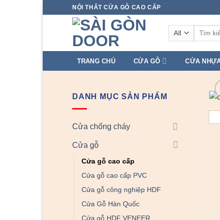
Skip
NỘI THẤT CỬA GỖ CAO CẤP
to
Tìm
content
kiếm:
TRANG CHỦ
CỬA GỖ
CỬA NHỰ
DANH MỤC SẢN PHẨM
Cửa chống cháy
Cửa gỗ
Cửa gỗ cao cấp
Cửa gỗ cao cấp PVC
Cửa gỗ công nghiệp HDF
Cửa Gỗ Hàn Quốc
Cửa gỗ HDF VENEER