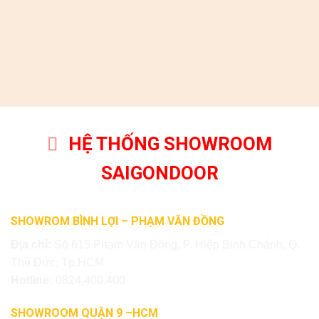
HỆ THỐNG SHOWROOM
SAIGONDOOR
SHOWROM BÌNH LỢI – PHẠM VĂN ĐỒNG
Địa chỉ:
Số 615 Phạm Văn Đồng, P. Hiệp Bình Chánh, Q.
Thủ Đức, Tp.HCM
Hotline:
0824.400.400
SHOWROOM QUẬN 9 –HCM