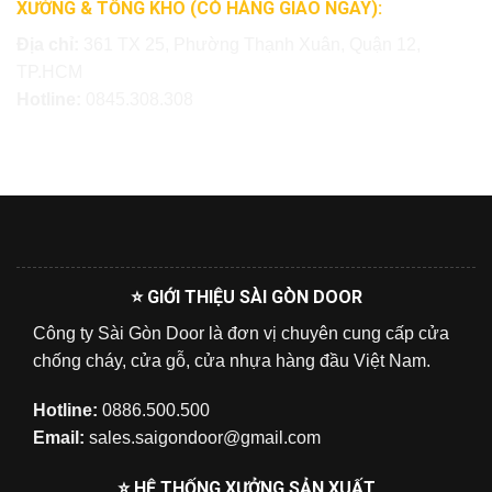
XƯỞNG & TỔNG KHO (CÓ HÀNG GIAO NGAY):
Địa chỉ:
361 TX 25, Phường Thạnh Xuân, Quận 12,
TP.HCM
Hotline:
0845.308.308
⭐ GIỚI THIỆU SÀI GÒN DOOR
Công ty Sài Gòn Door là đơn vị chuyên cung cấp cửa
chống cháy, cửa gỗ, cửa nhựa hàng đầu Việt Nam.
Hotline:
0886.500.500
Email:
sales.saigondoor@gmail.com
⭐ HỆ THỐNG XƯỞNG SẢN XUẤT