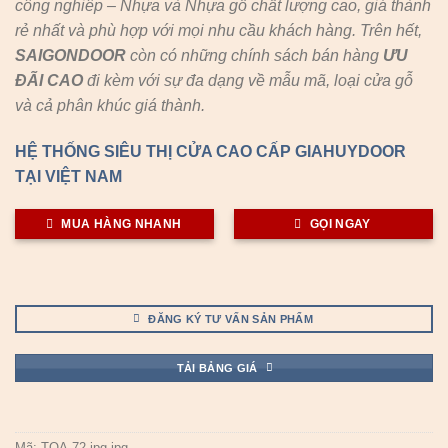
công nghiêp – Nhựa và Nhựa gỗ chất lượng cao, giá thành
rẻ nhất và phù hợp với mọi nhu cầu khách hàng. Trên hết,
SAIGONDOOR
còn có những chính sách bán hàng
ƯU
ĐÃI
CAO
đi kèm với sự đa dạng về mẫu mã, loại cửa gỗ
và cả phân khúc giá thành.
HỆ THỐNG SIÊU THỊ CỬA CAO CẤP GIAHUYDOOR
TẠI VIỆT NAM
MUA HÀNG NHANH
GỌI NGAY
ĐĂNG KÝ TƯ VẤN SẢN PHẨM
TẢI BẢNG GIÁ
Mã:
TQA-72.jpg.jpg