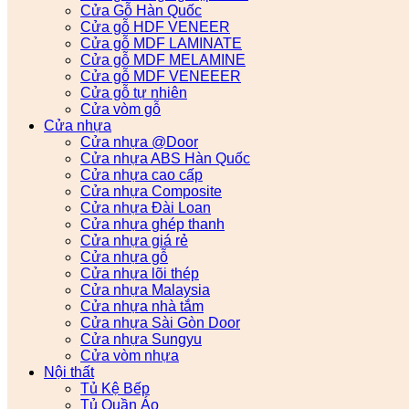
Cửa Gỗ Hàn Quốc
Cửa gỗ HDF VENEER
Cửa gỗ MDF LAMINATE
Cửa gỗ MDF MELAMINE
Cửa gỗ MDF VENEEER
Cửa gỗ tự nhiên
Cửa vòm gỗ
Cửa nhựa
Cửa nhựa @Door
Cửa nhựa ABS Hàn Quốc
Cửa nhựa cao cấp
Cửa nhựa Composite
Cửa nhựa Đài Loan
Cửa nhựa ghép thanh
Cửa nhựa giá rẻ
Cửa nhựa gỗ
Cửa nhựa lõi thép
Cửa nhựa Malaysia
Cửa nhựa nhà tắm
Cửa nhựa Sài Gòn Door
Cửa nhựa Sungyu
Cửa vòm nhựa
Nội thất
Tủ Kệ Bếp
Tủ Quần Áo