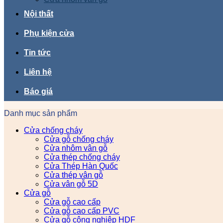
Nội thất
Phụ kiện cửa
Tin tức
Liên hệ
Báo giá
Danh mục sản phẩm
Cửa chống cháy
Cửa gỗ chống cháy
Cửa nhôm vân gỗ
Cửa thép chống cháy
Cửa Thép Hàn Quốc
Cửa thép vân gỗ
Cửa vân gỗ 5D
Cửa gỗ
Cửa gỗ cao cấp
Cửa gỗ cao cấp PVC
Cửa gỗ công nghiệp HDF