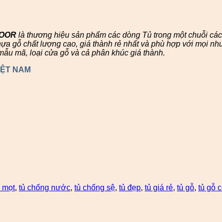
DOOR
là thương hiệu sản phẩm các dòng Tủ trong một chuỗi c
 gỗ chất lượng cao, giá thành rẻ nhất và phù hợp với mọi nhu
mẫu mã, loại cửa gỗ và cả phân khúc giá thành.
IỆT NAM
 mọt
,
tủ chống nước
,
tủ chống sệ
,
tủ đẹp
,
tủ giá rẻ
,
tủ gỗ
,
tủ gỗ 