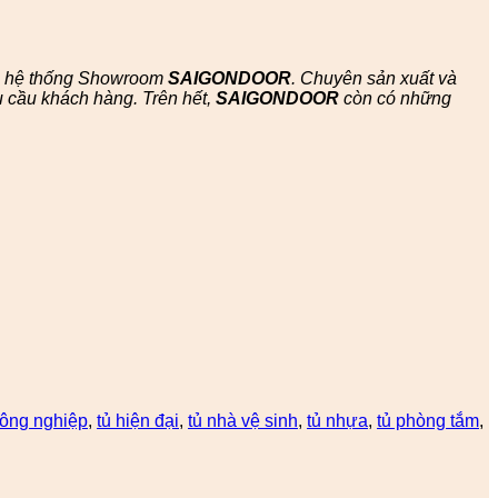
ác hệ thống Showroom
SAIGONDOOR
. Chuyên sản xuất và
 cầu khách hàng. Trên hết,
SAIGONDOOR
còn có những
công nghiệp
,
tủ hiện đại
,
tủ nhà vệ sinh
,
tủ nhựa
,
tủ phòng tắm
,