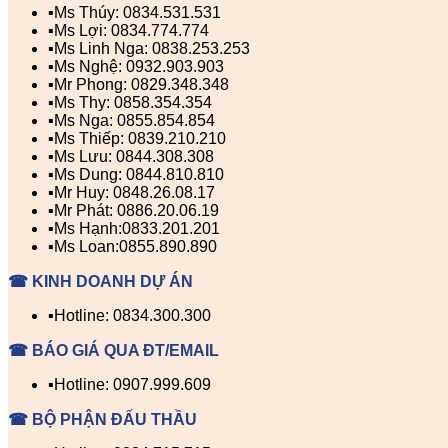
▪️Ms Thúy: 0834.531.531
▪️Ms Lợi: 0834.774.774
▪️Ms Linh Nga: 0838.253.253
▪️Ms Nghệ: 0932.903.903
▪️Mr Phong: 0829.348.348
▪️Ms Thy: 0858.354.354
▪️Ms Nga: 0855.854.854
▪️Ms Thiếp: 0839.210.210
▪️Ms Lưu: 0844.308.308
▪️Ms Dung: 0844.810.810
▪️Mr Huy: 0848.26.08.17
▪️Mr Phát: 0886.20.06.19
▪️Ms Hạnh:0833.201.201
▪️Ms Loan:0855.890.890
☎ KINH DOANH DỰ ÁN
▪️Hotline: 0834.300.300
☎ BÁO GIÁ QUA ĐT/EMAIL
▪️Hotline: 0907.999.609
☎ BỘ PHẬN ĐẤU THẦU