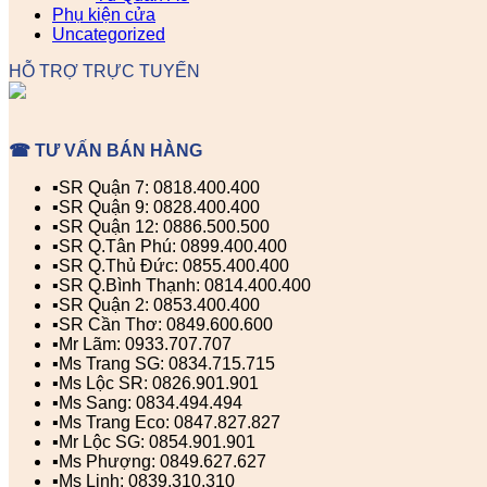
Phụ kiện cửa
Uncategorized
HỖ TRỢ TRỰC TUYẾN
☎ TƯ VẤN BÁN HÀNG
▪️SR Quận 7: 0818.400.400
▪️SR Quận 9: 0828.400.400
▪️SR Quận 12: 0886.500.500
▪️SR Q.Tân Phú: 0899.400.400
▪️SR Q.Thủ Đức: 0855.400.400
▪️SR Q.Bình Thạnh: 0814.400.400
▪️SR Quận 2: 0853.400.400
▪️SR Cần Thơ: 0849.600.600
▪️Mr Lãm: 0933.707.707
▪️Ms Trang SG: 0834.715.715
▪️Ms Lộc SR: 0826.901.901
▪️Ms Sang: 0834.494.494
▪️Ms Trang Eco: 0847.827.827
▪️Mr Lộc SG: 0854.901.901
▪️Ms Phượng: 0849.627.627
▪️Ms Linh: 0839.310.310