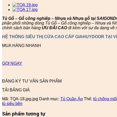
Tủ Gỗ – Gỗ công nghiêp – Nhựa và Nhựa gỗ tại SAIGON
phân phối những dòng Tủ Gỗ – Gỗ công nghiêp – Nhựa và Nhựa
chính sách bán hàng
ƯU ĐÃI
CAO
đi kèm với sự đa dạng về 
HỆ THỐNG SIÊU THỊ CỬA CAO CẤP GIAHUYDOOR TẠI V
MUA HÀNG NHANH
GỌI NGAY
ĐĂNG KÝ TƯ VẤN SẢN PHẨM
TẢI BẢNG GIÁ
Mã:
TQA-18.jpg.jpg
Danh mục:
Tủ Quần Áo
Thẻ:
tủ chống mối
tủ siêu bền
Sản phẩm tương tự