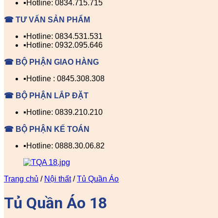
▪️Hotline: 0834.715.715
☎ TƯ VẤN SẢN PHẨM
▪️Hotline: 0834.531.531
▪️Hotline: 0932.095.646
☎ BỘ PHẬN GIAO HÀNG
▪️Hotline : 0845.308.308
☎ BỘ PHẬN LẮP ĐẶT
▪️Hotline: 0839.210.210
☎ BỘ PHẬN KẾ TOÁN
▪️Hotline: 0888.30.06.82
Trang chủ
/
Nội thất
/
Tủ Quần Áo
Tủ Quần Áo 18