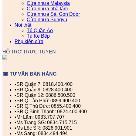
Cửa nhựa Malaysia
Cửa nhựa nhà tắm
Cửa nhựa Sài Gòn Door
Cửa nhựa Sungyu
Nội thất
Tủ Quần Áo
Tủ Kệ Bếp
Phụ kiện cửa
HỖ TRỢ TRỰC TUYẾN
☎ TƯ VẤN BÁN HÀNG
▪️SR Quận 7: 0818.400.400
▪️SR Quận 9: 0828.400.400
▪️SR Quận 12: 0886.500.500
▪️SR Q.Tân Phú: 0899.400.400
▪️SR Q.Thủ Đức: 0855.400.400
▪️SR Q.Bình Thạnh: 0824.400.400
▪️Mr Lãm: 0933.707.707
▪️Ms Trang SG: 0834.715.715
▪️Ms Lộc SR: 0826.901.901
▪️Ms Sang: 0834.494.494