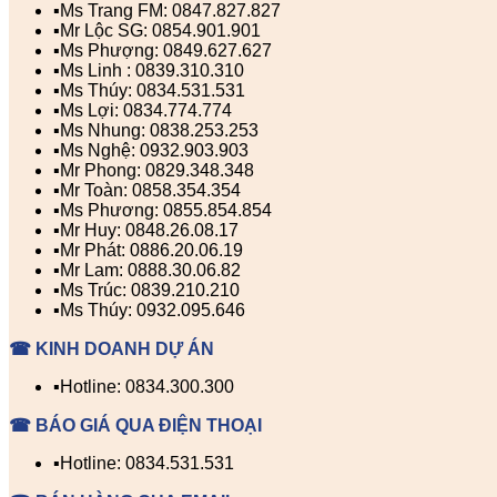
▪️Ms Trang FM: 0847.827.827
▪️Mr Lộc SG: 0854.901.901
▪️Ms Phượng: 0849.627.627
▪️Ms Linh : 0839.310.310
▪️Ms Thúy: 0834.531.531
▪️Ms Lợi: 0834.774.774
▪️Ms Nhung: 0838.253.253
▪️Ms Nghệ: 0932.903.903
▪️Mr Phong: 0829.348.348
▪️Mr Toàn: 0858.354.354
▪️Ms Phương: 0855.854.854
▪️Mr Huy: 0848.26.08.17
▪️Mr Phát: 0886.20.06.19
▪️Mr Lam: 0888.30.06.82
▪️Ms Trúc: 0839.210.210
▪️Ms Thúy: 0932.095.646
☎ KINH DOANH DỰ ÁN
▪️Hotline: 0834.300.300
☎ BÁO GIÁ QUA ĐIỆN THOẠI
▪️Hotline: 0834.531.531