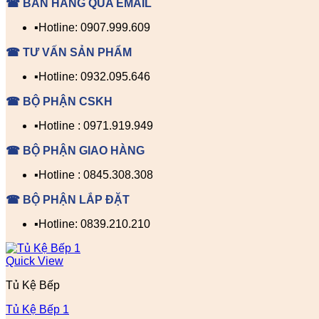
☎ BÁN HÀNG QUA EMAIL
▪️Hotline: 0907.999.609
☎ TƯ VẤN SẢN PHẨM
▪️Hotline: 0932.095.646
☎ BỘ PHẬN CSKH
▪️Hotline : 0971.919.949
☎ BỘ PHẬN GIAO HÀNG
▪️Hotline : 0845.308.308
☎ BỘ PHẬN LẮP ĐẶT
▪️Hotline: 0839.210.210
Quick View
Tủ Kệ Bếp
Tủ Kệ Bếp 1