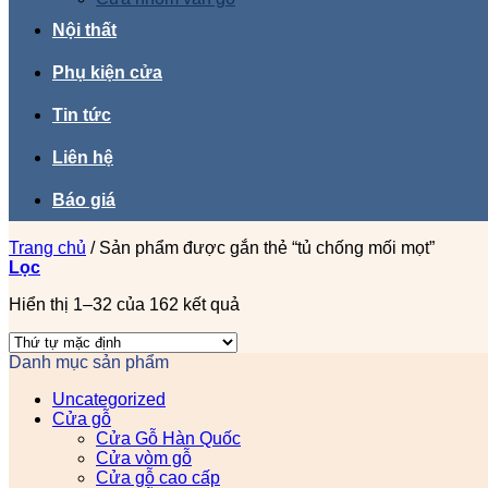
Nội thất
Phụ kiện cửa
Tin tức
Liên hệ
Báo giá
Trang chủ
/
Sản phẩm được gắn thẻ “tủ chống mối mọt”
Lọc
Hiển thị 1–32 của 162 kết quả
Danh mục sản phẩm
Uncategorized
Cửa gỗ
Cửa Gỗ Hàn Quốc
Cửa vòm gỗ
Cửa gỗ cao cấp