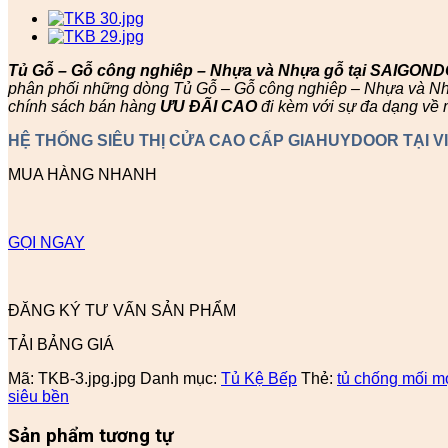
Tủ Gỗ – Gỗ công nghiêp – Nhựa và Nhựa gỗ tại SAIGON
phân phối những dòng Tủ Gỗ – Gỗ công nghiêp – Nhựa và Nhựa
chính sách bán hàng
ƯU ĐÃI
CAO
đi kèm với sự đa dạng về 
HỆ THỐNG SIÊU THỊ CỬA CAO CẤP GIAHUYDOOR TẠI V
MUA HÀNG NHANH
GỌI NGAY
ĐĂNG KÝ TƯ VẤN SẢN PHẨM
TẢI BẢNG GIÁ
Mã:
TKB-3.jpg.jpg
Danh mục:
Tủ Kệ Bếp
Thẻ:
tủ chống mối m
siêu bền
Sản phẩm tương tự