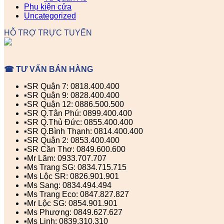
Phụ kiện cửa
Uncategorized
HỖ TRỢ TRỰC TUYẾN
☎ TƯ VẤN BÁN HÀNG
▪️SR Quận 7: 0818.400.400
▪️SR Quận 9: 0828.400.400
▪️SR Quận 12: 0886.500.500
▪️SR Q.Tân Phú: 0899.400.400
▪️SR Q.Thủ Đức: 0855.400.400
▪️SR Q.Bình Thạnh: 0814.400.400
▪️SR Quận 2: 0853.400.400
▪️SR Cần Thơ: 0849.600.600
▪️Mr Lãm: 0933.707.707
▪️Ms Trang SG: 0834.715.715
▪️Ms Lộc SR: 0826.901.901
▪️Ms Sang: 0834.494.494
▪️Ms Trang Eco: 0847.827.827
▪️Mr Lộc SG: 0854.901.901
▪️Ms Phượng: 0849.627.627
▪️Ms Linh: 0839.310.310