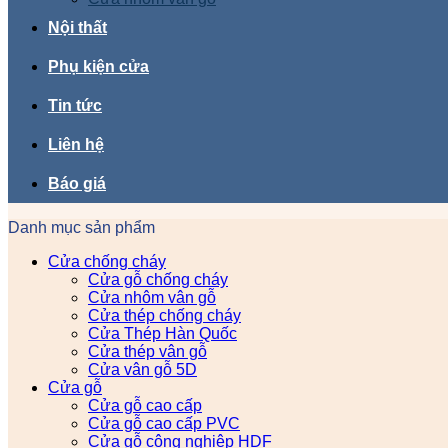
Nội thất
Phụ kiện cửa
Tin tức
Liên hệ
Báo giá
Danh mục sản phẩm
Cửa chống cháy
Cửa gỗ chống cháy
Cửa nhôm vân gỗ
Cửa thép chống cháy
Cửa Thép Hàn Quốc
Cửa thép vân gỗ
Cửa vân gỗ 5D
Cửa gỗ
Cửa gỗ cao cấp
Cửa gỗ cao cấp PVC
Cửa gỗ công nghiệp HDF