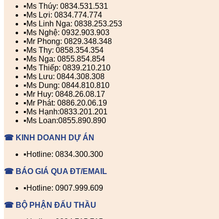
▪️Ms Thúy: 0834.531.531
▪️Ms Lợi: 0834.774.774
▪️Ms Linh Nga: 0838.253.253
▪️Ms Nghệ: 0932.903.903
▪️Mr Phong: 0829.348.348
▪️Ms Thy: 0858.354.354
▪️Ms Nga: 0855.854.854
▪️Ms Thiếp: 0839.210.210
▪️Ms Lưu: 0844.308.308
▪️Ms Dung: 0844.810.810
▪️Mr Huy: 0848.26.08.17
▪️Mr Phát: 0886.20.06.19
▪️Ms Hạnh:0833.201.201
▪️Ms Loan:0855.890.890
☎ KINH DOANH DỰ ÁN
▪️Hotline: 0834.300.300
☎ BÁO GIÁ QUA ĐT/EMAIL
▪️Hotline: 0907.999.609
☎ BỘ PHẬN ĐẤU THẦU