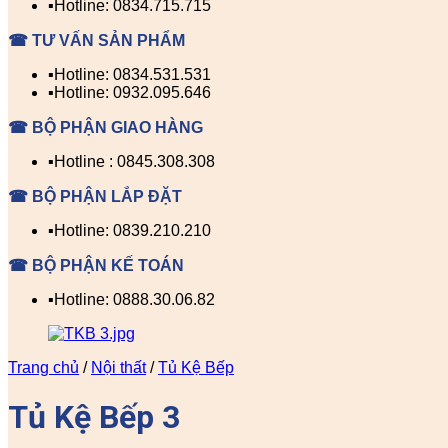
▪️Hotline: 0834.715.715
☎ TƯ VẤN SẢN PHẨM
▪️Hotline: 0834.531.531
▪️Hotline: 0932.095.646
☎ BỘ PHẬN GIAO HÀNG
▪️Hotline : 0845.308.308
☎ BỘ PHẬN LẮP ĐẶT
▪️Hotline: 0839.210.210
☎ BỘ PHẬN KẾ TOÁN
▪️Hotline: 0888.30.06.82
Trang chủ
/
Nội thất
/
Tủ Kệ Bếp
Tủ Kệ Bếp 3