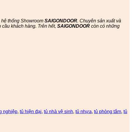
ác hệ thống Showroom
SAIGONDOOR
. Chuyên sản xuất và
 cầu khách hàng. Trên hết,
SAIGONDOOR
còn có những
g nghiệp
,
tủ hiện đại
,
tủ nhà vệ sinh
,
tủ nhựa
,
tủ phòng tắm
,
tủ