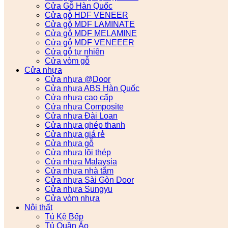
Cửa Gỗ Hàn Quốc
Cửa gỗ HDF VENEER
Cửa gỗ MDF LAMINATE
Cửa gỗ MDF MELAMINE
Cửa gỗ MDF VENEEER
Cửa gỗ tự nhiên
Cửa vòm gỗ
Cửa nhựa
Cửa nhựa @Door
Cửa nhựa ABS Hàn Quốc
Cửa nhựa cao cấp
Cửa nhựa Composite
Cửa nhựa Đài Loan
Cửa nhựa ghép thanh
Cửa nhựa giá rẻ
Cửa nhựa gỗ
Cửa nhựa lõi thép
Cửa nhựa Malaysia
Cửa nhựa nhà tắm
Cửa nhựa Sài Gòn Door
Cửa nhựa Sungyu
Cửa vòm nhựa
Nội thất
Tủ Kệ Bếp
Tủ Quần Áo