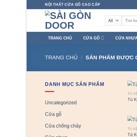
Skip
NỘI THẤT CỬA GỖ CAO CẤP
to
Tìm
content
kiếm:
TRANG CHỦ
CỬA GỖ
CỬA NHỰ
TRANG CHỦ
/
SẢN PHẨM ĐƯỢC G
DANH MỤC SẢN PHẨM
TỦ K
Tủ K
Uncategorized
Cửa gỗ
Cửa chống cháy
TỦ K
Tủ K