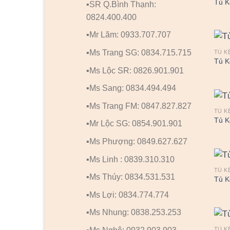
Tủ K
▪️SR Q.Bình Thạnh:
0824.400.400
▪️Mr Lãm: 0933.707.707
▪️Ms Trang SG: 0834.715.715
TỦ K
Tủ K
▪️Ms Lộc SR: 0826.901.901
▪️Ms Sang: 0834.494.494
▪️Ms Trang FM: 0847.827.827
TỦ K
Tủ K
▪️Mr Lộc SG: 0854.901.901
▪️Ms Phượng: 0849.627.627
▪️Ms Linh : 0839.310.310
TỦ K
▪️Ms Thúy: 0834.531.531
Tủ K
▪️Ms Lợi: 0834.774.774
▪️Ms Nhung: 0838.253.253
TỦ K