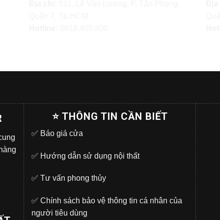
Địa chỉ:
511, Lê Văn Lương, P. Tân Phong,
Địa
Quận 7, Tp.HCM
Quậ
Hotline:
0818.400.400
Hot
⭐ THÔNG TIN CẦN BIẾT
R
✅
Báo giá cửa
 cung
 hàng
✅
Hướng dẫn sử dụng nội thất
✅
Tư vấn phong thủy
✅
Chính sách bảo vệ thông tin cá nhân của
người tiêu dùng