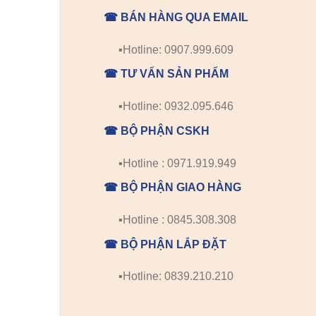
☎ BÁN HÀNG QUA EMAIL
▪️Hotline: 0907.999.609
☎ TƯ VẤN SẢN PHẨM
▪️Hotline: 0932.095.646
☎ BỘ PHẬN CSKH
▪️Hotline : 0971.919.949
☎ BỘ PHẬN GIAO HÀNG
▪️Hotline : 0845.308.308
☎ BỘ PHẬN LẮP ĐẶT
▪️Hotline: 0839.210.210