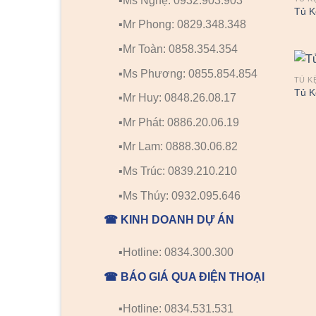
▪️Ms Nghệ: 0932.903.903
Tủ K
▪️Mr Phong: 0829.348.348
▪️Mr Toàn: 0858.354.354
▪️Ms Phương: 0855.854.854
TỦ K
Tủ K
▪️Mr Huy: 0848.26.08.17
▪️Mr Phát: 0886.20.06.19
▪️Mr Lam: 0888.30.06.82
▪️Ms Trúc: 0839.210.210
▪️Ms Thúy: 0932.095.646
☎ KINH DOANH DỰ ÁN
▪️Hotline: 0834.300.300
☎ BÁO GIÁ QUA ĐIỆN THOẠI
▪️Hotline: 0834.531.531