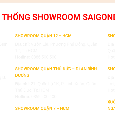
 THỐNG SHOWROOM SAIGON
SHOWROOM QUẬN 12 – HCM
SH
Bình
Địa chỉ:
Vườn Lài, Phường Phú Đông, Quận
Địa
12, Tp.HCM
Quậ
Hotline:
0886.500.500
Hot
SHOWROOM QUẬN THỦ ĐỨC – DĨ AN BÌNH
SH
DƯƠNG
 B,
Địa
Địa chỉ:
21, Quốc Lộ 1K, P. Linh Xuân, Quận
Lợi
Thủ Đức, Tp.HCM
Hot
Hotline:
0855.400.400
XƯỞ
SHOWROOM QUẬN 7 – HCM
NGA