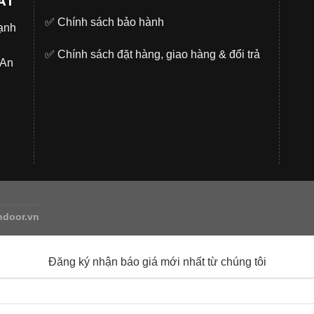
ẤT
✅
Chính sách bảo hành
̣nh
✅
Chính sách đặt hàng, giao hàng & đổi trả
.An
ndoor.vn
Đăng ký nhận báo giá mới nhất từ chúng tôi