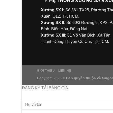
⭐ HỆ THỐNG XƯỞNG SẢN XU
Xưởng SX I:
Số 361 TX25, Phường Tha
Xuân, Q12, TP. HCM.
Xưởng SX II:
Số 60/3 Đường 9, KP2, P
Bình, Biên Hòa, Đồng Nai.
Xưởng SX III:
81 Võ Văn Bích, Xã Tân
Thạnh Đông, Huyện Củ Chi, Tp.HCM.
GIỚI THIỆU
LIÊN HỆ
Copyright 2026 ©
Bản quyền thuộc về
Saigo
ĐĂNG KÝ TẢI BẢNG GIÁ