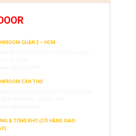
DOOR
OWROOM QUẬN 2 – HCM:
 chỉ:
669 Đỗ Xuân Hợp, P. Phước Long B,
n 9, TP.HCM
line:
0853.400.400
OWROOM CẦN THƠ:
 chỉ:
94C Đường 3 tháng 2, Phường Hưng
, Quận Ninh Kiều, TP.Cần Thơ
line:
0849.600.600
NG & TỔNG KHO (CÓ HÀNG GIAO
Y):