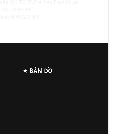
 chỉ:
361 TX 25, Phường Thạnh Xuân,
n 12, TP.HCM
line:
0845.308.308
⭐ BẢN ĐỒ