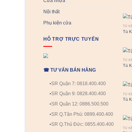
Cửa nhựa
Nội thất
Phụ kiện cửa
TỦ K
Tủ K
HỖ TRỢ TRỰC TUYẾN
TỦ K
Tủ K
☎ TƯ VẤN BÁN HÀNG
▪️SR Quận 7: 0818.400.400
▪️SR Quận 9: 0828.400.400
TỦ K
Tủ K
▪️SR Quận 12: 0886.500.500
▪️SR Q.Tân Phú: 0899.400.400
▪️SR Q.Thủ Đức: 0855.400.400
TỦ K