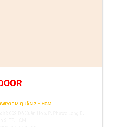
DOOR
OWROOM QUẬN 2 – HCM:
 chỉ:
669 Đỗ Xuân Hợp, P. Phước Long B,
n 9, TP.HCM