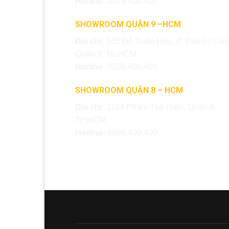
Hotline:
0824.400.400
SHOWROOM QUẬN 9 –HCM
Địa chỉ:
535 Đỗ Xuân Hợp, P. Phước Long
Quận 9, Tp.HCM
Hotline:
0828.400.400
SHOWROOM QUẬN 8 – HCM
Địa chỉ:
1194 Phạm Thế Hiển, Quận 8,
TP.HCM
Hotline:
0899.400.400