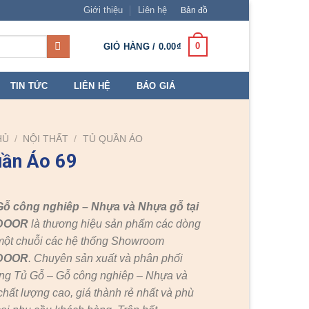
Giới thiệu
Liên hệ
Bản đồ
0
GIỎ HÀNG /
0.00
₫
TIN TỨC
LIÊN HỆ
BÁO GIÁ
HỦ
/
NỘI THẤT
/
TỦ QUẦN ÁO
uần Áo 69
Gỗ công nghiêp – Nhựa và Nhựa gỗ tại
DOOR
là thương hiệu sản phẩm các dòng
một chuỗi các hệ thống Showroom
DOOR
. Chuyên sản xuất và phân phối
ng Tủ Gỗ – Gỗ công nghiêp – Nhựa và
hất lượng cao, giá thành rẻ nhất và phù