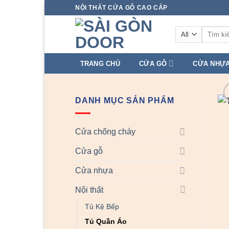
Skip
NỘI THẤT CỬA GỖ CAO CẤP
to
Tìm
content
kiếm:
TRANG CHỦ
CỬA GỖ
CỬA NHỰ
DANH MỤC SẢN PHẨM
Cửa chống cháy
Cửa gỗ
Cửa nhựa
Nội thất
Tủ Kệ Bếp
Tủ Quần Áo