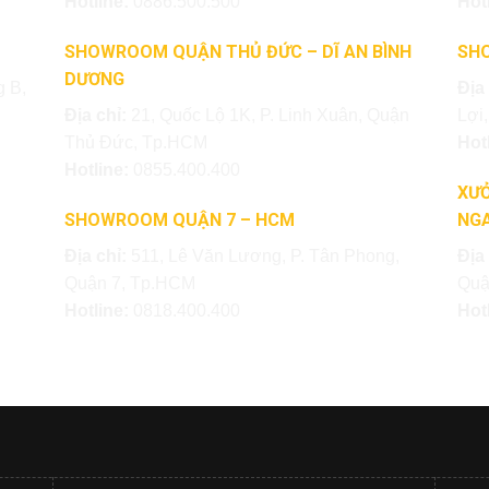
Hotline:
0886.500.500
Hot
SHOWROOM QUẬN THỦ ĐỨC – DĨ AN BÌNH
SH
DƯƠNG
 B,
Địa
Địa chỉ:
21, Quốc Lộ 1K, P. Linh Xuân, Quận
Lợi
Thủ Đức, Tp.HCM
Hot
Hotline:
0855.400.400
XƯỞ
SHOWROOM QUẬN 7 – HCM
NGA
Địa chỉ:
511, Lê Văn Lương, P. Tân Phong,
Địa
Quận 7, Tp.HCM
Quậ
Hotline:
0818.400.400
Hot