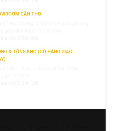
line:
0853.400.400
OWROOM CẦN THƠ:
 chỉ:
94C Đường 3 tháng 2, Phường Hưng
, Quận Ninh Kiều, TP.Cần Thơ
line:
0849.600.600
NG & TỔNG KHO (CÓ HÀNG GIAO
Y):
 chỉ:
361 TX 25, Phường Thạnh Xuân,
n 12, TP.HCM
line:
0845.308.308