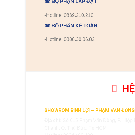
☎ BỘ PHẬN LẮP ĐẶT
▪️Hotline: 0839.210.210
☎ BỘ PHẬN KẾ TOÁN
▪️Hotline: 0888.30.06.82
HỆ
SHOWROM BÌNH LỢI – PHẠM VĂN ĐỒNG
Địa chỉ:
Số 615 Phạm Văn Đồng, P. Hiệp 
Chánh, Q. Thủ Đức, Tp.HCM