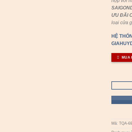
hợp với m
SAIGON
ƯU ĐÃI
loại cửa 
HỆ THỐN
GIAHUYD
MUA 
Mã:
TQA-69.