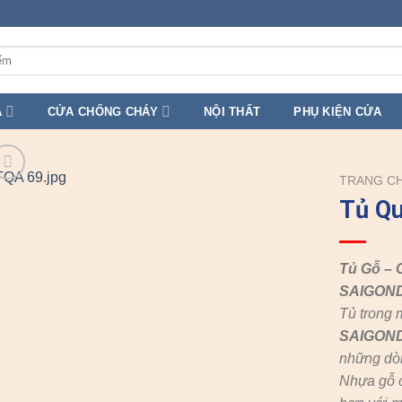
A
CỬA CHỐNG CHÁY
NỘI THẤT
PHỤ KIỆN CỬA
TRANG C
Tủ Q
Tủ Gỗ – 
SAIGON
Tủ trong 
SAIGON
những dò
Nhựa gỗ c