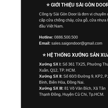
⭐ GIỚI THIỆU SÀI GÒN DOO
Công ty Sài Gòn Door là đơn vị chuyên
cấp cửa chống cháy, cửa gỗ, cửa nhựa
đầu Việt Nam.
Hotline:
0886.500.500
Email:
sales.saigondoor@gmail.com
⭐ HỆ THỐNG XƯỞNG SẢN XU
Xưởng SX I:
Số 361 TX25, Phường Tha
Xuân, Q12, TP. HCM.
Xưởng SX II:
Số 60/3 Đường 9, KP2, P
Bình, Biên Hòa, Đồng Nai.
Xưởng SX III:
81 Võ Văn Bích, Xã Tân
Thạnh Đông, Huyện Củ Chi, Tp.HCM.