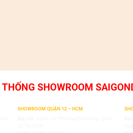
 THỐNG SHOWROOM SAIGON
SHOWROOM QUẬN 12 – HCM
SH
Bình
Địa chỉ:
Vườn Lài, Phường Phú Đông, Quận
Địa
12, Tp.HCM
Quậ