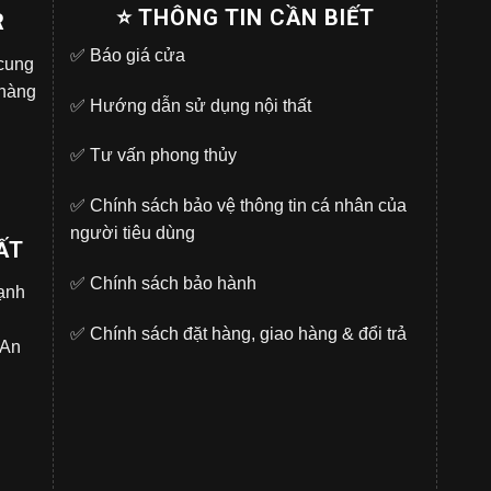
⭐ THÔNG TIN CẦN BIẾT
R
✅
Báo giá cửa
 cung
 hàng
✅
Hướng dẫn sử dụng nội thất
✅
Tư vấn phong thủy
✅
Chính sách bảo vệ thông tin cá nhân của
người tiêu dùng
ẤT
✅
Chính sách bảo hành
̣nh
✅
Chính sách đặt hàng, giao hàng & đổi trả
.An