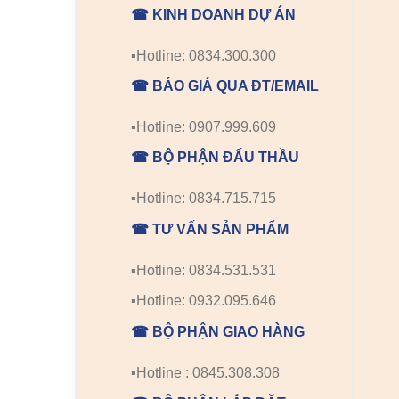
☎ KINH DOANH DỰ ÁN
▪️Hotline: 0834.300.300
☎ BÁO GIÁ QUA ĐT/EMAIL
▪️Hotline: 0907.999.609
☎ BỘ PHẬN ĐẤU THẦU
▪️Hotline: 0834.715.715
☎ TƯ VẤN SẢN PHẨM
▪️Hotline: 0834.531.531
▪️Hotline: 0932.095.646
☎ BỘ PHẬN GIAO HÀNG
▪️Hotline : 0845.308.308