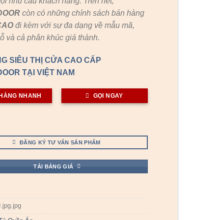
ọi nhu cầu khách hàng. Trên hết,
DOOR
còn có những chính sách bán hàng
CAO
đi kèm với sự đa dạng về mẫu mã,
gỗ và cả phân khúc giá thành.
G SIÊU THỊ CỬA CAO CẤP
OOR TẠI VIỆT NAM
HÀNG NHANH
GỌI NGAY
ĐĂNG KÝ TƯ VẤN SẢN PHẨM
TẢI BẢNG GIÁ
jpg.jpg