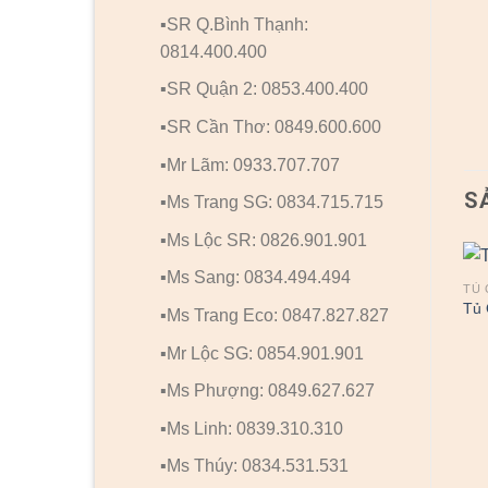
▪️SR Q.Bình Thạnh:
0814.400.400
▪️SR Quận 2: 0853.400.400
▪️SR Cần Thơ: 0849.600.600
▪️Mr Lãm: 0933.707.707
S
▪️Ms Trang SG: 0834.715.715
▪️Ms Lộc SR: 0826.901.901
▪️Ms Sang: 0834.494.494
TỦ 
Tủ 
▪️Ms Trang Eco: 0847.827.827
▪️Mr Lộc SG: 0854.901.901
▪️Ms Phượng: 0849.627.627
▪️Ms Linh: 0839.310.310
TỦ QUẦN ÁO
TỦ QUẦN ÁO
▪️Ms Thúy: 0834.531.531
Tủ Quần Áo 27
Tủ Quần Áo 3