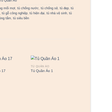
Tủ Quần Áo
ng mối mọt
,
tủ chống nước
,
tủ chống sệ
,
tủ đẹp
,
tủ
,
tủ gỗ công nghiệp
,
tủ hiện đại
,
tủ nhà vệ sinh
,
tủ
òng tắm
,
tủ siêu bền
TỦ QUẦN ÁO
 17
Tủ Quần Áo 1