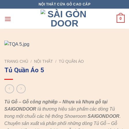
Skip
NỘI THẤT CỬA GỖ CAO CẤP
to
content
0
TRANG CHỦ
/
NỘI THẤT
/
TỦ QUẦN ÁO
Tủ Quần Áo 5
Tủ Gỗ – Gỗ công nghiêp – Nhựa và Nhựa gỗ tại
SAIGONDOOR
là thương hiệu sản phẩm các dòng Tủ
trong một chuỗi các hệ thống Showroom
SAIGONDOOR
.
Chuyên sản xuất và phân phối những dòng Tủ Gỗ – Gỗ