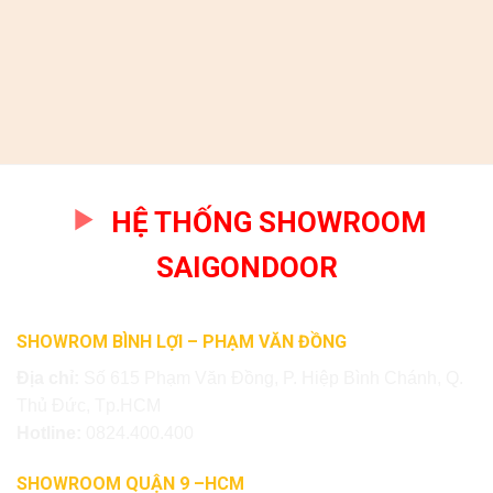
HỆ THỐNG SHOWROOM
SAIGONDOOR
SHOWROM BÌNH LỢI – PHẠM VĂN ĐỒNG
Địa chỉ:
Số 615 Phạm Văn Đồng, P. Hiệp Bình Chánh, Q.
Thủ Đức, Tp.HCM
Hotline:
0824.400.400
SHOWROOM QUẬN 9 –HCM