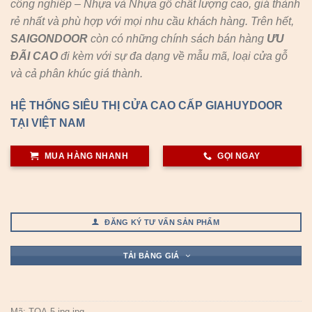
công nghiêp – Nhựa và Nhựa gỗ chất lượng cao, giá thành
rẻ nhất và phù hợp với mọi nhu cầu khách hàng. Trên hết,
SAIGONDOOR
còn có những chính sách bán hàng
ƯU
ĐÃI
CAO
đi kèm với sự đa dạng về mẫu mã, loại cửa gỗ
và cả phân khúc giá thành.
HỆ THỐNG SIÊU THỊ CỬA CAO CẤP GIAHUYDOOR
TẠI VIỆT NAM
MUA HÀNG NHANH
GỌI NGAY
ĐĂNG KÝ TƯ VẤN SẢN PHẨM
TẢI BẢNG GIÁ
Mã:
TQA-5.jpg.jpg