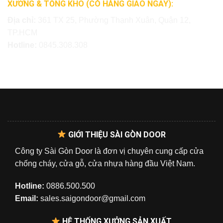
XƯỞNG & TỔNG KHO (CÓ HÀNG GIAO NGAY):
Địa chỉ:
361 TX 25, Phường Thạnh Xuân, Quận 12,
TP.HCM
Hotline:
0845.308.308
GIỚI THIỆU SÀI GÒN DOOR
Công ty Sài Gòn Door là đơn vị chuyên cung cấp cửa
chống cháy, cửa gỗ, cửa nhựa hàng đầu Việt Nam.
Hotline:
0886.500.500
Email:
sales.saigondoor@gmail.com
HỆ THỐNG XƯỞNG SẢN XUẤT