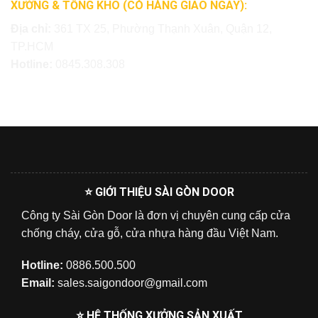
XƯỞNG & TỔNG KHO (CÓ HÀNG GIAO NGAY):
Địa chỉ:
361 TX 25, Phường Thạnh Xuân, Quận 12,
TP.HCM
Hotline:
0845.308.308
⭐ GIỚI THIỆU SÀI GÒN DOOR
Công ty Sài Gòn Door là đơn vị chuyên cung cấp cửa
chống cháy, cửa gỗ, cửa nhựa hàng đầu Việt Nam.
Hotline:
0886.500.500
Email:
sales.saigondoor@gmail.com
⭐ HỆ THỐNG XƯỞNG SẢN XUẤT