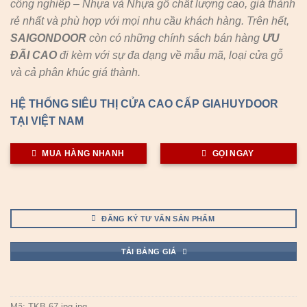
công nghiêp – Nhựa và Nhựa gỗ chất lượng cao, giá thành
rẻ nhất và phù hợp với mọi nhu cầu khách hàng. Trên hết,
SAIGONDOOR
còn có những chính sách bán hàng
ƯU
ĐÃI
CAO
đi kèm với sự đa dạng về mẫu mã, loại cửa gỗ
và cả phân khúc giá thành.
HỆ THỐNG SIÊU THỊ CỬA CAO CẤP GIAHUYDOOR
TẠI VIỆT NAM
MUA HÀNG NHANH
GỌI NGAY
ĐĂNG KÝ TƯ VẤN SẢN PHẨM
TẢI BẢNG GIÁ
Mã:
TKB-67.jpg.jpg