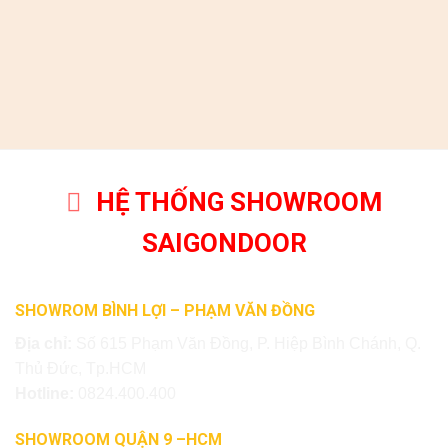
HỆ THỐNG SHOWROOM
SAIGONDOOR
SHOWROM BÌNH LỢI – PHẠM VĂN ĐỒNG
Địa chỉ:
Số 615 Phạm Văn Đồng, P. Hiệp Bình Chánh, Q.
Thủ Đức, Tp.HCM
Hotline:
0824.400.400
SHOWROOM QUẬN 9 –HCM