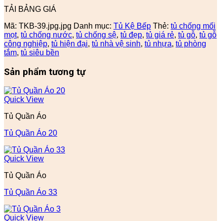
TẢI BẢNG GIÁ
Mã:
TKB-39.jpg.jpg
Danh mục:
Tủ Kệ Bếp
Thẻ:
tủ chống mối
mọt
,
tủ chống nước
,
tủ chống sệ
,
tủ đẹp
,
tủ giá rẻ
,
tủ gỗ
,
tủ gỗ
công nghiệp
,
tủ hiện đại
,
tủ nhà vệ sinh
,
tủ nhựa
,
tủ phòng
tắm
,
tủ siêu bền
Sản phẩm tương tự
Quick View
Tủ Quần Áo
Tủ Quần Áo 20
Quick View
Tủ Quần Áo
Tủ Quần Áo 33
Quick View