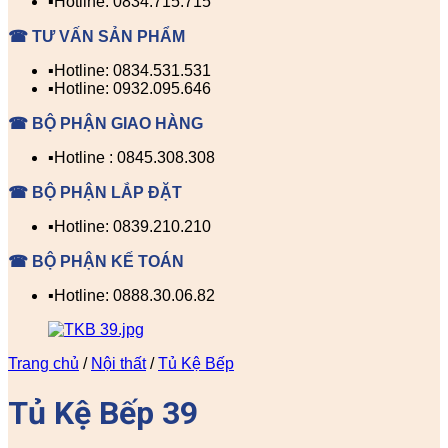
▪️Hotline: 0834.715.715
☎ TƯ VẤN SẢN PHẨM
▪️Hotline: 0834.531.531
▪️Hotline: 0932.095.646
☎ BỘ PHẬN GIAO HÀNG
▪️Hotline : 0845.308.308
☎ BỘ PHẬN LẮP ĐẶT
▪️Hotline: 0839.210.210
☎ BỘ PHẬN KẾ TOÁN
▪️Hotline: 0888.30.06.82
Trang chủ
/
Nội thất
/
Tủ Kệ Bếp
Tủ Kệ Bếp 39