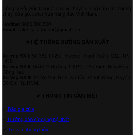
Công ty Sài Gòn Door là đơn vị chuyên cung cấp cửa chống
cháy, cửa gỗ, cửa nhựa hàng đầu Việt Nam.
Hotline:
0886.500.500
Email:
sales.saigondoor@gmail.com
⭐ HỆ THỐNG XƯỞNG SẢN XUẤT
Xưởng SX I:
Số 361 TX25, Phường Thạnh Xuân, Q12, TP.
HCM.
Xưởng SX II:
Số 60/3 Đường 9, KP2, P.An Bình, Biên Hòa,
Đồng Nai.
Xưởng SX III:
81 Võ Văn Bích, Xã Tân Thạnh Đông, Huyện
Củ Chi, Tp.HCM.
⭐ THÔNG TIN CẦN BIẾT
✅
Báo giá cửa
✅
Hướng dẫn sử dụng nội thất
✅
Tư vấn phong thủy