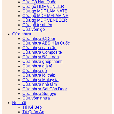
Cửa Gỗ Hàn Quốc
Cửa gỗ HDF VENEER
Cửa gỗ MDF LAMINATE
Cửa gỗ MDF MELAMINE
Cửa gỗ MDF VENEEER
Cửa gỗ tự nhiên
Cửa vòm gỗ
Cửa nhựa
Cửa nhựa @Door
Cửa nhựa ABS Hàn Quốc
Cửa nhựa cao cấp
Cửa nhựa Composite
Cửa nhựa Đài Loan
Cửa nhựa ghép thanh
Cửa nhựa giá rẻ
Cửa nhựa gỗ
Cửa nhựa lõi thép
Cửa nhựa Malaysia
Cửa nhựa nhà tắm
Cửa nhựa Sài Gòn Door
Cửa nhựa Sungyu
Cửa vòm nhựa
Nội thất
Tủ Kệ Bếp
Tủ Quần Áo