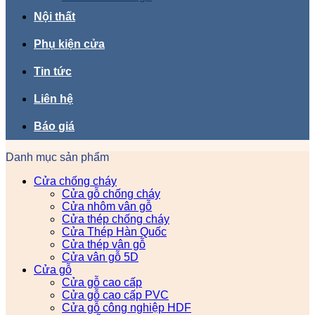
Nội thất
Phụ kiện cửa
Tin tức
Liên hệ
Báo giá
Danh mục sản phẩm
Cửa chống cháy
Cửa gỗ chống cháy
Cửa nhôm vân gỗ
Cửa thép chống cháy
Cửa Thép Hàn Quốc
Cửa thép vân gỗ
Cửa vân gỗ 5D
Cửa gỗ
Cửa gỗ cao cấp
Cửa gỗ cao cấp PVC
Cửa gỗ công nghiệp HDF