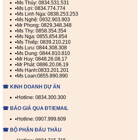
▪️Ms Thúy: 0834.531.531
▪️Ms Lợi: 0834.774.774
▪️Ms Linh Nga: 0838.253.253
▪️Ms Nghệ: 0932.903.903
▪️Mr Phong: 0829.348.348
▪️Ms Thy: 0858.354.354
▪️Ms Nga: 0855.854.854
▪️Ms Thiếp: 0839.210.210
▪️Ms Lưu: 0844.308.308
▪️Ms Dung: 0844.810.810
▪️Mr Huy: 0848.26.08.17
▪️Mr Phát: 0886.20.06.19
▪️Ms Hạnh:0833.201.201
▪️Ms Loan:0855.890.890
☎ KINH DOANH DỰ ÁN
▪️Hotline: 0834.300.300
☎ BÁO GIÁ QUA ĐT/EMAIL
▪️Hotline: 0907.999.609
☎ BỘ PHẬN ĐẤU THẦU