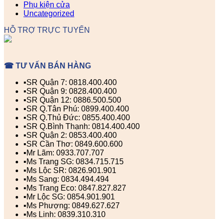
Phụ kiện cửa
Uncategorized
HỖ TRỢ TRỰC TUYẾN
☎ TƯ VẤN BÁN HÀNG
▪️SR Quận 7: 0818.400.400
▪️SR Quận 9: 0828.400.400
▪️SR Quận 12: 0886.500.500
▪️SR Q.Tân Phú: 0899.400.400
▪️SR Q.Thủ Đức: 0855.400.400
▪️SR Q.Bình Thạnh: 0814.400.400
▪️SR Quận 2: 0853.400.400
▪️SR Cần Thơ: 0849.600.600
▪️Mr Lãm: 0933.707.707
▪️Ms Trang SG: 0834.715.715
▪️Ms Lộc SR: 0826.901.901
▪️Ms Sang: 0834.494.494
▪️Ms Trang Eco: 0847.827.827
▪️Mr Lộc SG: 0854.901.901
▪️Ms Phượng: 0849.627.627
▪️Ms Linh: 0839.310.310