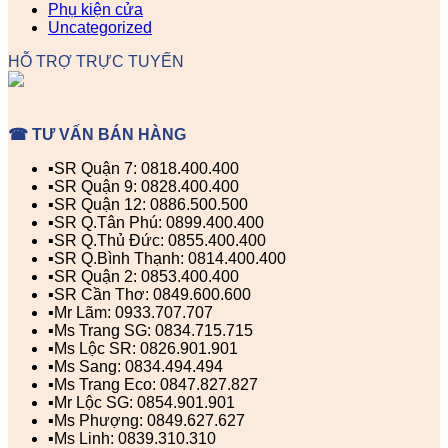
Phụ kiện cửa
Uncategorized
HỖ TRỢ TRỰC TUYẾN
☎ TƯ VẤN BÁN HÀNG
▪️SR Quận 7: 0818.400.400
▪️SR Quận 9: 0828.400.400
▪️SR Quận 12: 0886.500.500
▪️SR Q.Tân Phú: 0899.400.400
▪️SR Q.Thủ Đức: 0855.400.400
▪️SR Q.Bình Thạnh: 0814.400.400
▪️SR Quận 2: 0853.400.400
▪️SR Cần Thơ: 0849.600.600
▪️Mr Lãm: 0933.707.707
▪️Ms Trang SG: 0834.715.715
▪️Ms Lộc SR: 0826.901.901
▪️Ms Sang: 0834.494.494
▪️Ms Trang Eco: 0847.827.827
▪️Mr Lộc SG: 0854.901.901
▪️Ms Phượng: 0849.627.627
▪️Ms Linh: 0839.310.310