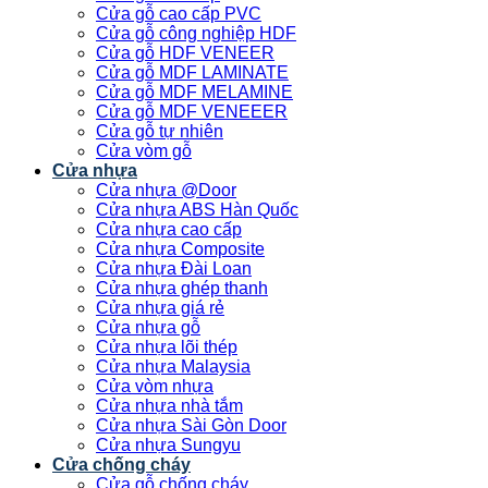
Cửa gỗ cao cấp PVC
Cửa gỗ công nghiệp HDF
Cửa gỗ HDF VENEER
Cửa gỗ MDF LAMINATE
Cửa gỗ MDF MELAMINE
Cửa gỗ MDF VENEEER
Cửa gỗ tự nhiên
Cửa vòm gỗ
Cửa nhựa
Cửa nhựa @Door
Cửa nhựa ABS Hàn Quốc
Cửa nhựa cao cấp
Cửa nhựa Composite
Cửa nhựa Đài Loan
Cửa nhựa ghép thanh
Cửa nhựa giá rẻ
Cửa nhựa gỗ
Cửa nhựa lõi thép
Cửa nhựa Malaysia
Cửa vòm nhựa
Cửa nhựa nhà tắm
Cửa nhựa Sài Gòn Door
Cửa nhựa Sungyu
Cửa chống cháy
Cửa gỗ chống cháy