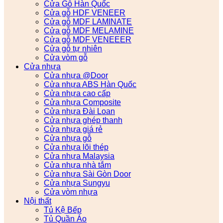
Cửa Gỗ Hàn Quốc
Cửa gỗ HDF VENEER
Cửa gỗ MDF LAMINATE
Cửa gỗ MDF MELAMINE
Cửa gỗ MDF VENEEER
Cửa gỗ tự nhiên
Cửa vòm gỗ
Cửa nhựa
Cửa nhựa @Door
Cửa nhựa ABS Hàn Quốc
Cửa nhựa cao cấp
Cửa nhựa Composite
Cửa nhựa Đài Loan
Cửa nhựa ghép thanh
Cửa nhựa giá rẻ
Cửa nhựa gỗ
Cửa nhựa lõi thép
Cửa nhựa Malaysia
Cửa nhựa nhà tắm
Cửa nhựa Sài Gòn Door
Cửa nhựa Sungyu
Cửa vòm nhựa
Nội thất
Tủ Kệ Bếp
Tủ Quần Áo