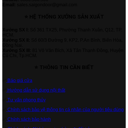
Email:
sales.saigondoor@gmail.com
⭐ HỆ THỐNG XƯỞNG SẢN XUẤT
Xưởng SX I:
Số 361 TX25, Phường Thạnh Xuân, Q12, TP.
HCM.
Xưởng SX II:
Số 60/3 Đường 9, KP2, P.An Bình, Biên Hòa,
Đồng Nai.
Xưởng SX III:
81 Võ Văn Bích, Xã Tân Thạnh Đông, Huyện
Củ Chi, Tp.HCM.
⭐ THÔNG TIN CẦN BIẾT
✅
Báo giá cửa
✅
Hướng dẫn sử dụng nội thất
✅
Tư vấn phong thủy
✅
Chính sách bảo vệ thông tin cá nhân của người tiêu dùng
✅
Chính sách bảo hành