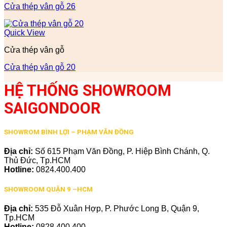
Cửa thép vân gỗ 26
Quick View
Cửa thép vân gỗ
Cửa thép vân gỗ 20
HỆ THỐNG SHOWROOM
SAIGONDOOR
SHOWROM BÌNH LỢI – PHẠM VĂN ĐỒNG
Địa chỉ:
Số 615 Phạm Văn Đồng, P. Hiệp Bình Chánh, Q.
Thủ Đức, Tp.HCM
Hotline:
0824.400.400
SHOWROOM QUẬN 9 –HCM
Địa chỉ:
535 Đỗ Xuân Hợp, P. Phước Long B, Quận 9,
Tp.HCM
Hotline:
0828.400.400