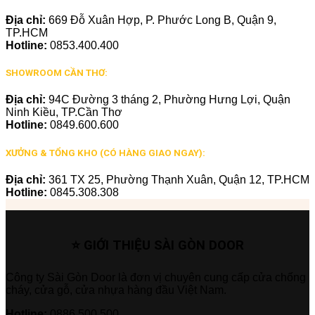
Địa chỉ:
669 Đỗ Xuân Hợp, P. Phước Long B, Quận 9,
TP.HCM
Hotline:
0853.400.400
SHOWROOM CẦN THƠ:
Địa chỉ:
94C Đường 3 tháng 2, Phường Hưng Lợi, Quận
Ninh Kiều, TP.Cần Thơ
Hotline:
0849.600.600
XƯỞNG & TỔNG KHO (CÓ HÀNG GIAO NGAY):
Địa chỉ:
361 TX 25, Phường Thạnh Xuân, Quận 12, TP.HCM
Hotline:
0845.308.308
⭐ GIỚI THIỆU SÀI GÒN DOOR
Công ty Sài Gòn Door là đơn vị chuyên cung cấp cửa chống
cháy, cửa gỗ, cửa nhựa hàng đầu Việt Nam.
Hotline:
0886.500.500