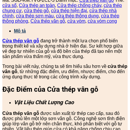
Mã:
SGD-KM.TVG-2CL-3
Danh mục:
Cửa thép vân gỗ
Thẻ:
cửa sổ
,
Cửa thép an toàn
,
Cửa thép chống cháy
,
cửa thép
chung cư
,
cửa thép gỗ
,
cửa thép hiện đại
,
cửa thép nhà
chính
,
cửa thép sơn màu
,
cửa thép thông dụng
,
cửa thép
thông phòng
,
Cửa thép vân gỗ
,
cửa vòm
,
cửa vòm cong
Mô tả
Cửa thép vân gỗ
đang trở thành một lựa chọn phổ biến
trong thiết kế và xây dựng nhà ở hiện đại. Sự kết hợp giữa
vẻ đẹp tự nhiên của gỗ và độ bền của thép đã tạo nên một
sản phẩm vừa thẩm mỹ, vừa thực dụng.
Trong bài viết này, chúng ta sẽ tìm hiểu sâu hơn về
cửa thép
vân gỗ
, từ những đặc điểm, ưu điểm, nhược điểm, cho đến
ứng dụng thực tế trong các công trình xây dựng.
Đặc Điểm của Cửa thép vân gỗ
Vật Liệu Chất Lượng Cao
Cửa thép vân gỗ
được sản xuất từ thép cao cấp, sau đó
được phủ lên một lớp sơn vân gỗ. Công nghệ sơn tĩnh điện
giúp lớp vân gỗ trở nên chân thực, khó phân biệt với gỗ tự
nhiên. Vật liệu thép giúp cửa có khả năng chống chịu cao,