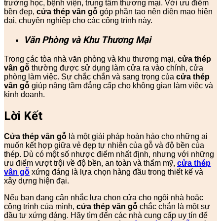
trường học, bệnh viện, trung tâm thương mại. Với ưu điểm
bền đẹp,
cửa thép vân gỗ
góp phần tạo nên diện mạo hiện
đại, chuyên nghiệp cho các công trình này.
Văn Phòng và Khu Thương Mại
Trong các tòa nhà văn phòng và khu thương mại,
cửa thép
vân gỗ
thường được sử dụng làm cửa ra vào chính, cửa
phòng làm việc. Sự chắc chắn và sang trọng của
cửa thép
vân gỗ
giúp nâng tầm đẳng cấp cho không gian làm việc và
kinh doanh.
Lời Kết
Cửa thép vân gỗ
là một giải pháp hoàn hảo cho những ai
muốn kết hợp giữa vẻ đẹp tự nhiên của gỗ và độ bền của
thép. Dù có một số nhược điểm nhất định, nhưng với những
ưu điểm vượt trội về độ bền, an toàn và thẩm mỹ,
cửa thép
vân gỗ
xứng đáng là lựa chọn hàng đầu trong thiết kế và
xây dựng hiện đại.
Nếu bạn đang cân nhắc lựa chọn cửa cho ngôi nhà hoặc
công trình của mình,
cửa thép vân gỗ
chắc chắn là một sự
đầu tư xứng đáng. Hãy tìm đến các nhà cung cấp uy tín để