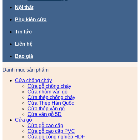
Nội thất
Phụ kiện cửa
Tin tức
Liên hệ
Báo giá
Danh mục sản phẩm
Cửa chống cháy
Cửa gỗ chống cháy
Cửa nhôm vân gỗ
Cửa thép chống cháy
Cửa Thép Hàn Quốc
Cửa thép vân gỗ
Cửa vân gỗ 5D
Cửa gỗ
Cửa gỗ cao cấp
Cửa gỗ cao cấp PVC
Cửa gỗ công nghiệp HDF