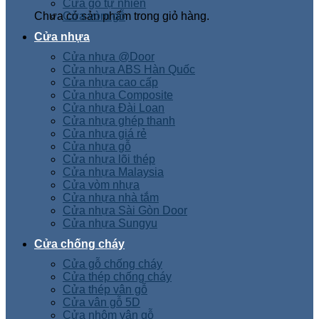
Cửa gỗ tự nhiên
Chưa có sản phẩm trong giỏ hàng.
Cửa vòm gỗ
Cửa nhựa
Cửa nhựa @Door
Cửa nhựa ABS Hàn Quốc
Cửa nhựa cao cấp
Cửa nhựa Composite
Cửa nhựa Đài Loan
Cửa nhựa ghép thanh
Cửa nhựa giá rẻ
Cửa nhựa gỗ
Cửa nhựa lõi thép
Cửa nhựa Malaysia
Cửa vòm nhựa
Cửa nhựa nhà tắm
Cửa nhựa Sài Gòn Door
Cửa nhựa Sungyu
Cửa chống cháy
Cửa gỗ chống cháy
Cửa thép chống cháy
Cửa thép vân gỗ
Cửa vân gỗ 5D
Cửa nhôm vân gỗ