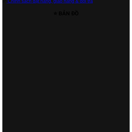
✅
Chính sách đặt hàng, giao hàng & đổi trả
⭐ BẢN ĐỒ