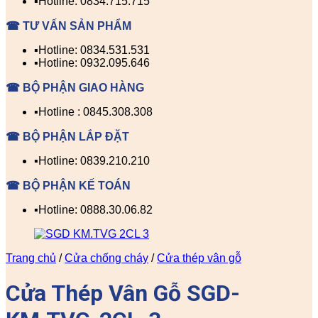
▪️Hotline: 0834.715.715
☎ TƯ VẤN SẢN PHẨM
▪️Hotline: 0834.531.531
▪️Hotline: 0932.095.646
☎ BỘ PHẬN GIAO HÀNG
▪️Hotline : 0845.308.308
☎ BỘ PHẬN LẮP ĐẶT
▪️Hotline: 0839.210.210
☎ BỘ PHẬN KẾ TOÁN
▪️Hotline: 0888.30.06.82
Trang chủ
/
Cửa chống cháy
/
Cửa thép vân gỗ
Cửa Thép Vân Gỗ SGD-