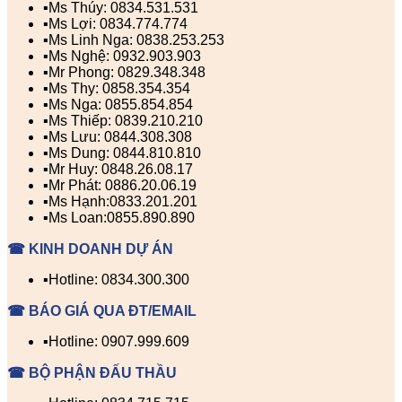
▪️Ms Thúy: 0834.531.531
▪️Ms Lợi: 0834.774.774
▪️Ms Linh Nga: 0838.253.253
▪️Ms Nghệ: 0932.903.903
▪️Mr Phong: 0829.348.348
▪️Ms Thy: 0858.354.354
▪️Ms Nga: 0855.854.854
▪️Ms Thiếp: 0839.210.210
▪️Ms Lưu: 0844.308.308
▪️Ms Dung: 0844.810.810
▪️Mr Huy: 0848.26.08.17
▪️Mr Phát: 0886.20.06.19
▪️Ms Hạnh:0833.201.201
▪️Ms Loan:0855.890.890
☎ KINH DOANH DỰ ÁN
▪️Hotline: 0834.300.300
☎ BÁO GIÁ QUA ĐT/EMAIL
▪️Hotline: 0907.999.609
☎ BỘ PHẬN ĐẤU THẦU