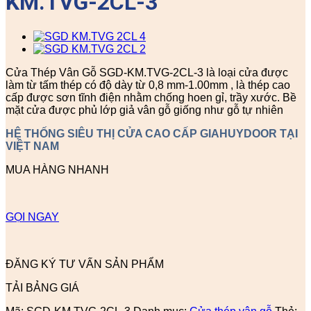
KM.TVG-2CL-3
Cửa Thép Vân Gỗ SGD-KM.TVG-2CL-3 là loại cửa được
làm từ tấm thép có độ dày từ 0,8 mm-1.00mm , là thép cao
cấp được sơn tĩnh điện nhằm chống hoen gỉ, trầy xước. Bề
mặt cửa được phủ lớp giả vân gỗ giống như gỗ tự nhiên
HỆ THỐNG SIÊU THỊ CỬA CAO CẤP GIAHUYDOOR TẠI
VIỆT NAM
MUA HÀNG NHANH
GỌI NGAY
ĐĂNG KÝ TƯ VẤN SẢN PHẨM
TẢI BẢNG GIÁ