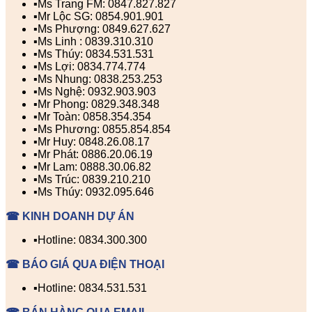
▪️Ms Trang FM: 0847.827.827
▪️Mr Lộc SG: 0854.901.901
▪️Ms Phượng: 0849.627.627
▪️Ms Linh : 0839.310.310
▪️Ms Thúy: 0834.531.531
▪️Ms Lợi: 0834.774.774
▪️Ms Nhung: 0838.253.253
▪️Ms Nghệ: 0932.903.903
▪️Mr Phong: 0829.348.348
▪️Mr Toàn: 0858.354.354
▪️Ms Phương: 0855.854.854
▪️Mr Huy: 0848.26.08.17
▪️Mr Phát: 0886.20.06.19
▪️Mr Lam: 0888.30.06.82
▪️Ms Trúc: 0839.210.210
▪️Ms Thúy: 0932.095.646
☎ KINH DOANH DỰ ÁN
▪️Hotline: 0834.300.300
☎ BÁO GIÁ QUA ĐIỆN THOẠI
▪️Hotline: 0834.531.531