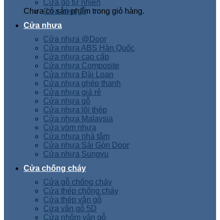
Cửa gỗ tự nhiên
Chưa có sản phẩm trong giỏ hàng.
Cửa vòm gỗ
Cửa nhựa
Cửa nhựa @Door
Cửa nhựa ABS Hàn Quốc
Cửa nhựa cao cấp
Cửa nhựa Composite
Cửa nhựa Đài Loan
Cửa nhựa ghép thanh
Cửa nhựa giá rẻ
Cửa nhựa gỗ
Cửa nhựa lõi thép
Cửa nhựa Malaysia
Cửa vòm nhựa
Cửa nhựa nhà tắm
Cửa nhựa Sài Gòn Door
Cửa nhựa Sungyu
Cửa chống cháy
Cửa gỗ chống cháy
Cửa thép chống cháy
Cửa thép vân gỗ
Cửa vân gỗ 5D
Cửa nhôm vân gỗ