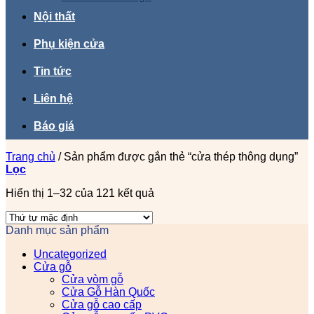
Nội thất
Phụ kiện cửa
Tin tức
Liên hệ
Báo giá
Trang chủ
/
Sản phẩm được gắn thẻ “cửa thép thông dụng”
Lọc
Hiển thị 1–32 của 121 kết quả
Danh mục sản phẩm
Uncategorized
Cửa gỗ
Cửa vòm gỗ
Cửa Gỗ Hàn Quốc
Cửa gỗ cao cấp