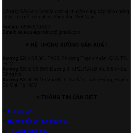
Công ty Sài Gòn Door là đơn vị chuyên cung cấp cửa chống
cháy, cửa gỗ, cửa nhựa hàng đầu Việt Nam.
Hotline:
0886.500.500
Email:
sales.saigondoor@gmail.com
⭐ HỆ THỐNG XƯỞNG SẢN XUẤT
Xưởng SX I:
Số 361 TX25, Phường Thạnh Xuân, Q12, TP.
HCM.
Xưởng SX II:
Số 60/3 Đường 9, KP2, P.An Bình, Biên Hòa,
Đồng Nai.
Xưởng SX III:
81 Võ Văn Bích, Xã Tân Thạnh Đông, Huyện
Củ Chi, Tp.HCM.
⭐ THÔNG TIN CẦN BIẾT
✅
Báo giá cửa
✅
Hướng dẫn sử dụng nội thất
✅
Tư vấn phong thủy