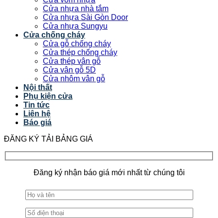
Cửa nhựa nhà tắm
Cửa nhựa Sài Gòn Door
Cửa nhựa Sungyu
Cửa chống cháy
Cửa gỗ chống cháy
Cửa thép chống cháy
Cửa thép vân gỗ
Cửa vân gỗ 5D
Cửa nhôm vân gỗ
Nội thất
Phụ kiện cửa
Tin tức
Liên hệ
Báo giá
ĐĂNG KÝ TẢI BẢNG GIÁ
Đăng ký nhận báo giá mới nhất từ chúng tôi