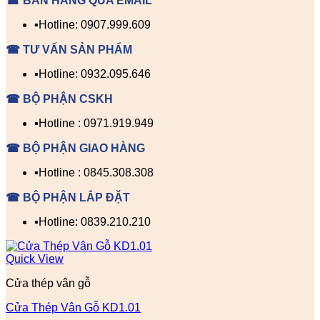
☎ BÁN HÀNG QUA EMAIL
▪️Hotline: 0907.999.609
☎ TƯ VẤN SẢN PHẨM
▪️Hotline: 0932.095.646
☎ BỘ PHẬN CSKH
▪️Hotline : 0971.919.949
☎ BỘ PHẬN GIAO HÀNG
▪️Hotline : 0845.308.308
☎ BỘ PHẬN LẮP ĐẶT
▪️Hotline: 0839.210.210
Quick View
Cửa thép vân gỗ
Cửa Thép Vân Gỗ KD1.01