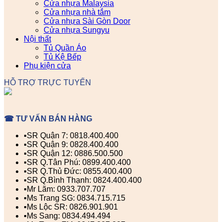
Cửa nhựa Malaysia
Cửa nhựa nhà tắm
Cửa nhựa Sài Gòn Door
Cửa nhựa Sungyu
Nội thất
Tủ Quần Áo
Tủ Kệ Bếp
Phụ kiện cửa
HỖ TRỢ TRỰC TUYẾN
☎ TƯ VẤN BÁN HÀNG
▪️SR Quận 7: 0818.400.400
▪️SR Quận 9: 0828.400.400
▪️SR Quận 12: 0886.500.500
▪️SR Q.Tân Phú: 0899.400.400
▪️SR Q.Thủ Đức: 0855.400.400
▪️SR Q.Bình Thạnh: 0824.400.400
▪️Mr Lãm: 0933.707.707
▪️Ms Trang SG: 0834.715.715
▪️Ms Lộc SR: 0826.901.901
▪️Ms Sang: 0834.494.494