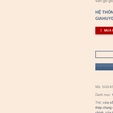
vân gỗ gi
HỆ THỐN
GIAHUYD
MUA 
Mã:
SGD-K
Danh mục:
Thẻ:
cửa s
thép chung
chính
,
cửa 