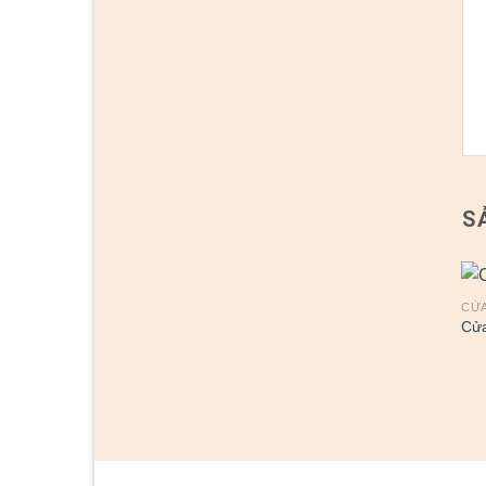
S
CỬA THÉP VÂN GỖ
CỬA THÉP VÂN GỖ
CỬA
Cửa thép vân gỗ 15
Cửa thép vân gỗ 35
Cửa