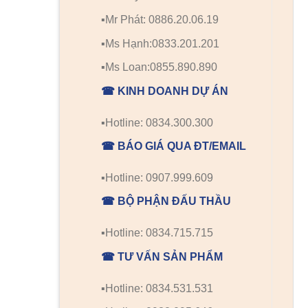
▪️Mr Phát: 0886.20.06.19
▪️Ms Hạnh:0833.201.201
▪️Ms Loan:0855.890.890
☎ KINH DOANH DỰ ÁN
▪️Hotline: 0834.300.300
☎ BÁO GIÁ QUA ĐT/EMAIL
▪️Hotline: 0907.999.609
☎ BỘ PHẬN ĐẤU THẦU
▪️Hotline: 0834.715.715
☎ TƯ VẤN SẢN PHẨM
▪️Hotline: 0834.531.531