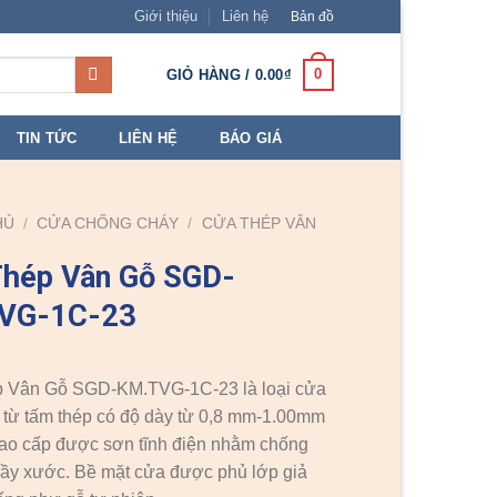
Giới thiệu
Liên hệ
Bản đồ
0
GIỎ HÀNG /
0.00
₫
TIN TỨC
LIÊN HỆ
BÁO GIÁ
HỦ
/
CỬA CHỐNG CHÁY
/
CỬA THÉP VÂN
Thép Vân Gỗ SGD-
VG-1C-23
 Vân Gỗ SGD-KM.TVG-1C-23 là loại cửa
từ tấm thép có độ dày từ 0,8 mm-1.00mm
 cao cấp được sơn tĩnh điện nhằm chống
trầy xước. Bề mặt cửa được phủ lớp giả