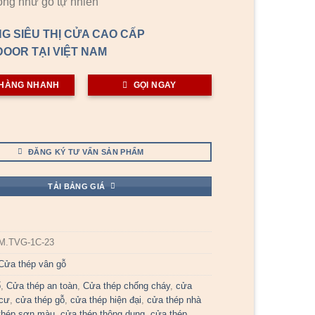
ống như gỗ tự nhiên
G SIÊU THỊ CỬA CAO CẤP
OOR TẠI VIỆT NAM
HÀNG NHANH
GỌI NGAY
ĐĂNG KÝ TƯ VẤN SẢN PHẨM
TẢI BẢNG GIÁ
M.TVG-1C-23
Cửa thép vân gỗ
ổ
,
Cửa thép an toàn
,
Cửa thép chống cháy
,
cửa
 cư
,
cửa thép gỗ
,
cửa thép hiện đại
,
cửa thép nhà
thép sơn màu
,
cửa thép thông dụng
,
cửa thép