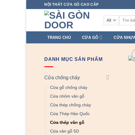
Skip
NỘI THẤT CỬA GỖ CAO CẤP
to
Tìm
content
kiếm:
TRANG CHỦ
CỬA GỖ
CỬA NHỰ
DANH MỤC SẢN PHẨM
Cửa chống cháy
Cửa gỗ chống cháy
Cửa nhôm vân gỗ
Cửa thép chống cháy
Cửa Thép Hàn Quốc
Cửa thép vân gỗ
Cửa vân gỗ 5D