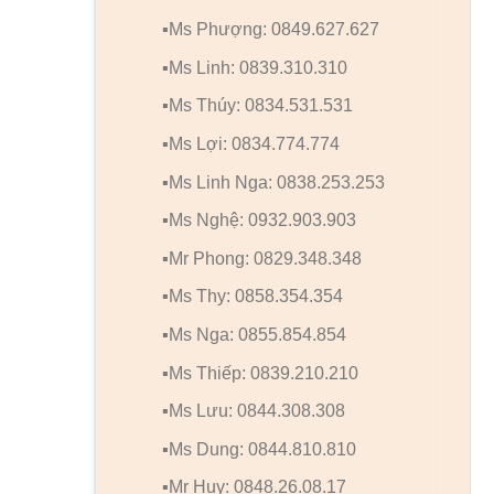
▪️Ms Phượng: 0849.627.627
▪️Ms Linh: 0839.310.310
▪️Ms Thúy: 0834.531.531
▪️Ms Lợi: 0834.774.774
▪️Ms Linh Nga: 0838.253.253
▪️Ms Nghệ: 0932.903.903
▪️Mr Phong: 0829.348.348
▪️Ms Thy: 0858.354.354
▪️Ms Nga: 0855.854.854
▪️Ms Thiếp: 0839.210.210
▪️Ms Lưu: 0844.308.308
▪️Ms Dung: 0844.810.810
▪️Mr Huy: 0848.26.08.17