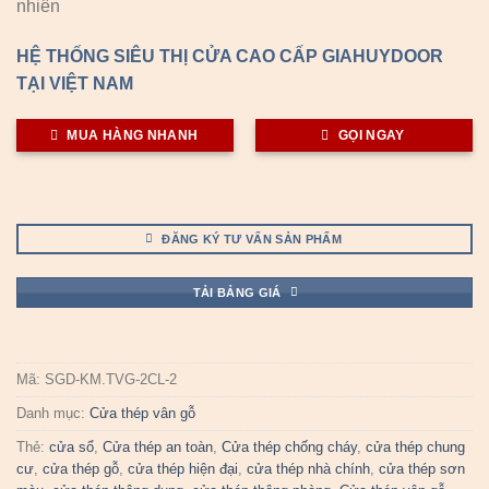
nhiên
HỆ THỐNG SIÊU THỊ CỬA CAO CẤP GIAHUYDOOR
TẠI VIỆT NAM
MUA HÀNG NHANH
GỌI NGAY
ĐĂNG KÝ TƯ VẤN SẢN PHẨM
TẢI BẢNG GIÁ
Mã:
SGD-KM.TVG-2CL-2
Danh mục:
Cửa thép vân gỗ
Thẻ:
cửa sổ
,
Cửa thép an toàn
,
Cửa thép chống cháy
,
cửa thép chung
cư
,
cửa thép gỗ
,
cửa thép hiện đại
,
cửa thép nhà chính
,
cửa thép sơn