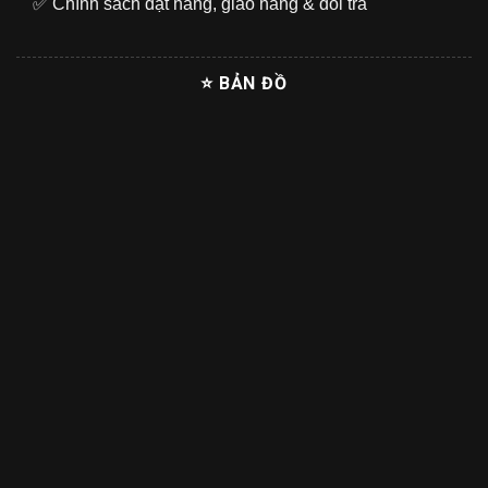
✅
Chính sách đặt hàng, giao hàng & đổi trả
⭐ BẢN ĐỒ