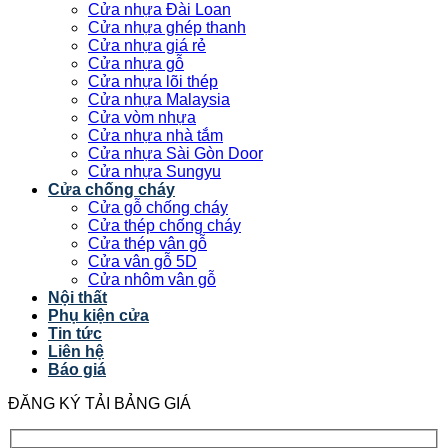
Cửa nhựa Đài Loan
Cửa nhựa ghép thanh
Cửa nhựa giá rẻ
Cửa nhựa gỗ
Cửa nhựa lõi thép
Cửa nhựa Malaysia
Cửa vòm nhựa
Cửa nhựa nhà tắm
Cửa nhựa Sài Gòn Door
Cửa nhựa Sungyu
Cửa chống cháy
Cửa gỗ chống cháy
Cửa thép chống cháy
Cửa thép vân gỗ
Cửa vân gỗ 5D
Cửa nhôm vân gỗ
Nội thất
Phụ kiện cửa
Tin tức
Liên hệ
Báo giá
ĐĂNG KÝ TẢI BẢNG GIÁ