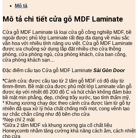
Mô tả
Mô tả chi tiết cửa gỗ
MDF Laminate
Cửa gỗ MDF Laminate là loại cửa gỗ công nghiệp MDF, bề
ngoài được phủ lớp Laminate rất đẹp đa dạng về màu sắc
vân hoa với nhiều tính năng ưu việt. Cửa gỗ MDF Laminate
được ưa chuộng sử dụng lắp đặt nhiều cho cửa thông
phòng, cửa phòng ngủ, cửa phòng khách, cửa ban công,
cửa phòng khách sạn…
Đặc điểm cấu tạo Cửa gỗ MDF Laminate
Sài Gòn Door
*
Cánh cửa: được cấu tạo từ 2 tấm gỗ MDF có độ dày từ
6mm-8mm. Bề mặt cửa được phủ một lớp Laminate vân gỗ
được ép với nhiệt độ 200 độ C và hút chân không đảm bảo
bề mặt mịn phẳng, đẹp, chống trầy xước, tạo tính thẩm mỹ.
* Khung xương chạy dọc theo cánh cửa được làm từ gỗ tự
nhiên đã qua xử lý hóa chất chống mối mọt, cong vênh tạo
sự chắc chắn cũng như độ bền cho cửa
*Nẹp chỉ 2 mặt
*Giữa 2 tấm MDF và khung xương gia cố chất liệu
Honeycomb nhằm tăng cường khả năng cách âm, cách nhiệt
cho cửa