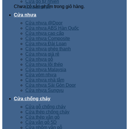
Cửa gỗ tự nhiên
Chưa có sản phẩm trong giỏ hàng.
Cửa vòm gỗ
Cửa nhựa
Cửa nhựa @Door
Cửa nhựa ABS Hàn Quốc
Cửa nhựa cao cấp
Cửa nhựa Composite
Cửa nhựa Đài Loan
Cửa nhựa ghép thanh
Cửa nhựa giá rẻ
Cửa nhựa gỗ
Cửa nhựa lõi thép
Cửa nhựa Malaysia
Cửa vòm nhựa
Cửa nhựa nhà tắm
Cửa nhựa Sài Gòn Door
Cửa nhựa Sungyu
Cửa chống cháy
Cửa gỗ chống cháy
Cửa thép chống cháy
Cửa thép vân gỗ
Cửa vân gỗ 5D
Cửa nhôm vân gỗ