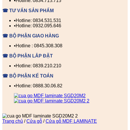
▪️Hotline: 0834.715.715
☎ TƯ VẤN SẢN PHẨM
▪️Hotline: 0834.531.531
▪️Hotline: 0932.095.646
☎ BỘ PHẬN GIAO HÀNG
▪️Hotline : 0845.308.308
☎ BỘ PHẬN LẮP ĐẶT
▪️Hotline: 0839.210.210
☎ BỘ PHẬN KẾ TOÁN
▪️Hotline: 0888.30.06.82
Trang chủ
/
Cửa gỗ
/
Cửa gỗ MDF LAMINATE