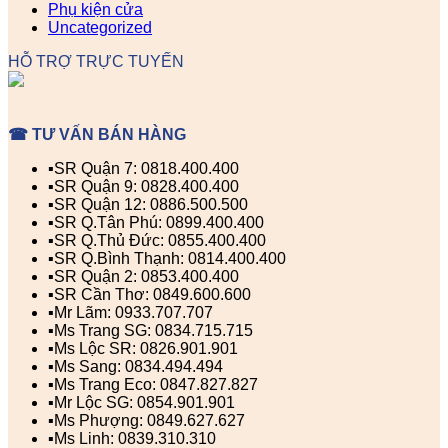
Phụ kiện cửa
Uncategorized
HỖ TRỢ TRỰC TUYẾN
☎ TƯ VẤN BÁN HÀNG
▪️SR Quận 7: 0818.400.400
▪️SR Quận 9: 0828.400.400
▪️SR Quận 12: 0886.500.500
▪️SR Q.Tân Phú: 0899.400.400
▪️SR Q.Thủ Đức: 0855.400.400
▪️SR Q.Bình Thạnh: 0814.400.400
▪️SR Quận 2: 0853.400.400
▪️SR Cần Thơ: 0849.600.600
▪️Mr Lãm: 0933.707.707
▪️Ms Trang SG: 0834.715.715
▪️Ms Lộc SR: 0826.901.901
▪️Ms Sang: 0834.494.494
▪️Ms Trang Eco: 0847.827.827
▪️Mr Lộc SG: 0854.901.901
▪️Ms Phượng: 0849.627.627
▪️Ms Linh: 0839.310.310