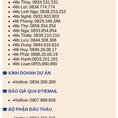
▪️Ms Thúy: 0834.531.531
▪️Ms Lợi: 0834.774.774
▪️Ms Linh Nga: 0838.253.253
▪️Ms Nghệ: 0932.903.903
▪️Mr Phong: 0829.348.348
▪️Ms Thy: 0858.354.354
▪️Ms Nga: 0855.854.854
▪️Ms Thiếp: 0839.210.210
▪️Ms Lưu: 0844.308.308
▪️Ms Dung: 0844.810.810
▪️Mr Huy: 0848.26.08.17
▪️Mr Phát: 0886.20.06.19
▪️Ms Hạnh:0833.201.201
▪️Ms Loan:0855.890.890
☎ KINH DOANH DỰ ÁN
▪️Hotline: 0834.300.300
☎ BÁO GIÁ QUA ĐT/EMAIL
▪️Hotline: 0907.999.609
☎ BỘ PHẬN ĐẤU THẦU