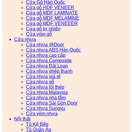
Cửa Gỗ Hàn Quốc
Cửa gỗ HDF VENEER
Cửa gỗ MDF LAMINATE
Cửa gỗ MDF MELAMINE
Cửa gỗ MDF VENEEER
Cửa gỗ tự nhiên
Cửa vòm gỗ
Cửa nhựa
Cửa nhựa @Door
Cửa nhựa ABS Hàn Quốc
Cửa nhựa cao cấp
Cửa nhựa Composite
Cửa nhựa Đài Loan
Cửa nhựa ghép thanh
Cửa nhựa giá rẻ
Cửa nhựa gỗ
Cửa nhựa lõi thép
Cửa nhựa Malaysia
Cửa nhựa nhà tắm
Cửa nhựa Sài Gòn Door
Cửa nhựa Sungyu
Cửa vòm nhựa
Nội thất
Tủ Kệ Bếp
Tủ Quần Áo