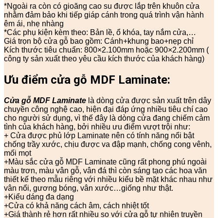
*Ngoài ra còn có gioăng cao su được lắp trên khuôn cửa
nhằm đảm bảo khi tiếp giáp cánh trong quá trình vận hành
êm ái, nhẹ nhàng
*Các phụ kiện kèm theo: Bản lề, ổ khóa, tay nắm cửa,…
Giá trọn bộ cửa gỗ bao gồm: Cánh+khung bao+nẹp chỉ
Kích thước tiêu chuẩn: 800×2.100mm hoặc 900×2.200mm (
công ty sản xuất theo yêu cầu kích thước của khách hàng)
Ưu điểm cửa gỗ
MDF Laminate:
Cửa gỗ MDF Laminate
là dòng cửa được sản xuất trên dây
chuyền công nghệ cao, hiện đại đáp ứng nhiều tiêu chí cao
cho người sử dụng, vì thế đây là dòng cửa đang chiếm cảm
tình của khách hàng, bởi nhiều ưu điểm vượt trội như:
+ Cửa được phủ lớp Laminate nên có tính năng nổi bật
chống trầy xước, chịu được va đập mạnh, chống cong vênh,
mối mọt
+Màu sắc cửa gỗ MDF Laminate cũng rất phong phú ngoài
màu trơn, màu vân gỗ, vân đá thì còn sáng tạo các hoa văn
thiết kế theo mẫu riêng với nhiều kiểu bề mặt khác nhau như
vân nổi, gương bóng, vân xước…giống như thật.
+Kiểu dáng đa dạng
+Cửa có khả năng cách âm, cách nhiệt tốt
+Giá thành rẻ hơn rất nhiều so với cửa gỗ tự nhiên truyền