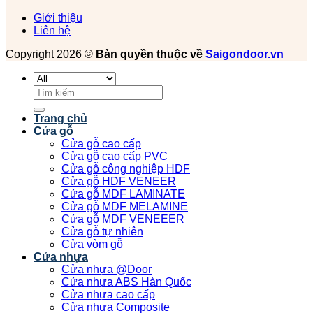
Giới thiệu
Liên hệ
Copyright 2026 ©
Bản quyền thuộc về
Saigondoor.vn
Tìm
kiếm:
Trang chủ
Cửa gỗ
Cửa gỗ cao cấp
Cửa gỗ cao cấp PVC
Cửa gỗ công nghiệp HDF
Cửa gỗ HDF VENEER
Cửa gỗ MDF LAMINATE
Cửa gỗ MDF MELAMINE
Cửa gỗ MDF VENEEER
Cửa gỗ tự nhiên
Cửa vòm gỗ
Cửa nhựa
Cửa nhựa @Door
Cửa nhựa ABS Hàn Quốc
Cửa nhựa cao cấp
Cửa nhựa Composite