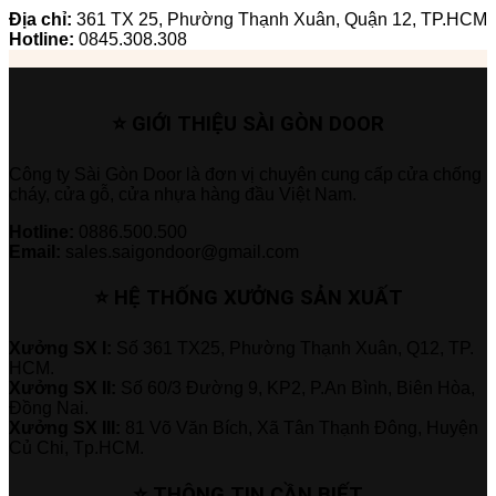
Địa chỉ:
361 TX 25, Phường Thạnh Xuân, Quận 12, TP.HCM
Hotline:
0845.308.308
⭐ GIỚI THIỆU SÀI GÒN DOOR
Công ty Sài Gòn Door là đơn vị chuyên cung cấp cửa chống
cháy, cửa gỗ, cửa nhựa hàng đầu Việt Nam.
Hotline:
0886.500.500
Email:
sales.saigondoor@gmail.com
⭐ HỆ THỐNG XƯỞNG SẢN XUẤT
Xưởng SX I:
Số 361 TX25, Phường Thạnh Xuân, Q12, TP.
HCM.
Xưởng SX II:
Số 60/3 Đường 9, KP2, P.An Bình, Biên Hòa,
Đồng Nai.
Xưởng SX III:
81 Võ Văn Bích, Xã Tân Thạnh Đông, Huyện
Củ Chi, Tp.HCM.
⭐ THÔNG TIN CẦN BIẾT