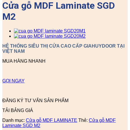
Cửa gỗ MDF Laminate SGD
M2
HỆ THỐNG SIÊU THỊ CỬA CAO CẤP GIAHUYDOOR TẠI
VIỆT NAM
MUA HÀNG NHANH
GỌI NGAY
ĐĂNG KÝ TƯ VẤN SẢN PHẨM
TẢI BẢNG GIÁ
Danh mục:
Cửa gỗ MDF LAMINATE
Thẻ:
Cửa gỗ MDF
Laminate SGD M2