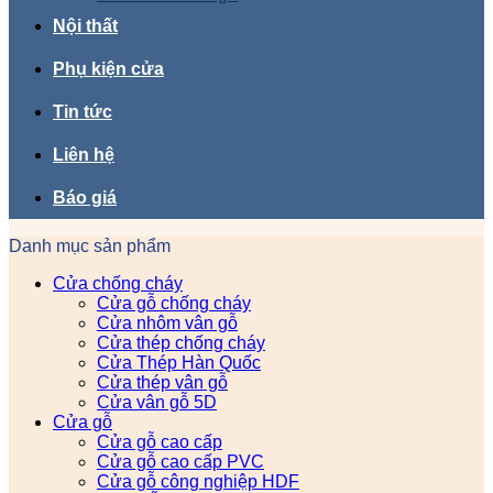
Nội thất
Phụ kiện cửa
Tin tức
Liên hệ
Báo giá
Danh mục sản phẩm
Cửa chống cháy
Cửa gỗ chống cháy
Cửa nhôm vân gỗ
Cửa thép chống cháy
Cửa Thép Hàn Quốc
Cửa thép vân gỗ
Cửa vân gỗ 5D
Cửa gỗ
Cửa gỗ cao cấp
Cửa gỗ cao cấp PVC
Cửa gỗ công nghiệp HDF