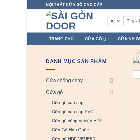
Skip
NỘI THẤT CỬA GỖ CAO CẤP
to
Tìm
content
kiếm:
TRANG CHỦ
CỬA GỖ
CỬA NHỰ
DANH MỤC SẢN PHẨM
Cửa chống cháy
Cửa gỗ
Cửa gỗ cao cấp
Cửa gỗ cao cấp PVC
Cửa gỗ công nghiệp HDF
Cửa Gỗ Hàn Quốc
Cửa gỗ HDF VENEER