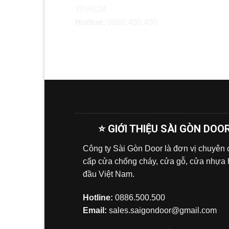
TP.HCM
Hotline:
0899.400.400
⭐ GIỚI THIỆU SÀI GÒN DOO
Công ty Sài Gòn Door là đơn vị chuyên
cấp cửa chống cháy, cửa gỗ, cửa nhựa
đầu Việt Nam.
Hotline:
0886.500.500
Email:
sales.saigondoor@gmail.com