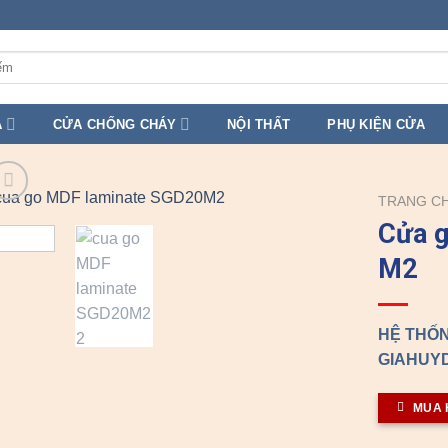
A
CỬA CHỐNG CHÁY
NỘI THẤT
PHỤ KIỆN CỬA
TRANG C
Cửa 
M2
HỆ THỐN
GIAHUYD
MUA 