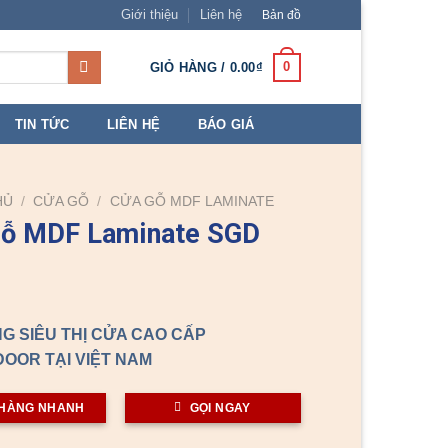
Giới thiệu
Liên hệ
Bản đồ
0
GIỎ HÀNG /
0.00
₫
TIN TỨC
LIÊN HỆ
BÁO GIÁ
HỦ
/
CỬA GỖ
/
CỬA GỖ MDF LAMINATE
gỗ MDF Laminate SGD
G SIÊU THỊ CỬA CAO CẤP
OOR TẠI VIỆT NAM
HÀNG NHANH
GỌI NGAY