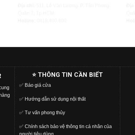
Địa chỉ:
511, Lê Văn Lương, P. Tân Phong,
Địa
Quận 7, Tp.HCM
Quậ
Hotline:
0818.400.400
Hot
⭐ THÔNG TIN CẦN BIẾT
R
✅
Báo giá cửa
 cung
 hàng
✅
Hướng dẫn sử dụng nội thất
✅
Tư vấn phong thủy
✅
Chính sách bảo vệ thông tin cá nhân của
người tiêu dùng