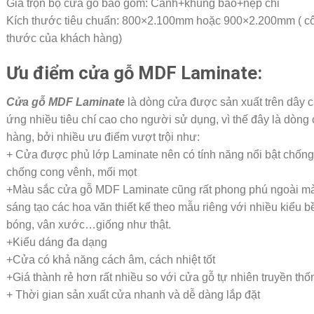
Giá trọn bộ cửa gỗ bao gồm: Cánh+khung bao+nẹp chỉ
Kích thước tiêu chuẩn: 800×2.100mm hoặc 900×2.200mm ( côn
thước của khách hàng)
Ưu điểm cửa gỗ
MDF Laminate:
Cửa gỗ MDF Laminate
là dòng cửa được sản xuất trên dây c
ứng nhiều tiêu chí cao cho người sử dụng, vì thế đây là dòn
hàng, bởi nhiều ưu điểm vượt trội như:
+ Cửa được phủ lớp Laminate nên có tính năng nổi bật chống
chống cong vênh, mối mọt
+Màu sắc cửa gỗ MDF Laminate cũng rất phong phú ngoài màu
sáng tạo các hoa văn thiết kế theo mẫu riêng với nhiều kiểu
bóng, vân xước…giống như thật.
+Kiểu dáng đa dạng
+Cửa có khả năng cách âm, cách nhiệt tốt
+Giá thành rẻ hơn rất nhiều so với cửa gỗ tự nhiên truyền thố
+ Thời gian sản xuất cửa nhanh và dễ dàng lắp đặt