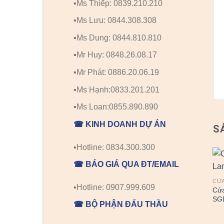
▪️Ms Thiếp: 0839.210.210
▪️Ms Lưu: 0844.308.308
▪️Ms Dung: 0844.810.810
▪️Mr Huy: 0848.26.08.17
▪️Mr Phát: 0886.20.06.19
▪️Ms Hạnh:0833.201.201
▪️Ms Loan:0855.890.890
☎ KINH DOANH DỰ ÁN
S
▪️Hotline: 0834.300.300
☎ BÁO GIÁ QUA ĐT/EMAIL
CỬA GỖ MDF LAMINATE
CỬA GỖ MDF LAMINATE
CỬA
▪️Hotline: 0907.999.609
Cửa gỗ MDF Laminate
Cửa gỗ MDF Laminate
Cử
SGD M1
SGD L4
SG
☎ BỘ PHẬN ĐẤU THẦU