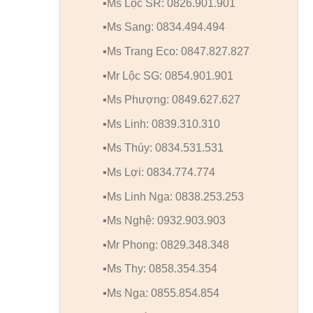
▪️Ms Lộc SR: 0826.901.901
▪️Ms Sang: 0834.494.494
▪️Ms Trang Eco: 0847.827.827
▪️Mr Lộc SG: 0854.901.901
▪️Ms Phượng: 0849.627.627
▪️Ms Linh: 0839.310.310
▪️Ms Thúy: 0834.531.531
▪️Ms Lợi: 0834.774.774
▪️Ms Linh Nga: 0838.253.253
▪️Ms Nghệ: 0932.903.903
▪️Mr Phong: 0829.348.348
▪️Ms Thy: 0858.354.354
▪️Ms Nga: 0855.854.854