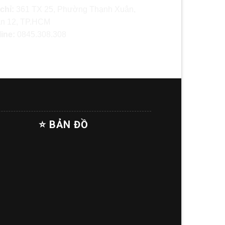
 chỉ:
361 TX 25, Phường Thạnh Xuân,
n 12, TP.HCM
line:
0845.308.308
⭐ BẢN ĐỒ