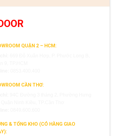
DOOR
OWROOM QUẬN 2 – HCM:
 chỉ:
669 Đỗ Xuân Hợp, P. Phước Long B,
n 9, TP.HCM
line:
0853.400.400
OWROOM CẦN THƠ:
 chỉ:
94C Đường 3 tháng 2, Phường Hưng
, Quận Ninh Kiều, TP.Cần Thơ
line:
0849.600.600
NG & TỔNG KHO (CÓ HÀNG GIAO
Y):