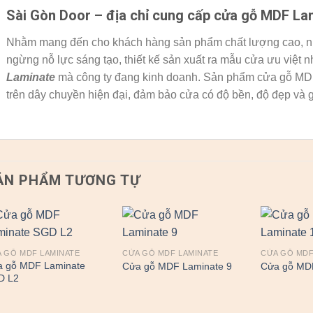
Sài Gòn Door – địa chỉ cung cấp cửa
gỗ
MDF Lam
Nhằm mang đến cho khách hàng sản phẩm chất lượng cao, 
ngừng nỗ lực sáng tạo, thiết kế sản xuất ra mẫu cửa ưu việt n
Laminate
mà công ty đang kinh doanh. Sản phẩm cửa gỗ MDF 
trên dây chuyền hiện đại, đảm bảo cửa có độ bền, độ đẹp và g
ẢN PHẨM TƯƠNG TỰ
 GỖ MDF LAMINATE
CỬA GỖ MDF LAMINATE
CỬA GỖ MDF
a gỗ MDF Laminate
Cửa gỗ MDF Laminate 9
Cửa gỗ MDF
D L2