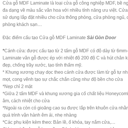
Cửa gỗ MDF Laminate là loại cửa gỗ công nghiệp MDF, bề ng
đa dạng về màu sắc vân hoa với nhiều tính năng ưu việt. C
sử dụng lắp đặt nhiều cho cửa thông phòng, cửa phòng ngủ,
phòng khách sạn…
Đặc điểm cấu tạo Cửa gỗ MDF Laminate
Sài Gòn Door
*
Cánh cửa: được cấu tạo từ 2 tấm gỗ MDF có độ dày từ 6mm
Laminate vân gỗ được ép với nhiệt độ 200 độ C và hút chân
đẹp, chống trầy xước, tạo tính thẩm mỹ.
* Khung xương chạy dọc theo cánh cửa được làm từ gỗ tự nhi
mọt, cong vênh tạo sự chắc chắn cũng như độ bền cho cửa
*Nẹp chỉ 2 mặt
*Giữa 2 tấm MDF và khung xương gia cố chất liệu Honeyco
âm, cách nhiệt cho cửa
*Ngoài ra còn có gioăng cao su được lắp trên khuôn cửa nhằm
quá trình vận hành êm ái, nhẹ nhàng
*Các phụ kiện kèm theo: Bản lề, ổ khóa, tay nắm cửa,…