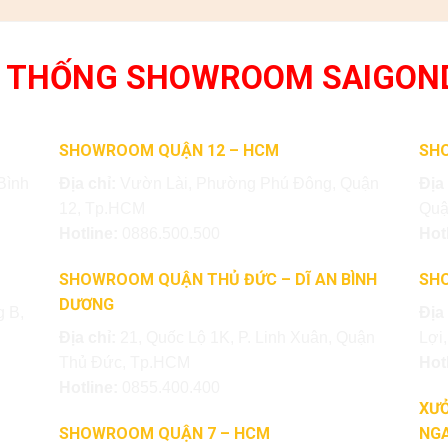
 THỐNG SHOWROOM SAIGON
SHOWROOM QUẬN 12 – HCM
SH
Bình
Địa chỉ:
Vườn Lài, Phường Phú Đông, Quận
Địa
12, Tp.HCM
Quậ
Hotline:
0886.500.500
Hot
SHOWROOM QUẬN THỦ ĐỨC – DĨ AN BÌNH
SH
DƯƠNG
 B,
Địa
Địa chỉ:
21, Quốc Lộ 1K, P. Linh Xuân, Quận
Lợi
Thủ Đức, Tp.HCM
Hot
Hotline:
0855.400.400
XƯỞ
SHOWROOM QUẬN 7 – HCM
NGA