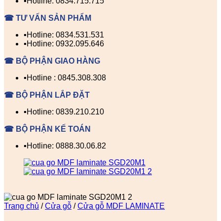
▪️Hotline: 0834.715.715
☎ TƯ VẤN SẢN PHẨM
▪️Hotline: 0834.531.531
▪️Hotline: 0932.095.646
☎ BỘ PHẬN GIAO HÀNG
▪️Hotline : 0845.308.308
☎ BỘ PHẬN LẮP ĐẶT
▪️Hotline: 0839.210.210
☎ BỘ PHẬN KẾ TOÁN
▪️Hotline: 0888.30.06.82
Trang chủ
/
Cửa gỗ
/
Cửa gỗ MDF LAMINATE