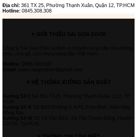
Địa chỉ:
361 TX 25, Phường Thạnh Xuân, Quận 12, TP.HCM
Hotline:
0845.308.308
⭐ GIỚI THIỆU SÀI GÒN DOOR
Công ty Sài Gòn Door là đơn vị chuyên cung cấp cửa chống
cháy, cửa gỗ, cửa nhựa hàng đầu Việt Nam.
Hotline:
0886.500.500
Email:
sales.saigondoor@gmail.com
⭐ HỆ THỐNG XƯỞNG SẢN XUẤT
Xưởng SX I:
Số 361 TX25, Phường Thạnh Xuân, Q12, TP.
HCM.
Xưởng SX II:
Số 60/3 Đường 9, KP2, P.An Bình, Biên Hòa,
Đồng Nai.
Xưởng SX III:
81 Võ Văn Bích, Xã Tân Thạnh Đông, Huyện
Củ Chi, Tp.HCM.
⭐ THÔNG TIN CẦN BIẾT