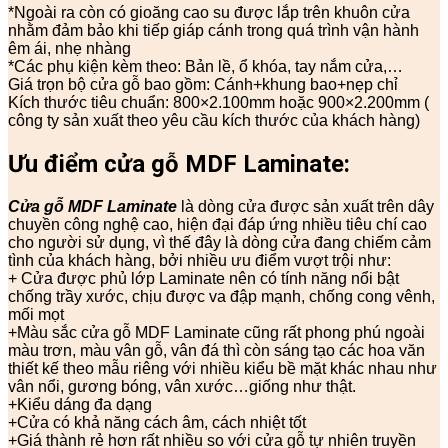
*Ngoài ra còn có gioăng cao su được lắp trên khuôn cửa
nhằm đảm bảo khi tiếp giáp cánh trong quá trình vận hành
êm ái, nhẹ nhàng
*Các phụ kiện kèm theo: Bản lề, ổ khóa, tay nắm cửa,…
Giá trọn bộ cửa gỗ bao gồm: Cánh+khung bao+nẹp chỉ
Kích thước tiêu chuẩn: 800×2.100mm hoặc 900×2.200mm (
công ty sản xuất theo yêu cầu kích thước của khách hàng)
Ưu điểm cửa gỗ
MDF Laminate:
Cửa gỗ MDF Laminate
là dòng cửa được sản xuất trên dây
chuyền công nghệ cao, hiện đại đáp ứng nhiều tiêu chí cao
cho người sử dụng, vì thế đây là dòng cửa đang chiếm cảm
tình của khách hàng, bởi nhiều ưu điểm vượt trội như:
+ Cửa được phủ lớp Laminate nên có tính năng nổi bật
chống trầy xước, chịu được va đập mạnh, chống cong vênh,
mối mọt
+Màu sắc cửa gỗ MDF Laminate cũng rất phong phú ngoài
màu trơn, màu vân gỗ, vân đá thì còn sáng tạo các hoa văn
thiết kế theo mẫu riêng với nhiều kiểu bề mặt khác nhau như
vân nổi, gương bóng, vân xước…giống như thật.
+Kiểu dáng đa dạng
+Cửa có khả năng cách âm, cách nhiệt tốt
+Giá thành rẻ hơn rất nhiều so với cửa gỗ tự nhiên truyền