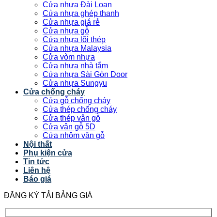
Cửa nhựa Đài Loan
Cửa nhựa ghép thanh
Cửa nhựa giá rẻ
Cửa nhựa gỗ
Cửa nhựa lõi thép
Cửa nhựa Malaysia
Cửa vòm nhựa
Cửa nhựa nhà tắm
Cửa nhựa Sài Gòn Door
Cửa nhựa Sungyu
Cửa chống cháy
Cửa gỗ chống cháy
Cửa thép chống cháy
Cửa thép vân gỗ
Cửa vân gỗ 5D
Cửa nhôm vân gỗ
Nội thất
Phụ kiện cửa
Tin tức
Liên hệ
Báo giá
ĐĂNG KÝ TẢI BẢNG GIÁ