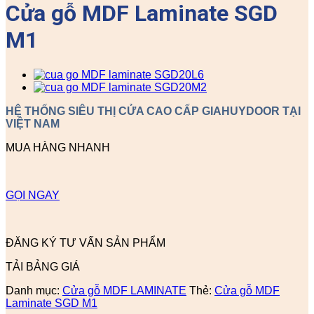
Cửa gỗ MDF Laminate SGD
M1
HỆ THỐNG SIÊU THỊ CỬA CAO CẤP GIAHUYDOOR TẠI
VIỆT NAM
MUA HÀNG NHANH
GỌI NGAY
ĐĂNG KÝ TƯ VẤN SẢN PHẨM
TẢI BẢNG GIÁ
Danh mục:
Cửa gỗ MDF LAMINATE
Thẻ:
Cửa gỗ MDF
Laminate SGD M1