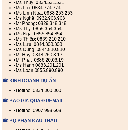
▪️Ms Thúy: 0834.531.531
▪️Ms Lợi: 0834.774.774
▪️Ms Linh Nga: 0838.253.253
▪️Ms Nghệ: 0932.903.903
▪️Mr Phong: 0829.348.348
▪️Ms Thy: 0858.354.354
▪️Ms Nga: 0855.854.854
▪️Ms Thiếp: 0839.210.210
▪️Ms Lưu: 0844.308.308
▪️Ms Dung: 0844.810.810
▪️Mr Huy: 0848.26.08.17
▪️Mr Phát: 0886.20.06.19
▪️Ms Hạnh:0833.201.201
▪️Ms Loan:0855.890.890
☎ KINH DOANH DỰ ÁN
▪️Hotline: 0834.300.300
☎ BÁO GIÁ QUA ĐT/EMAIL
▪️Hotline: 0907.999.609
☎ BỘ PHẬN ĐẤU THẦU