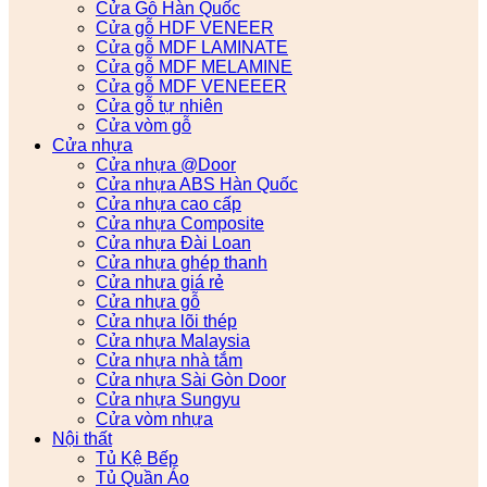
Cửa Gỗ Hàn Quốc
Cửa gỗ HDF VENEER
Cửa gỗ MDF LAMINATE
Cửa gỗ MDF MELAMINE
Cửa gỗ MDF VENEEER
Cửa gỗ tự nhiên
Cửa vòm gỗ
Cửa nhựa
Cửa nhựa @Door
Cửa nhựa ABS Hàn Quốc
Cửa nhựa cao cấp
Cửa nhựa Composite
Cửa nhựa Đài Loan
Cửa nhựa ghép thanh
Cửa nhựa giá rẻ
Cửa nhựa gỗ
Cửa nhựa lõi thép
Cửa nhựa Malaysia
Cửa nhựa nhà tắm
Cửa nhựa Sài Gòn Door
Cửa nhựa Sungyu
Cửa vòm nhựa
Nội thất
Tủ Kệ Bếp
Tủ Quần Áo