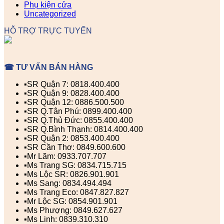
Phụ kiện cửa
Uncategorized
HỖ TRỢ TRỰC TUYẾN
☎ TƯ VẤN BÁN HÀNG
▪️SR Quận 7: 0818.400.400
▪️SR Quận 9: 0828.400.400
▪️SR Quận 12: 0886.500.500
▪️SR Q.Tân Phú: 0899.400.400
▪️SR Q.Thủ Đức: 0855.400.400
▪️SR Q.Bình Thạnh: 0814.400.400
▪️SR Quận 2: 0853.400.400
▪️SR Cần Thơ: 0849.600.600
▪️Mr Lãm: 0933.707.707
▪️Ms Trang SG: 0834.715.715
▪️Ms Lộc SR: 0826.901.901
▪️Ms Sang: 0834.494.494
▪️Ms Trang Eco: 0847.827.827
▪️Mr Lộc SG: 0854.901.901
▪️Ms Phượng: 0849.627.627
▪️Ms Linh: 0839.310.310