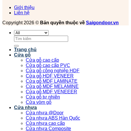
Giới thiệu
Liên hệ
Copyright 2026 ©
Bản quyền thuộc về
Saigondoor.vn
Tìm
kiếm:
Trang chủ
Cửa gỗ
Cửa gỗ cao cấp
Cửa gỗ cao cấp PVC
Cửa gỗ công nghiệp HDF
Cửa gỗ HDF VENEER
Cửa gỗ MDF LAMINATE
Cửa gỗ MDF MELAMINE
Cửa gỗ MDF VENEEER
Cửa gỗ tự nhiên
Cửa vòm gỗ
Cửa nhựa
Cửa nhựa @Door
Cửa nhựa ABS Hàn Quốc
Cửa nhựa cao cấp
Cửa nhựa Composite