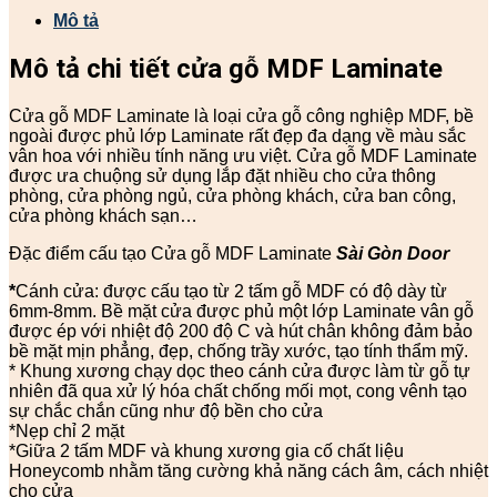
Mô tả
Mô tả chi tiết cửa gỗ
MDF Laminate
Cửa gỗ MDF Laminate là loại cửa gỗ công nghiệp MDF, bề
ngoài được phủ lớp Laminate rất đẹp đa dạng về màu sắc
vân hoa với nhiều tính năng ưu việt. Cửa gỗ MDF Laminate
được ưa chuộng sử dụng lắp đặt nhiều cho cửa thông
phòng, cửa phòng ngủ, cửa phòng khách, cửa ban công,
cửa phòng khách sạn…
Đặc điểm cấu tạo Cửa gỗ MDF Laminate
Sài Gòn Door
*
Cánh cửa: được cấu tạo từ 2 tấm gỗ MDF có độ dày từ
6mm-8mm. Bề mặt cửa được phủ một lớp Laminate vân gỗ
được ép với nhiệt độ 200 độ C và hút chân không đảm bảo
bề mặt mịn phẳng, đẹp, chống trầy xước, tạo tính thẩm mỹ.
* Khung xương chạy dọc theo cánh cửa được làm từ gỗ tự
nhiên đã qua xử lý hóa chất chống mối mọt, cong vênh tạo
sự chắc chắn cũng như độ bền cho cửa
*Nẹp chỉ 2 mặt
*Giữa 2 tấm MDF và khung xương gia cố chất liệu
Honeycomb nhằm tăng cường khả năng cách âm, cách nhiệt
cho cửa