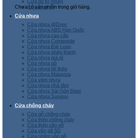
Cửa gỗ tự nhiên
Chưa có sản phẩm trong giỏ hàng.
Cửa vòm gỗ
Cửa nhựa
Cửa nhựa @Door
Cửa nhựa ABS Hàn Quốc
Cửa nhựa cao cấp
Cửa nhựa Composite
Cửa nhựa Đài Loan
Cửa nhựa ghép thanh
Cửa nhựa giá rẻ
Cửa nhựa gỗ
Cửa nhựa lõi thép
Cửa nhựa Malaysia
Cửa vòm nhựa
Cửa nhựa nhà tắm
Cửa nhựa Sài Gòn Door
Cửa nhựa Sungyu
Cửa chống cháy
Cửa gỗ chống cháy
Cửa thép chống cháy
Cửa thép vân gỗ
Cửa vân gỗ 5D
Cửa nhôm vân gỗ