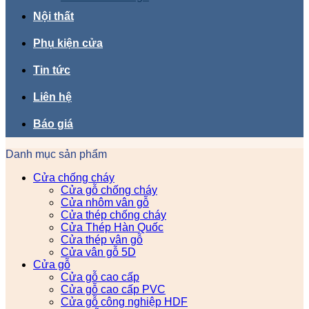
Nội thất
Phụ kiện cửa
Tin tức
Liên hệ
Báo giá
Danh mục sản phẩm
Cửa chống cháy
Cửa gỗ chống cháy
Cửa nhôm vân gỗ
Cửa thép chống cháy
Cửa Thép Hàn Quốc
Cửa thép vân gỗ
Cửa vân gỗ 5D
Cửa gỗ
Cửa gỗ cao cấp
Cửa gỗ cao cấp PVC
Cửa gỗ công nghiệp HDF