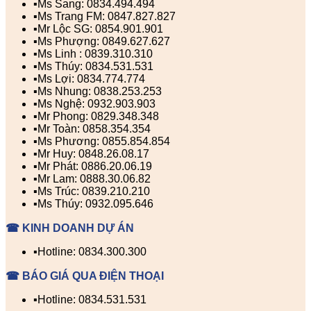
▪️Ms Sang: 0834.494.494
▪️Ms Trang FM: 0847.827.827
▪️Mr Lộc SG: 0854.901.901
▪️Ms Phượng: 0849.627.627
▪️Ms Linh : 0839.310.310
▪️Ms Thúy: 0834.531.531
▪️Ms Lợi: 0834.774.774
▪️Ms Nhung: 0838.253.253
▪️Ms Nghệ: 0932.903.903
▪️Mr Phong: 0829.348.348
▪️Mr Toàn: 0858.354.354
▪️Ms Phương: 0855.854.854
▪️Mr Huy: 0848.26.08.17
▪️Mr Phát: 0886.20.06.19
▪️Mr Lam: 0888.30.06.82
▪️Ms Trúc: 0839.210.210
▪️Ms Thúy: 0932.095.646
☎ KINH DOANH DỰ ÁN
▪️Hotline: 0834.300.300
☎ BÁO GIÁ QUA ĐIỆN THOẠI
▪️Hotline: 0834.531.531