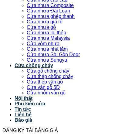
Cửa nhựa Composite
Cửa nhựa Đài Loan
Cửa nhựa ghép thanh
Cửa nhựa giá rẻ
Cửa nhựa gỗ
Cửa nhựa lõi thép
Cửa nhựa Malaysia
Cửa vòm nhựa
Cửa nhựa nhà tắm
Cửa nhựa Sài Gòn Door
Cửa nhựa Sungyu
Cửa chống cháy
Cửa gỗ chống cháy
Cửa thép chống cháy
Cửa thép vân gỗ
Cửa vân gỗ 5D
Cửa nhôm vân gỗ
Nội thất
Phụ kiện cửa
Tin tức
Liên hệ
Báo giá
ĐĂNG KÝ TẢI BẢNG GIÁ