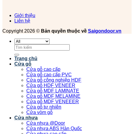
Giới thiệu
Liên hệ
Copyright 2026 ©
Bản quyền thuộc về
Saigondoor.vn
Tìm
kiếm:
Trang chủ
Cửa gỗ
Cửa gỗ cao cấp
Cửa gỗ cao cấp PVC
Cửa gỗ công nghiệp HDF
Cửa gỗ HDF VENEER
Cửa gỗ MDF LAMINATE
Cửa gỗ MDF MELAMINE
Cửa gỗ MDF VENEEER
Cửa gỗ tự nhiên
Cửa vòm gỗ
Cửa nhựa
Cửa nhựa @Door
Cửa nhựa ABS Hàn Quốc
Cửa nhựa cao cấp