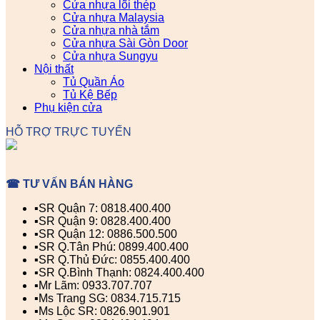
Cửa nhựa lõi thép
Cửa nhựa Malaysia
Cửa nhựa nhà tắm
Cửa nhựa Sài Gòn Door
Cửa nhựa Sungyu
Nội thất
Tủ Quần Áo
Tủ Kệ Bếp
Phụ kiện cửa
HỖ TRỢ TRỰC TUYẾN
☎ TƯ VẤN BÁN HÀNG
▪️SR Quận 7: 0818.400.400
▪️SR Quận 9: 0828.400.400
▪️SR Quận 12: 0886.500.500
▪️SR Q.Tân Phú: 0899.400.400
▪️SR Q.Thủ Đức: 0855.400.400
▪️SR Q.Bình Thạnh: 0824.400.400
▪️Mr Lãm: 0933.707.707
▪️Ms Trang SG: 0834.715.715
▪️Ms Lộc SR: 0826.901.901