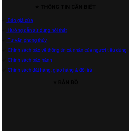
⭐ THÔNG TIN CẦN BIẾT
✅
Báo giá cửa
✅
Hướng dẫn sử dụng nội thất
✅
Tư vấn phong thủy
✅
Chính sách bảo vệ thông tin cá nhân của người tiêu dùng
✅
Chính sách bảo hành
✅
Chính sách đặt hàng, giao hàng & đổi trả
⭐ BẢN ĐỒ