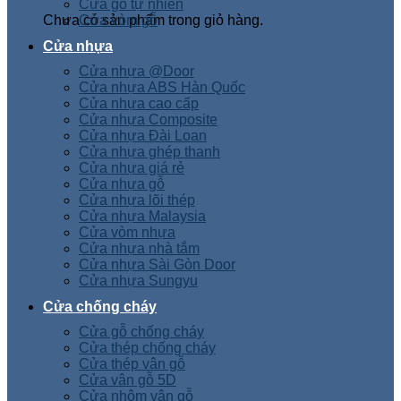
Cửa gỗ tự nhiên
Chưa có sản phẩm trong giỏ hàng.
Cửa vòm gỗ
Cửa nhựa
Cửa nhựa @Door
Cửa nhựa ABS Hàn Quốc
Cửa nhựa cao cấp
Cửa nhựa Composite
Cửa nhựa Đài Loan
Cửa nhựa ghép thanh
Cửa nhựa giá rẻ
Cửa nhựa gỗ
Cửa nhựa lõi thép
Cửa nhựa Malaysia
Cửa vòm nhựa
Cửa nhựa nhà tắm
Cửa nhựa Sài Gòn Door
Cửa nhựa Sungyu
Cửa chống cháy
Cửa gỗ chống cháy
Cửa thép chống cháy
Cửa thép vân gỗ
Cửa vân gỗ 5D
Cửa nhôm vân gỗ