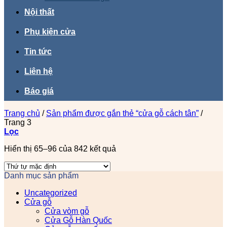
Nội thất
Phụ kiện cửa
Tin tức
Liên hệ
Báo giá
Trang chủ
/
Sản phẩm được gắn thẻ “cửa gỗ cách tân”
/
Trang 3
Lọc
Hiển thị 65–96 của 842 kết quả
Danh mục sản phẩm
Uncategorized
Cửa gỗ
Cửa vòm gỗ
Cửa Gỗ Hàn Quốc