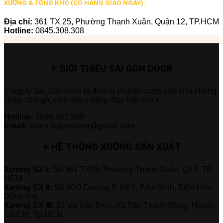
XƯỞNG & TỔNG KHO (CÓ HÀNG GIAO NGAY):
Địa chỉ:
361 TX 25, Phường Thạnh Xuân, Quận 12, TP.HCM
Hotline:
0845.308.308
⭐ GIỚI THIỆU SÀI GÒN DOOR
Công ty Sài Gòn Door là đơn vị chuyên cung cấp cửa chống
cháy, cửa gỗ, cửa nhựa hàng đầu Việt Nam.
Hotline:
0886.500.500
Email:
sales.saigondoor@gmail.com
⭐ HỆ THỐNG XƯỞNG SẢN XUẤT
Xưởng SX I:
Số 361 TX25, Phường Thạnh Xuân, Q12, TP.
HCM.
Xưởng SX II:
Số 60/3 Đường 9, KP2, P.An Bình, Biên Hòa,
Đồng Nai.
Xưởng SX III:
81 Võ Văn Bích, Xã Tân Thạnh Đông, Huyện
Củ Chi, Tp.HCM.