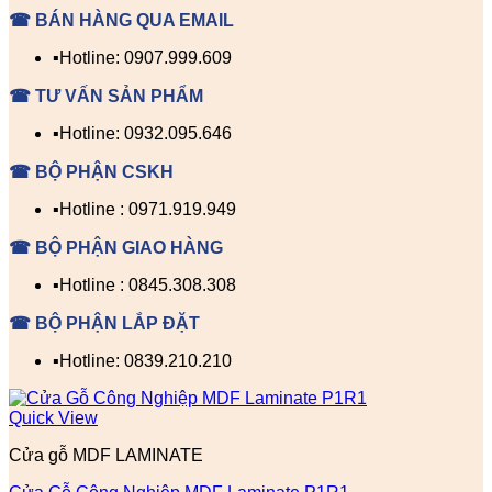
☎ BÁN HÀNG QUA EMAIL
▪️Hotline: 0907.999.609
☎ TƯ VẤN SẢN PHẨM
▪️Hotline: 0932.095.646
☎ BỘ PHẬN CSKH
▪️Hotline : 0971.919.949
☎ BỘ PHẬN GIAO HÀNG
▪️Hotline : 0845.308.308
☎ BỘ PHẬN LẮP ĐẶT
▪️Hotline: 0839.210.210
Quick View
Cửa gỗ MDF LAMINATE