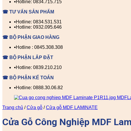
▪️Hotline: 0834.715.715
☎ TƯ VẤN SẢN PHẨM
▪️Hotline: 0834.531.531
▪️Hotline: 0932.095.646
☎ BỘ PHẬN GIAO HÀNG
▪️Hotline : 0845.308.308
☎ BỘ PHẬN LẮP ĐẶT
▪️Hotline: 0839.210.210
☎ BỘ PHẬN KẾ TOÁN
▪️Hotline: 0888.30.06.82
Trang chủ
/
Cửa gỗ
/
Cửa gỗ MDF LAMINATE
Cửa Gỗ Công Nghiệp MDF Lam