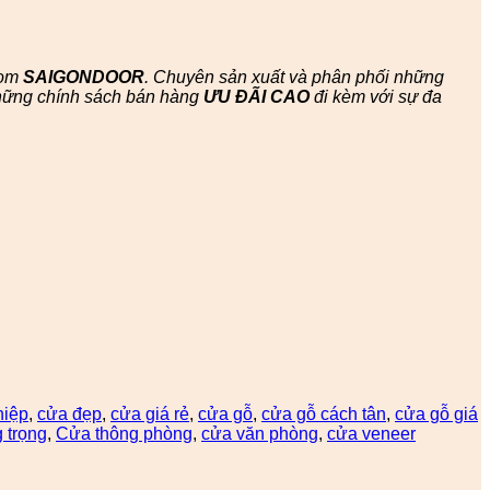
oom
SAIGONDOOR
. Chuyên sản xuất và phân phối những
hững chính sách bán hàng
ƯU ĐÃI
CAO
đi kèm với sự đa
hiệp
,
cửa đẹp
,
cửa giá rẻ
,
cửa gỗ
,
cửa gỗ cách tân
,
cửa gỗ giá
 trọng
,
Cửa thông phòng
,
cửa văn phòng
,
cửa veneer