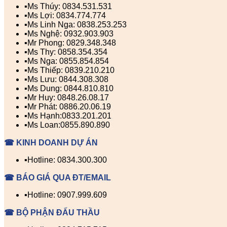
▪️Ms Thúy: 0834.531.531
▪️Ms Lợi: 0834.774.774
▪️Ms Linh Nga: 0838.253.253
▪️Ms Nghệ: 0932.903.903
▪️Mr Phong: 0829.348.348
▪️Ms Thy: 0858.354.354
▪️Ms Nga: 0855.854.854
▪️Ms Thiếp: 0839.210.210
▪️Ms Lưu: 0844.308.308
▪️Ms Dung: 0844.810.810
▪️Mr Huy: 0848.26.08.17
▪️Mr Phát: 0886.20.06.19
▪️Ms Hạnh:0833.201.201
▪️Ms Loan:0855.890.890
☎ KINH DOANH DỰ ÁN
▪️Hotline: 0834.300.300
☎ BÁO GIÁ QUA ĐT/EMAIL
▪️Hotline: 0907.999.609
☎ BỘ PHẬN ĐẤU THẦU