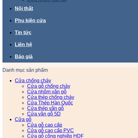
Nội thất
Phụ kiện cửa
Tin tức
Liên hệ
Báo giá
Danh mục sản phẩm
Cửa chống cháy
Cửa gỗ chống cháy
Cửa nhôm vân gỗ
Cửa thép chống cháy
Cửa Thép Hàn Quốc
Cửa thép vân gỗ
Cửa vân gỗ 5D
Cửa gỗ
Cửa gỗ cao cấp
Cửa gỗ cao cấp PVC
Cửa gỗ công nghiệp HDF