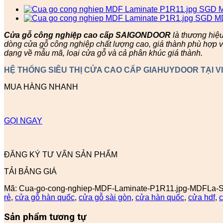
Cửa gỗ công nghiệp cao cấp SAIGONDOOR
là thương hiệ
dòng cửa gỗ công nghiệp chất lượng cao, giá thành phù hợp v
dạng về mẫu mã, loại cửa gỗ và cả phân khúc giá thành.
HỆ THỐNG SIÊU THỊ CỬA CAO CẤP GIAHUYDOOR TẠI V
MUA HÀNG NHANH
GỌI NGAY
ĐĂNG KÝ TƯ VẤN SẢN PHẨM
TẢI BẢNG GIÁ
Mã:
Cua-go-cong-nghiep-MDF-Laminate-P1R11.jpg-MDFLa-
rẻ
,
cửa gỗ hàn quốc
,
cửa gỗ sài gòn
,
cửa hàn quốc
,
cửa hdf
,
c
Sản phẩm tương tự