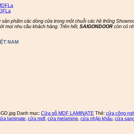
u sản phẩm các dòng cửa trong một chuỗi các hệ thống Showr
ới mọi nhu cầu khách hàng. Trên hết,
SAIGONDOOR
còn có n
IỆT NAM
SGD.jpg
Danh mục:
Cửa gỗ MDF LAMINATE
Thẻ:
cửa công ng
ửa laminate
,
cửa mdf
,
cửa melamine
,
cửa nhập khẩu
,
cửa sang