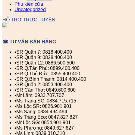
Phụ kiện cửa
Uncategorized
HỖ TRỢ TRỰC TUYẾN
☎ TƯ VẤN BÁN HÀNG
▪️SR Quận 7: 0818.400.400
▪️SR Quận 9: 0828.400.400
▪️SR Quận 12: 0886.500.500
▪️SR Q.Tân Phú: 0899.400.400
▪️SR Q.Thủ Đức: 0855.400.400
▪️SR Q.Bình Thạnh: 0814.400.400
▪️SR Quận 2: 0853.400.400
▪️SR Cần Thơ: 0849.600.600
▪️Mr Lãm: 0933.707.707
▪️Ms Trang SG: 0834.715.715
▪️Ms Lộc SR: 0826.901.901
▪️Ms Sang: 0834.494.494
▪️Ms Trang Eco: 0847.827.827
▪️Mr Lộc SG: 0854.901.901
▪️Ms Phượng: 0849.627.627
▪️Ms Linh: 0839.310.310