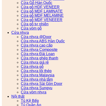
Cửa Gỗ Hàn Quốc
Cửa gỗ HDF VENEER
Cửa gỗ MDF LAMINATE
Cửa gỗ MDF MELAMINE
Cửa gỗ MDF VENEEER
Cửa gỗ tự nhiên
Cửa vòm gỗ
Cửa nhựa
Cửa nhựa @Door
Cửa nhựa ABS Hàn Quốc
Cửa nhựa cao cấp
Cửa nhựa Composite
Cửa nhựa Đài Loan
Cửa nhựa ghép thanh
Cửa nhựa giá rẻ
Cửa nhựa gỗ
Cửa nhựa lõi thép
Cửa nhựa Malaysia
Cửa nhựa nhà tắm
Cửa nhựa Sài Gòn Door
Cửa nhựa Sungyu
Cửa vòm nhựa
Nội thất
Tủ Kệ Bếp
Tủ Quần Áo