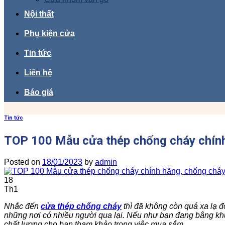
Nội thất
Phụ kiện cửa
Tin tức
Liên hệ
Báo giá
Tin tức
TOP 100 Mẫu cửa thép chống cháy chính
Posted on
18/01/2023
by
admin
18
Th1
Nhắc đến
cửa thép chống cháy
thì đã không còn quá xa lạ đ
những nơi có nhiều người qua lại. Nếu như bạn đang bâng khuâ
chất lượng cho bạn tham khảo trong việc mua sắm.