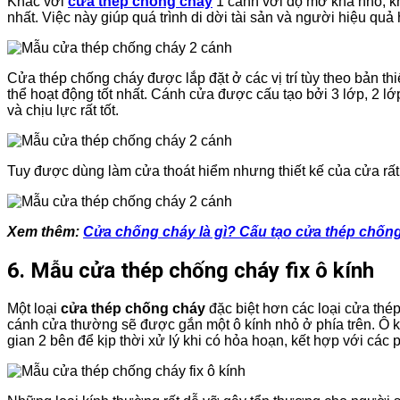
Khác với
cửa thép chống cháy
1 cánh với độ mở khá nhỏ, kh
nhất. Việc này giúp quá trình di dời tài sản và người hiệu qu
Cửa thép chống cháy được lắp đặt ở các vị trí tùy theo bản thi
thể hoạt động tốt nhất. Cánh cửa được cấu tạo bởi 3 lớp, 2 lớ
và chịu lực rất tốt.
Tuy được dùng làm cửa thoát hiểm nhưng thiết kế của cửa rất
Xem thêm:
Cửa chống cháy là gì? Cấu tạo cửa thép chốn
6. Mẫu cửa thép chống cháy fix ô kính
Một loại
cửa thép chống cháy
đặc biệt hơn các loại cửa thé
cánh cửa thường sẽ được gắn một ô kính nhỏ ở phía trên. Ô k
gian 2 bên để kịp thời xử lý khi có hỏa hoạn, kết hợp với các