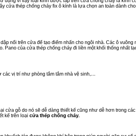
ử dụng vì vậy loại kính được lắp trên cửa chống cháy là kính 
ậy cửa thép chống cháy fix ô kính là lựa chọn an toàn dành cho
dập nổi trên cửa để tạo điểm nhấn cho ngôi nhà. Các ô vuông 
o. Pano của cửa thép chống cháy đi liền một khối thống nhất 
các vị trí như phòng tắm tắm nhà vệ sinh,…
ại cửa gỗ do nó sẽ dễ dàng thiết kế cũng như dễ hơn trong cá
t kế trên loại
cửa thép chống cháy.