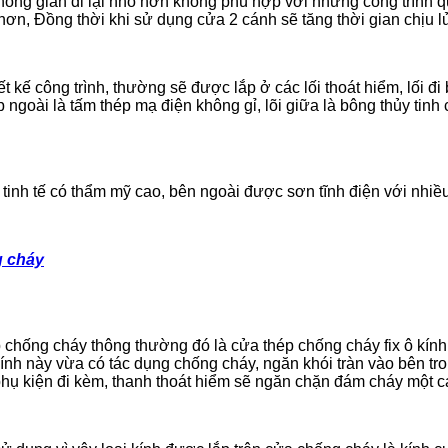
ông gian đi lại nhỏ hơn không phù hợp với những công trình qu
ả hơn, Đồng thời khi sử dụng cửa 2 cánh sẽ tăng thời gian chịu 
ết kế công trình, thường sẽ được lắp ở các lối thoát hiểm, lối 
p ngoài là tấm thép mạ điện không gỉ, lõi giữa là bông thủy ti
 tinh tế có thẩm mỹ cao, bên ngoài được sơn tĩnh điện với nhi
g cháy
p chống cháy thông thường đó là cửa thép chống cháy fix ô kính
ính này vừa có tác dụng chống cháy, ngăn khói tràn vào bên tr
 phụ kiện đi kèm, thanh thoát hiểm sẽ ngăn chặn đám cháy một cá