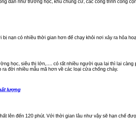
đông dân như trường học, khu chung cư, các công trình công cộ
i bị nạn có nhiều thời gian hơn để chạy khỏi nơi xảy ra hỏa ho
ờng học, siêu thị lớn,…. có rất nhiều người qua lại thì lại càn
cho ra đời nhiều mẫu mã hơn về các loại cửa chống cháy.
hất lượng
hất lên đến 120 phút. Với thời gian lâu như vậy sẽ hạn chế được