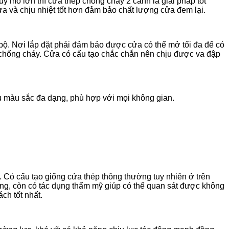
y mô lớn thì cửa thép chống cháy 2 cánh là giải pháp tốt
lửa và chịu nhiệt tốt hơn đảm bảo chất lượng cửa đem lại.
đi bộ. Nơi lắp đặt phải đảm bảo được cửa có thể mở tối đa để có
nh chống cháy. Cửa có cấu tạo chắc chắn nên chịu được va đập
ều màu sắc đa dạng, phù hợp với mọi không gian.
. Có cấu tạo giống cửa thép thông thường tuy nhiên ở trên
ong, còn có tác dụng thẩm mỹ giúp có thể quan sát được không
ch tốt nhất.