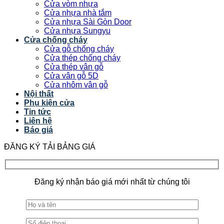
Cửa vòm nhựa
Cửa nhựa nhà tắm
Cửa nhựa Sài Gòn Door
Cửa nhựa Sungyu
Cửa chống cháy
Cửa gỗ chống cháy
Cửa thép chống cháy
Cửa thép vân gỗ
Cửa vân gỗ 5D
Cửa nhôm vân gỗ
Nội thất
Phụ kiện cửa
Tin tức
Liên hệ
Báo giá
ĐĂNG KÝ TẢI BẢNG GIÁ
Đăng ký nhận báo giá mới nhất từ chúng tôi