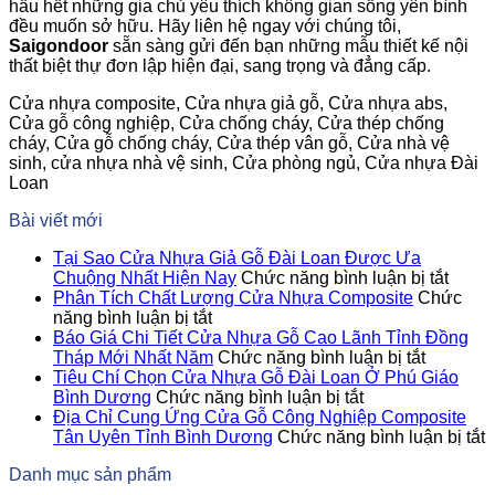
hầu hết những gia chủ yêu thích không gian sống yên bình
đều muốn sở hữu. Hãy liên hệ ngay với chúng tôi,
Saigondoor
sẵn sàng gửi đến bạn những mẫu thiết kế nội
thất biệt thự đơn lập hiện đại, sang trọng và đẳng cấp.
Cửa nhựa composite, Cửa nhựa giả gỗ, Cửa nhựa abs,
Cửa gỗ công nghiệp, Cửa chống cháy, Cửa thép chống
cháy, Cửa gỗ chống cháy, Cửa thép vân gỗ, Cửa nhà vệ
sinh, cửa nhựa nhà vệ sinh, Cửa phòng ngủ, Cửa nhựa Đài
Loan
Bài viết mới
Tại Sao Cửa Nhựa Giả Gỗ Đài Loan Được Ưa
ở
Chuộng Nhất Hiện Nay
Chức năng bình luận bị tắt
Tại
Phân Tích Chất Lượng Cửa Nhựa Composite
Chức
ở
Sao
năng bình luận bị tắt
Phân
Cửa
Báo Giá Chi Tiết Cửa Nhựa Gỗ Cao Lãnh Tỉnh Đồng
Tích
ở
Nhựa
Tháp Mới Nhất Năm
Chức năng bình luận bị tắt
Chất
Báo
Giả
Tiêu Chí Chọn Cửa Nhựa Gỗ Đài Loan Ở Phú Giáo
Lượng
ở
Giá
Gỗ
Bình Dương
Chức năng bình luận bị tắt
Cửa
Tiêu
Chi
Đài
Địa Chỉ Cung Ứng Cửa Gỗ Công Nghiệp Composite
Nhựa
Chí
Tiết
Loan
Tân Uyên Tỉnh Bình Dương
Chức năng bình luận bị tắt
Composite
Chọn
Cửa
Được
Đ
Danh mục sản phẩm
Cửa
Nhựa
Ưa
C