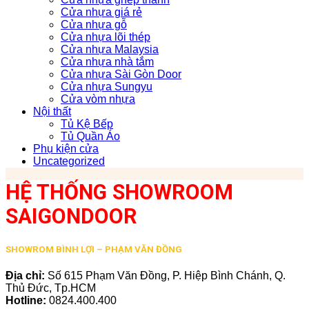
Cửa nhựa giá rẻ
Cửa nhựa gỗ
Cửa nhựa lõi thép
Cửa nhựa Malaysia
Cửa nhựa nhà tắm
Cửa nhựa Sài Gòn Door
Cửa nhựa Sungyu
Cửa vòm nhựa
Nội thất
Tủ Kệ Bếp
Tủ Quần Áo
Phụ kiện cửa
Uncategorized
HỆ THỐNG SHOWROOM
SAIGONDOOR
SHOWROM BÌNH LỢI – PHẠM VĂN ĐỒNG
Địa chỉ:
Số 615 Phạm Văn Đồng, P. Hiệp Bình Chánh, Q.
Thủ Đức, Tp.HCM
Hotline:
0824.400.400