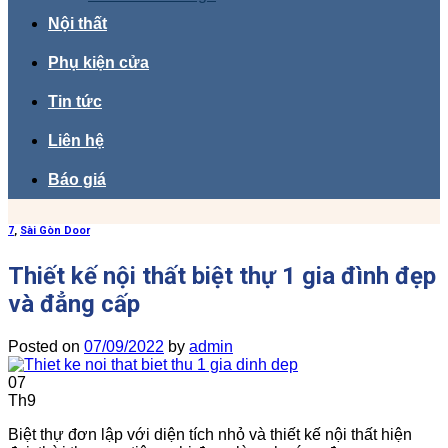
Nội thất
Phụ kiện cửa
Tin tức
Liên hệ
Báo giá
7
,
Sài Gòn Door
Thiết kế nội thất biệt thự 1 gia đình đẹp
và đẳng cấp
Posted on
07/09/2022
by
admin
07
Th9
Biệt thự đơn lập với diện tích nhỏ và thiết kế nội thất hiện