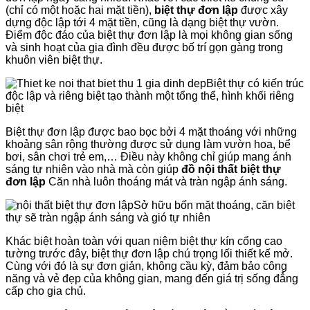
(chỉ có một hoặc hai mặt tiền),
biệt thự đơn lập
được xây
dựng độc lập tới 4 mặt tiền, cũng là dạng biệt thự vườn.
Điểm độc đáo của biệt thự đơn lập là mọi không gian sống
và sinh hoạt của gia đình đều được bố trí gọn gàng trong
khuôn viên biệt thự.
Biệt thự có kiến ​​trúc
độc lập và riêng biệt tạo thành một tổng thể, hình khối riêng
biệt
Biệt thự đơn lập được bao bọc bởi 4 mặt thoáng với những
khoảng sân rộng thường được sử dụng làm vườn hoa, bể
bơi, sân chơi trẻ em,… Điều này không chỉ giúp mang ánh
sáng tự nhiên vào nhà mà còn giúp
đồ nội thất
biệt thự
đơn lập
Căn nhà luôn thoáng mát và tràn ngập ánh sáng.
Sở hữu bốn mặt thoáng, căn biệt
thự sẽ tràn ngập ánh sáng và gió tự nhiên
Khác biệt hoàn toàn với quan niệm biệt thự kín cổng cao
tường trước đây, biệt thự đơn lập chú trọng lối thiết kế mở.
Cùng với đó là sự đơn giản, không cầu kỳ, đảm bảo công
năng và vẻ đẹp của không gian, mang đến giá trị sống đẳng
cấp cho gia chủ.