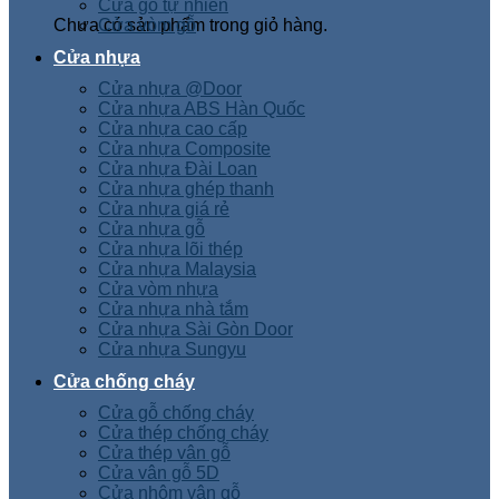
Cửa gỗ tự nhiên
Chưa có sản phẩm trong giỏ hàng.
Cửa vòm gỗ
Cửa nhựa
Cửa nhựa @Door
Cửa nhựa ABS Hàn Quốc
Cửa nhựa cao cấp
Cửa nhựa Composite
Cửa nhựa Đài Loan
Cửa nhựa ghép thanh
Cửa nhựa giá rẻ
Cửa nhựa gỗ
Cửa nhựa lõi thép
Cửa nhựa Malaysia
Cửa vòm nhựa
Cửa nhựa nhà tắm
Cửa nhựa Sài Gòn Door
Cửa nhựa Sungyu
Cửa chống cháy
Cửa gỗ chống cháy
Cửa thép chống cháy
Cửa thép vân gỗ
Cửa vân gỗ 5D
Cửa nhôm vân gỗ