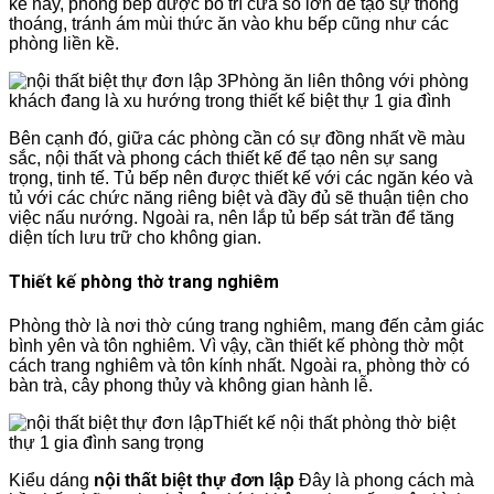
kế này, phòng bếp được bố trí cửa sổ lớn để tạo sự thông
thoáng, tránh ám mùi thức ăn vào khu bếp cũng như các
phòng liền kề.
Phòng ăn liên thông với phòng
khách đang là xu hướng trong thiết kế biệt thự 1 gia đình
Bên cạnh đó, giữa các phòng cần có sự đồng nhất về màu
sắc, nội thất và phong cách thiết kế để tạo nên sự sang
trọng, tinh tế. Tủ bếp nên được thiết kế với các ngăn kéo và
tủ với các chức năng riêng biệt và đầy đủ sẽ thuận tiện cho
việc nấu nướng. Ngoài ra, nên lắp tủ bếp sát trần để tăng
diện tích lưu trữ cho không gian.
Thiết kế phòng thờ trang nghiêm
Phòng thờ là nơi thờ cúng trang nghiêm, mang đến cảm giác
bình yên và tôn nghiêm. Vì vậy, cần thiết kế phòng thờ một
cách trang nghiêm và tôn kính nhất. Ngoài ra, phòng thờ có
bàn trà, cây phong thủy và không gian hành lễ.
Thiết kế nội thất phòng thờ biệt
thự 1 gia đình sang trọng
Kiểu dáng
nội thất biệt thự đơn lập
Đây là phong cách mà