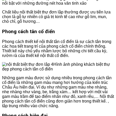
nổi bật với những đường nét hoa văn tinh xảo
Chất liệu nội thất biệt thự đơn lập thường được ưu tiên lựa
chọn là gỗ tự nhiên có giá trị kinh tế cao như gỗ lim, mun,
chò chỉ, gỗ hương…
Phong cách tân cổ điển
Phong cách thiết kế nội thất tân cổ điển là sự cách tân trong
các họa tiết trang trí của phong cách cổ điển chính thống.
Thiết kế này chủ yếu nhằm lược bỏ những chi tiết cầu kỳ,
rườm rà của thiết kế nội thất cổ điển.
Hình ảnh phòng khách biệt thự
đẹp phong cách tân cổ điển
Những gam màu được sử dụng nhiều trong phong cách tân
cổ điển là những gam màu mang hơi hướng của kiến ​​trúc
Châu Âu hiện đại. Ví dụ như những gam màu nhẹ nhàng,
nhẹ nhàng như vàng, be, trắng xám… kết hợp với một vài
gam màu trầm để tạo điểm nhấn như đỏ, xanh rêu,… Nội thất
phong cách tân cổ điển cũng đơn giản hơn trong thiết kế. ,
tập trung nhiều vào chức năng.
Phong cách hiện đại