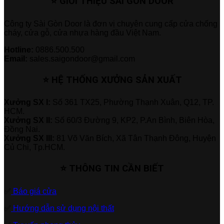
⭐ GIỚI THIỆU SÀI GÒN DOOR
Công ty Sài Gòn Door là đơn vị chuyên cung cấp cửa chống
cháy, cửa gỗ, cửa nhựa hàng đầu Việt Nam.
Hotline:
0886.500.500
Email:
sales.saigondoor@gmail.com
⭐ HỆ THỐNG XƯỞNG SẢN XUẤT
Xưởng SX I:
Số 361 TX25, Phường Thạnh Xuân, Q12, TP.
HCM.
Xưởng SX II:
Số 60/3 Đường 9, KP2, P.An Bình, Biên Hòa,
Đồng Nai.
Xưởng SX III:
81 Võ Văn Bích, Xã Tân Thạnh Đông, Huyện
Củ Chi, Tp.HCM.
⭐ THÔNG TIN CẦN BIẾT
✅
Báo giá cửa
✅
Hướng dẫn sử dụng nội thất