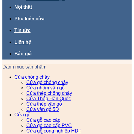
Nội thất
Phụ kiện cửa
Tin tức
Liên hệ
Báo giá
Danh mục sản phẩm
Cửa chống cháy
Cửa gỗ chống cháy
Cửa nhôm vân gỗ
Cửa thép chống cháy
Cửa Thép Hàn Quốc
Cửa thép vân gỗ
Cửa vân gỗ 5D
Cửa gỗ
Cửa gỗ cao cấp
Cửa gỗ cao cấp PVC
Cửa gỗ công nghiệp HDF