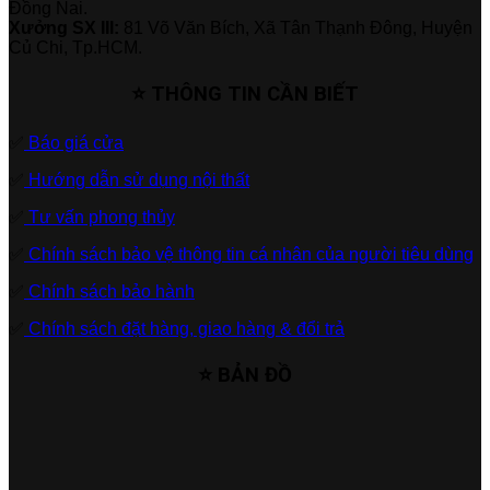
Đồng Nai.
Xưởng SX III:
81 Võ Văn Bích, Xã Tân Thạnh Đông, Huyện
Củ Chi, Tp.HCM.
⭐ THÔNG TIN CẦN BIẾT
✅
Báo giá cửa
✅
Hướng dẫn sử dụng nội thất
✅
Tư vấn phong thủy
✅
Chính sách bảo vệ thông tin cá nhân của người tiêu dùng
✅
Chính sách bảo hành
✅
Chính sách đặt hàng, giao hàng & đổi trả
⭐ BẢN ĐỒ