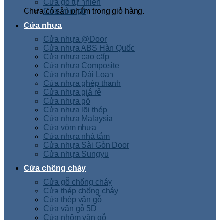
Cửa gỗ tự nhiên
Chưa có sản phẩm trong giỏ hàng.
Cửa vòm gỗ
Cửa nhựa
Cửa nhựa @Door
Cửa nhựa ABS Hàn Quốc
Cửa nhựa cao cấp
Cửa nhựa Composite
Cửa nhựa Đài Loan
Cửa nhựa ghép thanh
Cửa nhựa giá rẻ
Cửa nhựa gỗ
Cửa nhựa lõi thép
Cửa nhựa Malaysia
Cửa vòm nhựa
Cửa nhựa nhà tắm
Cửa nhựa Sài Gòn Door
Cửa nhựa Sungyu
Cửa chống cháy
Cửa gỗ chống cháy
Cửa thép chống cháy
Cửa thép vân gỗ
Cửa vân gỗ 5D
Cửa nhôm vân gỗ