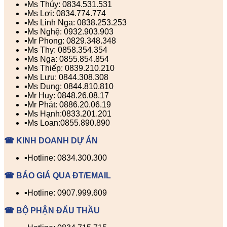
▪️Ms Thúy: 0834.531.531
▪️Ms Lợi: 0834.774.774
▪️Ms Linh Nga: 0838.253.253
▪️Ms Nghệ: 0932.903.903
▪️Mr Phong: 0829.348.348
▪️Ms Thy: 0858.354.354
▪️Ms Nga: 0855.854.854
▪️Ms Thiếp: 0839.210.210
▪️Ms Lưu: 0844.308.308
▪️Ms Dung: 0844.810.810
▪️Mr Huy: 0848.26.08.17
▪️Mr Phát: 0886.20.06.19
▪️Ms Hạnh:0833.201.201
▪️Ms Loan:0855.890.890
☎ KINH DOANH DỰ ÁN
▪️Hotline: 0834.300.300
☎ BÁO GIÁ QUA ĐT/EMAIL
▪️Hotline: 0907.999.609
☎ BỘ PHẬN ĐẤU THẦU