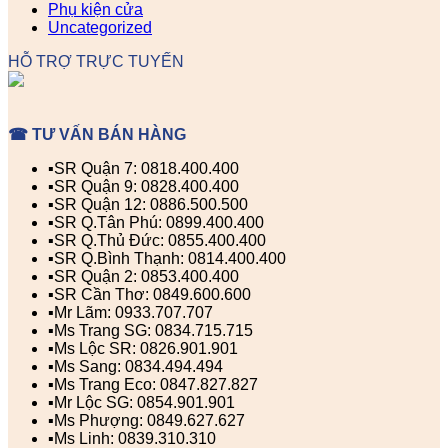
Phụ kiện cửa
Uncategorized
HỖ TRỢ TRỰC TUYẾN
☎ TƯ VẤN BÁN HÀNG
▪️SR Quận 7: 0818.400.400
▪️SR Quận 9: 0828.400.400
▪️SR Quận 12: 0886.500.500
▪️SR Q.Tân Phú: 0899.400.400
▪️SR Q.Thủ Đức: 0855.400.400
▪️SR Q.Bình Thạnh: 0814.400.400
▪️SR Quận 2: 0853.400.400
▪️SR Cần Thơ: 0849.600.600
▪️Mr Lãm: 0933.707.707
▪️Ms Trang SG: 0834.715.715
▪️Ms Lộc SR: 0826.901.901
▪️Ms Sang: 0834.494.494
▪️Ms Trang Eco: 0847.827.827
▪️Mr Lộc SG: 0854.901.901
▪️Ms Phượng: 0849.627.627
▪️Ms Linh: 0839.310.310