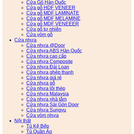
Cửa Gỗ Hàn Quốc
Cửa gỗ HDF VENEER
Cửa gỗ MDF LAMINATE
Cửa gỗ MDF MELAMINE
Cửa gỗ MDF VENEEER
Cửa gỗ tự nhiên
Cửa vòm gỗ
Cửa nhựa
Cửa nhựa @Door
Cửa nhựa ABS Hàn Quốc
Cửa nhựa cao cấp
Cửa nhựa Composite
Cửa nhựa Đài Loan
Cửa nhựa ghép thanh
Cửa nhựa giá rẻ
Cửa nhựa gỗ
Cửa nhựa lõi thép
Cửa nhựa Malaysia
Cửa nhựa nhà tắm
Cửa nhựa Sài Gòn Door
Cửa nhựa Sungyu
Cửa vòm nhựa
Nội thất
Tủ Kệ Bếp
Tủ Quần Áo