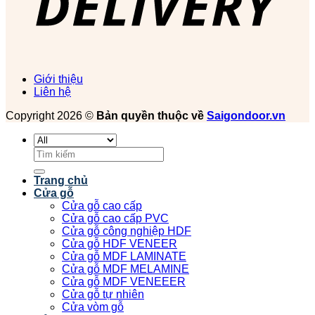
Giới thiệu
Liên hệ
Copyright 2026 ©
Bản quyền thuộc về
Saigondoor.vn
Tìm
kiếm:
Trang chủ
Cửa gỗ
Cửa gỗ cao cấp
Cửa gỗ cao cấp PVC
Cửa gỗ công nghiệp HDF
Cửa gỗ HDF VENEER
Cửa gỗ MDF LAMINATE
Cửa gỗ MDF MELAMINE
Cửa gỗ MDF VENEEER
Cửa gỗ tự nhiên
Cửa vòm gỗ