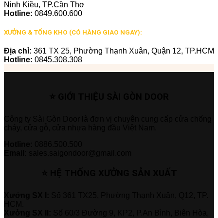
Ninh Kiều, TP.Cần Thơ
Hotline:
0849.600.600
XƯỞNG & TỔNG KHO (CÓ HÀNG GIAO NGAY):
Địa chỉ:
361 TX 25, Phường Thạnh Xuân, Quận 12, TP.HCM
Hotline:
0845.308.308
⭐ GIỚI THIỆU SÀI GÒN DOOR
Công ty Sài Gòn Door là đơn vị chuyên cung cấp cửa chống
cháy, cửa gỗ, cửa nhựa hàng đầu Việt Nam.
Hotline:
0886.500.500
Email:
sales.saigondoor@gmail.com
⭐ HỆ THỐNG XƯỞNG SẢN XUẤT
Xưởng SX I:
Số 361 TX25, Phường Thạnh Xuân, Q12, TP.
HCM.
Xưởng SX II:
Số 60/3 Đường 9, KP2, P.An Bình, Biên Hòa,