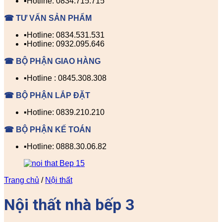
▪️Hotline: 0834.715.715
☎ TƯ VẤN SẢN PHẨM
▪️Hotline: 0834.531.531
▪️Hotline: 0932.095.646
☎ BỘ PHẬN GIAO HÀNG
▪️Hotline : 0845.308.308
☎ BỘ PHẬN LẮP ĐẶT
▪️Hotline: 0839.210.210
☎ BỘ PHẬN KẾ TOÁN
▪️Hotline: 0888.30.06.82
Trang chủ
/
Nội thất
Nội thất nhà bếp 3