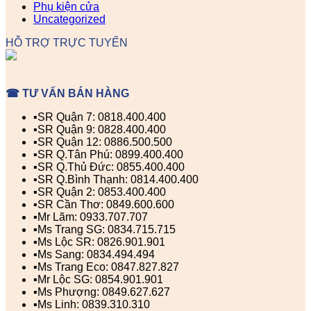
Phụ kiện cửa
Uncategorized
HỖ TRỢ TRỰC TUYẾN
☎ TƯ VẤN BÁN HÀNG
▪️SR Quận 7: 0818.400.400
▪️SR Quận 9: 0828.400.400
▪️SR Quận 12: 0886.500.500
▪️SR Q.Tân Phú: 0899.400.400
▪️SR Q.Thủ Đức: 0855.400.400
▪️SR Q.Bình Thạnh: 0814.400.400
▪️SR Quận 2: 0853.400.400
▪️SR Cần Thơ: 0849.600.600
▪️Mr Lãm: 0933.707.707
▪️Ms Trang SG: 0834.715.715
▪️Ms Lộc SR: 0826.901.901
▪️Ms Sang: 0834.494.494
▪️Ms Trang Eco: 0847.827.827
▪️Mr Lộc SG: 0854.901.901
▪️Ms Phượng: 0849.627.627
▪️Ms Linh: 0839.310.310