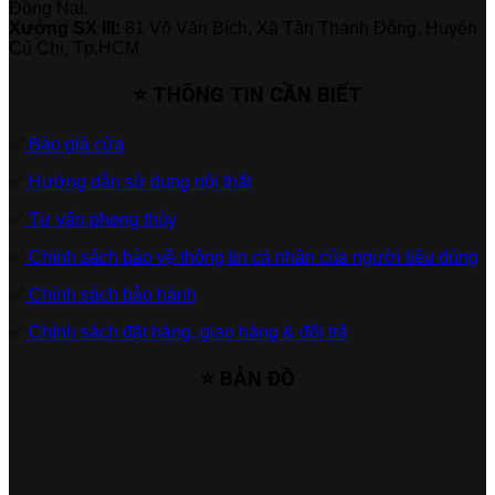
Đồng Nai.
Xưởng SX III:
81 Võ Văn Bích, Xã Tân Thạnh Đông, Huyện
Củ Chi, Tp.HCM.
⭐ THÔNG TIN CẦN BIẾT
✅
Báo giá cửa
✅
Hướng dẫn sử dụng nội thất
✅
Tư vấn phong thủy
✅
Chính sách bảo vệ thông tin cá nhân của người tiêu dùng
✅
Chính sách bảo hành
✅
Chính sách đặt hàng, giao hàng & đổi trả
⭐ BẢN ĐỒ