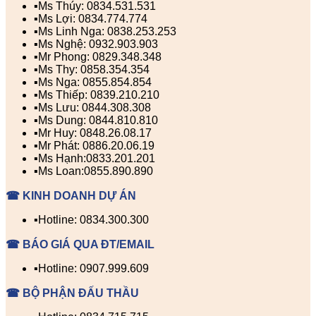
▪️Ms Thúy: 0834.531.531
▪️Ms Lợi: 0834.774.774
▪️Ms Linh Nga: 0838.253.253
▪️Ms Nghệ: 0932.903.903
▪️Mr Phong: 0829.348.348
▪️Ms Thy: 0858.354.354
▪️Ms Nga: 0855.854.854
▪️Ms Thiếp: 0839.210.210
▪️Ms Lưu: 0844.308.308
▪️Ms Dung: 0844.810.810
▪️Mr Huy: 0848.26.08.17
▪️Mr Phát: 0886.20.06.19
▪️Ms Hạnh:0833.201.201
▪️Ms Loan:0855.890.890
☎ KINH DOANH DỰ ÁN
▪️Hotline: 0834.300.300
☎ BÁO GIÁ QUA ĐT/EMAIL
▪️Hotline: 0907.999.609
☎ BỘ PHẬN ĐẤU THẦU