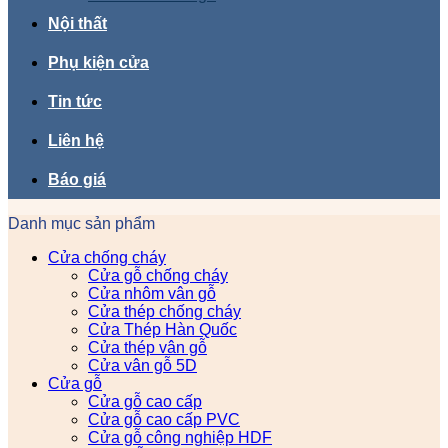
Nội thất
Phụ kiện cửa
Tin tức
Liên hệ
Báo giá
Danh mục sản phẩm
Cửa chống cháy
Cửa gỗ chống cháy
Cửa nhôm vân gỗ
Cửa thép chống cháy
Cửa Thép Hàn Quốc
Cửa thép vân gỗ
Cửa vân gỗ 5D
Cửa gỗ
Cửa gỗ cao cấp
Cửa gỗ cao cấp PVC
Cửa gỗ công nghiệp HDF