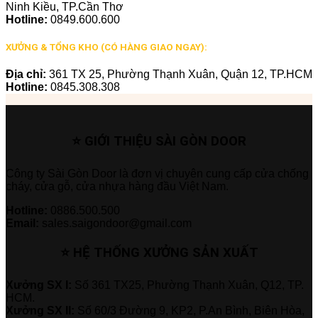
Ninh Kiều, TP.Cần Thơ
Hotline:
0849.600.600
XƯỞNG & TỔNG KHO (CÓ HÀNG GIAO NGAY):
Địa chỉ:
361 TX 25, Phường Thạnh Xuân, Quận 12, TP.HCM
Hotline:
0845.308.308
⭐ GIỚI THIỆU SÀI GÒN DOOR
Công ty Sài Gòn Door là đơn vị chuyên cung cấp cửa chống
cháy, cửa gỗ, cửa nhựa hàng đầu Việt Nam.
Hotline:
0886.500.500
Email:
sales.saigondoor@gmail.com
⭐ HỆ THỐNG XƯỞNG SẢN XUẤT
Xưởng SX I:
Số 361 TX25, Phường Thạnh Xuân, Q12, TP.
HCM.
Xưởng SX II:
Số 60/3 Đường 9, KP2, P.An Bình, Biên Hòa,