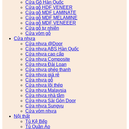
Cửa Gỗ Hàn Quốc
Cửa gỗ HDF VENEER
Cửa gỗ MDF LAMINATE
Cửa gỗ MDF MELAMINE
Cửa gỗ MDF VENEEER
Cửa gỗ tự nhiên
Cửa vòm gỗ
Cửa nhựa
Cửa nhựa @Door
Cửa nhựa ABS Hàn Quốc
Cửa nhựa cao cấp
Cửa nhựa Composite
Cửa nhựa Đài Loan
Cửa nhựa ghép thanh
Cửa nhựa giá rẻ
Cửa nhựa gỗ
Cửa nhựa lõi thép
Cửa nhựa Malaysia
Cửa nhựa nhà tắm
Cửa nhựa Sài Gòn Door
Cửa nhựa Sungyu
Cửa vòm nhựa
Nội thất
Tủ Kệ Bếp
Tủ Quần Áo