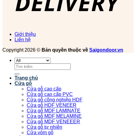
Giới thiệu
Liên hệ
Copyright 2026 ©
Bản quyền thuộc về
Saigondoor.vn
Tìm
kiếm:
Trang chủ
Cửa gỗ
Cửa gỗ cao cấp
Cửa gỗ cao cấp PVC
Cửa gỗ công nghiệp HDF
Cửa gỗ HDF VENEER
Cửa gỗ MDF LAMINATE
Cửa gỗ MDF MELAMINE
Cửa gỗ MDF VENEEER
Cửa gỗ tự nhiên
Cửa vòm gỗ