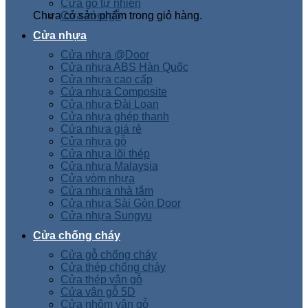
Cửa gỗ tự nhiên
Chưa có sản phẩm trong giỏ hàng.
Cửa vòm gỗ
Cửa nhựa
Cửa nhựa @Door
Cửa nhựa ABS Hàn Quốc
Cửa nhựa cao cấp
Cửa nhựa Composite
Cửa nhựa Đài Loan
Cửa nhựa ghép thanh
Cửa nhựa giá rẻ
Cửa nhựa gỗ
Cửa nhựa lõi thép
Cửa nhựa Malaysia
Cửa vòm nhựa
Cửa nhựa nhà tắm
Cửa nhựa Sài Gòn Door
Cửa nhựa Sungyu
Cửa chống cháy
Cửa gỗ chống cháy
Cửa thép chống cháy
Cửa thép vân gỗ
Cửa vân gỗ 5D
Cửa nhôm vân gỗ