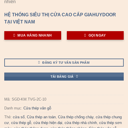
nhiên
HỆ THỐNG SIÊU THỊ CỬA CAO CẤP GIAHUYDOOR
TẠI VIỆT NAM
MUA HÀNG NHANH
GỌI NGAY
ĐĂNG KÝ TƯ VẤN SẢN PHẨM
TẢI BẢNG GIÁ
Mã:
SGD-KM.TVG-2C-10
Danh mục:
Cửa thép vân gỗ
Thẻ:
cửa sổ
,
Cửa thép an toàn
,
Cửa thép chống cháy
,
cửa thép chung
cư
,
cửa thép gỗ
,
cửa thép hiện đại
,
cửa thép nhà chính
,
cửa thép sơn