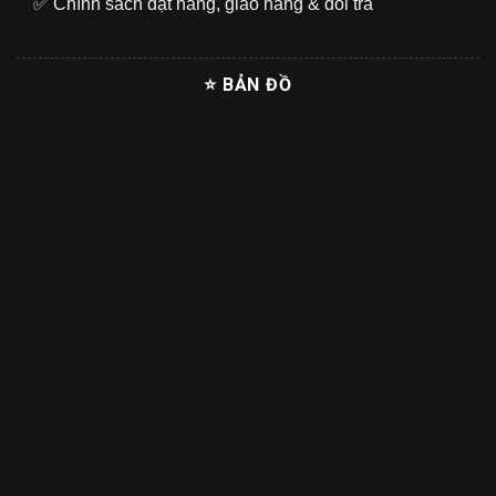
✅
Chính sách đặt hàng, giao hàng & đổi trả
⭐ BẢN ĐỒ