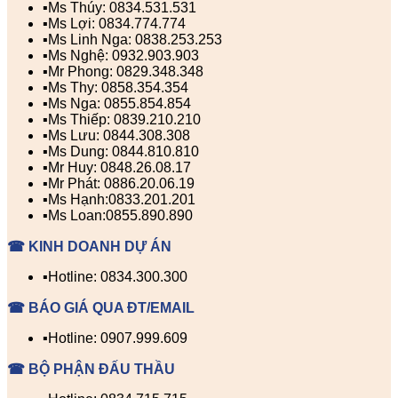
▪️Ms Thúy: 0834.531.531
▪️Ms Lợi: 0834.774.774
▪️Ms Linh Nga: 0838.253.253
▪️Ms Nghệ: 0932.903.903
▪️Mr Phong: 0829.348.348
▪️Ms Thy: 0858.354.354
▪️Ms Nga: 0855.854.854
▪️Ms Thiếp: 0839.210.210
▪️Ms Lưu: 0844.308.308
▪️Ms Dung: 0844.810.810
▪️Mr Huy: 0848.26.08.17
▪️Mr Phát: 0886.20.06.19
▪️Ms Hạnh:0833.201.201
▪️Ms Loan:0855.890.890
☎ KINH DOANH DỰ ÁN
▪️Hotline: 0834.300.300
☎ BÁO GIÁ QUA ĐT/EMAIL
▪️Hotline: 0907.999.609
☎ BỘ PHẬN ĐẤU THẦU