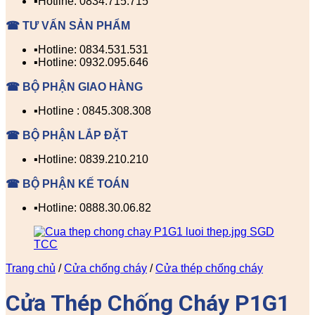
▪️Hotline: 0834.715.715
☎ TƯ VẤN SẢN PHẨM
▪️Hotline: 0834.531.531
▪️Hotline: 0932.095.646
☎ BỘ PHẬN GIAO HÀNG
▪️Hotline : 0845.308.308
☎ BỘ PHẬN LẮP ĐẶT
▪️Hotline: 0839.210.210
☎ BỘ PHẬN KẾ TOÁN
▪️Hotline: 0888.30.06.82
Trang chủ
/
Cửa chống cháy
/
Cửa thép chống cháy
Cửa Thép Chống Cháy P1G1