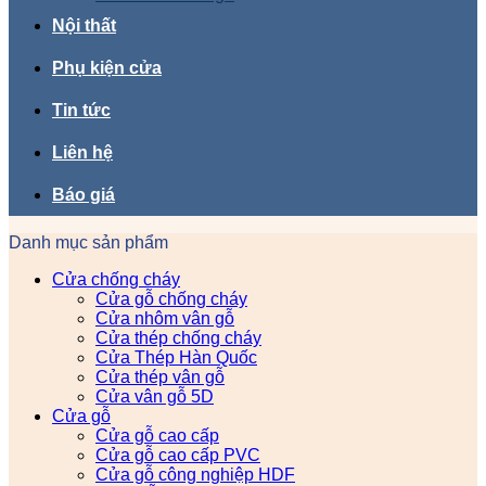
Nội thất
Phụ kiện cửa
Tin tức
Liên hệ
Báo giá
Danh mục sản phẩm
Cửa chống cháy
Cửa gỗ chống cháy
Cửa nhôm vân gỗ
Cửa thép chống cháy
Cửa Thép Hàn Quốc
Cửa thép vân gỗ
Cửa vân gỗ 5D
Cửa gỗ
Cửa gỗ cao cấp
Cửa gỗ cao cấp PVC
Cửa gỗ công nghiệp HDF