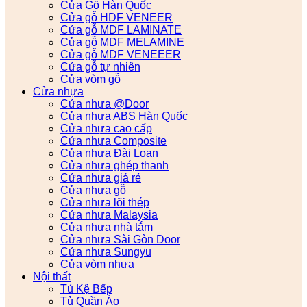
Cửa Gỗ Hàn Quốc
Cửa gỗ HDF VENEER
Cửa gỗ MDF LAMINATE
Cửa gỗ MDF MELAMINE
Cửa gỗ MDF VENEEER
Cửa gỗ tự nhiên
Cửa vòm gỗ
Cửa nhựa
Cửa nhựa @Door
Cửa nhựa ABS Hàn Quốc
Cửa nhựa cao cấp
Cửa nhựa Composite
Cửa nhựa Đài Loan
Cửa nhựa ghép thanh
Cửa nhựa giá rẻ
Cửa nhựa gỗ
Cửa nhựa lõi thép
Cửa nhựa Malaysia
Cửa nhựa nhà tắm
Cửa nhựa Sài Gòn Door
Cửa nhựa Sungyu
Cửa vòm nhựa
Nội thất
Tủ Kệ Bếp
Tủ Quần Áo