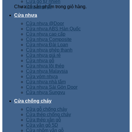
Cửa gỗ tự nhiên
Chưa có sản phẩm trong giỏ hàng.
Cửa vòm gỗ
Cửa nhựa
Cửa nhựa @Door
Cửa nhựa ABS Hàn Quốc
Cửa nhựa cao cấp
Cửa nhựa Composite
Cửa nhựa Đài Loan
Cửa nhựa ghép thanh
Cửa nhựa giá rẻ
Cửa nhựa gỗ
Cửa nhựa lõi thép
Cửa nhựa Malaysia
Cửa vòm nhựa
Cửa nhựa nhà tắm
Cửa nhựa Sài Gòn Door
Cửa nhựa Sungyu
Cửa chống cháy
Cửa gỗ chống cháy
Cửa thép chống cháy
Cửa thép vân gỗ
Cửa vân gỗ 5D
Cửa nhôm vân gỗ