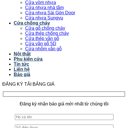
Cửa vòm nhựa
Cửa nhựa nhà tắm
Cửa nhựa Sài Gòn Door
Cửa nhựa Sungyu
Cửa chống cháy
Cửa gỗ chống cháy
Cửa thép chống cháy
Cửa thép vân gỗ
Cửa vân gỗ 5D
Cửa nhôm vân gỗ
Nội thất
Phụ kiện cửa
Tin tức
Liên hệ
Báo giá
ĐĂNG KÝ TẢI BẢNG GIÁ
Đăng ký nhận báo giá mới nhất từ chúng tôi