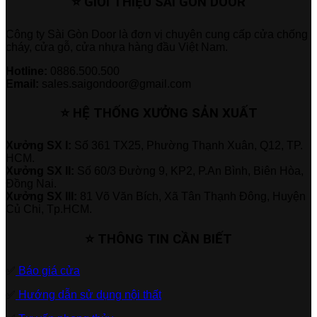
⭐ GIỚI THIỆU SÀI GÒN DOOR
Công ty Sài Gòn Door là đơn vị chuyên cung cấp cửa chống
cháy, cửa gỗ, cửa nhựa hàng đầu Việt Nam.
Hotline:
0886.500.500
Email:
sales.saigondoor@gmail.com
⭐ HỆ THỐNG XƯỞNG SẢN XUẤT
Xưởng SX I:
Số 361 TX25, Phường Thạnh Xuân, Q12, TP.
HCM.
Xưởng SX II:
Số 60/3 Đường 9, KP2, P.An Bình, Biên Hòa,
Đồng Nai.
Xưởng SX III:
81 Võ Văn Bích, Xã Tân Thạnh Đông, Huyện
Củ Chi, Tp.HCM.
⭐ THÔNG TIN CẦN BIẾT
✅
Báo giá cửa
✅
Hướng dẫn sử dụng nội thất