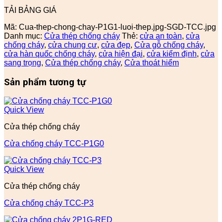
TẢI BẢNG GIÁ
Mã:
Cua-thep-chong-chay-P1G1-luoi-thep.jpg-SGD-TCC.jpg
Danh mục:
Cửa thép chống cháy
Thẻ:
cửa an toàn
,
cửa
chống cháy
,
cửa chung cư
,
cửa đẹp
,
Cửa gỗ chống cháy
,
cửa hàn quốc chống cháy
,
cửa hiện đại
,
cửa kiểm định
,
cửa
sang trọng
,
Cửa thép chống cháy
,
Cửa thoát hiểm
Sản phẩm tương tự
Quick View
Cửa thép chống cháy
Cửa chống cháy TCC-P1G0
Quick View
Cửa thép chống cháy
Cửa chống cháy TCC-P3