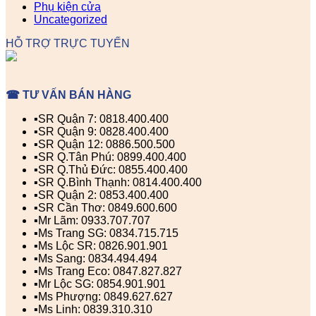
Phụ kiện cửa
Uncategorized
HỖ TRỢ TRỰC TUYẾN
☎ TƯ VẤN BÁN HÀNG
▪️SR Quận 7: 0818.400.400
▪️SR Quận 9: 0828.400.400
▪️SR Quận 12: 0886.500.500
▪️SR Q.Tân Phú: 0899.400.400
▪️SR Q.Thủ Đức: 0855.400.400
▪️SR Q.Bình Thạnh: 0814.400.400
▪️SR Quận 2: 0853.400.400
▪️SR Cần Thơ: 0849.600.600
▪️Mr Lãm: 0933.707.707
▪️Ms Trang SG: 0834.715.715
▪️Ms Lộc SR: 0826.901.901
▪️Ms Sang: 0834.494.494
▪️Ms Trang Eco: 0847.827.827
▪️Mr Lộc SG: 0854.901.901
▪️Ms Phượng: 0849.627.627
▪️Ms Linh: 0839.310.310