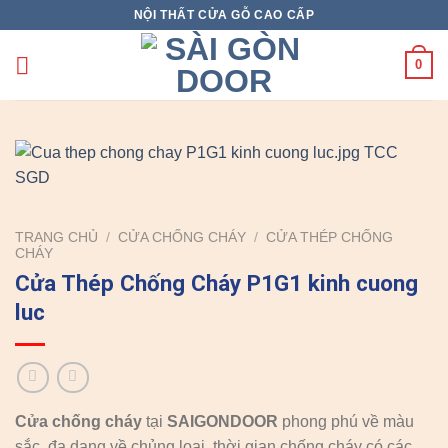
Skip
NỘI THẤT CỬA GỖ CAO CẤP
to
content
0
TRANG CHỦ
/
CỬA CHỐNG CHÁY
/
CỬA THÉP CHỐNG
CHÁY
Cửa Thép Chống Cháy P1G1 kinh cuong
luc
Cửa chống cháy
tại
SAIGONDOOR
phong phú về màu
sắc, đa dạng về chủng loại, thời gian chống cháy có các