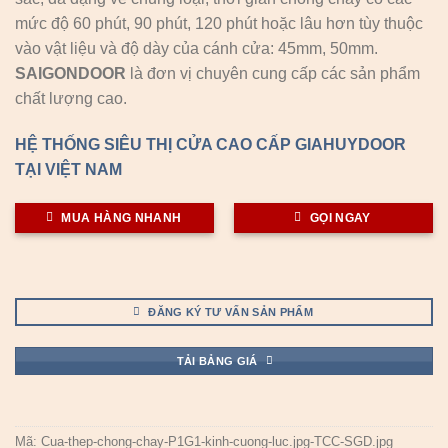
mức độ 60 phút, 90 phút, 120 phút hoặc lâu hơn tùy thuộc
vào vật liệu và độ dày của cánh cửa: 45mm, 50mm.
SAIGONDOOR
là đơn vị chuyên cung cấp các sản phẩm
chất lượng cao.
HỆ THỐNG SIÊU THỊ CỬA CAO CẤP GIAHUYDOOR
TẠI VIỆT NAM
MUA HÀNG NHANH
GỌI NGAY
ĐĂNG KÝ TƯ VẤN SẢN PHẨM
TẢI BẢNG GIÁ
Mã:
Cua-thep-chong-chay-P1G1-kinh-cuong-luc.jpg-TCC-SGD.jpg