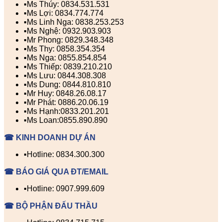
▪️Ms Thúy: 0834.531.531
▪️Ms Lợi: 0834.774.774
▪️Ms Linh Nga: 0838.253.253
▪️Ms Nghệ: 0932.903.903
▪️Mr Phong: 0829.348.348
▪️Ms Thy: 0858.354.354
▪️Ms Nga: 0855.854.854
▪️Ms Thiếp: 0839.210.210
▪️Ms Lưu: 0844.308.308
▪️Ms Dung: 0844.810.810
▪️Mr Huy: 0848.26.08.17
▪️Mr Phát: 0886.20.06.19
▪️Ms Hạnh:0833.201.201
▪️Ms Loan:0855.890.890
☎ KINH DOANH DỰ ÁN
▪️Hotline: 0834.300.300
☎ BÁO GIÁ QUA ĐT/EMAIL
▪️Hotline: 0907.999.609
☎ BỘ PHẬN ĐẤU THẦU