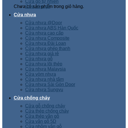
Cửa gỗ tự nhiên
Chưa có sản phẩm trong giỏ hàng.
Cửa vòm gỗ
Cửa nhựa
Cửa nhựa @Door
Cửa nhựa ABS Hàn Quốc
Cửa nhựa cao cấp
Cửa nhựa Composite
Cửa nhựa Đài Loan
Cửa nhựa ghép thanh
Cửa nhựa giá rẻ
Cửa nhựa gỗ
Cửa nhựa lõi thép
Cửa nhựa Malaysia
Cửa vòm nhựa
Cửa nhựa nhà tắm
Cửa nhựa Sài Gòn Door
Cửa nhựa Sungyu
Cửa chống cháy
Cửa gỗ chống cháy
Cửa thép chống cháy
Cửa thép vân gỗ
Cửa vân gỗ 5D
Cửa nhôm vân gỗ