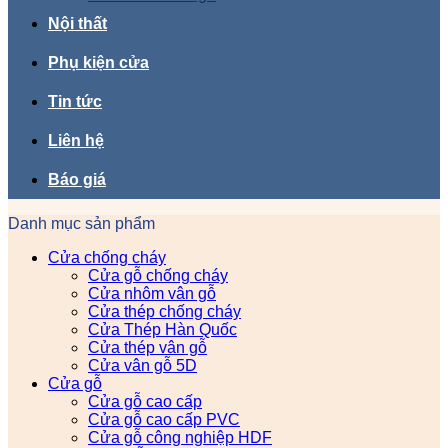
Nội thất
Phụ kiện cửa
Tin tức
Liên hệ
Báo giá
Danh mục sản phẩm
Cửa chống cháy
Cửa gỗ chống cháy
Cửa nhôm vân gỗ
Cửa thép chống cháy
Cửa Thép Hàn Quốc
Cửa thép vân gỗ
Cửa vân gỗ 5D
Cửa gỗ
Cửa gỗ cao cấp
Cửa gỗ cao cấp PVC
Cửa gỗ công nghiệp HDF