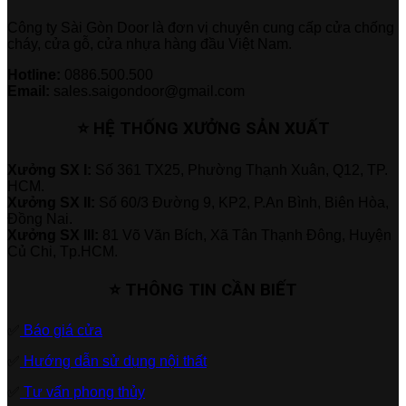
Công ty Sài Gòn Door là đơn vị chuyên cung cấp cửa chống
cháy, cửa gỗ, cửa nhựa hàng đầu Việt Nam.
Hotline:
0886.500.500
Email:
sales.saigondoor@gmail.com
⭐ HỆ THỐNG XƯỞNG SẢN XUẤT
Xưởng SX I:
Số 361 TX25, Phường Thạnh Xuân, Q12, TP.
HCM.
Xưởng SX II:
Số 60/3 Đường 9, KP2, P.An Bình, Biên Hòa,
Đồng Nai.
Xưởng SX III:
81 Võ Văn Bích, Xã Tân Thạnh Đông, Huyện
Củ Chi, Tp.HCM.
⭐ THÔNG TIN CẦN BIẾT
✅
Báo giá cửa
✅
Hướng dẫn sử dụng nội thất
✅
Tư vấn phong thủy