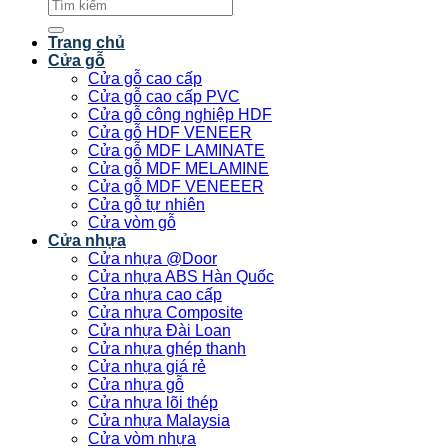
Tìm
kiếm:
Trang chủ
Cửa gỗ
Cửa gỗ cao cấp
Cửa gỗ cao cấp PVC
Cửa gỗ công nghiệp HDF
Cửa gỗ HDF VENEER
Cửa gỗ MDF LAMINATE
Cửa gỗ MDF MELAMINE
Cửa gỗ MDF VENEEER
Cửa gỗ tự nhiên
Cửa vòm gỗ
Cửa nhựa
Cửa nhựa @Door
Cửa nhựa ABS Hàn Quốc
Cửa nhựa cao cấp
Cửa nhựa Composite
Cửa nhựa Đài Loan
Cửa nhựa ghép thanh
Cửa nhựa giá rẻ
Cửa nhựa gỗ
Cửa nhựa lõi thép
Cửa nhựa Malaysia
Cửa vòm nhựa