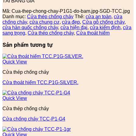
TẢI BẢNG GIÁ
Mã:
Cua-thep-chong-chay-P1G1-do-bam.jpg-SGD-TCC.jpg
Danh mục:
Cửa thép chống cháy
Thẻ:
cửa an toàn
,
cửa
chống cháy
,
cửa chung cư
,
cửa đẹp
,
Cửa gỗ chống cháy
,
cửa hàn quốc chống cháy
,
cửa hiện đại
,
cửa kiểm định
,
cửa
sang trọng
,
Cửa thép chống cháy
,
Cửa thoát hiểm
Sản phẩm tương tự
Quick View
Cửa thép chống cháy
Cửa thoát hiểm TCC.P1G-SILVER.
Quick View
Cửa thép chống cháy
Cửa chống cháy TCC-P1-G4
Quick View