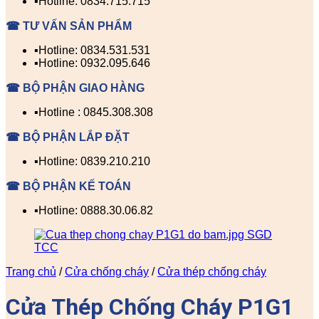
▪️Hotline: 0834.715.715
☎ TƯ VẤN SẢN PHẨM
▪️Hotline: 0834.531.531
▪️Hotline: 0932.095.646
☎ BỘ PHẬN GIAO HÀNG
▪️Hotline : 0845.308.308
☎ BỘ PHẬN LẮP ĐẶT
▪️Hotline: 0839.210.210
☎ BỘ PHẬN KẾ TOÁN
▪️Hotline: 0888.30.06.82
Trang chủ
/
Cửa chống cháy
/
Cửa thép chống cháy
Cửa Thép Chống Cháy P1G1