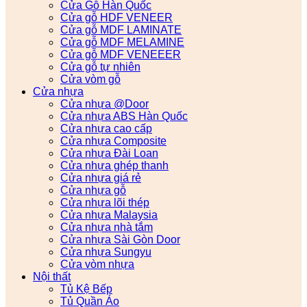
Cửa Gỗ Hàn Quốc
Cửa gỗ HDF VENEER
Cửa gỗ MDF LAMINATE
Cửa gỗ MDF MELAMINE
Cửa gỗ MDF VENEEER
Cửa gỗ tự nhiên
Cửa vòm gỗ
Cửa nhựa
Cửa nhựa @Door
Cửa nhựa ABS Hàn Quốc
Cửa nhựa cao cấp
Cửa nhựa Composite
Cửa nhựa Đài Loan
Cửa nhựa ghép thanh
Cửa nhựa giá rẻ
Cửa nhựa gỗ
Cửa nhựa lõi thép
Cửa nhựa Malaysia
Cửa nhựa nhà tắm
Cửa nhựa Sài Gòn Door
Cửa nhựa Sungyu
Cửa vòm nhựa
Nội thất
Tủ Kệ Bếp
Tủ Quần Áo