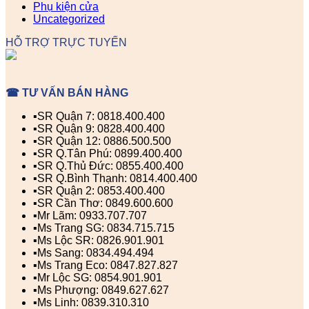
Phụ kiện cửa
Uncategorized
HỖ TRỢ TRỰC TUYẾN
☎ TƯ VẤN BÁN HÀNG
▪️SR Quận 7: 0818.400.400
▪️SR Quận 9: 0828.400.400
▪️SR Quận 12: 0886.500.500
▪️SR Q.Tân Phú: 0899.400.400
▪️SR Q.Thủ Đức: 0855.400.400
▪️SR Q.Bình Thạnh: 0814.400.400
▪️SR Quận 2: 0853.400.400
▪️SR Cần Thơ: 0849.600.600
▪️Mr Lãm: 0933.707.707
▪️Ms Trang SG: 0834.715.715
▪️Ms Lộc SR: 0826.901.901
▪️Ms Sang: 0834.494.494
▪️Ms Trang Eco: 0847.827.827
▪️Mr Lộc SG: 0854.901.901
▪️Ms Phượng: 0849.627.627
▪️Ms Linh: 0839.310.310