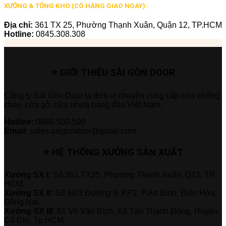
XƯỞNG & TỔNG KHO (CÓ HÀNG GIAO NGAY):
Địa chỉ:
361 TX 25, Phường Thạnh Xuân, Quận 12, TP.HCM
Hotline:
0845.308.308
⭐ GIỚI THIỆU SÀI GÒN DOOR
Công ty Sài Gòn Door là đơn vị chuyên cung cấp cửa chống
cháy, cửa gỗ, cửa nhựa hàng đầu Việt Nam.
Hotline:
0886.500.500
Email:
sales.saigondoor@gmail.com
⭐ HỆ THỐNG XƯỞNG SẢN XUẤT
Xưởng SX I:
Số 361 TX25, Phường Thạnh Xuân, Q12, TP.
HCM.
Xưởng SX II:
Số 60/3 Đường 9, KP2, P.An Bình, Biên Hòa,
Đồng Nai.
Xưởng SX III:
81 Võ Văn Bích, Xã Tân Thạnh Đông, Huyện
Củ Chi, Tp.HCM.