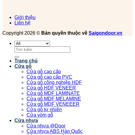
Giới thiệu
Liên hệ
Copyright 2026 ©
Bản quyền thuộc về
Saigondoor.vn
Tìm
kiếm:
Trang chủ
Cửa gỗ
Cửa gỗ cao cấp
Cửa gỗ cao cấp PVC
Cửa gỗ công nghiệp HDF
Cửa gỗ HDF VENEER
Cửa gỗ MDF LAMINATE
Cửa gỗ MDF MELAMINE
Cửa gỗ MDF VENEEER
Cửa gỗ tự nhiên
Cửa vòm gỗ
Cửa nhựa
Cửa nhựa @Door
Cửa nhựa ABS Hàn Quốc