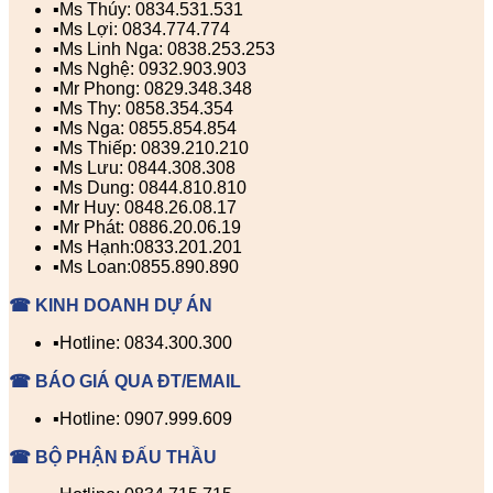
▪️Ms Thúy: 0834.531.531
▪️Ms Lợi: 0834.774.774
▪️Ms Linh Nga: 0838.253.253
▪️Ms Nghệ: 0932.903.903
▪️Mr Phong: 0829.348.348
▪️Ms Thy: 0858.354.354
▪️Ms Nga: 0855.854.854
▪️Ms Thiếp: 0839.210.210
▪️Ms Lưu: 0844.308.308
▪️Ms Dung: 0844.810.810
▪️Mr Huy: 0848.26.08.17
▪️Mr Phát: 0886.20.06.19
▪️Ms Hạnh:0833.201.201
▪️Ms Loan:0855.890.890
☎ KINH DOANH DỰ ÁN
▪️Hotline: 0834.300.300
☎ BÁO GIÁ QUA ĐT/EMAIL
▪️Hotline: 0907.999.609
☎ BỘ PHẬN ĐẤU THẦU