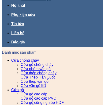
Nội thất
Phụ kiện cửa
Tin tức
Liên hệ
Báo giá
Danh mục sản phẩm
Cửa chống cháy
Cửa gỗ chống cháy
Cửa nhôm vân gỗ
Cửa thép chống cháy
Cửa Thép Hàn Quốc
Cửa thép vân gỗ
Cửa vân gỗ 5D
Cửa gỗ
Cửa gỗ cao cấp
Cửa gỗ cao cấp PVC
Cửa gỗ công nghiệp HDF