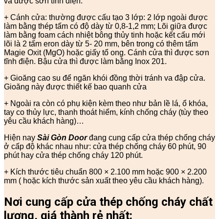
và được sơn tĩnh điện.
+ Cánh cửa: thường được cấu tạo 3 lớp: 2 lớp ngoài được
làm bằng thép tấm có độ dày từ 0,8-1,2 mm; Lõi giữa được
làm bằng foam cách nhiệt bông thủy tinh hoặc kết cấu mới
lõi là 2 tấm eron dày từ 5- 20 mm, bên trong có thêm tấm
Magie Oxit (MgO) hoặc giấy tổ ong. Cánh cửa thì được sơn
tĩnh điện. Bậu cửa thì được làm bằng Inox 201.
+ Gioăng cao su để ngăn khói đồng thời tránh va đập cửa.
Gioăng này được thiết kế bao quanh cửa
+ Ngoài ra còn có phụ kiện kèm theo như bản lề lá, ổ khóa,
tay co thủy lực, thanh thoát hiểm, kính chống cháy (tùy theo
yêu cầu khách hàng)…
Hiện nay
Sài Gòn Door
đang cung cấp cửa thép chống cháy
ở cấp độ khác nhau như: cửa thép chống cháy 60 phút, 90
phút hay cửa thép chống cháy 120 phút.
+ Kích thước tiêu chuẩn 800 × 2.100 mm hoặc 900 × 2.200
mm ( hoặc kích thước sản xuất theo yêu cầu khách hàng).
Nơi cung cấp cửa thép chống cháy chất
lượng, giá thành rẻ nhất: