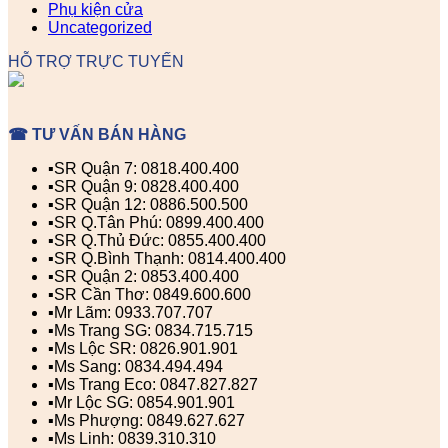
Phụ kiện cửa
Uncategorized
HỖ TRỢ TRỰC TUYẾN
☎ TƯ VẤN BÁN HÀNG
▪️SR Quận 7: 0818.400.400
▪️SR Quận 9: 0828.400.400
▪️SR Quận 12: 0886.500.500
▪️SR Q.Tân Phú: 0899.400.400
▪️SR Q.Thủ Đức: 0855.400.400
▪️SR Q.Bình Thạnh: 0814.400.400
▪️SR Quận 2: 0853.400.400
▪️SR Cần Thơ: 0849.600.600
▪️Mr Lãm: 0933.707.707
▪️Ms Trang SG: 0834.715.715
▪️Ms Lộc SR: 0826.901.901
▪️Ms Sang: 0834.494.494
▪️Ms Trang Eco: 0847.827.827
▪️Mr Lộc SG: 0854.901.901
▪️Ms Phượng: 0849.627.627
▪️Ms Linh: 0839.310.310