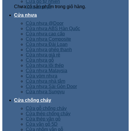
Cửa gỗ tự nhiên
Chưa có sản phẩm trong giỏ hàng.
Cửa vòm gỗ
Cửa nhựa
Cửa nhựa @Door
Cửa nhựa ABS Hàn Quốc
Cửa nhựa cao cấp
Cửa nhựa Composite
Cửa nhựa Đài Loan
Cửa nhựa ghép thanh
Cửa nhựa giá rẻ
Cửa nhựa gỗ
Cửa nhựa lõi thép
Cửa nhựa Malaysia
Cửa vòm nhựa
Cửa nhựa nhà tắm
Cửa nhựa Sài Gòn Door
Cửa nhựa Sungyu
Cửa chống cháy
Cửa gỗ chống cháy
Cửa thép chống cháy
Cửa thép vân gỗ
Cửa vân gỗ 5D
Cửa nhôm vân gỗ