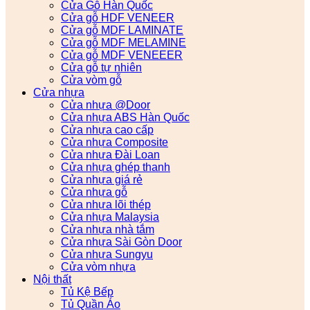
Cửa Gỗ Hàn Quốc
Cửa gỗ HDF VENEER
Cửa gỗ MDF LAMINATE
Cửa gỗ MDF MELAMINE
Cửa gỗ MDF VENEEER
Cửa gỗ tự nhiên
Cửa vòm gỗ
Cửa nhựa
Cửa nhựa @Door
Cửa nhựa ABS Hàn Quốc
Cửa nhựa cao cấp
Cửa nhựa Composite
Cửa nhựa Đài Loan
Cửa nhựa ghép thanh
Cửa nhựa giá rẻ
Cửa nhựa gỗ
Cửa nhựa lõi thép
Cửa nhựa Malaysia
Cửa nhựa nhà tắm
Cửa nhựa Sài Gòn Door
Cửa nhựa Sungyu
Cửa vòm nhựa
Nội thất
Tủ Kệ Bếp
Tủ Quần Áo