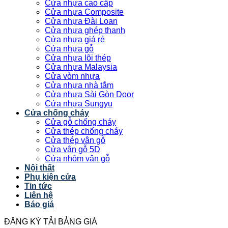
Cửa nhựa cao cấp
Cửa nhựa Composite
Cửa nhựa Đài Loan
Cửa nhựa ghép thanh
Cửa nhựa giá rẻ
Cửa nhựa gỗ
Cửa nhựa lõi thép
Cửa nhựa Malaysia
Cửa vòm nhựa
Cửa nhựa nhà tắm
Cửa nhựa Sài Gòn Door
Cửa nhựa Sungyu
Cửa chống cháy
Cửa gỗ chống cháy
Cửa thép chống cháy
Cửa thép vân gỗ
Cửa vân gỗ 5D
Cửa nhôm vân gỗ
Nội thất
Phụ kiện cửa
Tin tức
Liên hệ
Báo giá
ĐĂNG KÝ TẢI BẢNG GIÁ