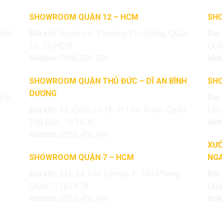
SHOWROOM QUẬN 12 – HCM
SH
Bình
Địa chỉ:
Vườn Lài, Phường Phú Đông, Quận
Địa
12, Tp.HCM
Quậ
Hotline:
0886.500.500
Hot
SHOWROOM QUẬN THỦ ĐỨC – DĨ AN BÌNH
SH
DƯƠNG
 B,
Địa
Địa chỉ:
21, Quốc Lộ 1K, P. Linh Xuân, Quận
Lợi
Thủ Đức, Tp.HCM
Hot
Hotline:
0855.400.400
XƯỞ
SHOWROOM QUẬN 7 – HCM
NGA
Địa chỉ:
511, Lê Văn Lương, P. Tân Phong,
Địa
Quận 7, Tp.HCM
Quậ
Hotline:
0818.400.400
Hot