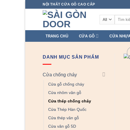
Skip
NỘI THẤT CỬA GỖ CAO CẤP
to
Tìm
content
kiếm:
TRANG CHỦ
CỬA GỖ
CỬA NHỰ
DANH MỤC SẢN PHẨM
Cửa chống cháy
Cửa gỗ chống cháy
Cửa nhôm vân gỗ
Cửa thép chống cháy
Cửa Thép Hàn Quốc
Cửa thép vân gỗ
Cửa vân gỗ 5D