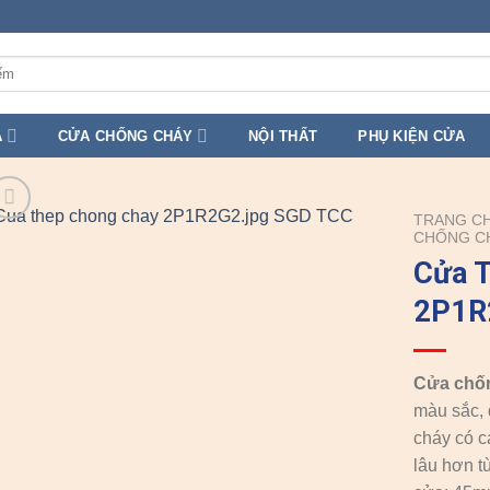
A
CỬA CHỐNG CHÁY
NỘI THẤT
PHỤ KIỆN CỬA
TRANG C
CHỐNG C
Cửa 
2P1R
Cửa chố
màu sắc, 
cháy có c
lâu hơn t