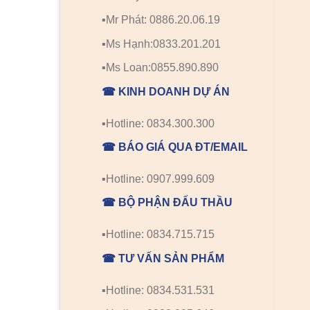
▪️Mr Phát: 0886.20.06.19
▪️Ms Hạnh:0833.201.201
▪️Ms Loan:0855.890.890
☎ KINH DOANH DỰ ÁN
▪️Hotline: 0834.300.300
☎ BÁO GIÁ QUA ĐT/EMAIL
▪️Hotline: 0907.999.609
☎ BỘ PHẬN ĐẤU THẦU
▪️Hotline: 0834.715.715
☎ TƯ VẤN SẢN PHẨM
▪️Hotline: 0834.531.531