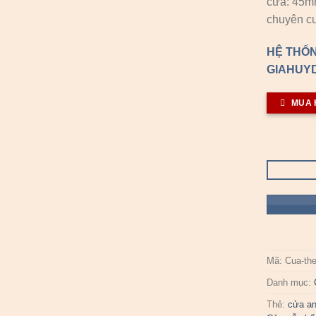
cửa: 45
chuyên cu
HỆ THỐN
GIAHUYD
MUA 
Mã:
Cua-th
Danh mục:
Thẻ:
cửa an