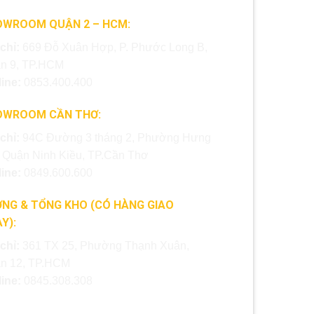
OWROOM QUẬN 2 – HCM:
 chỉ:
669 Đỗ Xuân Hợp, P. Phước Long B,
n 9, TP.HCM
line:
0853.400.400
OWROOM CẦN THƠ:
 chỉ:
94C Đường 3 tháng 2, Phường Hưng
, Quận Ninh Kiều, TP.Cần Thơ
line:
0849.600.600
NG & TỔNG KHO (CÓ HÀNG GIAO
Y):
 chỉ:
361 TX 25, Phường Thạnh Xuân,
n 12, TP.HCM
line:
0845.308.308