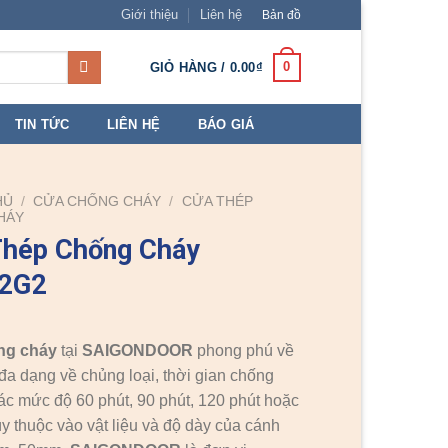
Giới thiệu
Liên hệ
Bản đồ
0
GIỎ HÀNG /
0.00
₫
TIN TỨC
LIÊN HỆ
BÁO GIÁ
HỦ
/
CỬA CHỐNG CHÁY
/
CỬA THÉP
HÁY
Thép Chống Cháy
2G2
ng cháy
tại
SAIGONDOOR
phong phú về
đa dạng về chủng loại, thời gian chống
ác mức độ 60 phút, 90 phút, 120 phút hoặc
ùy thuộc vào vật liệu và độ dày của cánh