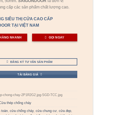
mm, 50mm.
SAIGONDOOR
là đơn vị
ng cấp các sản phẩm chất lượng cao.
G SIÊU THỊ CỬA CAO CẤP
OOR TẠI VIỆT NAM
HÀNG NHANH
GỌI NGAY
ĐĂNG KÝ TƯ VẤN SẢN PHẨM
TẢI BẢNG GIÁ
ep-chong-chay-2P1R2G2.jpg-SGD-TCC.jpg
Cửa thép chống cháy
 toàn
,
cửa chống cháy
,
cửa chung cư
,
cửa đẹp
,