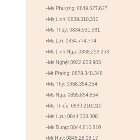
▪️Ms Phượng: 0849.627.627
▪️Ms Linh: 0839.310.310
▪️Ms Thúy: 0834.531.531
▪️Ms Lợi: 0834.774.774
▪️Ms Linh Nga: 0838.253.253
▪️Ms Nghệ: 0932.903.903
▪️Mr Phong: 0829.348.348
▪️Ms Thy: 0858.354.354
▪️Ms Nga: 0855.854.854
▪️Ms Thiếp: 0839.210.210
▪️Ms Lưu: 0844.308.308
▪️Ms Dung: 0844.810.810
▪️Mr Huy: 0848.26.08.17