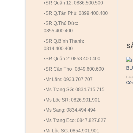
▪️SR Quận 12: 0886.500.500
▪️SR Q.Tân Phú: 0899.400.400
▪️SR Q.Thủ Đức:
0855.400.400
▪️SR Q.Bình Thạnh:
S
0814.400.400
▪️SR Quận 2: 0853.400.400
▪️SR Cần Thơ: 0849.600.600
CỬA THÉP CHỐNG CHÁY
CỬA THÉP CHỐNG CHÁY
CỬA
▪️Mr Lãm: 0933.707.707
Cửa chống cháy TCC CC
Cửa chống cháy TCC-P1G1
Cửa
Kèm tay hơi
▪️Ms Trang SG: 0834.715.715
▪️Ms Lộc SR: 0826.901.901
▪️Ms Sang: 0834.494.494
▪️Ms Trang Eco: 0847.827.827
▪️Mr Lộc SG: 0854.901.901