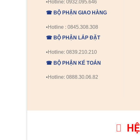
▪️Hotline: 0932.095.646
☎ BỘ PHẬN GIAO HÀNG
▪️Hotline : 0845.308.308
☎ BỘ PHẬN LẮP ĐẶT
▪️Hotline: 0839.210.210
☎ BỘ PHẬN KẾ TOÁN
▪️Hotline: 0888.30.06.82
HỆ