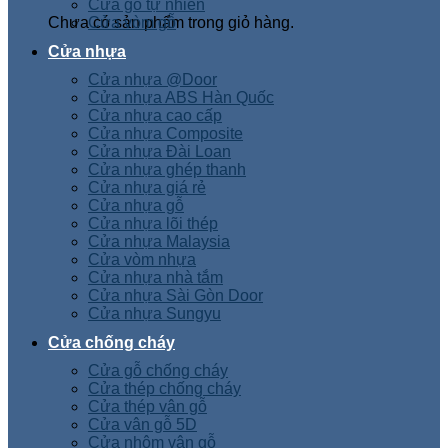
Cửa gỗ tự nhiên
Chưa có sản phẩm trong giỏ hàng.
Cửa vòm gỗ
Cửa nhựa
Cửa nhựa @Door
Cửa nhựa ABS Hàn Quốc
Cửa nhựa cao cấp
Cửa nhựa Composite
Cửa nhựa Đài Loan
Cửa nhựa ghép thanh
Cửa nhựa giá rẻ
Cửa nhựa gỗ
Cửa nhựa lõi thép
Cửa nhựa Malaysia
Cửa vòm nhựa
Cửa nhựa nhà tắm
Cửa nhựa Sài Gòn Door
Cửa nhựa Sungyu
Cửa chống cháy
Cửa gỗ chống cháy
Cửa thép chống cháy
Cửa thép vân gỗ
Cửa vân gỗ 5D
Cửa nhôm vân gỗ