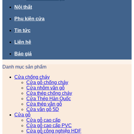
Nội thất
Phụ kiện cửa
Tin tức
Liên hệ
Báo giá
Danh mục sản phẩm
Cửa chống cháy
Cửa gỗ chống cháy
Cửa nhôm vân gỗ
Cửa thép chống cháy
Cửa Thép Hàn Quốc
Cửa thép vân gỗ
Cửa vân gỗ 5D
Cửa gỗ
Cửa gỗ cao cấp
Cửa gỗ cao cấp PVC
Cửa gỗ công nghiệp HDF