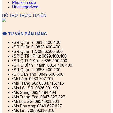
Phụ kiện cửa
Uncategorized
HỖ TRỢ TRỰC TUYẾN
☎ TƯ VẤN BÁN HÀNG
▪️SR Quận 7: 0818.400.400
▪️SR Quận 9: 0828.400.400
▪️SR Quận 12: 0886.500.500
▪️SR Q.Tân Phú: 0899.400.400
▪️SR Q.Thủ Đức: 0855.400.400
▪️SR Q.Bình Thạnh: 0814.400.400
▪️SR Quận 2: 0853.400.400
▪️SR Cần Thơ: 0849.600.600
▪️Mr Lãm: 0933.707.707
▪️Ms Trang SG: 0834.715.715
▪️Ms Lộc SR: 0826.901.901
▪️Ms Sang: 0834.494.494
▪️Ms Trang Eco: 0847.827.827
▪️Mr Lộc SG: 0854.901.901
▪️Ms Phượng: 0849.627.627
▪️Ms Linh: 0839.310.310