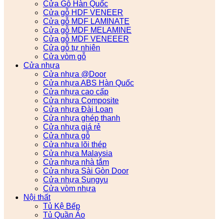
Cửa Gỗ Hàn Quốc
Cửa gỗ HDF VENEER
Cửa gỗ MDF LAMINATE
Cửa gỗ MDF MELAMINE
Cửa gỗ MDF VENEEER
Cửa gỗ tự nhiên
Cửa vòm gỗ
Cửa nhựa
Cửa nhựa @Door
Cửa nhựa ABS Hàn Quốc
Cửa nhựa cao cấp
Cửa nhựa Composite
Cửa nhựa Đài Loan
Cửa nhựa ghép thanh
Cửa nhựa giá rẻ
Cửa nhựa gỗ
Cửa nhựa lõi thép
Cửa nhựa Malaysia
Cửa nhựa nhà tắm
Cửa nhựa Sài Gòn Door
Cửa nhựa Sungyu
Cửa vòm nhựa
Nội thất
Tủ Kệ Bếp
Tủ Quần Áo