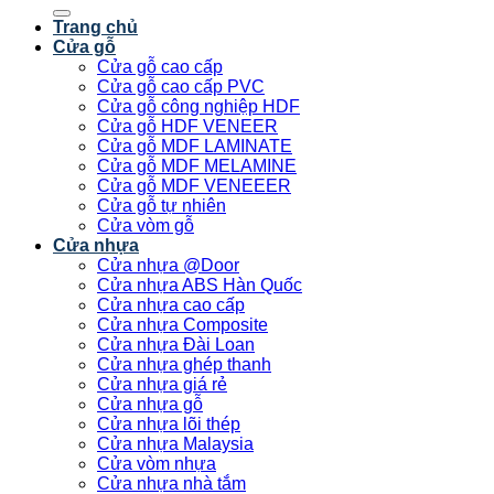
kiếm:
Trang chủ
Cửa gỗ
Cửa gỗ cao cấp
Cửa gỗ cao cấp PVC
Cửa gỗ công nghiệp HDF
Cửa gỗ HDF VENEER
Cửa gỗ MDF LAMINATE
Cửa gỗ MDF MELAMINE
Cửa gỗ MDF VENEEER
Cửa gỗ tự nhiên
Cửa vòm gỗ
Cửa nhựa
Cửa nhựa @Door
Cửa nhựa ABS Hàn Quốc
Cửa nhựa cao cấp
Cửa nhựa Composite
Cửa nhựa Đài Loan
Cửa nhựa ghép thanh
Cửa nhựa giá rẻ
Cửa nhựa gỗ
Cửa nhựa lõi thép
Cửa nhựa Malaysia
Cửa vòm nhựa
Cửa nhựa nhà tắm