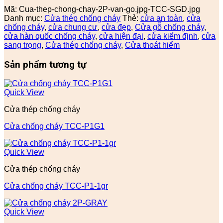
Mã:
Cua-thep-chong-chay-2P-van-go.jpg-TCC-SGD.jpg
Danh mục:
Cửa thép chống cháy
Thẻ:
cửa an toàn
,
cửa
chống cháy
,
cửa chung cư
,
cửa đẹp
,
Cửa gỗ chống cháy
,
cửa hàn quốc chống cháy
,
cửa hiện đại
,
cửa kiểm định
,
cửa
sang trọng
,
Cửa thép chống cháy
,
Cửa thoát hiểm
Sản phẩm tương tự
Quick View
Cửa thép chống cháy
Cửa chống cháy TCC-P1G1
Quick View
Cửa thép chống cháy
Cửa chống cháy TCC-P1-1gr
Quick View