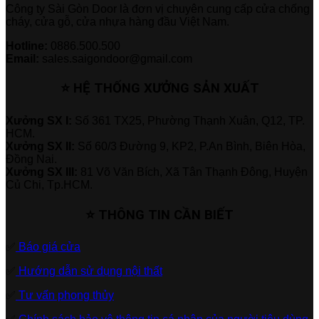
Công ty Sài Gòn Door là đơn vị chuyên cung cấp cửa chống
cháy, cửa gỗ, cửa nhựa hàng đầu Việt Nam.
Hotline:
0886.500.500
Email:
sales.saigondoor@gmail.com
⭐ HỆ THỐNG XƯỞNG SẢN XUẤT
Xưởng SX I:
Số 361 TX25, Phường Thạnh Xuân, Q12, TP.
HCM.
Xưởng SX II:
Số 60/3 Đường 9, KP2, P.An Bình, Biên Hòa,
Đồng Nai.
Xưởng SX III:
81 Võ Văn Bích, Xã Tân Thạnh Đông, Huyện
Củ Chi, Tp.HCM.
⭐ THÔNG TIN CẦN BIẾT
✅
Báo giá cửa
✅
Hướng dẫn sử dụng nội thất
✅
Tư vấn phong thủy