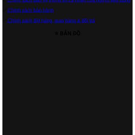
✅
Chính sách bảo vệ thông tin cá nhân của người tiêu dùng
✅
Chính sách bảo hành
✅
Chính sách đặt hàng, giao hàng & đổi trả
⭐ BẢN ĐỒ