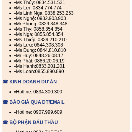
▪️Ms Thúy: 0834.531.531
▪️Ms Lợi: 0834.774.774
▪️Ms Linh Nga: 0838.253.253
▪️Ms Nghệ: 0932.903.903
▪️Mr Phong: 0829.348.348
▪️Ms Thy: 0858.354.354
▪️Ms Nga: 0855.854.854
▪️Ms Thiếp: 0839.210.210
▪️Ms Lưu: 0844.308.308
▪️Ms Dung: 0844.810.810
▪️Mr Huy: 0848.26.08.17
▪️Mr Phát: 0886.20.06.19
▪️Ms Hạnh:0833.201.201
▪️Ms Loan:0855.890.890
☎ KINH DOANH DỰ ÁN
▪️Hotline: 0834.300.300
☎ BÁO GIÁ QUA ĐT/EMAIL
▪️Hotline: 0907.999.609
☎ BỘ PHẬN ĐẤU THẦU