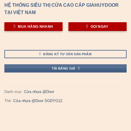
HỆ THỐNG SIÊU THỊ CỬA CAO CẤP GIAHUYDOOR
TẠI VIỆT NAM
MUA HÀNG NHANH
GỌI NGAY
ĐĂNG KÝ TƯ VẤN SẢN PHẨM
TẢI BẢNG GIÁ
Danh mục:
Cửa nhựa @Door
Thẻ:
Cửa nhựa @Door SGDYG12