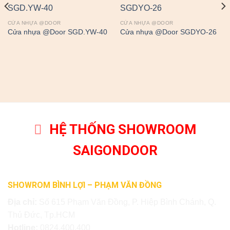
CỬA NHỰA @DOOR
CỬA NHỰA @DOOR
Cửa nhựa @Door SGD.YW-40
Cửa nhựa @Door SGDYO-26
HỆ THỐNG SHOWROOM
SAIGONDOOR
SHOWROM BÌNH LỢI – PHẠM VĂN ĐỒNG
Địa chỉ:
Số 615 Phạm Văn Đồng, P. Hiệp Bình Chánh, Q.
Thủ Đức, Tp.HCM
Hotline:
0824.400.400