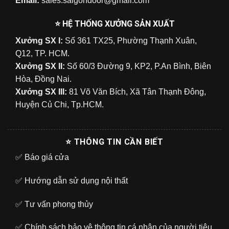
Email:
sales.saigondoor@gmail.com
⭐ HỆ THỐNG XƯỞNG SẢN XUẤT
Xưởng SX I:
Số 361 TX25, Phường Thạnh Xuân,
Q12, TP. HCM.
Xưởng SX II:
Số 60/3 Đường 9, KP2, P.An Bình, Biên
Hòa, Đồng Nai.
Xưởng SX III:
81 Võ Văn Bích, Xã Tân Thạnh Đông,
Huyện Củ Chi, Tp.HCM.
⭐ THÔNG TIN CẦN BIẾT
✅
Báo giá cửa
✅
Hướng dẫn sử dụng nội thất
✅
Tư vấn phong thủy
✅
Chính sách bảo vệ thông tin cá nhân của người tiêu