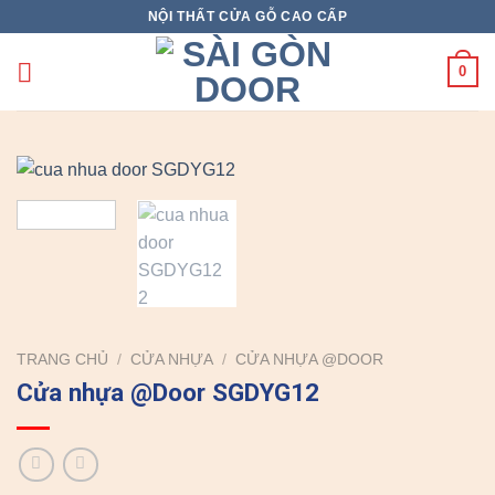
Skip
NỘI THẤT CỬA GỖ CAO CẤP
to
content
0
TRANG CHỦ
/
CỬA NHỰA
/
CỬA NHỰA @DOOR
Cửa nhựa @Door SGDYG12