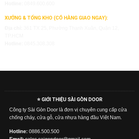
Hotline:
0849.600.600
XƯỞNG & TỔNG KHO (CÓ HÀNG GIAO NGAY):
Địa chỉ:
361 TX 25, Phường Thạnh Xuân, Quận 12,
TP.HCM
Hotline:
0845.308.308
⭐ GIỚI THIỆU SÀI GÒN DOOR
Công ty Sài Gòn Door là đơn vị chuyên cung cấp cửa
chống cháy, cửa gỗ, cửa nhựa hàng đầu Việt Nam.
Hotline:
0886.500.500