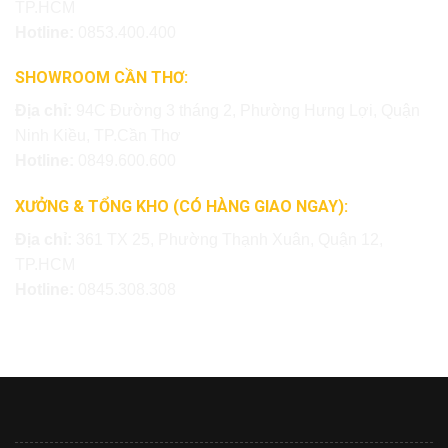
TP.HCM
Hotline:
0853.400.400
SHOWROOM CẦN THƠ:
Địa chỉ:
94C Đường 3 tháng 2, Phường Hưng Lợi, Quận
Ninh Kiều, TP.Cần Thơ
Hotline:
0849.600.600
XƯỞNG & TỔNG KHO (CÓ HÀNG GIAO NGAY):
Địa chỉ:
361 TX 25, Phường Thạnh Xuân, Quận 12,
TP.HCM
Hotline:
0845.308.308