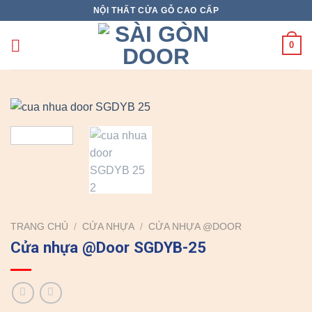
Skip
NỘI THẤT CỬA GỖ CAO CẤP
to
content
0
TRANG CHỦ
/
CỬA NHỰA
/
CỬA NHỰA @DOOR
Cửa nhựa @Door SGDYB-25