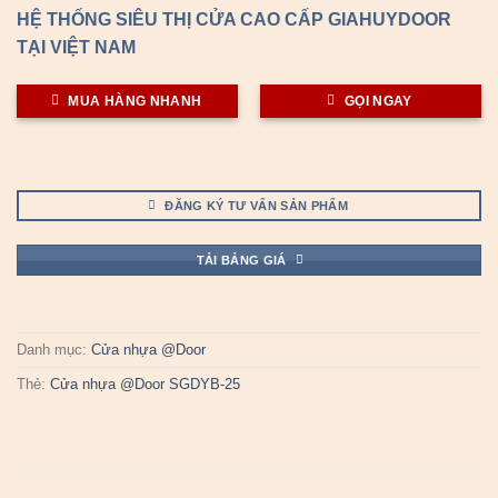
HỆ THỐNG SIÊU THỊ CỬA CAO CẤP GIAHUYDOOR
TẠI VIỆT NAM
MUA HÀNG NHANH
GỌI NGAY
ĐĂNG KÝ TƯ VẤN SẢN PHẨM
TẢI BẢNG GIÁ
Danh mục:
Cửa nhựa @Door
Thẻ:
Cửa nhựa @Door SGDYB-25