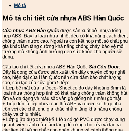
Mô tả
Mô tả chi tiết cửa nhựa ABS Hàn Quốc
Cửa nhựa ABS Hàn Quốc
được sản xuất bởi nhựa tổng
hợp ABS. Đây là loại nhựa nhiệt dẻo có khả năng cách điện,
chống thấm nước cao. Ngoài ra còn kết hợp một số chất phụ
gia khác làm tăng cường khả năng chống cháy, bảo vệ môi
trường mà không ảnh hưởng đến sức khỏe cho người sử
dụng.
Cấu tạo chi tiết cửa nhựa ABS Hàn Quốc
Sài Gòn Door
:
Đây là dòng cửa được sản xuất trên dây chuyền công nghệ
cao, hiện đại của Hàn Quốc nên cửa đảm bảo chất lượng
cao, cấu tạo của cửa gồm 5 lớp:
+ Lớp bề mặt cửa là Deco- Sheet có độ dày khoảng 3mm là
loại nhựa thông hợp tính có khả năng chống thấm không hút
ẩm và đa dạng về màu sắc vân gỗ giống như màu gỗ thật
+ Tiếp đến là lớp nhựa đặc thù ABS và được kết hợp pha
trộn với các chất phụ gia khác nhằm tăng khả năng chống
cháy và chịu nhiệt.
+ Lớp giữa được thiết kế 1 lớp có gỗ PVC được chạy xung
quanh viền cánh cửa làm tăng độ cứng cho cửa và tạo ra
các liên kết vững chắc cho phần khung và cánh thông qua