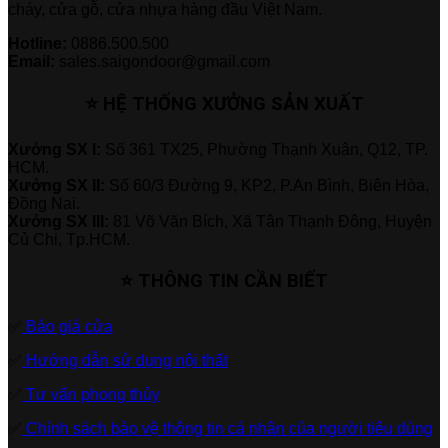
cháy, cửa gỗ, cửa nhựa hàng đầu Việt Nam.
Hotline:
0886.500.500
Email:
sales.saigondoor@gmail.com
⭐ HỆ THỐNG XƯỞNG SẢN XUẤT
Xưởng SX I:
Số 361 TX25, Phường Thạnh Xuân, Q12, TP.
HCM.
Xưởng SX II:
Số 60/3 Đường 9, KP2, P.An Bình, Biên Hòa,
Đồng Nai.
Xưởng SX III:
81 Võ Văn Bích, Xã Tân Thạnh Đông, Huyện
Củ Chi, Tp.HCM.
⭐ THÔNG TIN CẦN BIẾT
✅
Báo giá cửa
✅
Hướng dẫn sử dụng nội thất
✅
Tư vấn phong thủy
✅
Chính sách bảo vệ thông tin cá nhân của người tiêu dùng