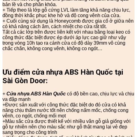
bản lề và cho phần khóa.
+ Tiếp theo là lớp gỗ cứng LVL làm tăng khả năng chịu lực,
đồng thời khắc phục khe hở và độ cong vênh của cửa.
+ Cuối cùng sử dụng là Honeycomb được gia cố ở giữa nên
có khả năng cách âm, cách nhiệt cho cửa rất tốt.
Tất cả các lớp trên được liên kết với nhau bằng loại keo có
công thức đặc biệt được ép dưới áp lực cao giữ như vậy
trong vòng 10h tạo ra cánh cửa có độ dày 39mm vô cùng
chắc chắn, không cong vênh, không co ngót…
Ưu điểm cửa nhựa ABS Hàn Quốc tại
Sài Gòn Door:
+
Cửa nhựa ABS Hàn Quốc
có độ bền cao, chịu lực và chịu
va đập mạnh
+Được sản xuất với công thức đặc biệt do đó cửa có khả
năng chịu thấm nước tốt nên chống nấm mốc, chống cong
vênh, co ngót, chống mối mọt
+Màu sắc cửa được thiết kế với nhiều vân gỗ giả giống với
gỗ tự nhiên nên cho màu sắc như gỗ thật mang lại vẻ đẹp
sang trọng cho công trình