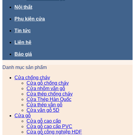
Nội thất
Phụ kiện cửa
Tin tức
Liên hệ
Báo giá
Danh mục sản phẩm
Cửa chống cháy
Cửa gỗ chống cháy
Cửa nhôm vân gỗ
Cửa thép chống cháy
Cửa Thép Hàn Quốc
Cửa thép vân gỗ
Cửa vân gỗ 5D
Cửa gỗ
Cửa gỗ cao cấp
Cửa gỗ cao cấp PVC
Cửa gỗ công nghiệp HDF