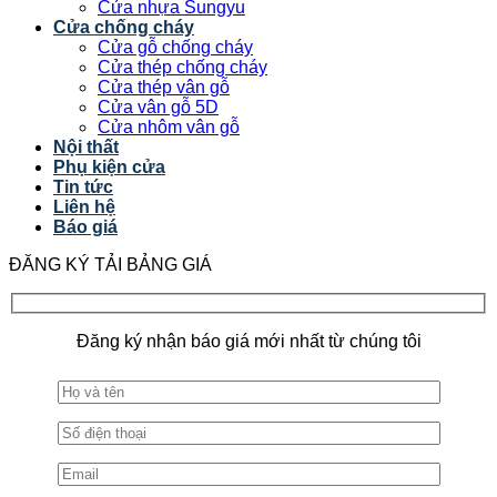
Cửa nhựa Sungyu
Cửa chống cháy
Cửa gỗ chống cháy
Cửa thép chống cháy
Cửa thép vân gỗ
Cửa vân gỗ 5D
Cửa nhôm vân gỗ
Nội thất
Phụ kiện cửa
Tin tức
Liên hệ
Báo giá
ĐĂNG KÝ TẢI BẢNG GIÁ
Đăng ký nhận báo giá mới nhất từ chúng tôi