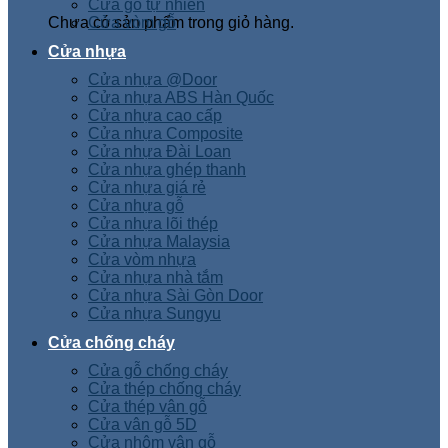
Cửa gỗ tự nhiên
Chưa có sản phẩm trong giỏ hàng.
Cửa vòm gỗ
Cửa nhựa
Cửa nhựa @Door
Cửa nhựa ABS Hàn Quốc
Cửa nhựa cao cấp
Cửa nhựa Composite
Cửa nhựa Đài Loan
Cửa nhựa ghép thanh
Cửa nhựa giá rẻ
Cửa nhựa gỗ
Cửa nhựa lõi thép
Cửa nhựa Malaysia
Cửa vòm nhựa
Cửa nhựa nhà tắm
Cửa nhựa Sài Gòn Door
Cửa nhựa Sungyu
Cửa chống cháy
Cửa gỗ chống cháy
Cửa thép chống cháy
Cửa thép vân gỗ
Cửa vân gỗ 5D
Cửa nhôm vân gỗ