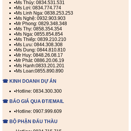
▪️Ms Thúy: 0834.531.531
▪️Ms Lợi: 0834.774.774
▪️Ms Linh Nga: 0838.253.253
▪️Ms Nghệ: 0932.903.903
▪️Mr Phong: 0829.348.348
▪️Ms Thy: 0858.354.354
▪️Ms Nga: 0855.854.854
▪️Ms Thiếp: 0839.210.210
▪️Ms Lưu: 0844.308.308
▪️Ms Dung: 0844.810.810
▪️Mr Huy: 0848.26.08.17
▪️Mr Phát: 0886.20.06.19
▪️Ms Hạnh:0833.201.201
▪️Ms Loan:0855.890.890
☎ KINH DOANH DỰ ÁN
▪️Hotline: 0834.300.300
☎ BÁO GIÁ QUA ĐT/EMAIL
▪️Hotline: 0907.999.609
☎ BỘ PHẬN ĐẤU THẦU