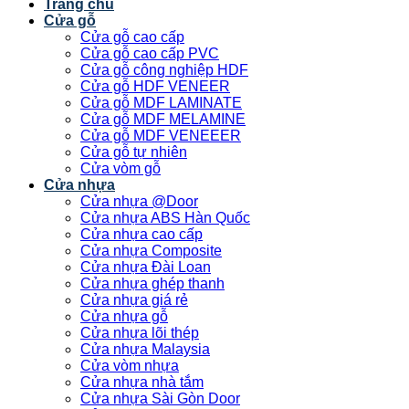
Trang chủ
Cửa gỗ
Cửa gỗ cao cấp
Cửa gỗ cao cấp PVC
Cửa gỗ công nghiệp HDF
Cửa gỗ HDF VENEER
Cửa gỗ MDF LAMINATE
Cửa gỗ MDF MELAMINE
Cửa gỗ MDF VENEEER
Cửa gỗ tự nhiên
Cửa vòm gỗ
Cửa nhựa
Cửa nhựa @Door
Cửa nhựa ABS Hàn Quốc
Cửa nhựa cao cấp
Cửa nhựa Composite
Cửa nhựa Đài Loan
Cửa nhựa ghép thanh
Cửa nhựa giá rẻ
Cửa nhựa gỗ
Cửa nhựa lõi thép
Cửa nhựa Malaysia
Cửa vòm nhựa
Cửa nhựa nhà tắm
Cửa nhựa Sài Gòn Door