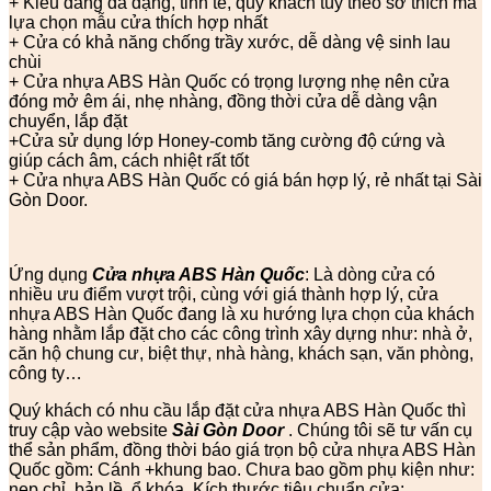
+ Kiểu dáng đa dạng, tinh tế, quý khách tùy theo sở thích mà
lựa chọn mẫu cửa thích hợp nhất
+ Cửa có khả năng chống trầy xước, dễ dàng vệ sinh lau
chùi
+ Cửa nhựa ABS Hàn Quốc có trọng lượng nhẹ nên cửa
đóng mở êm ái, nhẹ nhàng, đồng thời cửa dễ dàng vận
chuyển, lắp đặt
+Cửa sử dụng lớp Honey-comb tăng cường độ cứng và
giúp cách âm, cách nhiệt rất tốt
+ Cửa nhựa ABS Hàn Quốc có giá bán hợp lý, rẻ nhất tại Sài
Gòn Door.
Ứng dụng
Cửa nhựa ABS Hàn Quốc
: Là dòng cửa có
nhiều ưu điểm vượt trội, cùng với giá thành hợp lý, cửa
nhựa ABS Hàn Quốc đang là xu hướng lựa chọn của khách
hàng nhằm lắp đặt cho các công trình xây dựng như: nhà ở,
căn hộ chung cư, biệt thự, nhà hàng, khách sạn, văn phòng,
công ty…
Quý khách có nhu cầu lắp đặt cửa nhựa ABS Hàn Quốc thì
truy cập vào website
Sài Gòn Door
. Chúng tôi sẽ tư vấn cụ
thể sản phẩm, đồng thời báo giá trọn bộ cửa nhựa ABS Hàn
Quốc gồm: Cánh +khung bao. Chưa bao gồm phụ kiện như:
nẹp chỉ, bản lề, ổ khóa. Kích thước tiêu chuẩn cửa: