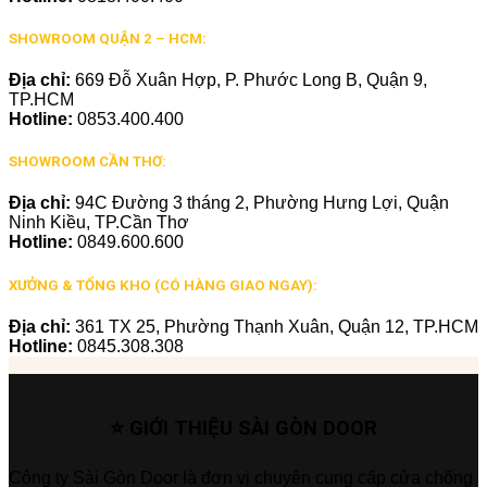
SHOWROOM QUẬN 2 – HCM:
Địa chỉ:
669 Đỗ Xuân Hợp, P. Phước Long B, Quận 9,
TP.HCM
Hotline:
0853.400.400
SHOWROOM CẦN THƠ:
Địa chỉ:
94C Đường 3 tháng 2, Phường Hưng Lợi, Quận
Ninh Kiều, TP.Cần Thơ
Hotline:
0849.600.600
XƯỞNG & TỔNG KHO (CÓ HÀNG GIAO NGAY):
Địa chỉ:
361 TX 25, Phường Thạnh Xuân, Quận 12, TP.HCM
Hotline:
0845.308.308
⭐ GIỚI THIỆU SÀI GÒN DOOR
Công ty Sài Gòn Door là đơn vị chuyên cung cấp cửa chống