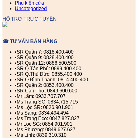
Phụ kiện cửa
Uncategorized
HỖ TRỢ TRỰC TUYẾN
☎ TƯ VẤN BÁN HÀNG
▪️SR Quận 7: 0818.400.400
▪️SR Quận 9: 0828.400.400
▪️SR Quận 12: 0886.500.500
▪️SR Q.Tân Phú: 0899.400.400
▪️SR Q.Thủ Đức: 0855.400.400
▪️SR Q.Bình Thạnh: 0814.400.400
▪️SR Quận 2: 0853.400.400
▪️SR Cần Thơ: 0849.600.600
▪️Mr Lãm: 0933.707.707
▪️Ms Trang SG: 0834.715.715
▪️Ms Lộc SR: 0826.901.901
▪️Ms Sang: 0834.494.494
▪️Ms Trang Eco: 0847.827.827
▪️Mr Lộc SG: 0854.901.901
▪️Ms Phượng: 0849.627.627
▪️Ms Linh: 0839.310.310