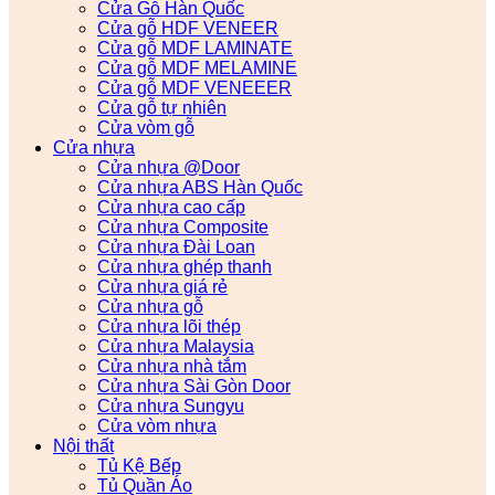
Cửa Gỗ Hàn Quốc
Cửa gỗ HDF VENEER
Cửa gỗ MDF LAMINATE
Cửa gỗ MDF MELAMINE
Cửa gỗ MDF VENEEER
Cửa gỗ tự nhiên
Cửa vòm gỗ
Cửa nhựa
Cửa nhựa @Door
Cửa nhựa ABS Hàn Quốc
Cửa nhựa cao cấp
Cửa nhựa Composite
Cửa nhựa Đài Loan
Cửa nhựa ghép thanh
Cửa nhựa giá rẻ
Cửa nhựa gỗ
Cửa nhựa lõi thép
Cửa nhựa Malaysia
Cửa nhựa nhà tắm
Cửa nhựa Sài Gòn Door
Cửa nhựa Sungyu
Cửa vòm nhựa
Nội thất
Tủ Kệ Bếp
Tủ Quần Áo