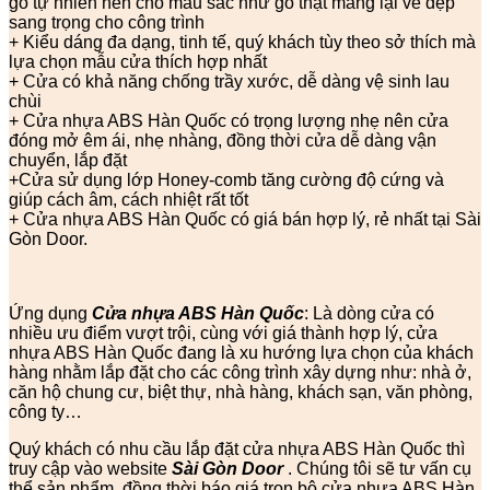
gỗ tự nhiên nên cho màu sắc như gỗ thật mang lại vẻ đẹp
sang trọng cho công trình
+ Kiểu dáng đa dạng, tinh tế, quý khách tùy theo sở thích mà
lựa chọn mẫu cửa thích hợp nhất
+ Cửa có khả năng chống trầy xước, dễ dàng vệ sinh lau
chùi
+ Cửa nhựa ABS Hàn Quốc có trọng lượng nhẹ nên cửa
đóng mở êm ái, nhẹ nhàng, đồng thời cửa dễ dàng vận
chuyển, lắp đặt
+Cửa sử dụng lớp Honey-comb tăng cường độ cứng và
giúp cách âm, cách nhiệt rất tốt
+ Cửa nhựa ABS Hàn Quốc có giá bán hợp lý, rẻ nhất tại Sài
Gòn Door.
Ứng dụng
Cửa nhựa ABS Hàn Quốc
: Là dòng cửa có
nhiều ưu điểm vượt trội, cùng với giá thành hợp lý, cửa
nhựa ABS Hàn Quốc đang là xu hướng lựa chọn của khách
hàng nhằm lắp đặt cho các công trình xây dựng như: nhà ở,
căn hộ chung cư, biệt thự, nhà hàng, khách sạn, văn phòng,
công ty…
Quý khách có nhu cầu lắp đặt cửa nhựa ABS Hàn Quốc thì
truy cập vào website
Sài Gòn Door
. Chúng tôi sẽ tư vấn cụ
thể sản phẩm, đồng thời báo giá trọn bộ cửa nhựa ABS Hàn