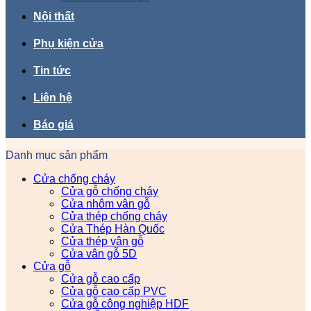
Nội thất
Phụ kiện cửa
Tin tức
Liên hệ
Báo giá
Danh mục sản phẩm
Cửa chống cháy
Cửa gỗ chống cháy
Cửa nhôm vân gỗ
Cửa thép chống cháy
Cửa Thép Hàn Quốc
Cửa thép vân gỗ
Cửa vân gỗ 5D
Cửa gỗ
Cửa gỗ cao cấp
Cửa gỗ cao cấp PVC
Cửa gỗ công nghiệp HDF