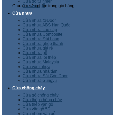
Cửa gỗ tự nhiên
Chưa có sản phẩm trong giỏ hàng.
Cửa vòm gỗ
Cửa nhựa
Cửa nhựa @Door
Cửa nhựa ABS Hàn Quốc
Cửa nhựa cao cấp
Cửa nhựa Composite
Cửa nhựa Đài Loan
Cửa nhựa ghép thanh
Cửa nhựa giá rẻ
Cửa nhựa gỗ
Cửa nhựa lõi thép
Cửa nhựa Malaysia
Cửa vòm nhựa
Cửa nhựa nhà tắm
Cửa nhựa Sài Gòn Door
Cửa nhựa Sungyu
Cửa chống cháy
Cửa gỗ chống cháy
Cửa thép chống cháy
Cửa thép vân gỗ
Cửa vân gỗ 5D
Cửa nhôm vân gỗ