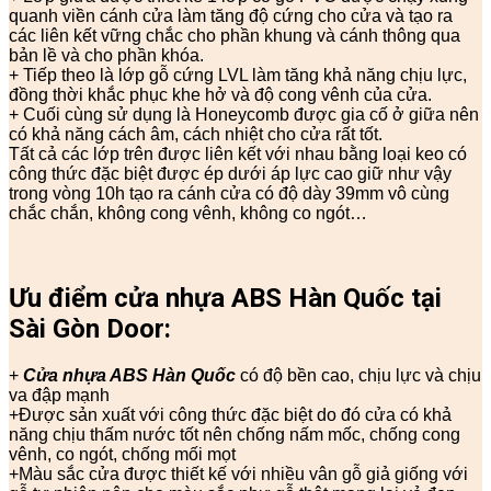
quanh viền cánh cửa làm tăng độ cứng cho cửa và tạo ra
các liên kết vững chắc cho phần khung và cánh thông qua
bản lề và cho phần khóa.
+ Tiếp theo là lớp gỗ cứng LVL làm tăng khả năng chịu lực,
đồng thời khắc phục khe hở và độ cong vênh của cửa.
+ Cuối cùng sử dụng là Honeycomb được gia cố ở giữa nên
có khả năng cách âm, cách nhiệt cho cửa rất tốt.
Tất cả các lớp trên được liên kết với nhau bằng loại keo có
công thức đặc biệt được ép dưới áp lực cao giữ như vậy
trong vòng 10h tạo ra cánh cửa có độ dày 39mm vô cùng
chắc chắn, không cong vênh, không co ngót…
Ưu điểm cửa nhựa ABS Hàn Quốc tại
Sài Gòn Door:
+
Cửa nhựa ABS Hàn Quốc
có độ bền cao, chịu lực và chịu
va đập mạnh
+Được sản xuất với công thức đặc biệt do đó cửa có khả
năng chịu thấm nước tốt nên chống nấm mốc, chống cong
vênh, co ngót, chống mối mọt
+Màu sắc cửa được thiết kế với nhiều vân gỗ giả giống với