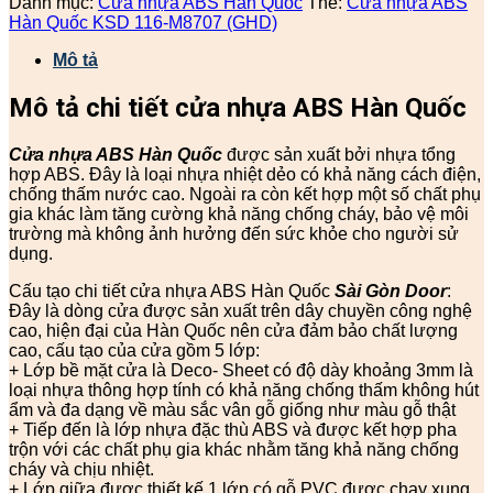
Danh mục:
Cửa nhựa ABS Hàn Quốc
Thẻ:
Cửa nhựa ABS
Hàn Quốc KSD 116-M8707 (GHD)
Mô tả
Mô tả chi tiết cửa nhựa ABS Hàn Quốc
Cửa nhựa ABS Hàn Quốc
được sản xuất bởi nhựa tổng
hợp ABS. Đây là loại nhựa nhiệt dẻo có khả năng cách điện,
chống thấm nước cao. Ngoài ra còn kết hợp một số chất phụ
gia khác làm tăng cường khả năng chống cháy, bảo vệ môi
trường mà không ảnh hưởng đến sức khỏe cho người sử
dụng.
Cấu tạo chi tiết cửa nhựa ABS Hàn Quốc
Sài Gòn Door
:
Đây là dòng cửa được sản xuất trên dây chuyền công nghệ
cao, hiện đại của Hàn Quốc nên cửa đảm bảo chất lượng
cao, cấu tạo của cửa gồm 5 lớp:
+ Lớp bề mặt cửa là Deco- Sheet có độ dày khoảng 3mm là
loại nhựa thông hợp tính có khả năng chống thấm không hút
ẩm và đa dạng về màu sắc vân gỗ giống như màu gỗ thật
+ Tiếp đến là lớp nhựa đặc thù ABS và được kết hợp pha
trộn với các chất phụ gia khác nhằm tăng khả năng chống
cháy và chịu nhiệt.
+ Lớp giữa được thiết kế 1 lớp có gỗ PVC được chạy xung