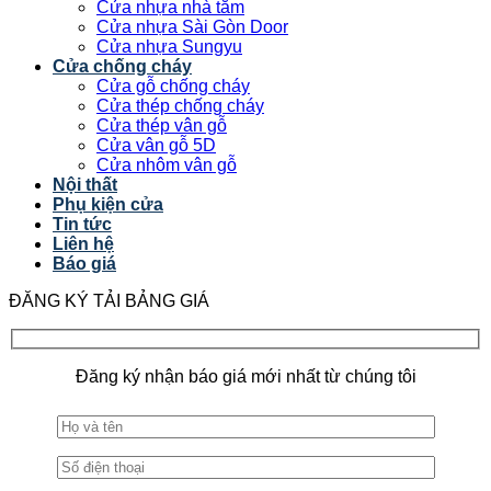
Cửa nhựa nhà tắm
Cửa nhựa Sài Gòn Door
Cửa nhựa Sungyu
Cửa chống cháy
Cửa gỗ chống cháy
Cửa thép chống cháy
Cửa thép vân gỗ
Cửa vân gỗ 5D
Cửa nhôm vân gỗ
Nội thất
Phụ kiện cửa
Tin tức
Liên hệ
Báo giá
ĐĂNG KÝ TẢI BẢNG GIÁ
Đăng ký nhận báo giá mới nhất từ chúng tôi