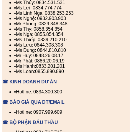
▪️Ms Thúy: 0834.531.531
▪️Ms Lợi: 0834.774.774
▪️Ms Linh Nga: 0838.253.253
▪️Ms Nghệ: 0932.903.903
▪️Mr Phong: 0829.348.348
▪️Ms Thy: 0858.354.354
▪️Ms Nga: 0855.854.854
▪️Ms Thiếp: 0839.210.210
▪️Ms Lưu: 0844.308.308
▪️Ms Dung: 0844.810.810
▪️Mr Huy: 0848.26.08.17
▪️Mr Phát: 0886.20.06.19
▪️Ms Hạnh:0833.201.201
▪️Ms Loan:0855.890.890
☎ KINH DOANH DỰ ÁN
▪️Hotline: 0834.300.300
☎ BÁO GIÁ QUA ĐT/EMAIL
▪️Hotline: 0907.999.609
☎ BỘ PHẬN ĐẤU THẦU