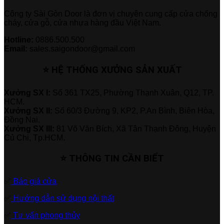
Công ty Sài Gòn Door là đơn vị chuyên cung cấp cửa chống
cháy, cửa gỗ, cửa nhựa hàng đầu Việt Nam.
Hotline:
0886.500.500
Email:
sales.saigondoor@gmail.com
⭐ HỆ THỐNG XƯỞNG SẢN XUẤT
Xưởng SX I:
Số 361 TX25, Phường Thạnh Xuân, Q12, TP.
HCM.
Xưởng SX II:
Số 60/3 Đường 9, KP2, P.An Bình, Biên Hòa,
Đồng Nai.
Xưởng SX III:
81 Võ Văn Bích, Xã Tân Thạnh Đông, Huyện
Củ Chi, Tp.HCM.
⭐ THÔNG TIN CẦN BIẾT
✅
Báo giá cửa
✅
Hướng dẫn sử dụng nội thất
✅
Tư vấn phong thủy