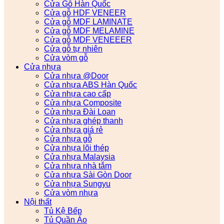
Cửa Gỗ Hàn Quốc
Cửa gỗ HDF VENEER
Cửa gỗ MDF LAMINATE
Cửa gỗ MDF MELAMINE
Cửa gỗ MDF VENEEER
Cửa gỗ tự nhiên
Cửa vòm gỗ
Cửa nhựa
Cửa nhựa @Door
Cửa nhựa ABS Hàn Quốc
Cửa nhựa cao cấp
Cửa nhựa Composite
Cửa nhựa Đài Loan
Cửa nhựa ghép thanh
Cửa nhựa giá rẻ
Cửa nhựa gỗ
Cửa nhựa lõi thép
Cửa nhựa Malaysia
Cửa nhựa nhà tắm
Cửa nhựa Sài Gòn Door
Cửa nhựa Sungyu
Cửa vòm nhựa
Nội thất
Tủ Kệ Bếp
Tủ Quần Áo