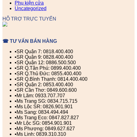
Phụ kiện cửa
Uncategorized
HỖ TRỢ TRỰC TUYẾN
☎ TƯ VẤN BÁN HÀNG
▪️SR Quận 7: 0818.400.400
▪️SR Quận 9: 0828.400.400
▪️SR Quận 12: 0886.500.500
▪️SR Q.Tân Phú: 0899.400.400
▪️SR Q.Thủ Đức: 0855.400.400
▪️SR Q.Bình Thạnh: 0814.400.400
▪️SR Quận 2: 0853.400.400
▪️SR Cần Thơ: 0849.600.600
▪️Mr Lãm: 0933.707.707
▪️Ms Trang SG: 0834.715.715
▪️Ms Lộc SR: 0826.901.901
▪️Ms Sang: 0834.494.494
▪️Ms Trang Eco: 0847.827.827
▪️Mr Lộc SG: 0854.901.901
▪️Ms Phượng: 0849.627.627
▪️Ms Linh: 0839.310.310