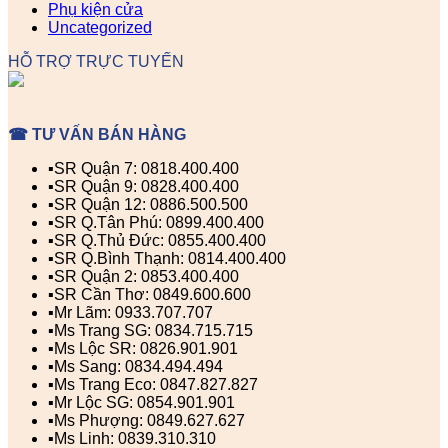
Phụ kiện cửa
Uncategorized
HỖ TRỢ TRỰC TUYẾN
☎ TƯ VẤN BÁN HÀNG
▪️SR Quận 7: 0818.400.400
▪️SR Quận 9: 0828.400.400
▪️SR Quận 12: 0886.500.500
▪️SR Q.Tân Phú: 0899.400.400
▪️SR Q.Thủ Đức: 0855.400.400
▪️SR Q.Bình Thạnh: 0814.400.400
▪️SR Quận 2: 0853.400.400
▪️SR Cần Thơ: 0849.600.600
▪️Mr Lãm: 0933.707.707
▪️Ms Trang SG: 0834.715.715
▪️Ms Lộc SR: 0826.901.901
▪️Ms Sang: 0834.494.494
▪️Ms Trang Eco: 0847.827.827
▪️Mr Lộc SG: 0854.901.901
▪️Ms Phượng: 0849.627.627
▪️Ms Linh: 0839.310.310