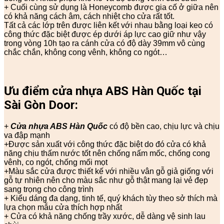
+ Cuối cùng sử dụng là Honeycomb được gia cố ở giữa nên
có khả năng cách âm, cách nhiệt cho cửa rất tốt.
Tất cả các lớp trên được liên kết với nhau bằng loại keo có
công thức đặc biệt được ép dưới áp lực cao giữ như vậy
trong vòng 10h tạo ra cánh cửa có độ dày 39mm vô cùng
chắc chắn, không cong vênh, không co ngót…
Ưu điểm cửa nhựa ABS Hàn Quốc tại
Sài Gòn Door:
+
Cửa nhựa ABS Hàn Quốc
có độ bền cao, chịu lực và chịu
va đập mạnh
+Được sản xuất với công thức đặc biệt do đó cửa có khả
năng chịu thấm nước tốt nên chống nấm mốc, chống cong
vênh, co ngót, chống mối mọt
+Màu sắc cửa được thiết kế với nhiều vân gỗ giả giống với
gỗ tự nhiên nên cho màu sắc như gỗ thật mang lại vẻ đẹp
sang trọng cho công trình
+ Kiểu dáng đa dạng, tinh tế, quý khách tùy theo sở thích mà
lựa chọn mẫu cửa thích hợp nhất
+ Cửa có khả năng chống trầy xước, dễ dàng vệ sinh lau