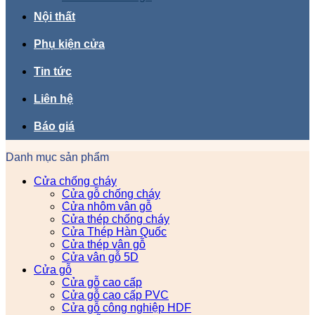
Nội thất
Phụ kiện cửa
Tin tức
Liên hệ
Báo giá
Danh mục sản phẩm
Cửa chống cháy
Cửa gỗ chống cháy
Cửa nhôm vân gỗ
Cửa thép chống cháy
Cửa Thép Hàn Quốc
Cửa thép vân gỗ
Cửa vân gỗ 5D
Cửa gỗ
Cửa gỗ cao cấp
Cửa gỗ cao cấp PVC
Cửa gỗ công nghiệp HDF