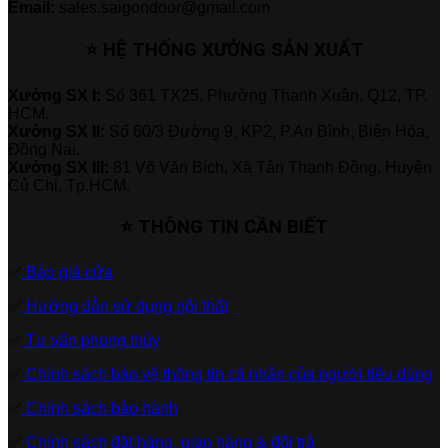
Email:
sales.saigondoor@gmail.com
⭐ HỆ THỐNG XƯỞNG SẢN XUẤT
Xưởng SX I:
Số 361 TX25, Phường Thạnh Xuân, Q12, TP.
HCM.
Xưởng SX II:
Số 60/3 Đường 9, KP2, P.An Bình, Biên Hòa,
Đồng Nai.
Xưởng SX III:
81 Võ Văn Bích, Xã Tân Thạnh Đông, Huyện
Củ Chi, Tp.HCM.
⭐ THÔNG TIN CẦN BIẾT
✅
Báo giá cửa
✅
Hướng dẫn sử dụng nội thất
✅
Tư vấn phong thủy
✅
Chính sách bảo vệ thông tin cá nhân của người tiêu dùng
✅
Chính sách bảo hành
✅
Chính sách đặt hàng, giao hàng & đổi trả