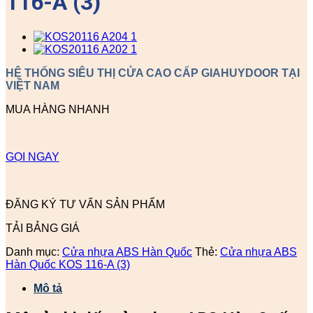
116-A (3)
HỆ THỐNG SIÊU THỊ CỬA CAO CẤP GIAHUYDOOR TẠI
VIỆT NAM
MUA HÀNG NHANH
GỌI NGAY
ĐĂNG KÝ TƯ VẤN SẢN PHẨM
TẢI BẢNG GIÁ
Danh mục:
Cửa nhựa ABS Hàn Quốc
Thẻ:
Cửa nhựa ABS
Hàn Quốc KOS 116-A (3)
Mô tả