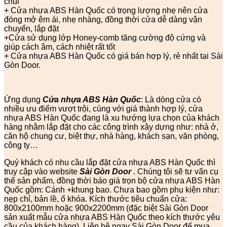
chùi
+ Cửa nhựa ABS Hàn Quốc có trọng lượng nhẹ nên cửa
đóng mở êm ái, nhẹ nhàng, đồng thời cửa dễ dàng vận
chuyển, lắp đặt
+Cửa sử dụng lớp Honey-comb tăng cường độ cứng và
giúp cách âm, cách nhiệt rất tốt
+ Cửa nhựa ABS Hàn Quốc có giá bán hợp lý, rẻ nhất tại Sài
Gòn Door.
Ứng dụng
Cửa nhựa ABS Hàn Quốc
: Là dòng cửa có
nhiều ưu điểm vượt trội, cùng với giá thành hợp lý, cửa
nhựa ABS Hàn Quốc đang là xu hướng lựa chọn của khách
hàng nhằm lắp đặt cho các công trình xây dựng như: nhà ở,
căn hộ chung cư, biệt thự, nhà hàng, khách sạn, văn phòng,
công ty…
Quý khách có nhu cầu lắp đặt cửa nhựa ABS Hàn Quốc thì
truy cập vào website
Sài Gòn Door
. Chúng tôi sẽ tư vấn cụ
thể sản phẩm, đồng thời báo giá trọn bộ cửa nhựa ABS Hàn
Quốc gồm: Cánh +khung bao. Chưa bao gồm phụ kiện như:
nẹp chỉ, bản lề, ổ khóa. Kích thước tiêu chuẩn cửa:
800x2100mm hoặc 900x2200mm (đặc biệt Sài Gòn Door
sản xuất mẫu cửa nhựa ABS Hàn Quốc theo kích thước yêu
cầu của khách hàng). Liên hệ ngay Sài Gòn Door để mua