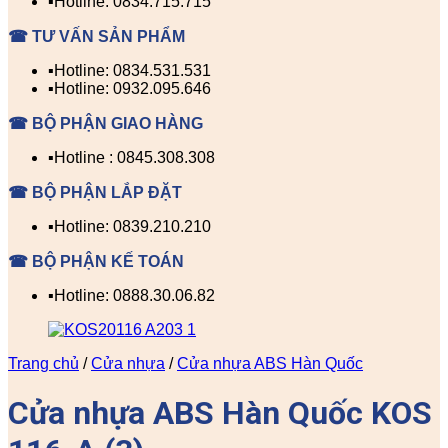
▪️Hotline: 0834.715.715
☎ TƯ VẤN SẢN PHẨM
▪️Hotline: 0834.531.531
▪️Hotline: 0932.095.646
☎ BỘ PHẬN GIAO HÀNG
▪️Hotline : 0845.308.308
☎ BỘ PHẬN LẮP ĐẶT
▪️Hotline: 0839.210.210
☎ BỘ PHẬN KẾ TOÁN
▪️Hotline: 0888.30.06.82
Trang chủ
/
Cửa nhựa
/
Cửa nhựa ABS Hàn Quốc
Cửa nhựa ABS Hàn Quốc KOS