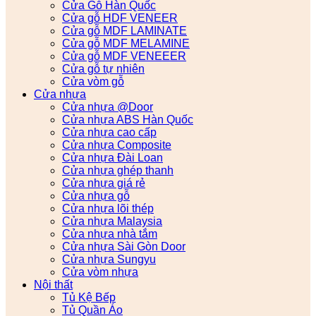
Cửa Gỗ Hàn Quốc
Cửa gỗ HDF VENEER
Cửa gỗ MDF LAMINATE
Cửa gỗ MDF MELAMINE
Cửa gỗ MDF VENEEER
Cửa gỗ tự nhiên
Cửa vòm gỗ
Cửa nhựa
Cửa nhựa @Door
Cửa nhựa ABS Hàn Quốc
Cửa nhựa cao cấp
Cửa nhựa Composite
Cửa nhựa Đài Loan
Cửa nhựa ghép thanh
Cửa nhựa giá rẻ
Cửa nhựa gỗ
Cửa nhựa lõi thép
Cửa nhựa Malaysia
Cửa nhựa nhà tắm
Cửa nhựa Sài Gòn Door
Cửa nhựa Sungyu
Cửa vòm nhựa
Nội thất
Tủ Kệ Bếp
Tủ Quần Áo