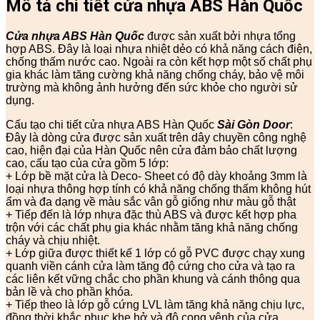
Mô tả chi tiết cửa nhựa ABS Hàn Quốc
Cửa nhựa ABS Hàn Quốc
được sản xuất bởi nhựa tổng
hợp ABS. Đây là loại nhựa nhiệt dẻo có khả năng cách điện,
chống thấm nước cao. Ngoài ra còn kết hợp một số chất phụ
gia khác làm tăng cường khả năng chống cháy, bảo vệ môi
trường mà không ảnh hưởng đến sức khỏe cho người sử
dụng.
Cấu tạo chi tiết cửa nhựa ABS Hàn Quốc
Sài Gòn Door
:
Đây là dòng cửa được sản xuất trên dây chuyền công nghệ
cao, hiện đại của Hàn Quốc nên cửa đảm bảo chất lượng
cao, cấu tạo của cửa gồm 5 lớp:
+ Lớp bề mặt cửa là Deco- Sheet có độ dày khoảng 3mm là
loại nhựa thông hợp tính có khả năng chống thấm không hút
ẩm và đa dạng về màu sắc vân gỗ giống như màu gỗ thật
+ Tiếp đến là lớp nhựa đặc thù ABS và được kết hợp pha
trộn với các chất phụ gia khác nhằm tăng khả năng chống
cháy và chịu nhiệt.
+ Lớp giữa được thiết kế 1 lớp có gỗ PVC được chạy xung
quanh viền cánh cửa làm tăng độ cứng cho cửa và tạo ra
các liên kết vững chắc cho phần khung và cánh thông qua
bản lề và cho phần khóa.
+ Tiếp theo là lớp gỗ cứng LVL làm tăng khả năng chịu lực,
đồng thời khắc phục khe hở và độ cong vênh của cửa.