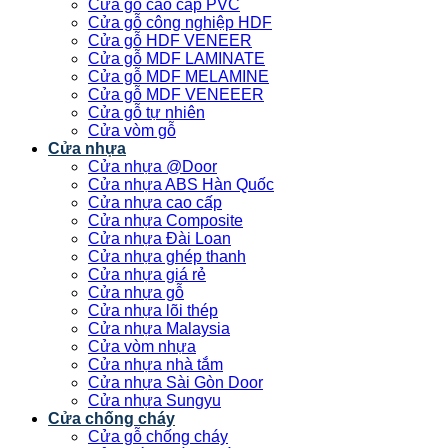
Cửa gỗ cao cấp PVC
Cửa gỗ công nghiệp HDF
Cửa gỗ HDF VENEER
Cửa gỗ MDF LAMINATE
Cửa gỗ MDF MELAMINE
Cửa gỗ MDF VENEEER
Cửa gỗ tự nhiên
Cửa vòm gỗ
Cửa nhựa
Cửa nhựa @Door
Cửa nhựa ABS Hàn Quốc
Cửa nhựa cao cấp
Cửa nhựa Composite
Cửa nhựa Đài Loan
Cửa nhựa ghép thanh
Cửa nhựa giá rẻ
Cửa nhựa gỗ
Cửa nhựa lõi thép
Cửa nhựa Malaysia
Cửa vòm nhựa
Cửa nhựa nhà tắm
Cửa nhựa Sài Gòn Door
Cửa nhựa Sungyu
Cửa chống cháy
Cửa gỗ chống cháy