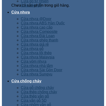
Cửa gỗ tự nhiên
Chưa có sản phẩm trong giỏ hàng.
Cửa vòm gỗ
Cửa nhựa
Cửa nhựa @Door
Cửa nhựa ABS Hàn Quốc
Cửa nhựa cao cấp
Cửa nhựa Composite
Cửa nhựa Đài Loan
Cửa nhựa ghép thanh
Cửa nhựa giá rẻ
Cửa nhựa gỗ
Cửa nhựa lõi thép
Cửa nhựa Malaysia
Cửa vòm nhựa
Cửa nhựa nhà tắm
Cửa nhựa Sài Gòn Door
Cửa nhựa Sungyu
Cửa chống cháy
Cửa gỗ chống cháy
Cửa thép chống cháy
Cửa thép vân gỗ
Cửa vân gỗ 5D
Cửa nhôm vân gỗ