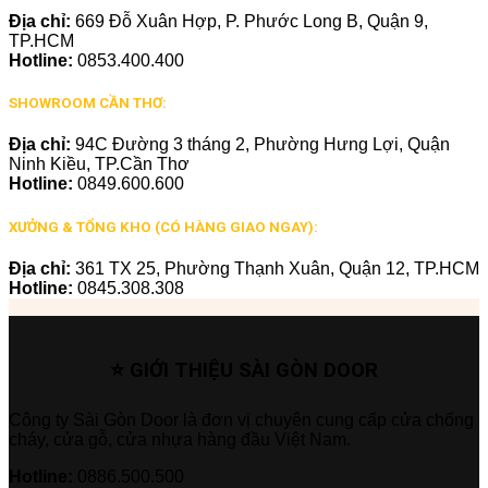
Địa chỉ:
669 Đỗ Xuân Hợp, P. Phước Long B, Quận 9,
TP.HCM
Hotline:
0853.400.400
SHOWROOM CẦN THƠ:
Địa chỉ:
94C Đường 3 tháng 2, Phường Hưng Lợi, Quận
Ninh Kiều, TP.Cần Thơ
Hotline:
0849.600.600
XƯỞNG & TỔNG KHO (CÓ HÀNG GIAO NGAY):
Địa chỉ:
361 TX 25, Phường Thạnh Xuân, Quận 12, TP.HCM
Hotline:
0845.308.308
⭐ GIỚI THIỆU SÀI GÒN DOOR
Công ty Sài Gòn Door là đơn vị chuyên cung cấp cửa chống
cháy, cửa gỗ, cửa nhựa hàng đầu Việt Nam.
Hotline:
0886.500.500