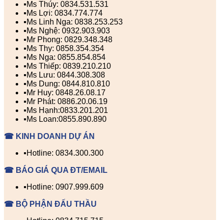
▪️Ms Thúy: 0834.531.531
▪️Ms Lợi: 0834.774.774
▪️Ms Linh Nga: 0838.253.253
▪️Ms Nghệ: 0932.903.903
▪️Mr Phong: 0829.348.348
▪️Ms Thy: 0858.354.354
▪️Ms Nga: 0855.854.854
▪️Ms Thiếp: 0839.210.210
▪️Ms Lưu: 0844.308.308
▪️Ms Dung: 0844.810.810
▪️Mr Huy: 0848.26.08.17
▪️Mr Phát: 0886.20.06.19
▪️Ms Hạnh:0833.201.201
▪️Ms Loan:0855.890.890
☎ KINH DOANH DỰ ÁN
▪️Hotline: 0834.300.300
☎ BÁO GIÁ QUA ĐT/EMAIL
▪️Hotline: 0907.999.609
☎ BỘ PHẬN ĐẤU THẦU