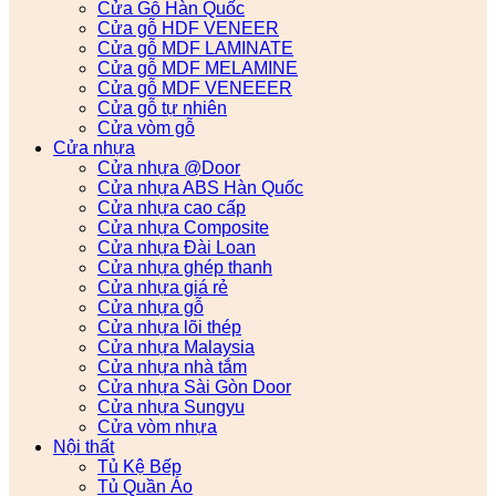
Cửa Gỗ Hàn Quốc
Cửa gỗ HDF VENEER
Cửa gỗ MDF LAMINATE
Cửa gỗ MDF MELAMINE
Cửa gỗ MDF VENEEER
Cửa gỗ tự nhiên
Cửa vòm gỗ
Cửa nhựa
Cửa nhựa @Door
Cửa nhựa ABS Hàn Quốc
Cửa nhựa cao cấp
Cửa nhựa Composite
Cửa nhựa Đài Loan
Cửa nhựa ghép thanh
Cửa nhựa giá rẻ
Cửa nhựa gỗ
Cửa nhựa lõi thép
Cửa nhựa Malaysia
Cửa nhựa nhà tắm
Cửa nhựa Sài Gòn Door
Cửa nhựa Sungyu
Cửa vòm nhựa
Nội thất
Tủ Kệ Bếp
Tủ Quần Áo