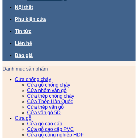
Nội thất
Phụ kiện cửa
Tin tức
Liên hệ
Báo giá
Danh mục sản phẩm
Cửa chống cháy
Cửa gỗ chống cháy
Cửa nhôm vân gỗ
Cửa thép chống cháy
Cửa Thép Hàn Quốc
Cửa thép vân gỗ
Cửa vân gỗ 5D
Cửa gỗ
Cửa gỗ cao cấp
Cửa gỗ cao cấp PVC
Cửa gỗ công nghiệp HDF