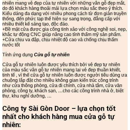
nhiên mang vẻ đẹp của tự nhiên với những vân gỗ đẹp mắt,
do đó khách hàng thoải mái lựa chọn màu sắc theo ý thích.
Kiểu dáng đa dạng với nhiều phong cách từ đơn giản truyền
thống, đến phức tạp thể hiện sự sang trọng, đẳng cấp với
nhiều thiết kế sáng tạo, độc đáo.
+Bề mặt cửa được gia công tinh xảo với công nghệ soi, nẹp,
khắc tự động CNC giúp nâng cao tính thẩm mỹ sản phẩm.
+Cửa chịu va đập, chịu nhiệt độ cao và chống chịu thấm
nước tốt
Tính ứng dụng
Cửa gỗ tự nhiên
Cửa gỗ tự nhiên luôn được yêu thích bởi vẻ đẹp tự nhiên
của màu sắc vân gỗ tự nhiên mang lại vẻ đẹp thuần khiết,
tinh tế , vì thế cửa gỗ tự nhiên luôn được người tiêu dùng ưa
chuộng lắp đặt cho nhiều không gian kiến trúc công trình
như cửa thông phòng, cửa đi chính, cửa nhà tắm, cửa văn
phòng, công ty, khách sạn, …cho các công trình nhà ở, biệt
thự, khu nghỉ dưỡng, …
Công ty Sài Gòn Door – lựa chọn tốt
nhất cho khách hàng mua cửa gỗ tự
nhiên: