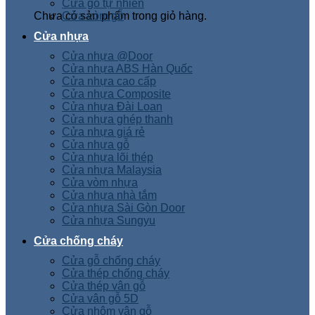
Cửa gỗ tự nhiên
Chưa có sản phẩm trong giỏ hàng.
Cửa vòm gỗ
Cửa nhựa
Cửa nhựa @Door
Cửa nhựa ABS Hàn Quốc
Cửa nhựa cao cấp
Cửa nhựa Composite
Cửa nhựa Đài Loan
Cửa nhựa ghép thanh
Cửa nhựa giá rẻ
Cửa nhựa gỗ
Cửa nhựa lõi thép
Cửa nhựa Malaysia
Cửa vòm nhựa
Cửa nhựa nhà tắm
Cửa nhựa Sài Gòn Door
Cửa nhựa Sungyu
Cửa chống cháy
Cửa gỗ chống cháy
Cửa thép chống cháy
Cửa thép vân gỗ
Cửa vân gỗ 5D
Cửa nhôm vân gỗ