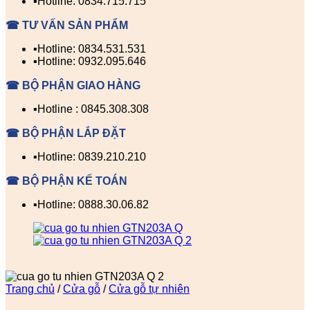
▪️Hotline: 0834.715.715
☎ TƯ VẤN SẢN PHẨM
▪️Hotline: 0834.531.531
▪️Hotline: 0932.095.646
☎ BỘ PHẬN GIAO HÀNG
▪️Hotline : 0845.308.308
☎ BỘ PHẬN LẮP ĐẶT
▪️Hotline: 0839.210.210
☎ BỘ PHẬN KẾ TOÁN
▪️Hotline: 0888.30.06.82
Trang chủ
/
Cửa gỗ
/
Cửa gỗ tự nhiên