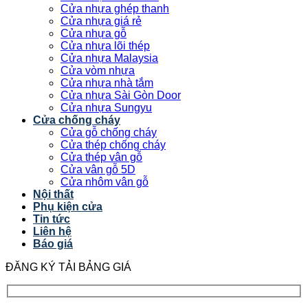
Cửa nhựa ghép thanh
Cửa nhựa giá rẻ
Cửa nhựa gỗ
Cửa nhựa lõi thép
Cửa nhựa Malaysia
Cửa vòm nhựa
Cửa nhựa nhà tắm
Cửa nhựa Sài Gòn Door
Cửa nhựa Sungyu
Cửa chống cháy
Cửa gỗ chống cháy
Cửa thép chống cháy
Cửa thép vân gỗ
Cửa vân gỗ 5D
Cửa nhôm vân gỗ
Nội thất
Phụ kiện cửa
Tin tức
Liên hệ
Báo giá
ĐĂNG KÝ TẢI BẢNG GIÁ