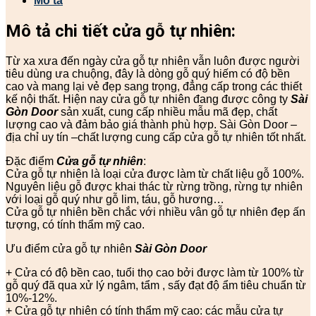
Mô tả
Mô tả chi tiết cửa gỗ tự nhiên:
Từ xa xưa đến ngày cửa gỗ tự nhiên vẫn luôn được người
tiêu dùng ưa chuộng, đây là dòng gỗ quý hiếm có độ bền
cao và mang lại vẻ đẹp sang trọng, đẳng cấp trong các thiết
kế nội thất. Hiện nay cửa gỗ tự nhiên đang được công ty
Sài
Gòn Door
sản xuất, cung cấp nhiều mẫu mã đẹp, chất
lượng cao và đảm bảo giá thành phù hợp. Sài Gòn Door –
địa chỉ uy tín –chất lượng cung cấp cửa gỗ tự nhiên tốt nhất.
Đặc điểm
Cửa gỗ tự nhiên
:
Cửa gỗ tự nhiên là loại cửa được làm từ chất liệu gỗ 100%.
Nguyên liệu gỗ được khai thác từ rừng trồng, rừng tự nhiên
với loại gỗ quý như gỗ lim, táu, gỗ hương…
Cửa gỗ tự nhiên bền chắc với nhiều vân gỗ tự nhiên đẹp ấn
tượng, có tính thẩm mỹ cao.
Ưu điểm cửa gỗ tự nhiên
Sài Gòn Door
+ Cửa có độ bền cao, tuổi thọ cao bởi được làm từ 100% từ
gỗ quý đã qua xử lý ngâm, tẩm , sấy đạt độ ẩm tiêu chuẩn từ
10%-12%.
+ Cửa gỗ tự nhiên có tính thẩm mỹ cao: các mẫu cửa tự