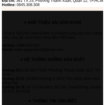
Địa chỉ:
361 TX 25, Phường Thạnh Xuân, Quận 12, TP.HCM
Hotline:
0845.308.308
⭐ GIỚI THIỆU SÀI GÒN DOOR
Công ty Sài Gòn Door là đơn vị chuyên cung cấp cửa chống
cháy, cửa gỗ, cửa nhựa hàng đầu Việt Nam.
Hotline:
0886.500.500
Email:
sales.saigondoor@gmail.com
⭐ HỆ THỐNG XƯỞNG SẢN XUẤT
Xưởng SX I:
Số 361 TX25, Phường Thạnh Xuân, Q12, TP.
HCM.
Xưởng SX II:
Số 60/3 Đường 9, KP2, P.An Bình, Biên Hòa,
Đồng Nai.
Xưởng SX III:
81 Võ Văn Bích, Xã Tân Thạnh Đông, Huyện
Củ Chi, Tp.HCM.
⭐ THÔNG TIN CẦN BIẾT