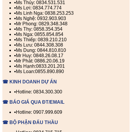
▪️Ms Thúy: 0834.531.531
▪️Ms Lợi: 0834.774.774
▪️Ms Linh Nga: 0838.253.253
▪️Ms Nghệ: 0932.903.903
▪️Mr Phong: 0829.348.348
▪️Ms Thy: 0858.354.354
▪️Ms Nga: 0855.854.854
▪️Ms Thiếp: 0839.210.210
▪️Ms Lưu: 0844.308.308
▪️Ms Dung: 0844.810.810
▪️Mr Huy: 0848.26.08.17
▪️Mr Phát: 0886.20.06.19
▪️Ms Hạnh:0833.201.201
▪️Ms Loan:0855.890.890
☎ KINH DOANH DỰ ÁN
▪️Hotline: 0834.300.300
☎ BÁO GIÁ QUA ĐT/EMAIL
▪️Hotline: 0907.999.609
☎ BỘ PHẬN ĐẤU THẦU