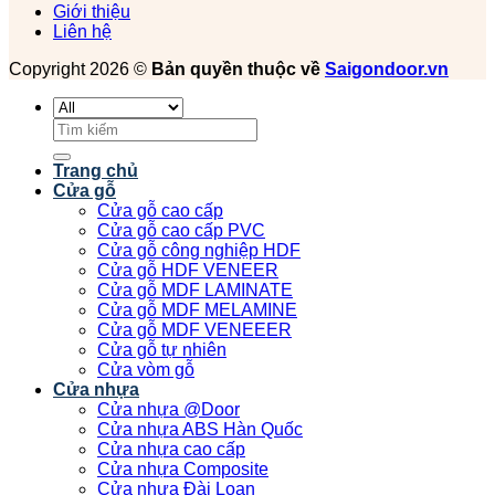
Giới thiệu
Liên hệ
Copyright 2026 ©
Bản quyền thuộc về
Saigondoor.vn
Tìm
kiếm:
Trang chủ
Cửa gỗ
Cửa gỗ cao cấp
Cửa gỗ cao cấp PVC
Cửa gỗ công nghiệp HDF
Cửa gỗ HDF VENEER
Cửa gỗ MDF LAMINATE
Cửa gỗ MDF MELAMINE
Cửa gỗ MDF VENEEER
Cửa gỗ tự nhiên
Cửa vòm gỗ
Cửa nhựa
Cửa nhựa @Door
Cửa nhựa ABS Hàn Quốc
Cửa nhựa cao cấp
Cửa nhựa Composite
Cửa nhựa Đài Loan