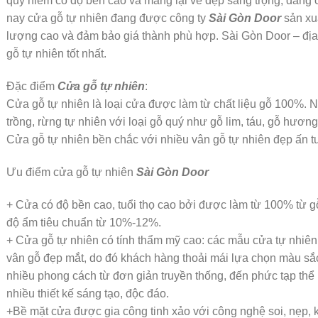
quý hiếm có độ bền cao và mang lại vẻ đẹp sang trọng, đẳng cấ
nay cửa gỗ tự nhiên đang được công ty
Sài Gòn Door
sản xu
lượng cao và đảm bảo giá thành phù hợp. Sài Gòn Door – địa 
gỗ tự nhiên tốt nhất.
Đặc điểm
Cửa gỗ tự nhiên
:
Cửa gỗ tự nhiên là loại cửa được làm từ chất liệu gỗ 100%. N
trồng, rừng tự nhiên với loại gỗ quý như gỗ lim, táu, gỗ hươ
Cửa gỗ tự nhiên bền chắc với nhiều vân gỗ tự nhiên đẹp ấn t
Ưu điểm cửa gỗ tự nhiên
Sài Gòn Door
+ Cửa có độ bền cao, tuổi thọ cao bởi được làm từ 100% từ gỗ
độ ẩm tiêu chuẩn từ 10%-12%.
+ Cửa gỗ tự nhiên có tính thẩm mỹ cao: các mẫu cửa tự nhiê
vân gỗ đẹp mắt, do đó khách hàng thoải mái lựa chọn màu sắc
nhiều phong cách từ đơn giản truyền thống, đến phức tạp thể 
nhiều thiết kế sáng tạo, độc đáo.
+Bề mặt cửa được gia công tinh xảo với công nghệ soi, nẹp,