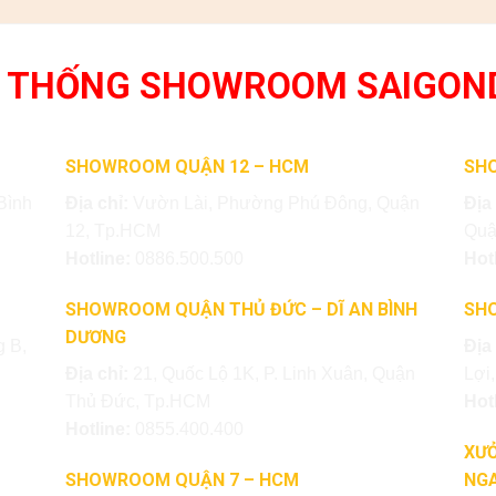
 THỐNG SHOWROOM SAIGON
SHOWROOM QUẬN 12 – HCM
SH
Bình
Địa chỉ:
Vườn Lài, Phường Phú Đông, Quận
Địa
12, Tp.HCM
Quậ
Hotline:
0886.500.500
Hot
SHOWROOM QUẬN THỦ ĐỨC – DĨ AN BÌNH
SH
DƯƠNG
 B,
Địa
Địa chỉ:
21, Quốc Lộ 1K, P. Linh Xuân, Quận
Lợi
Thủ Đức, Tp.HCM
Hot
Hotline:
0855.400.400
XƯỞ
SHOWROOM QUẬN 7 – HCM
NGA