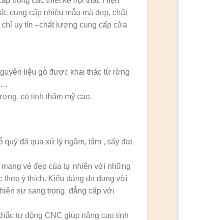
p trong các thiết kế nội thất. Hiện
ất, cung cấp nhiều mẫu mã đẹp, chất
chỉ uy tín –chất lượng cung cấp cửa
guyên liệu gỗ được khai thác từ rừng
ng…
ượng, có tính thẩm mỹ cao.
 quý đã qua xử lý ngâm, tẩm , sấy đạt
n mang vẻ đẹp của tự nhiên với những
 theo ý thích. Kiểu dáng đa dạng với
hiện sự sang trọng, đẳng cấp với
 khắc tự động CNC giúp nâng cao tính