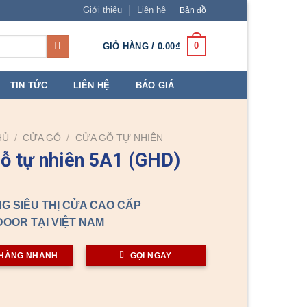
Giới thiệu
Liên hệ
Bản đồ
0
GIỎ HÀNG /
0.00
₫
TIN TỨC
LIÊN HỆ
BÁO GIÁ
HỦ
/
CỬA GỖ
/
CỬA GỖ TỰ NHIÊN
ỗ tự nhiên 5A1 (GHD)
G SIÊU THỊ CỬA CAO CẤP
OOR TẠI VIỆT NAM
HÀNG NHANH
GỌI NGAY