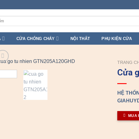
A
CỬA CHỐNG CHÁY
NỘI THẤT
PHỤ KIỆN CỬA
TRANG C
Cửa g
HỆ THỐN
GIAHUYD
MUA 