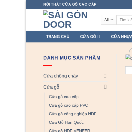
Skip
NỘI THẤT CỬA GỖ CAO CẤP
to
Tìm
content
kiếm:
TRANG CHỦ
CỬA GỖ
CỬA NHỰ
DANH MỤC SẢN PHẨM
Cửa chống cháy
Cửa gỗ
Cửa gỗ cao cấp
Cửa gỗ cao cấp PVC
Cửa gỗ công nghiệp HDF
Cửa Gỗ Hàn Quốc
Cửa gỗ HDF VENEER