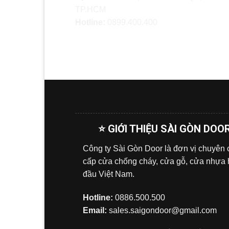
TP.HCM
Hotline:
0899.400.400
⭐ GIỚI THIỆU SÀI GÒN DOO
Công ty Sài Gòn Door là đơn vị chuyên
cấp cửa chống cháy, cửa gỗ, cửa nhựa
đầu Việt Nam.
Hotline:
0886.500.500
Email:
sales.saigondoor@gmail.com