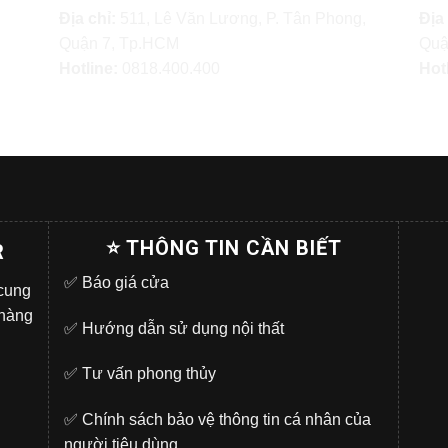
Địa chỉ:
511, Lê Văn Lương, P. Tân Phong,
Địa
Quận 7, Tp.HCM
Quậ
Hotline:
0818.400.400
Hot
⭐ THÔNG TIN CẦN BIẾT
R
✅
Báo giá cửa
 cung
 hàng
✅
Hướng dẫn sử dụng nội thất
✅
Tư vấn phong thủy
✅
Chính sách bảo vệ thông tin cá nhân của
người tiêu dùng