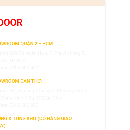
DOOR
OWROOM QUẬN 2 – HCM:
 chỉ:
669 Đỗ Xuân Hợp, P. Phước Long B,
n 9, TP.HCM
line:
0853.400.400
OWROOM CẦN THƠ:
 chỉ:
94C Đường 3 tháng 2, Phường Hưng
, Quận Ninh Kiều, TP.Cần Thơ
line:
0849.600.600
NG & TỔNG KHO (CÓ HÀNG GIAO
Y):