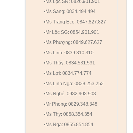
▪️Ms Lộc SR: 0826.901.901
▪️Ms Sang: 0834.494.494
▪️Ms Trang Eco: 0847.827.827
▪️Mr Lộc SG: 0854.901.901
▪️Ms Phượng: 0849.627.627
▪️Ms Linh: 0839.310.310
▪️Ms Thúy: 0834.531.531
▪️Ms Lợi: 0834.774.774
▪️Ms Linh Nga: 0838.253.253
▪️Ms Nghệ: 0932.903.903
▪️Mr Phong: 0829.348.348
▪️Ms Thy: 0858.354.354
▪️Ms Nga: 0855.854.854