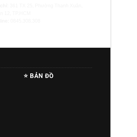
 chỉ:
361 TX 25, Phường Thạnh Xuân,
n 12, TP.HCM
line:
0845.308.308
⭐ BẢN ĐỒ