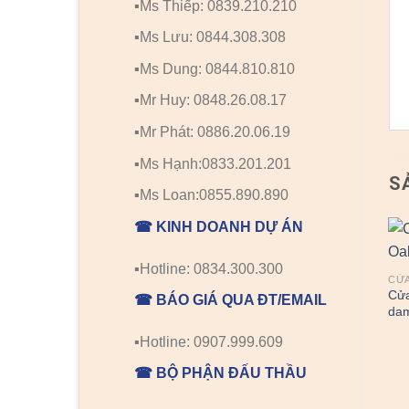
▪️Ms Thiếp: 0839.210.210
▪️Ms Lưu: 0844.308.308
▪️Ms Dung: 0844.810.810
▪️Mr Huy: 0848.26.08.17
▪️Mr Phát: 0886.20.06.19
▪️Ms Hạnh:0833.201.201
S
▪️Ms Loan:0855.890.890
☎ KINH DOANH DỰ ÁN
▪️Hotline: 0834.300.300
CỬA GỖ TỰ NHIÊN
CỬA GỖ TỰ NHIÊN
CỬA
Cửa gỗ tự nhiên P3AO-
Cửa gỗ tự nhiên 2A-CAM
Cửa
☎ BÁO GIÁ QUA ĐT/EMAIL
TEAK
XE
da
▪️Hotline: 0907.999.609
☎ BỘ PHẬN ĐẤU THẦU