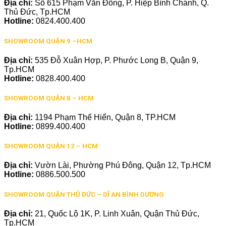
Địa chỉ:
Số 615 Phạm Văn Đồng, P. Hiệp Bình Chánh, Q.
Thủ Đức, Tp.HCM
Hotline:
0824.400.400
SHOWROOM QUẬN 9 –HCM
Địa chỉ:
535 Đỗ Xuân Hợp, P. Phước Long B, Quận 9,
Tp.HCM
Hotline:
0828.400.400
SHOWROOM QUẬN 8 – HCM
Địa chỉ:
1194 Phạm Thế Hiển, Quận 8, TP.HCM
Hotline:
0899.400.400
SHOWROOM QUẬN 12 – HCM
Địa chỉ:
Vườn Lài, Phường Phú Đông, Quận 12, Tp.HCM
Hotline:
0886.500.500
SHOWROOM QUẬN THỦ ĐỨC – DĨ AN BÌNH DƯƠNG
Địa chỉ:
21, Quốc Lộ 1K, P. Linh Xuân, Quận Thủ Đức,
Tp.HCM