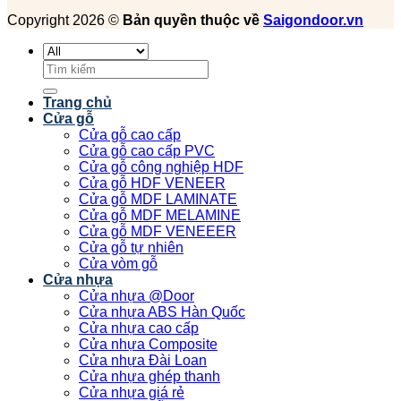
Copyright 2026 ©
Bản quyền thuộc về
Saigondoor.vn
Tìm
kiếm:
Trang chủ
Cửa gỗ
Cửa gỗ cao cấp
Cửa gỗ cao cấp PVC
Cửa gỗ công nghiệp HDF
Cửa gỗ HDF VENEER
Cửa gỗ MDF LAMINATE
Cửa gỗ MDF MELAMINE
Cửa gỗ MDF VENEEER
Cửa gỗ tự nhiên
Cửa vòm gỗ
Cửa nhựa
Cửa nhựa @Door
Cửa nhựa ABS Hàn Quốc
Cửa nhựa cao cấp
Cửa nhựa Composite
Cửa nhựa Đài Loan
Cửa nhựa ghép thanh
Cửa nhựa giá rẻ