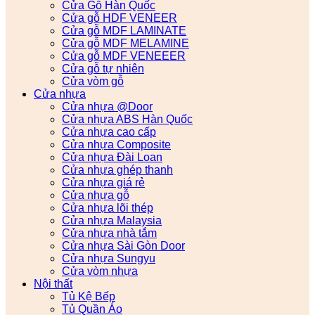
Cửa Gỗ Hàn Quốc
Cửa gỗ HDF VENEER
Cửa gỗ MDF LAMINATE
Cửa gỗ MDF MELAMINE
Cửa gỗ MDF VENEEER
Cửa gỗ tự nhiên
Cửa vòm gỗ
Cửa nhựa
Cửa nhựa @Door
Cửa nhựa ABS Hàn Quốc
Cửa nhựa cao cấp
Cửa nhựa Composite
Cửa nhựa Đài Loan
Cửa nhựa ghép thanh
Cửa nhựa giá rẻ
Cửa nhựa gỗ
Cửa nhựa lõi thép
Cửa nhựa Malaysia
Cửa nhựa nhà tắm
Cửa nhựa Sài Gòn Door
Cửa nhựa Sungyu
Cửa vòm nhựa
Nội thất
Tủ Kệ Bếp
Tủ Quần Áo