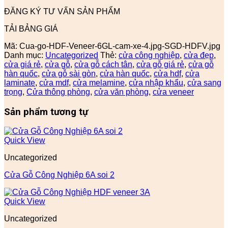
ĐĂNG KÝ TƯ VẤN SẢN PHẨM
TẢI BẢNG GIÁ
Mã:
Cua-go-HDF-Veneer-6GL-cam-xe-4.jpg-SGD-HDFV.jpg
Danh mục:
Uncategorized
Thẻ:
cửa công nghiệp
,
cửa đẹp
,
cửa giá rẻ
,
cửa gỗ
,
cửa gỗ cách tân
,
cửa gỗ giá rẻ
,
cửa gỗ
hàn quốc
,
cửa gỗ sài gòn
,
cửa hàn quốc
,
cửa hdf
,
cửa
laminate
,
cửa mdf
,
cửa melamine
,
cửa nhập khẩu
,
cửa sang
trọng
,
Cửa thông phòng
,
cửa văn phòng
,
cửa veneer
Sản phẩm tương tự
Quick View
Uncategorized
Cửa Gỗ Công Nghiệp 6A soi 2
Quick View
Uncategorized