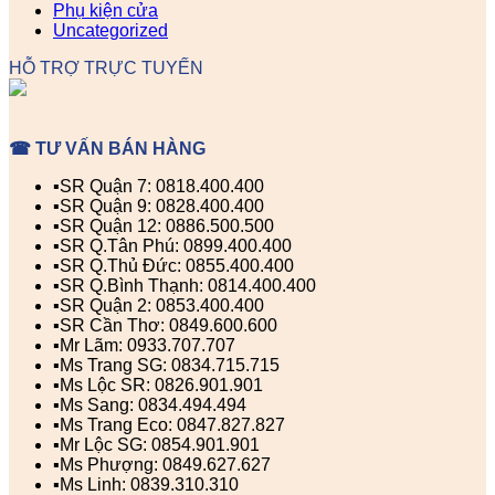
Phụ kiện cửa
Uncategorized
HỖ TRỢ TRỰC TUYẾN
☎ TƯ VẤN BÁN HÀNG
▪️SR Quận 7: 0818.400.400
▪️SR Quận 9: 0828.400.400
▪️SR Quận 12: 0886.500.500
▪️SR Q.Tân Phú: 0899.400.400
▪️SR Q.Thủ Đức: 0855.400.400
▪️SR Q.Bình Thạnh: 0814.400.400
▪️SR Quận 2: 0853.400.400
▪️SR Cần Thơ: 0849.600.600
▪️Mr Lãm: 0933.707.707
▪️Ms Trang SG: 0834.715.715
▪️Ms Lộc SR: 0826.901.901
▪️Ms Sang: 0834.494.494
▪️Ms Trang Eco: 0847.827.827
▪️Mr Lộc SG: 0854.901.901
▪️Ms Phượng: 0849.627.627
▪️Ms Linh: 0839.310.310