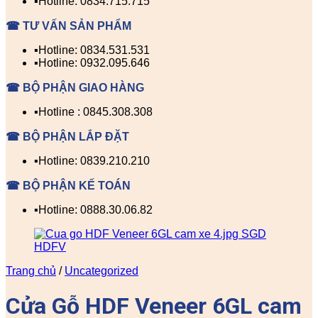
▪️Hotline: 0834.715.715
☎ TƯ VẤN SẢN PHẨM
▪️Hotline: 0834.531.531
▪️Hotline: 0932.095.646
☎ BỘ PHẬN GIAO HÀNG
▪️Hotline : 0845.308.308
☎ BỘ PHẬN LẮP ĐẶT
▪️Hotline: 0839.210.210
☎ BỘ PHẬN KẾ TOÁN
▪️Hotline: 0888.30.06.82
Trang chủ
/
Uncategorized
Cửa Gỗ HDF Veneer 6GL cam