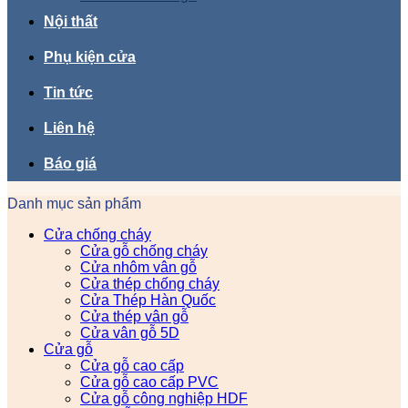
Nội thất
Phụ kiện cửa
Tin tức
Liên hệ
Báo giá
Danh mục sản phẩm
Cửa chống cháy
Cửa gỗ chống cháy
Cửa nhôm vân gỗ
Cửa thép chống cháy
Cửa Thép Hàn Quốc
Cửa thép vân gỗ
Cửa vân gỗ 5D
Cửa gỗ
Cửa gỗ cao cấp
Cửa gỗ cao cấp PVC
Cửa gỗ công nghiệp HDF