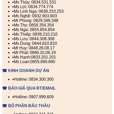
▪️Ms Thúy: 0834.531.531
▪️Ms Lợi: 0834.774.774
▪️Ms Linh Nga: 0838.253.253
▪️Ms Nghệ: 0932.903.903
▪️Mr Phong: 0829.348.348
▪️Ms Thy: 0858.354.354
▪️Ms Nga: 0855.854.854
▪️Ms Thiếp: 0839.210.210
▪️Ms Lưu: 0844.308.308
▪️Ms Dung: 0844.810.810
▪️Mr Huy: 0848.26.08.17
▪️Mr Phát: 0886.20.06.19
▪️Ms Hạnh:0833.201.201
▪️Ms Loan:0855.890.890
☎ KINH DOANH DỰ ÁN
▪️Hotline: 0834.300.300
☎ BÁO GIÁ QUA ĐT/EMAIL
▪️Hotline: 0907.999.609
☎ BỘ PHẬN ĐẤU THẦU