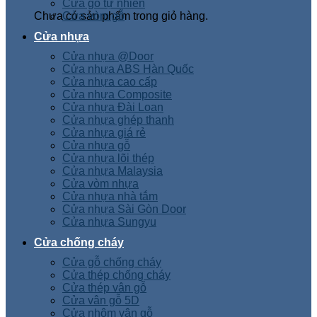
Cửa gỗ tự nhiên
Chưa có sản phẩm trong giỏ hàng.
Cửa vòm gỗ
Cửa nhựa
Cửa nhựa @Door
Cửa nhựa ABS Hàn Quốc
Cửa nhựa cao cấp
Cửa nhựa Composite
Cửa nhựa Đài Loan
Cửa nhựa ghép thanh
Cửa nhựa giá rẻ
Cửa nhựa gỗ
Cửa nhựa lõi thép
Cửa nhựa Malaysia
Cửa vòm nhựa
Cửa nhựa nhà tắm
Cửa nhựa Sài Gòn Door
Cửa nhựa Sungyu
Cửa chống cháy
Cửa gỗ chống cháy
Cửa thép chống cháy
Cửa thép vân gỗ
Cửa vân gỗ 5D
Cửa nhôm vân gỗ