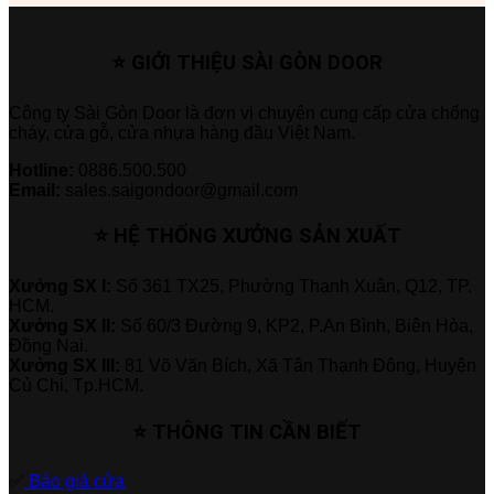
⭐ GIỚI THIỆU SÀI GÒN DOOR
Công ty Sài Gòn Door là đơn vị chuyên cung cấp cửa chống
cháy, cửa gỗ, cửa nhựa hàng đầu Việt Nam.
Hotline:
0886.500.500
Email:
sales.saigondoor@gmail.com
⭐ HỆ THỐNG XƯỞNG SẢN XUẤT
Xưởng SX I:
Số 361 TX25, Phường Thạnh Xuân, Q12, TP.
HCM.
Xưởng SX II:
Số 60/3 Đường 9, KP2, P.An Bình, Biên Hòa,
Đồng Nai.
Xưởng SX III:
81 Võ Văn Bích, Xã Tân Thạnh Đông, Huyện
Củ Chi, Tp.HCM.
⭐ THÔNG TIN CẦN BIẾT
✅
Báo giá cửa