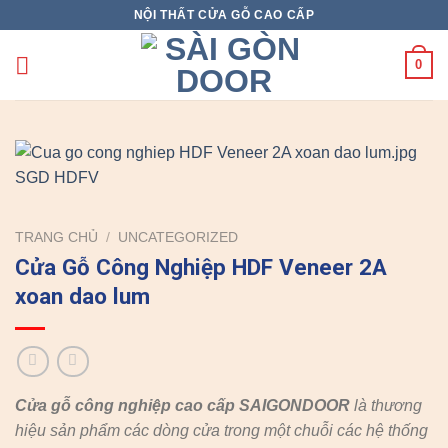
Skip
NỘI THẤT CỬA GỖ CAO CẤP
to
content
0
TRANG CHỦ
/
UNCATEGORIZED
Cửa Gỗ Công Nghiệp HDF Veneer 2A
xoan dao lum
Cửa gỗ công nghiệp cao cấp SAIGONDOOR
là thương
hiệu sản phẩm các dòng cửa trong một chuỗi các hệ thống