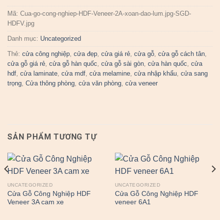
Mã:
Cua-go-cong-nghiep-HDF-Veneer-2A-xoan-dao-lum.jpg-SGD-
HDFV.jpg
Danh mục:
Uncategorized
Thẻ:
cửa công nghiệp
,
cửa đẹp
,
cửa giá rẻ
,
cửa gỗ
,
cửa gỗ cách tân
,
cửa gỗ giá rẻ
,
cửa gỗ hàn quốc
,
cửa gỗ sài gòn
,
cửa hàn quốc
,
cửa
hdf
,
cửa laminate
,
cửa mdf
,
cửa melamine
,
cửa nhập khẩu
,
cửa sang
trọng
,
Cửa thông phòng
,
cửa văn phòng
,
cửa veneer
SẢN PHẨM TƯƠNG TỰ
UNCATEGORIZED
UNCATEGORIZED
Cửa Gỗ Công Nghiệp HDF
Cửa Gỗ Công Nghiệp HDF
Veneer 3A cam xe
veneer 6A1