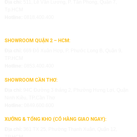
Địa chỉ:
511, Lê Văn Lương, P. Tân Phong, Quận 7,
Tp.HCM
Hotline:
0818.400.400
SHOWROOM QUẬN 2 – HCM:
Địa chỉ:
669 Đỗ Xuân Hợp, P. Phước Long B, Quận 9,
TP.HCM
Hotline:
0853.400.400
SHOWROOM CẦN THƠ:
Địa chỉ:
94C Đường 3 tháng 2, Phường Hưng Lợi, Quận
Ninh Kiều, TP.Cần Thơ
Hotline:
0849.600.600
XƯỞNG & TỔNG KHO (CÓ HÀNG GIAO NGAY):
Địa chỉ:
361 TX 25, Phường Thạnh Xuân, Quận 12,
TP.HCM