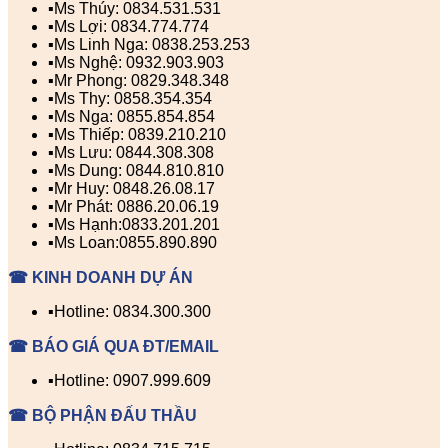
▪️Ms Thúy: 0834.531.531
▪️Ms Lợi: 0834.774.774
▪️Ms Linh Nga: 0838.253.253
▪️Ms Nghệ: 0932.903.903
▪️Mr Phong: 0829.348.348
▪️Ms Thy: 0858.354.354
▪️Ms Nga: 0855.854.854
▪️Ms Thiếp: 0839.210.210
▪️Ms Lưu: 0844.308.308
▪️Ms Dung: 0844.810.810
▪️Mr Huy: 0848.26.08.17
▪️Mr Phát: 0886.20.06.19
▪️Ms Hạnh:0833.201.201
▪️Ms Loan:0855.890.890
☎ KINH DOANH DỰ ÁN
▪️Hotline: 0834.300.300
☎ BÁO GIÁ QUA ĐT/EMAIL
▪️Hotline: 0907.999.609
☎ BỘ PHẬN ĐẤU THẦU