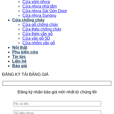
Cửa vòm nhựa
Cửa nhựa nhà tắm
Cửa nhựa Sài Gòn Door
Cửa nhựa Sungyu
Cửa chống cháy
Cửa gỗ chống cháy
Cửa thép chống cháy
Cửa thép vân gỗ
Cửa vân gỗ 5D
Cửa nhôm vân gỗ
Nội thất
Phụ kiện cửa
Tin tức
Liên hệ
Báo giá
ĐĂNG KÝ TẢI BẢNG GIÁ
Đăng ký nhận báo giá mới nhất từ chúng tôi