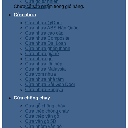
Cửa gỗ tự nhiên
Chưa có sản phẩm trong giỏ hàng.
Cửa vòm gỗ
Cửa nhựa
Cửa nhựa @Door
Cửa nhựa ABS Hàn Quốc
Cửa nhựa cao cấp
Cửa nhựa Composite
Cửa nhựa Đài Loan
Cửa nhựa ghép thanh
Cửa nhựa giá rẻ
Cửa nhựa gỗ
Cửa nhựa lõi thép
Cửa nhựa Malaysia
Cửa vòm nhựa
Cửa nhựa nhà tắm
Cửa nhựa Sài Gòn Door
Cửa nhựa Sungyu
Cửa chống cháy
Cửa gỗ chống cháy
Cửa thép chống cháy
Cửa thép vân gỗ
Cửa vân gỗ 5D
Cửa nhôm vân gỗ