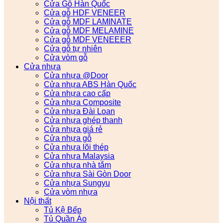
Cửa Gỗ Hàn Quốc
Cửa gỗ HDF VENEER
Cửa gỗ MDF LAMINATE
Cửa gỗ MDF MELAMINE
Cửa gỗ MDF VENEEER
Cửa gỗ tự nhiên
Cửa vòm gỗ
Cửa nhựa
Cửa nhựa @Door
Cửa nhựa ABS Hàn Quốc
Cửa nhựa cao cấp
Cửa nhựa Composite
Cửa nhựa Đài Loan
Cửa nhựa ghép thanh
Cửa nhựa giá rẻ
Cửa nhựa gỗ
Cửa nhựa lõi thép
Cửa nhựa Malaysia
Cửa nhựa nhà tắm
Cửa nhựa Sài Gòn Door
Cửa nhựa Sungyu
Cửa vòm nhựa
Nội thất
Tủ Kệ Bếp
Tủ Quần Áo