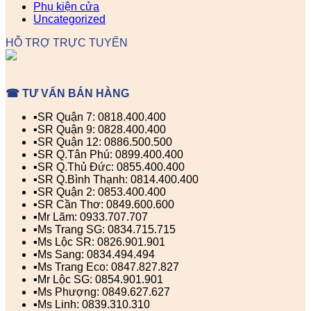
Phụ kiện cửa
Uncategorized
HỖ TRỢ TRỰC TUYẾN
☎ TƯ VẤN BÁN HÀNG
▪️SR Quận 7: 0818.400.400
▪️SR Quận 9: 0828.400.400
▪️SR Quận 12: 0886.500.500
▪️SR Q.Tân Phú: 0899.400.400
▪️SR Q.Thủ Đức: 0855.400.400
▪️SR Q.Bình Thạnh: 0814.400.400
▪️SR Quận 2: 0853.400.400
▪️SR Cần Thơ: 0849.600.600
▪️Mr Lãm: 0933.707.707
▪️Ms Trang SG: 0834.715.715
▪️Ms Lộc SR: 0826.901.901
▪️Ms Sang: 0834.494.494
▪️Ms Trang Eco: 0847.827.827
▪️Mr Lộc SG: 0854.901.901
▪️Ms Phượng: 0849.627.627
▪️Ms Linh: 0839.310.310