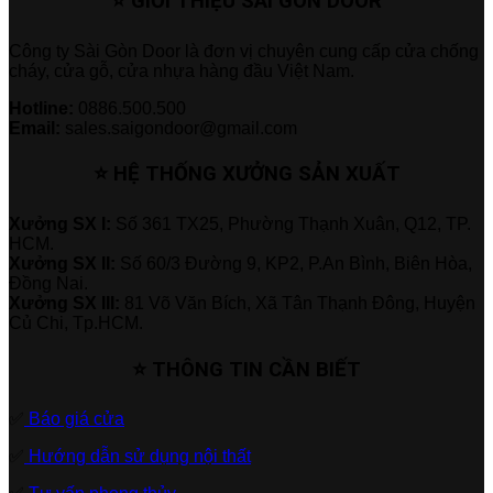
⭐ GIỚI THIỆU SÀI GÒN DOOR
Công ty Sài Gòn Door là đơn vị chuyên cung cấp cửa chống
cháy, cửa gỗ, cửa nhựa hàng đầu Việt Nam.
Hotline:
0886.500.500
Email:
sales.saigondoor@gmail.com
⭐ HỆ THỐNG XƯỞNG SẢN XUẤT
Xưởng SX I:
Số 361 TX25, Phường Thạnh Xuân, Q12, TP.
HCM.
Xưởng SX II:
Số 60/3 Đường 9, KP2, P.An Bình, Biên Hòa,
Đồng Nai.
Xưởng SX III:
81 Võ Văn Bích, Xã Tân Thạnh Đông, Huyện
Củ Chi, Tp.HCM.
⭐ THÔNG TIN CẦN BIẾT
✅
Báo giá cửa
✅
Hướng dẫn sử dụng nội thất