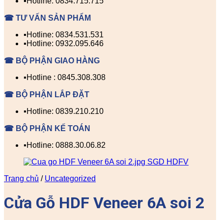
▪️Hotline: 0834.715.715
☎ TƯ VẤN SẢN PHẨM
▪️Hotline: 0834.531.531
▪️Hotline: 0932.095.646
☎ BỘ PHẬN GIAO HÀNG
▪️Hotline : 0845.308.308
☎ BỘ PHẬN LẮP ĐẶT
▪️Hotline: 0839.210.210
☎ BỘ PHẬN KẾ TOÁN
▪️Hotline: 0888.30.06.82
Trang chủ
/
Uncategorized
Cửa Gỗ HDF Veneer 6A soi 2