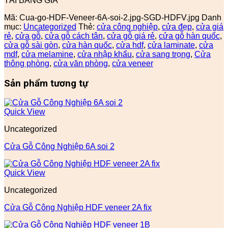
TẢI BẢNG GIÁ
Mã:
Cua-go-HDF-Veneer-6A-soi-2.jpg-SGD-HDFV.jpg
Danh
mục:
Uncategorized
Thẻ:
cửa công nghiệp
,
cửa đẹp
,
cửa giá
rẻ
,
cửa gỗ
,
cửa gỗ cách tân
,
cửa gỗ giá rẻ
,
cửa gỗ hàn quốc
,
cửa gỗ sài gòn
,
cửa hàn quốc
,
cửa hdf
,
cửa laminate
,
cửa
mdf
,
cửa melamine
,
cửa nhập khẩu
,
cửa sang trọng
,
Cửa
thông phòng
,
cửa văn phòng
,
cửa veneer
Sản phẩm tương tự
Quick View
Uncategorized
Cửa Gỗ Công Nghiệp 6A soi 2
Quick View
Uncategorized
Cửa Gỗ Công Nghiệp HDF veneer 2A fix