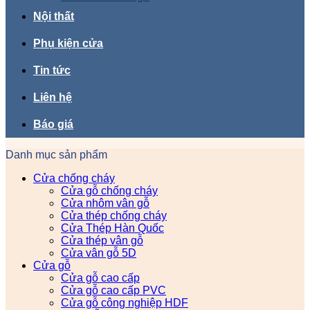
Nội thất
Phụ kiện cửa
Tin tức
Liên hệ
Báo giá
Danh mục sản phẩm
Cửa chống cháy
Cửa gỗ chống cháy
Cửa nhôm vân gỗ
Cửa thép chống cháy
Cửa Thép Hàn Quốc
Cửa thép vân gỗ
Cửa vân gỗ 5D
Cửa gỗ
Cửa gỗ cao cấp
Cửa gỗ cao cấp PVC
Cửa gỗ công nghiệp HDF