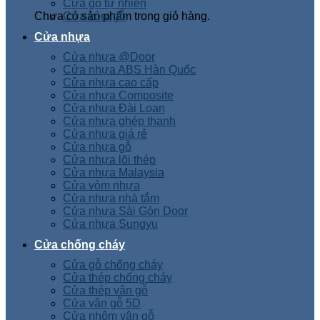
Cửa gỗ tự nhiên
Chưa có sản phẩm trong giỏ hàng.
Cửa vòm gỗ
Cửa nhựa
Cửa nhựa @Door
Cửa nhựa ABS Hàn Quốc
Cửa nhựa cao cấp
Cửa nhựa Composite
Cửa nhựa Đài Loan
Cửa nhựa ghép thanh
Cửa nhựa giá rẻ
Cửa nhựa gỗ
Cửa nhựa lõi thép
Cửa nhựa Malaysia
Cửa vòm nhựa
Cửa nhựa nhà tắm
Cửa nhựa Sài Gòn Door
Cửa nhựa Sungyu
Cửa chống cháy
Cửa gỗ chống cháy
Cửa thép chống cháy
Cửa thép vân gỗ
Cửa vân gỗ 5D
Cửa nhôm vân gỗ