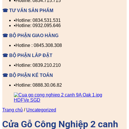
▪️Hotline: 0834.715.715
☎ TƯ VẤN SẢN PHẨM
▪️Hotline: 0834.531.531
▪️Hotline: 0932.095.646
☎ BỘ PHẬN GIAO HÀNG
▪️Hotline : 0845.308.308
☎ BỘ PHẬN LẮP ĐẶT
▪️Hotline: 0839.210.210
☎ BỘ PHẬN KẾ TOÁN
▪️Hotline: 0888.30.06.82
Trang chủ
/
Uncategorized
Cửa Gỗ Công Nghiệp 2 canh