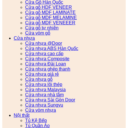
Cửa Gỗ Hàn Quốc
Cửa gỗ HDF VENEER
Cửa gỗ MDF LAMINATE
Cửa gỗ MDF MELAMINE
Cửa gỗ MDF VENEEER
Cửa gỗ tự nhiên
Cửa vòm gỗ
Cửa nhựa
Cửa nhựa @Door
Cửa nhựa ABS Hàn Quốc
Cửa nhựa cao cấp
Cửa nhựa Composite
Cửa nhựa Đài Loan
Cửa nhựa ghép thanh
Cửa nhựa giá rẻ
Cửa nhựa gỗ
Cửa nhựa lõi thép
Cửa nhựa Malaysia
Cửa nhựa nhà tắm
Cửa nhựa Sài Gòn Door
Cửa nhựa Sungyu
Cửa vòm nhựa
Nội thất
Tủ Kệ Bếp
Tủ Quần Áo