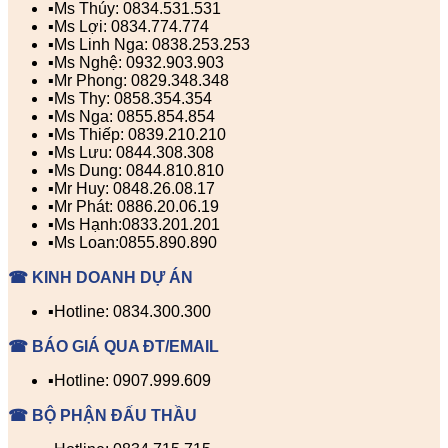
▪️Ms Thúy: 0834.531.531
▪️Ms Lợi: 0834.774.774
▪️Ms Linh Nga: 0838.253.253
▪️Ms Nghệ: 0932.903.903
▪️Mr Phong: 0829.348.348
▪️Ms Thy: 0858.354.354
▪️Ms Nga: 0855.854.854
▪️Ms Thiếp: 0839.210.210
▪️Ms Lưu: 0844.308.308
▪️Ms Dung: 0844.810.810
▪️Mr Huy: 0848.26.08.17
▪️Mr Phát: 0886.20.06.19
▪️Ms Hạnh:0833.201.201
▪️Ms Loan:0855.890.890
☎ KINH DOANH DỰ ÁN
▪️Hotline: 0834.300.300
☎ BÁO GIÁ QUA ĐT/EMAIL
▪️Hotline: 0907.999.609
☎ BỘ PHẬN ĐẤU THẦU