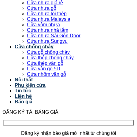
Cửa nhựa giá rẻ
Cửa nhựa gỗ
Cửa nhựa lõi thép
Cửa nhựa Malaysia
Cửa vòm nhựa
Cửa nhựa nhà tắm
Cửa nhựa Sài Gòn Door
Cửa nhựa Sungyu
Cửa chống cháy
Cửa gỗ chống cháy
Cửa thép chống cháy
Cửa thép vân gỗ
Cửa vân gỗ 5D
Cửa nhôm vân gỗ
Nội thất
Phụ kiện cửa
Tin tức
Liên hệ
Báo giá
ĐĂNG KÝ TẢI BẢNG GIÁ
Đăng ký nhận báo giá mới nhất từ chúng tôi