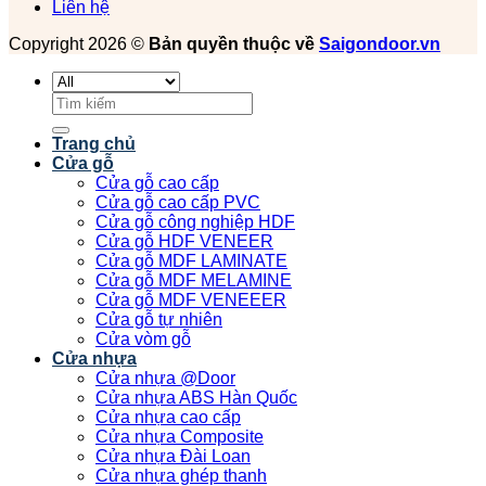
Liên hệ
Copyright 2026 ©
Bản quyền thuộc về
Saigondoor.vn
Tìm
kiếm:
Trang chủ
Cửa gỗ
Cửa gỗ cao cấp
Cửa gỗ cao cấp PVC
Cửa gỗ công nghiệp HDF
Cửa gỗ HDF VENEER
Cửa gỗ MDF LAMINATE
Cửa gỗ MDF MELAMINE
Cửa gỗ MDF VENEEER
Cửa gỗ tự nhiên
Cửa vòm gỗ
Cửa nhựa
Cửa nhựa @Door
Cửa nhựa ABS Hàn Quốc
Cửa nhựa cao cấp
Cửa nhựa Composite
Cửa nhựa Đài Loan
Cửa nhựa ghép thanh