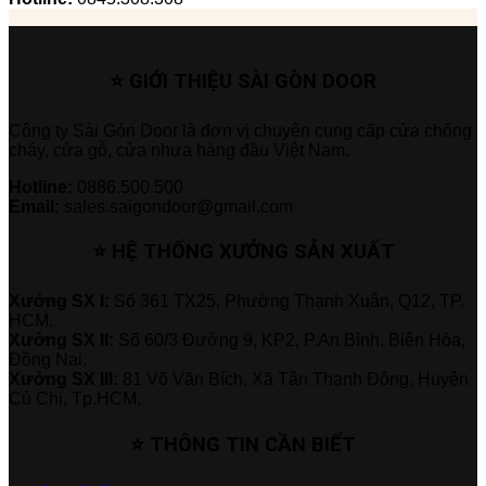
⭐ GIỚI THIỆU SÀI GÒN DOOR
Công ty Sài Gòn Door là đơn vị chuyên cung cấp cửa chống
cháy, cửa gỗ, cửa nhựa hàng đầu Việt Nam.
Hotline:
0886.500.500
Email:
sales.saigondoor@gmail.com
⭐ HỆ THỐNG XƯỞNG SẢN XUẤT
Xưởng SX I:
Số 361 TX25, Phường Thạnh Xuân, Q12, TP.
HCM.
Xưởng SX II:
Số 60/3 Đường 9, KP2, P.An Bình, Biên Hòa,
Đồng Nai.
Xưởng SX III:
81 Võ Văn Bích, Xã Tân Thạnh Đông, Huyện
Củ Chi, Tp.HCM.
⭐ THÔNG TIN CẦN BIẾT