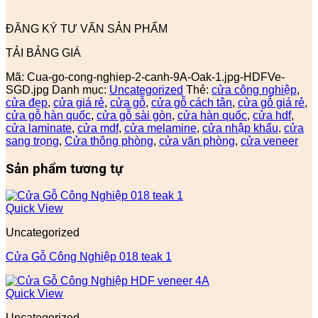
ĐĂNG KÝ TƯ VẤN SẢN PHẨM
TẢI BẢNG GIÁ
Mã:
Cua-go-cong-nghiep-2-canh-9A-Oak-1.jpg-HDFVe-
SGD.jpg
Danh mục:
Uncategorized
Thẻ:
cửa công nghiệp
,
cửa đẹp
,
cửa giá rẻ
,
cửa gỗ
,
cửa gỗ cách tân
,
cửa gỗ giá rẻ
,
cửa gỗ hàn quốc
,
cửa gỗ sài gòn
,
cửa hàn quốc
,
cửa hdf
,
cửa laminate
,
cửa mdf
,
cửa melamine
,
cửa nhập khẩu
,
cửa
sang trọng
,
Cửa thông phòng
,
cửa văn phòng
,
cửa veneer
Sản phẩm tương tự
Quick View
Uncategorized
Cửa Gỗ Công Nghiệp 018 teak 1
Quick View
Uncategorized