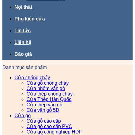
Nội thất
Phụ kiện cửa
Tin tức
Liên hệ
Báo giá
Danh mục sản phẩm
Cửa chống cháy
Cửa gỗ chống cháy
Cửa nhôm vân gỗ
Cửa thép chống cháy
Cửa Thép Hàn Quốc
Cửa thép vân gỗ
Cửa vân gỗ 5D
Cửa gỗ
Cửa gỗ cao cấp
Cửa gỗ cao cấp PVC
Cửa gỗ công nghiệp HDF