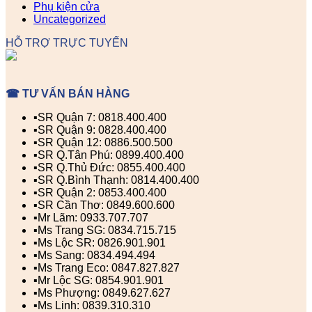
Phụ kiện cửa
Uncategorized
HỖ TRỢ TRỰC TUYẾN
☎ TƯ VẤN BÁN HÀNG
▪️SR Quận 7: 0818.400.400
▪️SR Quận 9: 0828.400.400
▪️SR Quận 12: 0886.500.500
▪️SR Q.Tân Phú: 0899.400.400
▪️SR Q.Thủ Đức: 0855.400.400
▪️SR Q.Bình Thạnh: 0814.400.400
▪️SR Quận 2: 0853.400.400
▪️SR Cần Thơ: 0849.600.600
▪️Mr Lãm: 0933.707.707
▪️Ms Trang SG: 0834.715.715
▪️Ms Lộc SR: 0826.901.901
▪️Ms Sang: 0834.494.494
▪️Ms Trang Eco: 0847.827.827
▪️Mr Lộc SG: 0854.901.901
▪️Ms Phượng: 0849.627.627
▪️Ms Linh: 0839.310.310