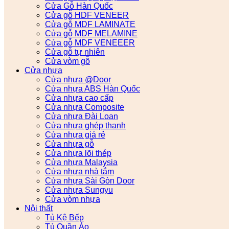
Cửa Gỗ Hàn Quốc
Cửa gỗ HDF VENEER
Cửa gỗ MDF LAMINATE
Cửa gỗ MDF MELAMINE
Cửa gỗ MDF VENEEER
Cửa gỗ tự nhiên
Cửa vòm gỗ
Cửa nhựa
Cửa nhựa @Door
Cửa nhựa ABS Hàn Quốc
Cửa nhựa cao cấp
Cửa nhựa Composite
Cửa nhựa Đài Loan
Cửa nhựa ghép thanh
Cửa nhựa giá rẻ
Cửa nhựa gỗ
Cửa nhựa lõi thép
Cửa nhựa Malaysia
Cửa nhựa nhà tắm
Cửa nhựa Sài Gòn Door
Cửa nhựa Sungyu
Cửa vòm nhựa
Nội thất
Tủ Kệ Bếp
Tủ Quần Áo