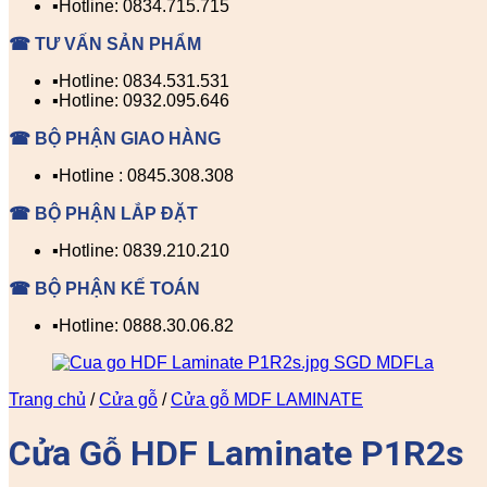
▪️Hotline: 0834.715.715
☎ TƯ VẤN SẢN PHẨM
▪️Hotline: 0834.531.531
▪️Hotline: 0932.095.646
☎ BỘ PHẬN GIAO HÀNG
▪️Hotline : 0845.308.308
☎ BỘ PHẬN LẮP ĐẶT
▪️Hotline: 0839.210.210
☎ BỘ PHẬN KẾ TOÁN
▪️Hotline: 0888.30.06.82
Trang chủ
/
Cửa gỗ
/
Cửa gỗ MDF LAMINATE
Cửa Gỗ HDF Laminate P1R2s