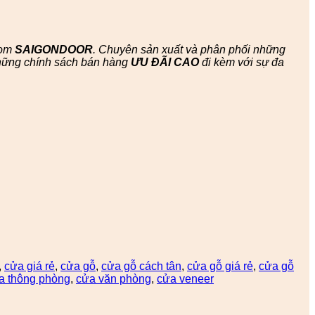
oom
SAIGONDOOR
. Chuyên sản xuất và phân phối những
hững chính sách bán hàng
ƯU ĐÃI
CAO
đi kèm với sự đa
,
cửa giá rẻ
,
cửa gỗ
,
cửa gỗ cách tân
,
cửa gỗ giá rẻ
,
cửa gỗ
 thông phòng
,
cửa văn phòng
,
cửa veneer