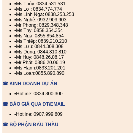
▪️Ms Thúy: 0834.531.531
▪️Ms Lợi: 0834.774.774
▪️Ms Linh Nga: 0838.253.253
▪️Ms Nghệ: 0932.903.903
▪️Mr Phong: 0829.348.348
▪️Ms Thy: 0858.354.354
▪️Ms Nga: 0855.854.854
▪️Ms Thiếp: 0839.210.210
▪️Ms Lưu: 0844.308.308
▪️Ms Dung: 0844.810.810
▪️Mr Huy: 0848.26.08.17
▪️Mr Phát: 0886.20.06.19
▪️Ms Hạnh:0833.201.201
▪️Ms Loan:0855.890.890
☎ KINH DOANH DỰ ÁN
▪️Hotline: 0834.300.300
☎ BÁO GIÁ QUA ĐT/EMAIL
▪️Hotline: 0907.999.609
☎ BỘ PHẬN ĐẤU THẦU