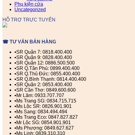
Phụ kiện cửa
Uncategorized
HỖ TRỢ TRỰC TUYẾN
☎ TƯ VẤN BÁN HÀNG
▪️SR Quận 7: 0818.400.400
▪️SR Quận 9: 0828.400.400
▪️SR Quận 12: 0886.500.500
▪️SR Q.Tân Phú: 0899.400.400
▪️SR Q.Thủ Đức: 0855.400.400
▪️SR Q.Bình Thạnh: 0814.400.400
▪️SR Quận 2: 0853.400.400
▪️SR Cần Thơ: 0849.600.600
▪️Mr Lãm: 0933.707.707
▪️Ms Trang SG: 0834.715.715
▪️Ms Lộc SR: 0826.901.901
▪️Ms Sang: 0834.494.494
▪️Ms Trang Eco: 0847.827.827
▪️Mr Lộc SG: 0854.901.901
▪️Ms Phượng: 0849.627.627
▪️Ms Linh: 0839.310.310