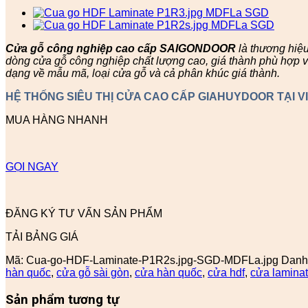
Cửa gỗ công nghiệp cao cấp SAIGONDOOR
là thương hiệ
dòng cửa gỗ công nghiệp chất lượng cao, giá thành phù hợp v
dạng về mẫu mã, loại cửa gỗ và cả phân khúc giá thành.
HỆ THỐNG SIÊU THỊ CỬA CAO CẤP GIAHUYDOOR TẠI V
MUA HÀNG NHANH
GỌI NGAY
ĐĂNG KÝ TƯ VẤN SẢN PHẨM
TẢI BẢNG GIÁ
Mã:
Cua-go-HDF-Laminate-P1R2s.jpg-SGD-MDFLa.jpg
Danh
hàn quốc
,
cửa gỗ sài gòn
,
cửa hàn quốc
,
cửa hdf
,
cửa lamina
Sản phẩm tương tự