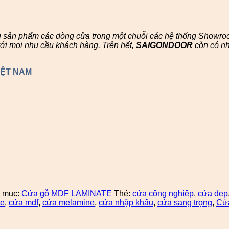
u sản phẩm các dòng cửa trong một chuỗi các hệ thống Showr
ới mọi nhu cầu khách hàng. Trên hết,
SAIGONDOOR
còn có n
IỆT NAM
 mục:
Cửa gỗ MDF LAMINATE
Thẻ:
cửa công nghiệp
,
cửa đẹp
te
,
cửa mdf
,
cửa melamine
,
cửa nhập khẩu
,
cửa sang trọng
,
Cửa