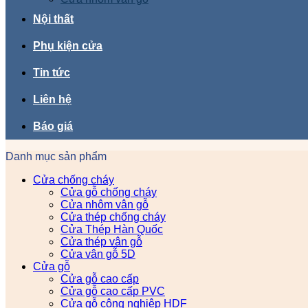
Nội thất
Phụ kiện cửa
Tin tức
Liên hệ
Báo giá
Danh mục sản phẩm
Cửa chống cháy
Cửa gỗ chống cháy
Cửa nhôm vân gỗ
Cửa thép chống cháy
Cửa Thép Hàn Quốc
Cửa thép vân gỗ
Cửa vân gỗ 5D
Cửa gỗ
Cửa gỗ cao cấp
Cửa gỗ cao cấp PVC
Cửa gỗ công nghiệp HDF