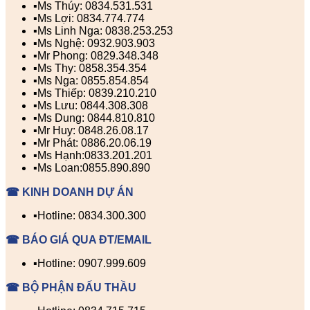
▪️Ms Thúy: 0834.531.531
▪️Ms Lợi: 0834.774.774
▪️Ms Linh Nga: 0838.253.253
▪️Ms Nghệ: 0932.903.903
▪️Mr Phong: 0829.348.348
▪️Ms Thy: 0858.354.354
▪️Ms Nga: 0855.854.854
▪️Ms Thiếp: 0839.210.210
▪️Ms Lưu: 0844.308.308
▪️Ms Dung: 0844.810.810
▪️Mr Huy: 0848.26.08.17
▪️Mr Phát: 0886.20.06.19
▪️Ms Hạnh:0833.201.201
▪️Ms Loan:0855.890.890
☎ KINH DOANH DỰ ÁN
▪️Hotline: 0834.300.300
☎ BÁO GIÁ QUA ĐT/EMAIL
▪️Hotline: 0907.999.609
☎ BỘ PHẬN ĐẤU THẦU