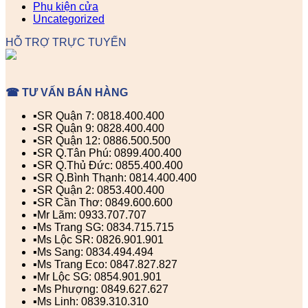
Phụ kiện cửa
Uncategorized
HỖ TRỢ TRỰC TUYẾN
☎ TƯ VẤN BÁN HÀNG
▪️SR Quận 7: 0818.400.400
▪️SR Quận 9: 0828.400.400
▪️SR Quận 12: 0886.500.500
▪️SR Q.Tân Phú: 0899.400.400
▪️SR Q.Thủ Đức: 0855.400.400
▪️SR Q.Bình Thạnh: 0814.400.400
▪️SR Quận 2: 0853.400.400
▪️SR Cần Thơ: 0849.600.600
▪️Mr Lãm: 0933.707.707
▪️Ms Trang SG: 0834.715.715
▪️Ms Lộc SR: 0826.901.901
▪️Ms Sang: 0834.494.494
▪️Ms Trang Eco: 0847.827.827
▪️Mr Lộc SG: 0854.901.901
▪️Ms Phượng: 0849.627.627
▪️Ms Linh: 0839.310.310