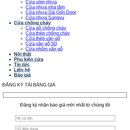
Cửa vòm nhựa
Cửa nhựa nhà tắm
Cửa nhựa Sài Gòn Door
Cửa nhựa Sungyu
Cửa chống cháy
Cửa gỗ chống cháy
Cửa thép chống cháy
Cửa thép vân gỗ
Cửa vân gỗ 5D
Cửa nhôm vân gỗ
Nội thất
Phụ kiện cửa
Tin tức
Liên hệ
Báo giá
ĐĂNG KÝ TẢI BẢNG GIÁ
Đăng ký nhận báo giá mới nhất từ chúng tôi