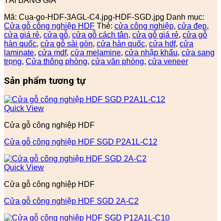
TẢI BẢNG GIÁ
Mã:
Cua-go-HDF-3AGL-C4.jpg-HDF-SGD.jpg
Danh mục:
Cửa gỗ công nghiệp HDF
Thẻ:
cửa công nghiệp
,
cửa đẹp
,
cửa giá rẻ
,
cửa gỗ
,
cửa gỗ cách tân
,
cửa gỗ giá rẻ
,
cửa gỗ
hàn quốc
,
cửa gỗ sài gòn
,
cửa hàn quốc
,
cửa hdf
,
cửa
laminate
,
cửa mdf
,
cửa melamine
,
cửa nhập khẩu
,
cửa sang
trọng
,
Cửa thông phòng
,
cửa văn phòng
,
cửa veneer
Sản phẩm tương tự
Quick View
Cửa gỗ công nghiệp HDF
Cửa gỗ công nghiệp HDF SGD P2A1L-C12
Quick View
Cửa gỗ công nghiệp HDF
Cửa gỗ công nghiệp HDF SGD 2A-C2