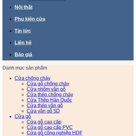
Nội thất
Phụ kiện cửa
Tin tức
Liên hệ
Báo giá
Danh mục sản phẩm
Cửa chống cháy
Cửa gỗ chống cháy
Cửa nhôm vân gỗ
Cửa thép chống cháy
Cửa Thép Hàn Quốc
Cửa thép vân gỗ
Cửa vân gỗ 5D
Cửa gỗ
Cửa gỗ cao cấp
Cửa gỗ cao cấp PVC
Cửa gỗ công nghiệp HDF