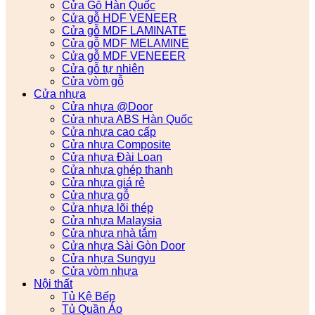
Cửa Gỗ Hàn Quốc
Cửa gỗ HDF VENEER
Cửa gỗ MDF LAMINATE
Cửa gỗ MDF MELAMINE
Cửa gỗ MDF VENEEER
Cửa gỗ tự nhiên
Cửa vòm gỗ
Cửa nhựa
Cửa nhựa @Door
Cửa nhựa ABS Hàn Quốc
Cửa nhựa cao cấp
Cửa nhựa Composite
Cửa nhựa Đài Loan
Cửa nhựa ghép thanh
Cửa nhựa giá rẻ
Cửa nhựa gỗ
Cửa nhựa lõi thép
Cửa nhựa Malaysia
Cửa nhựa nhà tắm
Cửa nhựa Sài Gòn Door
Cửa nhựa Sungyu
Cửa vòm nhựa
Nội thất
Tủ Kệ Bếp
Tủ Quần Áo