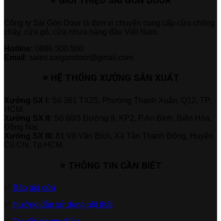
⭐ GIỚI THIỆU SÀI GÒN DOOR
Công ty Sài Gòn Door là đơn vị chuyên cung cấp cửa chống
cháy, cửa gỗ, cửa nhựa hàng đầu Việt Nam.
Hotline:
0886.500.500
Email:
sales.saigondoor@gmail.com
⭐ HỆ THỐNG XƯỞNG SẢN XUẤT
Xưởng SX I:
Số 361 TX25, Phường Thạnh Xuân, Q12, TP.
HCM.
Xưởng SX II:
Số 60/3 Đường 9, KP2, P.An Bình, Biên Hòa,
Đồng Nai.
Xưởng SX III:
81 Võ Văn Bích, Xã Tân Thạnh Đông, Huyện
Củ Chi, Tp.HCM.
⭐ THÔNG TIN CẦN BIẾT
✅
Báo giá cửa
✅
Hướng dẫn sử dụng nội thất