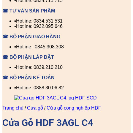
▪️Hotline: 0834.715.715
☎ TƯ VẤN SẢN PHẨM
▪️Hotline: 0834.531.531
▪️Hotline: 0932.095.646
☎ BỘ PHẬN GIAO HÀNG
▪️Hotline : 0845.308.308
☎ BỘ PHẬN LẮP ĐẶT
▪️Hotline: 0839.210.210
☎ BỘ PHẬN KẾ TOÁN
▪️Hotline: 0888.30.06.82
Trang chủ
/
Cửa gỗ
/
Cửa gỗ công nghiệp HDF
Cửa Gỗ HDF 3AGL C4