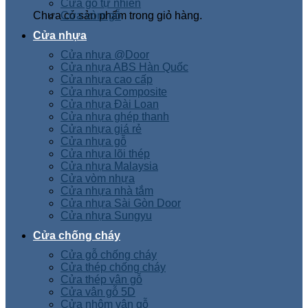
Cửa gỗ tự nhiên
Chưa có sản phẩm trong giỏ hàng.
Cửa vòm gỗ
Cửa nhựa
Cửa nhựa @Door
Cửa nhựa ABS Hàn Quốc
Cửa nhựa cao cấp
Cửa nhựa Composite
Cửa nhựa Đài Loan
Cửa nhựa ghép thanh
Cửa nhựa giá rẻ
Cửa nhựa gỗ
Cửa nhựa lõi thép
Cửa nhựa Malaysia
Cửa vòm nhựa
Cửa nhựa nhà tắm
Cửa nhựa Sài Gòn Door
Cửa nhựa Sungyu
Cửa chống cháy
Cửa gỗ chống cháy
Cửa thép chống cháy
Cửa thép vân gỗ
Cửa vân gỗ 5D
Cửa nhôm vân gỗ