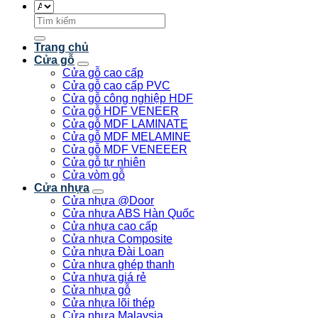
Tìm
kiếm:
Trang chủ
Cửa gỗ
Cửa gỗ cao cấp
Cửa gỗ cao cấp PVC
Cửa gỗ công nghiệp HDF
Cửa gỗ HDF VENEER
Cửa gỗ MDF LAMINATE
Cửa gỗ MDF MELAMINE
Cửa gỗ MDF VENEEER
Cửa gỗ tự nhiên
Cửa vòm gỗ
Cửa nhựa
Cửa nhựa @Door
Cửa nhựa ABS Hàn Quốc
Cửa nhựa cao cấp
Cửa nhựa Composite
Cửa nhựa Đài Loan
Cửa nhựa ghép thanh
Cửa nhựa giá rẻ
Cửa nhựa gỗ
Cửa nhựa lõi thép
Cửa nhựa Malaysia