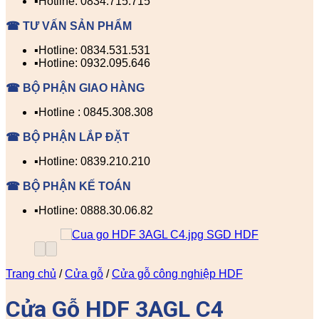
▪️Hotline: 0834.715.715
☎ TƯ VẤN SẢN PHẨM
▪️Hotline: 0834.531.531
▪️Hotline: 0932.095.646
☎ BỘ PHẬN GIAO HÀNG
▪️Hotline : 0845.308.308
☎ BỘ PHẬN LẮP ĐẶT
▪️Hotline: 0839.210.210
☎ BỘ PHẬN KẾ TOÁN
▪️Hotline: 0888.30.06.82
Trang chủ
/
Cửa gỗ
/
Cửa gỗ công nghiệp HDF
Cửa Gỗ HDF 3AGL C4