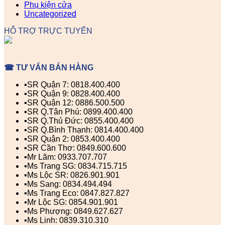
Phụ kiện cửa
Uncategorized
HỖ TRỢ TRỰC TUYẾN
☎ TƯ VẤN BÁN HÀNG
▪️SR Quận 7: 0818.400.400
▪️SR Quận 9: 0828.400.400
▪️SR Quận 12: 0886.500.500
▪️SR Q.Tân Phú: 0899.400.400
▪️SR Q.Thủ Đức: 0855.400.400
▪️SR Q.Bình Thạnh: 0814.400.400
▪️SR Quận 2: 0853.400.400
▪️SR Cần Thơ: 0849.600.600
▪️Mr Lãm: 0933.707.707
▪️Ms Trang SG: 0834.715.715
▪️Ms Lộc SR: 0826.901.901
▪️Ms Sang: 0834.494.494
▪️Ms Trang Eco: 0847.827.827
▪️Mr Lộc SG: 0854.901.901
▪️Ms Phượng: 0849.627.627
▪️Ms Linh: 0839.310.310