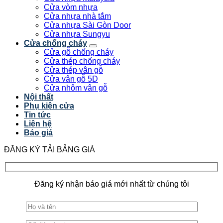
Cửa vòm nhựa
Cửa nhựa nhà tắm
Cửa nhựa Sài Gòn Door
Cửa nhựa Sungyu
Cửa chống cháy
Cửa gỗ chống cháy
Cửa thép chống cháy
Cửa thép vân gỗ
Cửa vân gỗ 5D
Cửa nhôm vân gỗ
Nội thất
Phụ kiện cửa
Tin tức
Liên hệ
Báo giá
ĐĂNG KÝ TẢI BẢNG GIÁ
Đăng ký nhận báo giá mới nhất từ chúng tôi