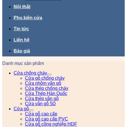
Nội thất
Phụ kiện cửa
Tin tức
Liên hệ
Báo giá
Danh mục sản phẩm
Cửa chống cháy
Cửa gỗ chống cháy
Cửa nhôm vân gỗ
Cửa thép chống cháy
Cửa Thép Hàn Quốc
Cửa thép vân gỗ
Cửa vân gỗ 5D
Cửa gỗ
Cửa gỗ cao cấp
Cửa gỗ cao cấp PVC
Cửa gỗ công nghiệp HDF