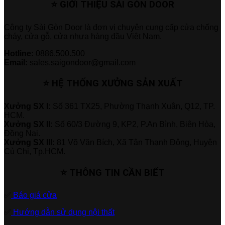
⭐ GIỚI THIỆU SÀI GÒN DOOR
Công ty Sài Gòn Door là đơn vị chuyên cung cấp cửa chống
cháy, cửa gỗ, cửa nhựa hàng đầu Việt Nam.
Hotline:
0886.500.500
Email:
sales.saigondoor@gmail.com
⭐ HỆ THỐNG XƯỞNG SẢN XUẤT
Xưởng SX I:
Số 361 TX25, Phường Thạnh Xuân, Q12, TP.
HCM.
Xưởng SX II:
Số 60/3 Đường 9, KP2, P.An Bình, Biên Hòa,
Đồng Nai.
Xưởng SX III:
81 Võ Văn Bích, Xã Tân Thạnh Đông, Huyện
Củ Chi, Tp.HCM.
⭐ THÔNG TIN CẦN BIẾT
✅
Báo giá cửa
✅
Hướng dẫn sử dụng nội thất