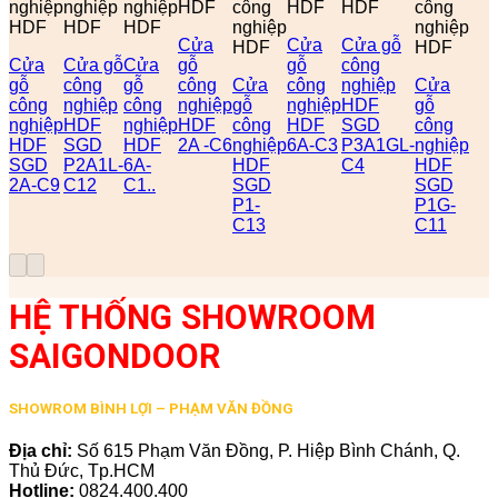
nghiệp
nghiệp
nghiệp
HDF
công
HDF
HDF
công
HDF
HDF
HDF
nghiệp
nghiệp
Cửa
Cửa
Cửa gỗ
HDF
HDF
Cửa
Cửa gỗ
Cửa
gỗ
gỗ
công
gỗ
công
gỗ
công
Cửa
công
nghiệp
Cửa
công
nghiệp
công
nghiệp
gỗ
nghiệp
HDF
gỗ
nghiệp
HDF
nghiệp
HDF
công
HDF
SGD
công
HDF
SGD
HDF
2A -C6
nghiệp
6A-C3
P3A1GL-
nghiệp
SGD
P2A1L-
6A-
HDF
C4
HDF
2A-C9
C12
C1..
SGD
SGD
P1-
P1G-
C13
C11
HỆ THỐNG SHOWROOM
SAIGONDOOR
SHOWROM BÌNH LỢI – PHẠM VĂN ĐỒNG
Địa chỉ:
Số 615 Phạm Văn Đồng, P. Hiệp Bình Chánh, Q.
Thủ Đức, Tp.HCM
Hotline:
0824.400.400