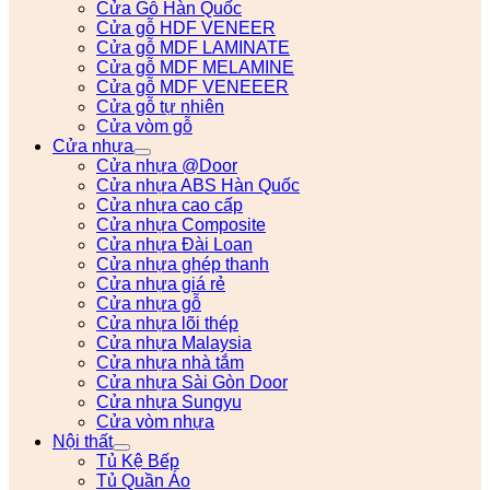
Cửa Gỗ Hàn Quốc
Cửa gỗ HDF VENEER
Cửa gỗ MDF LAMINATE
Cửa gỗ MDF MELAMINE
Cửa gỗ MDF VENEEER
Cửa gỗ tự nhiên
Cửa vòm gỗ
Cửa nhựa
Cửa nhựa @Door
Cửa nhựa ABS Hàn Quốc
Cửa nhựa cao cấp
Cửa nhựa Composite
Cửa nhựa Đài Loan
Cửa nhựa ghép thanh
Cửa nhựa giá rẻ
Cửa nhựa gỗ
Cửa nhựa lõi thép
Cửa nhựa Malaysia
Cửa nhựa nhà tắm
Cửa nhựa Sài Gòn Door
Cửa nhựa Sungyu
Cửa vòm nhựa
Nội thất
Tủ Kệ Bếp
Tủ Quần Áo