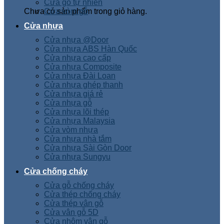
Cửa gỗ tự nhiên
Chưa có sản phẩm trong giỏ hàng.
Cửa vòm gỗ
Cửa nhựa
Cửa nhựa @Door
Cửa nhựa ABS Hàn Quốc
Cửa nhựa cao cấp
Cửa nhựa Composite
Cửa nhựa Đài Loan
Cửa nhựa ghép thanh
Cửa nhựa giá rẻ
Cửa nhựa gỗ
Cửa nhựa lõi thép
Cửa nhựa Malaysia
Cửa vòm nhựa
Cửa nhựa nhà tắm
Cửa nhựa Sài Gòn Door
Cửa nhựa Sungyu
Cửa chống cháy
Cửa gỗ chống cháy
Cửa thép chống cháy
Cửa thép vân gỗ
Cửa vân gỗ 5D
Cửa nhôm vân gỗ