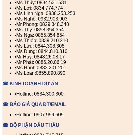
▪️Ms Thúy: 0834.531.531
▪️Ms Lợi: 0834.774.774
▪️Ms Linh Nga: 0838.253.253
▪️Ms Nghệ: 0932.903.903
▪️Mr Phong: 0829.348.348
▪️Ms Thy: 0858.354.354
▪️Ms Nga: 0855.854.854
▪️Ms Thiếp: 0839.210.210
▪️Ms Lưu: 0844.308.308
▪️Ms Dung: 0844.810.810
▪️Mr Huy: 0848.26.08.17
▪️Mr Phát: 0886.20.06.19
▪️Ms Hạnh:0833.201.201
▪️Ms Loan:0855.890.890
☎ KINH DOANH DỰ ÁN
▪️Hotline: 0834.300.300
☎ BÁO GIÁ QUA ĐT/EMAIL
▪️Hotline: 0907.999.609
☎ BỘ PHẬN ĐẤU THẦU